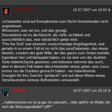
LuciaFackel
18.07.2007 um 16:50
Lichtarbeiter sind auf Komplimente vom Nicht-Verstehenden nicht
angewiesen.
Wirwissen, was wir tun, und das genügt.
Desweiteren ist es die Absicht, die zählt, nichtbloß und
ausschließlich das, was tatsächlich getan wird.
"Fire the Grid" war einesehr zweischneidige Angelegenheit, und
gerade in so einem Fall ist es nicht das pureDabeisein, das etwas
bewirkt, sondern der gute Wille, der das ganze zum Guten wendet.
Irgendwer hier soll behauptet haben, es sei eine von der dunklen
Seite initiierteSache gewesen, und teilweise stimmte das auch,
aber in diesem Fall haben dieLichtarbeiter etwas getan, was zuvor
immer nur die Dunklen gemacht haben - sie habenfremde
Energien für ihre Zwecke "gehijackt" und auf diese Weise etwas
Versklavendes inetwas Befreiendes verwandelt.
Arikado
18.07.2007 um 20:16
...hallloooooooo es ist ja gar nix passiert... oder geht's ne Weile, bis
sich die Wirkungentfaltet? pfff^^