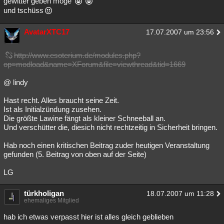
gewitter geben möge
und tschüss
AvatarXTC17
17.07.2007 um 23:56
http://www.esoterium.de/modules.php?
op=modload&name=XForum&file=viewthread&tid=1669
@ lindy
Hast recht. Alles braucht seine Zeit.
Ist als Initialzündung zusehen.
Die größte Lawine fängt als kleiner Schneeball an.
Und verschütter die, diesich nicht rechtzeitig in Sicherheit bringen.
Hab noch einen kritischen Beitrag zuder heutigen Veranstaltung
gefunden (5. Beitrag von oben auf der Seite)
LG
türkholigan
18.07.2007 um 11:28
ehemaliges Mitglied
hab ich etwas verpasst hier ist alles gleich geblieben