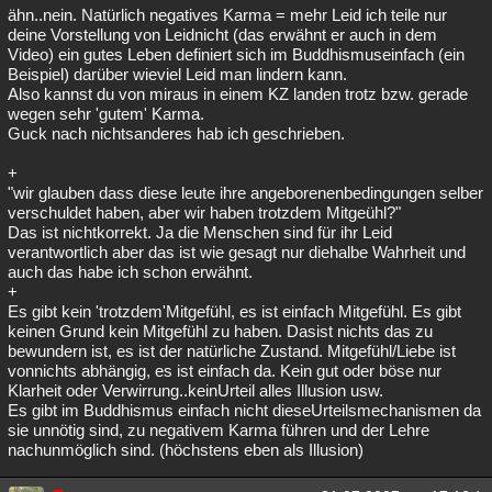
ähn..nein. Natürlich negatives Karma = mehr Leid ich teile nur
deine Vorstellung von Leidnicht (das erwähnt er auch in dem
Video) ein gutes Leben definiert sich im Buddhismuseinfach (ein
Beispiel) darüber wieviel Leid man lindern kann.
Also kannst du von miraus in einem KZ landen trotz bzw. gerade
wegen sehr 'gutem' Karma.
Guck nach nichtsanderes hab ich geschrieben.
+
"wir glauben dass diese leute ihre angeborenenbedingungen selber
verschuldet haben, aber wir haben trotzdem Mitgeühl?"
Das ist nichtkorrekt. Ja die Menschen sind für ihr Leid
verantwortlich aber das ist wie gesagt nur diehalbe Wahrheit und
auch das habe ich schon erwähnt.
+
Es gibt kein 'trotzdem'Mitgefühl, es ist einfach Mitgefühl. Es gibt
keinen Grund kein Mitgefühl zu haben. Dasist nichts das zu
bewundern ist, es ist der natürliche Zustand. Mitgefühl/Liebe ist
vonnichts abhängig, es ist einfach da. Kein gut oder böse nur
Klarheit oder Verwirrung..keinUrteil alles Illusion usw.
Es gibt im Buddhismus einfach nicht dieseUrteilsmechanismen da
sie unnötig sind, zu negativem Karma führen und der Lehre
nachunmöglich sind. (höchstens eben als Illusion)