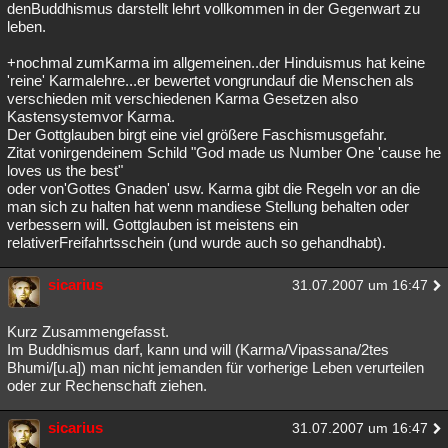
denBuddhismus darstellt lehrt vollkommen in der Gegenwart zu
leben.
+nochmal zumKarma im allgemeinen..der Hinduismus hat keine
'reine' Karmalehre...er bewertet vongrundauf die Menschen als
verschieden mit verschiedenen Karma Gesetzen also
Kastensystemvor Karma.
Der Gottglauben birgt eine viel größere Faschismusgefahr.
Zitat vonirgendeinem Schild "God made us Number One 'cause he
loves us the best"
oder von'Gottes Gnaden' usw. Karma gibt die Regeln vor an die
man sich zu halten hat wenn mandiese Stellung behalten oder
verbessern will. Gottglauben ist meistens ein
relativerFreifahrtsschein (und wurde auch so gehandhabt).
sicarius
31.07.2007 um 16:47
Kurz Zusammengefasst.
Im Buddhismus darf, kann und will (Karma/Vipassana/2tes
Bhumi/[u.a]) man nicht jemanden für vorherige Leben verurteilen
oder zur Rechenschaft ziehen.
sicarius
31.07.2007 um 16:47