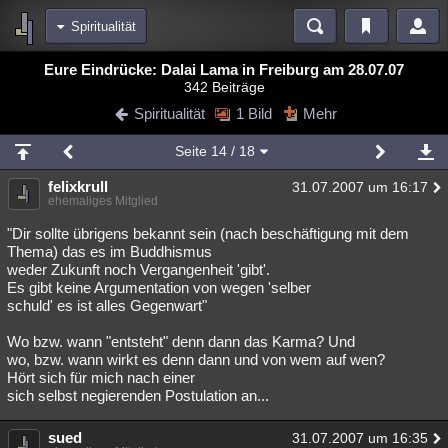
Spiritualität
Bereiche
Eure Eindrücke: Dalai Lama in Freiburg am 28.07.07
342 Beiträge
Echtzeit
Diskussionen
Blogs
Videos
Statistiken
Spiritualität
1 Bild
Mehr
Chat
Wiki
Neuigkeiten
2
Seite
14
/ 18
meine Rubriken
felixkrull
31.07.2007 um 16:17
Menschen
Wissenschaft
Politik
Mystery
Kriminalfälle
ehemaliges Mitglied
Spiritualität
Verschwörungen
Technologie
Ufologie
"Dir sollte übrigens bekannt sein (nach beschäftigung mit dem
Thema) das es im Buddhismus
weder Zukunft noch Vergangenheit 'gibt'.
Natur
Umfragen
Unterhaltung
Es gibt keine Argumentation von wegen 'selber
weitere Rubriken
schuld' es ist alles Gegenwart"
Philosophie
Träume
Orte
Esoterik
Literatur
Wo bzw. wann "entsteht" denn dann das Karma? Und
wo, bzw. wann wirkt es denn dann und von wem auf wen?
Astronomie
Helpdesk
Gruppen
Gaming
Filme
Hört sich für mich nach einer
sich selbst negierenden Postulation an...
Musik
Clash
Verbesserungen
Allmystery
English
sued
31.07.2007 um 16:35
Übersichten