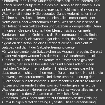
einmauern kann. Diese Mauer hatte sich seit Jahrhunderten und
Jahrtausenden aufgereiht. So das sie, schon so weit waren, sich
selber unfrei zu gestalten und eigentlich nicht mal mehr wussten.
Was Freheit in einer Hülle bedeutet. Da sie verlernt hatten ihre
Gehirne neu zu konzepieren und nicht alles immer nach einer
Norm oder Regel wahrnehmen sollten. Was sich allein schon in
der Tatsache von Satzzeichen und Satzbau widerspiegelte. Denn
mit dieser Kleinigkeit, schafft der Mensch sich schon mehr
Barrieren in seinem Gehirn, als die Berlinermauer jemals Steine
fassen konnte. Viele wussten gar nicht mehr, das Satzzeichen
eigentlich der Betonung eines Redners dienen. Und nicht im
Satzbau und damit der Satzgliedtrennung diente.
Für wenige dienten die Satzzeichen als Ausnahmeregeln. Die erst
später vollzogen werden falls der Herr der Ausnahmen mal nicht
zur stelle ist. Denn dadurch konnte Mr. Erstgeborne gewisse
Gesetze, fuer sich selber erlaeutern und einen Faden für den
nächsten Nachkommen schaffen. Thefirstone wies darauf hin,
dass man es nicht verstehen muss. Da es eine hohe Kunst ist, die
nur wenige wiedererkennen. Und diese umstrukturierung des
Quellencode´s lesen konnten. Einige machten sich diese Macht zu
nutzen und veraendert vieles was nicht vorhergesehen wurde.
Was den gewissen Herren veranließ erstmal wieder alles ins reine
zu bringen und dem Gesamten eine wirkliche Struktur zu
verpassen. Das Chaos mutierte zur Ordnung von der Ordnung
zum Alleinigen Mittel der Yaing Dynastie. Diese Veraenderung