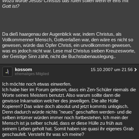
Wozu würde Jesus/ Christus das rufen sollen wenn er eins mit
Gott ist?
Da dieß haargenau der Augenblick war, indem Christus, als
Vollkommenner Mensch, Gottverlaßen war, den wäre es nicht so
gewesen, würde das Opfer Christi, ein unvollkommen gewesen,
was es jedoch nicht war. Lese mal Christus sieben Kreuzesworte,
der Geistige Sinn zählt, nicht die Buchstabenauslegung..
kossom
15.10.2007 um 21:56
ehemaliges Mitglied
Ich möchte noch etwas einwerfen.
Ich habe hier im Forum gelesen, dass ein Zen-Schüler niemals die
Worte seines Meisters benutzt. Also warum sollte dann die
gewisse Inkarnation welcher des jeweiligen. Die alte Hülle
Kopieren? Das wäre doch absolut und jetzt kommts unlogisch.
Denn dadurch würde nichts "neues" geschaffen werden- und die
selben irrtümer würden immer noch fortbestehen. Ich mein der
Mensch ist ja selber schuld, dass er diese Hülle zu früh aus
seinem Leben geholt hat. Somit haben sie quasi ihr eigenes Grab
geschaufelt. Versteht Ihr was ich meine?