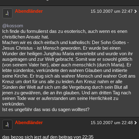
Abendländer
15.10.2007 um 22:47
@kossom
Ich finde du formulierst das zu esoterisch, auch wenn es enen
christlichen Ansatz hat.
Machen wir es doch einfach und katholisch: Der Sohn Gottes -
Jesus Christus - ist Mensch geworden. Er wurde bei einen
Wunder der heiligen Jungfrau Maria einverleibt und wurde von ihr
ausgetragen und zur Welt gebracht. Somit war er sowohl göttlich
(von seinem Vater her), aber auch menschlich (durch Maria). Er
lebte sündenlos, verkündete den wahren Glauben und initiierte
seine Kirche. Er trug sich als wahrer Mensch und wahrer Gott ans
Kreuz um dort für uns alle zu leiden. Am Kreuz nahm er alle
Sünden der Welt auf sich um die Vergebung durch sein Blut all
jenen zu gewähren, die an ihn glauben. Und am dritten Tag nach
seinen Tode war er auferstanden um seine Herrlichkeit zu
verkünden.
Ist es ungefähr das was du sagen wolltest?
Abendländer
15.10.2007 um 22:48
das bezog sich jezt auf den beitrag von 22:35