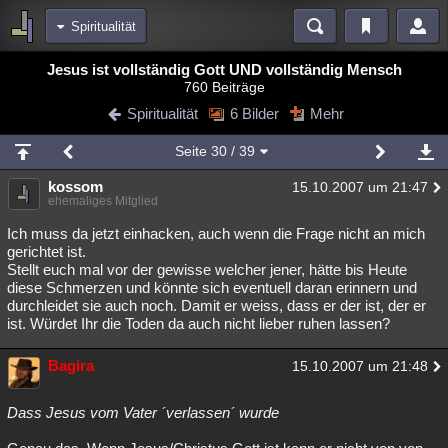
Spiritualität
Bereiche
Jesus ist vollständig Gott UND vollständig Mensch
760 Beiträge
Echtzeit
Diskussionen
Blogs
Videos
Statistiken
Spiritualität
6 Bilder
Mehr
Chat
Wiki
Neuigkeiten
Seite
30
/ 39
meine Rubriken
kossom
15.10.2007 um 21:47
Menschen
Wissenschaft
Politik
Mystery
Kriminalfälle
ehemaliges Mitglied
Spiritualität
Verschwörungen
Technologie
Ufologie
Ich muss da jetzt einhacken, auch wenn die Frage nicht an mich
gerichtet ist.
Stellt euch mal vor der gewisse welcher jener, hätte bis Heute
Natur
Umfragen
Unterhaltung
diese Schmerzen und könnte sich eventuell daran erinnern und
weitere Rubriken
durchleidet sie auch noch. Damit er weiss, dass er der ist, der er
ist. Würdet Ihr die Toden da auch nicht lieber ruhen lassen?
Philosophie
Träume
Orte
Esoterik
Literatur
Bagira
15.10.2007 um 21:48
Astronomie
Helpdesk
Gruppen
Gaming
Filme
Musik
Clash
Verbesserungen
Allmystery
English
Dass Jesus vom Vater ´verlassen´ wurde
Übersichten