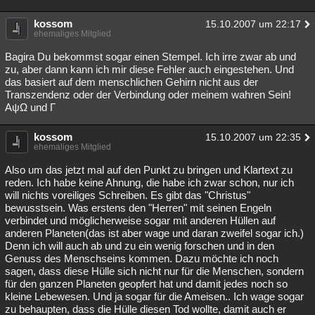
kossom
15.10.2007 um 22:17
ehemaliges Mitglied
Bagira Du bekommst sogar einen Stempel. Ich irre zwar ab und
zu, aber dann kann ich mir diese Fehler auch eingestehen. Und
das basiert auf dem menschlichen Gehirn nicht aus der
Transzendenz oder der Verbindung oder meinem wahren Sein!
ΑψΩ und Γ
kossom
15.10.2007 um 22:35
ehemaliges Mitglied
Also um das jetzt mal auf den Punkt zu bringen und Klartext zu
reden. Ich habe keine Ahnung, die habe ich zwar schon, nur ich
will nichts voreiliges Schreiben. Es gibt das "Christus"
bewusstsein. Was erstens den "Herren" mit seinen Engeln
verbindet und möglicherweise sogar mit anderen Hüllen auf
anderen Planeten(das ist aber wage und daran zweifel sogar ich.)
Denn ich will auch ab und zu ein wenig forschen und in den
Genuss des Menschseins kommen. Dazu möchte ich noch
sagen, dass diese Hülle sich nicht nur für die Menschen, sondern
für den ganzen Planeten geopfert hat und damit jedes noch so
kleine Lebewesen. Und ja sogar für die Ameisen.. Ich wage sogar
zu behaupten, dass die Hülle diesen Tod wollte, damit auch er