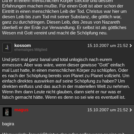
Da er in einem menschlichen Körper steckte und dessen
Erfahrungen machen mußte. Für einen Gott ist aber schon der
Eintritt in einen menschlichen Leib der Tod. Christus war hier um
diesen Leib bis zum Tod mit seiner Substanz, die göttlich war,
ganz zu durchdringen. Diesen Leib, des Jesus von Nazareth
überließ er der Erde zur Verwandlung. Er selbst ist als göttliches
Wesen mit Gott vereint und macht die Schöpfung neu.
kossom
15.10.2007 um 21:52
ehemaliges Mitglied
Und jetzt mal ganz banal und total unlogisch nach eurem
ermessen. Aber was wäre, wenn dieser gewisse "Gott" einfach
mal Lust hatte, in einen menschlichen Körper zu schlüpfen. Oder
es nach der Schöpfung bereits von Planet zu Planet vollzieht. Um
einfach direktes auswirken auf seine Schöpfung zu haben? Um
direkten einfluss und das auch in der materiellen Welt zu nehmen.
Wenn Ihm dann Leute nicht glauben, dann sieht er nur was er
falsch gemacht hätte. Wenn es denn so sei wie es eventuell ist.
magus
15.10.2007 um 21:52
bagira