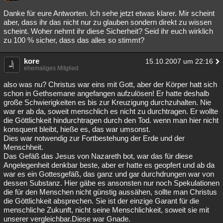
Danke für eure Antworten. Ich sehe jetzt etwas klarer. Mir scheint
aber, dass ihr das nicht nur zu glauben sondern direkt zu wissen
scheint. Woher nehmt ihr diese Sicherheit? Seid ihr euch wirklich
zu 100 % sicher, dass das alles so stimmt?
kore
15.10.2007 um 22:16
ehemaliges Mitglied
also was nu? Christus war eins mit Gott, aber der Körper hatt sich
schon in Gethsemane angefangen aufzulösen! Er hatte deshalb
große Schwierigkeiten es bis zur Kreuzigung durchzuhalten. Nie
war er ab da, soweit menschlich es nicht zu durchtragen. Er wollte
die Göttlichkeit hindurchtragen durch den Tod. wenn man hier nicht
konsquent bleibt, hieße es, das war umsonst.
Dies war notwendig zur Fortbestehung der Erde und der
Menschheit.
Das Gefäß das Jesus von Nazareth bot, war das für diese
Angelegenheit denkbar beste, aber er hatte es geopfert und ab da
war es ein Gottesgefäß, das ganz und gar durchdrungen war von
dessen Substanz. Hier gäbe es ansonsten nur noch Spekulationen
die für den Menschen nicht günstig aussähen, sollte man Christus
die Göttlichkeit absprechen. Sie ist der einzige Garant für die
menschliche Zukunft, nicht seine Menschlichkeit, soweit sie mit
unserer vergleichbar.Diese war Gnade.