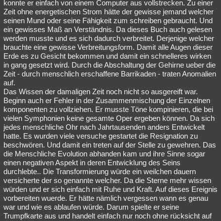
konnte er einfach von einem Computer aus vollstrecken. Zu einer
Zeit ohne energetischen Strom hätte der gewisse jemand welcher
seinen Mund oder seine Fähigkeit zum schreiben gebraucht. Und
ein gewisses Maß an Verständnis. Da dieses Buch auch gelesen
werden musste und es sich dadurch verbreitet. Derjenige welcher
brauchte eine gewisse Verbreitungsform. Damit alle Augen dieser
Erde es zu Gesicht bekommen und damit ein schnelleres wirken
in gang gesetzt wird. Durch die Abschaltung der Gehirne ueber die
Zeit - durch menschlich erschaffene Barrikaden - traten Anomalien
auf.
Das Wissen der damaligen Zeit noch nicht so ausgereift war.
Beginn auch er Fehler in der Zusammenmischung der Einzelnen
komponenten zu vollziehen. Er musste Töne kompinieren, die bei
vielen Symphonien keine gesamte Oper ergeben können. Da sich
jedes menschliche Ohr nach Jahrtausenden anders Entwickelt
hatte. Es wurden viele versuche gestartet die Resignation zu
beschwören. Und damit ein treten auf der Stelle zu gewehren. Das
die Menschliche Evolution abhanden kam und ihre Sinne sogar
einen negativen Aspekt in deren Entwicklung des Seins
durchlebte.. Die Transformierung würde ein weilchen dauern
versicherte der so genannte welcher. Da die Sterne mehr wissen
würden und er sich einfach mit Ruhe und Kraft. Auf dieses Ereignis
vorbereiten wuerde. Er hätte nämlich vergessen wann es genau
war und wie es ablaufen würde. Darum spielte er seine
Trumpfkarte aus und handelt einfach nur noch ohne rücksicht auf