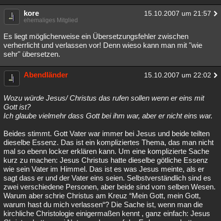
kore
15.10.2007 um 21:57
ehemaliges Mitglied
Es liegt möglicherweise ein Übersetzungsfehler zwischen
verherrlicht und verlassen vor! Denn wieso kann man mit "wie
sehr" übersetzen.
Abendländer
15.10.2007 um 22:02
Wozu würde Jesus/ Christus das rufen sollen wenn er eins mit
Gott ist?
Ich glaube vielmehr dass Gott bei ihm war, aber er nicht eins war.
Beides stimmt. Gott Vater war immer bei Jesus und beide teilten
dieselbe Essenz. Das ist ein kompliziertes Thema, das man nicht
mal so ebenn locker erklären kann. Um eine komplizierte Sache
kurz zu machen: Jesus Christus hatte dieselbe götliche Essenz
wie sein Vater im Himmel. Das ist es was Jesus meinte, als er
sagt dass er und der Vater eins seien. Selbstverständlich sind es
zwei verschiedene Personen, aber beide sind vom selben Wesen.
Warum aber schrie Christus am Kreuz “Mein Gott, mein Gott,
warum hast du mich verlassen“? Die Sache ist, wenn man die
kirchliche Christologie einigermaßen kennt , ganz einfach: Jesus