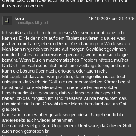
Genau das. Wenn Jesus/Christus Gott ist kann er nicht von von
ihn verlassen werden.
Besucht
Teilgenommen
Alle
Neue
Geschlossen
kore
Lesenswert
Schlüsselwörter
15.10.2007 um 21:49
ehemaliges Mitglied
Ich weiß es, da ich mich um dieses Wissen bemüht habe. Ich
kann es Dir leider nicht auf dem Tablett servieren, da alles was
jetzt von mir käme, eben in Deiner Anschauung nur Worte wären.
Man kann nirgends von heute auf morgen Gewißheit gewinnen
und doch ist es paradoxerweise genauso, wenn man sich lange
bemüht. Wenn Du ein mathematisches Problem hättest, müßtet
Du Dich ihm wahrscheinlich auch eine zeitlang stellen, und dann
kann die Lösung über nacht erfolgen, oder auch nicht.
Mit Logik hat das aber wenig zu tun, denn eigentlich ist es total
unlogisch, daß sich ein Gott in einen menschlichen Körper begibt.
Es ist auch für viele Menschen früherer Zeiten eine solche
Ungeheuerlichkeit gewesen, daß sie lange darüber gestritten
haben, ob das möglich ist. Und meistens wurde behauptet, daß
das nicht sein kann. Obwohl diese Menschen durchaus an Gott
glaubten.
Nun kann man es aber gerade wegen dieser Ungeheuerlichkeit
andereseits auch wieder annehmen.
Die nächste viel größere Ungeheuerlichkeit wäre, daß dieser Gott
auch noch gestorben ist.