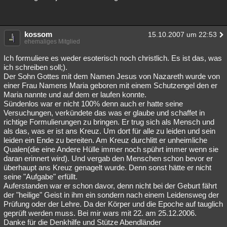
kossom
15.10.2007 um 22:53
ehemaliges Mitglied
Ich formuliere es weder esoterisch noch christlich. Es ist das, was
ich schreiben soll;).
Der Sohn Gottes mit dem Namen Jesus von Nazareth wurde von
einer Frau Namens Maria geboren mit einem Schutzengel den er
Maria nannte und auf dem er laufen konnte.
Sündenlos war er nicht 100% denn auch er hatte seine
Versuchungen, verkündete das was er glaube und schaffet in
richtige Formulierungen zu bringen. Er trug sich als Mensch und
als das, was er ist ans Kreuz. Um dort für alle zu leiden und sein
leiden ein Ende zu bereiten. Am Kreuz durchlitt er unheimliche
Qualen(die eine Andere Hülle immer noch spührt immer wenn sie
daran erinnert wird). Und vergab den Menschen schon bevor er
überhaupt ans Kreuz genagelt wurde. Denn sonst hätte er nicht
seine "Aufgabe" erfüllt.
Auferstanden war er schon davor, denn nicht bei der Geburt fährt
der "heilige" Geist in ihm ein sondern nach einem Leidensweg der
Prüfung oder der Lehre. Da der Körper und die Epoche auf tauglich
geprüft werden muss. Bei mir wars mit 22. am 25.12.2006.
Danke für die Denkhilfe und Stütze Abendländer