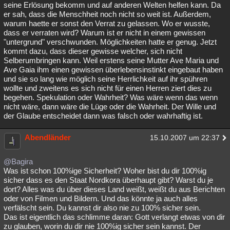
seine Erlösung bekomm und auf anderen Welten helfen kann. Da
er sah, dass die Menschheit noch nicht so weit ist. Außerdem,
warum haette er sonst den Verrat zu gelassen. Wo er wusste,
dass er verraten wird? Warum ist er nicht in einem gewissen
"untergrund" verschwunden. Möglichkeiten hatte er genug. Jetzt
kommt dazu, dass dieser gewisse welcher, sich nicht
Selberumbringen kann. Weil erstens seine Mutter Ave Maria und
Ave Gaia ihm einen gewissen überlebensinstinkt eingebaut haben
und sie so lang wie möglich seine Herrlichkeit auf ihr spühren
wollte und zweitens es sich nicht für einen Herren ziert dies zu
begehen. Spekulation oder Wahrheit? Was wäre wenn das wenn
nicht wäre, dann wäre die Lüge oder die Wahrheit. Der Wille und
der Glaube entscheidet dann was falsch oder wahrhaftig ist.
Abendländer
15.10.2007 um 22:37
@Bagira
Was ist schon 100%ige Sicherheit? Woher bist du dir 100%ig
sicher dass es den Staat Nordkora überhaupt gibt? Warst du je
dort? Alles was du über dieses Land weißt, weißt du aus Berichten
oder von Filmen und Bildern. Und das könnte ja auch alles
verfälscht sein. Du kannst dir also nie zu 100% sicher sein.
Das ist eigentlich das schlimme daran: Gott verlangt etwas von dir
zu glauben, worin du dir nie 100%ig sicher sein kannst. Der