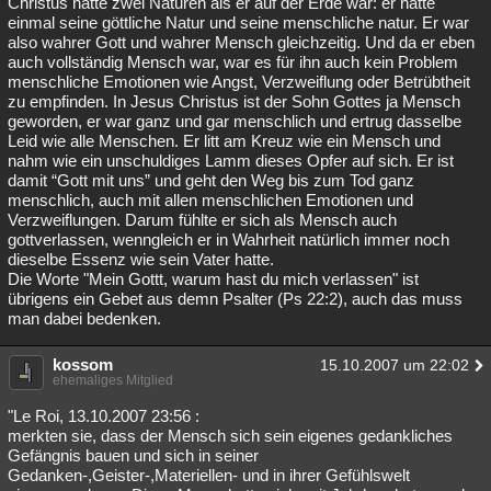
Christus hatte zwei Naturen als er auf der Erde war: er hatte
einmal seine göttliche Natur und seine menschliche natur. Er war
also wahrer Gott und wahrer Mensch gleichzeitig. Und da er eben
auch vollständig Mensch war, war es für ihn auch kein Problem
menschliche Emotionen wie Angst, Verzweiflung oder Betrübtheit
zu empfinden. In Jesus Christus ist der Sohn Gottes ja Mensch
geworden, er war ganz und gar menschlich und ertrug dasselbe
Leid wie alle Menschen. Er litt am Kreuz wie ein Mensch und
nahm wie ein unschuldiges Lamm dieses Opfer auf sich. Er ist
damit “Gott mit uns” und geht den Weg bis zum Tod ganz
menschlich, auch mit allen menschlichen Emotionen und
Verzweiflungen. Darum fühlte er sich als Mensch auch
gottverlassen, wenngleich er in Wahrheit natürlich immer noch
dieselbe Essenz wie sein Vater hatte.
Die Worte "Mein Gottt, warum hast du mich verlassen" ist
übrigens ein Gebet aus demn Psalter (Ps 22:2), auch das muss
man dabei bedenken.
kossom
15.10.2007 um 22:02
ehemaliges Mitglied
"Le Roi, 13.10.2007 23:56 :
merkten sie, dass der Mensch sich sein eigenes gedankliches
Gefängnis bauen und sich in seiner
Gedanken-,Geister-,Materiellen- und in ihrer Gefühlswelt