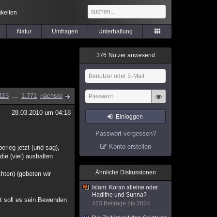
keiten
Natur
Umfragen
Unterhaltung
3
7
6
Nutzer anwesend
115
...
1.771
nächste
28.03.2010 um 04:18
Einloggen
Passwort vergessen?
Konto erstellen
rleg jetzt (und sag),
die (viel) aushalten
Ähnliche Diskussionen
chten) (geboten wir
Islam: Koran alleine oder
Hadithe und Sunna?
t soll es sein Bewenden
423 Beiträge bis 2024