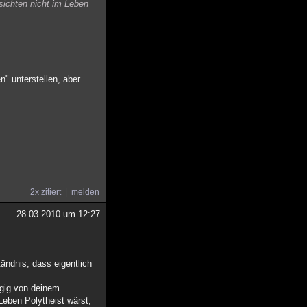
sichten nicht im Leben
" unterstellen, aber
2x zitiert
melden
28.03.2010 um 12:27
ändnis, dass eigentlich
ngig von deinem
Leben Polytheist wärst,