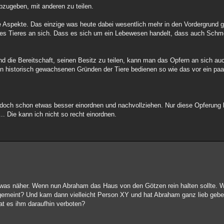
abzugeben, mit anderen zu teilen.
e Aspekte. Das einzige was heute dabei wesentlich mehr in den Vordergrund ge
des Tieres an sich. Dass es sich um ein Lebewesen handelt, dass auch Schm
d die Bereitschaft, seinen Besitz zu teilen, kann man das Opfern an sich au
n historisch gewachsenen Gründen der Tiere bedienen so wie das vor ein pa
n doch schon etwas besser einordnen und nachvollziehen. Nur diese Opferung
.. Die kann ich nicht so recht einordnen.
was näher. Wenn nun Abraham das Haus von den Götzen rein halten sollte. Wa
gemeint? Und kam dann vielleicht Person XY und hat Abraham ganz lieb gebe
at es ihm daraufhin verboten?