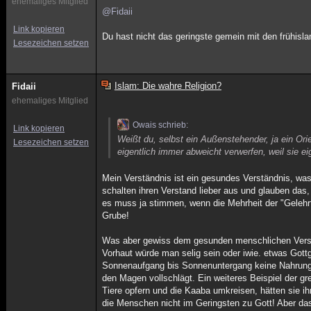
ehemaliges Mitglied
@Fidaii
Link kopieren
Du hast nicht das geringste gemein mit den frühisl
Lesezeichen setzen
Islam: Die wahre Religion?
Fidaii
ehemaliges Mitglied
Owais schrieb:
Link kopieren
Weißt du, selbst ein Außenstehender, ja ein Or
Lesezeichen setzen
eigentlich immer abweicht verwerfen, weil sie 
Mein Verständnis ist ein gesundes Verständnis, was 
schalten ihren Verstand lieber aus und glauben das,
es muss ja stimmen, wenn die Mehrheit der "Gelehrte
Grube!
Was aber gewiss dem gesunden menschlichen Verstän
Vorhaut würde man selig sein oder iwie. etwas Got
Sonnenaufgang bis Sonnenuntergang keine Nahrung
den Magen vollschlägt. Ein weiteres Beispiel der g
Tiere opfern und die Kaaba umkreisen, hätten sie ih
die Menschen nicht im Geringsten zu Gott! Aber das 