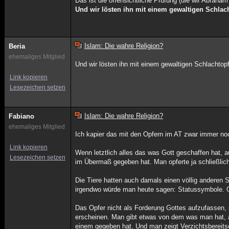
Das ist die offensichtliche Prüfung (die wir Abraham
Und wir lösten ihn mit einem gewaltigen Schlac
Islam: Die wahre Religion?
Beria
ehemaliges Mitglied
Und wir lösten ihn mit einem gewaltigen Schlachtopf
Link kopieren
Lesezeichen setzen
Islam: Die wahre Religion?
Fabiano
ehemaliges Mitglied
Ich kapier das mit den Opfern im AT zwar immer no
Link kopieren
Wenn letztlich alles das was Gott geschaffen hat, a
Lesezeichen setzen
im Übermaß gegeben hat. Man opferte ja schließlich
Die Tiere hatten auch damals einen völlig anderen S
irgendwo würde man heute sagen: Statussymbole. Od
Das Opfer nicht als Forderung Gottes aufzufassen
erscheinen. Man gibt etwas von dem was man hat, ab.
einem gegeben hat. Und man zeigt Verzichtsbereitscha