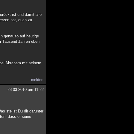
rückt ist und damit alle
erzen hat, auch zu
ch genauso auf heutige
ar Tausend Jahren eben
 bei Abraham mit seinem
melden
28.03.2010 um 11:22
s stellst Du dir darunter
ten, dass er seine