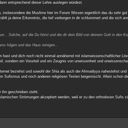
 dann entsprechend dieser Lehre auslegen würdest.
en, insbesondere die Muslime hier im Forum Wissen eigentlich das du sehr gut
zählt ja deine Erkenntnis, die tief verborgen in dir schlummert und die sich an
un... Solche, auf die Du hörst und die dir dein Bild von deinem Gott in den K
hams folgen und das Haus reinigen...
 hast und dich noch nicht einmal annähernd mit islamwissenschaftlicher Lite
teil, sondern ein Vorurteil und ein Zeugnis von unwissenheit und unwissenschaf
nternet beziehst und sowohl der Shia als auch der Ahmadiyya nahestehst und
em Sufismus und noch anderen religiösen Texten beigemischt. Allein schon di
r ihn geschrieben steht.
 islamischen Strömungen akzeptiert werden, weil er zu den orthodoxen Sufis zä