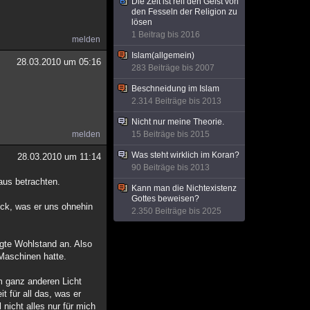
Die Zeit ist reif den Geist von
den Fesseln der Religion zu
lösen
1 Beitrag bis 2016
melden
Islam(allgemein)
28.03.2010 um 05:16
283 Beiträge bis 2007
Beschneidung im Islam
2.314 Beiträge bis 2013
Nicht nur meine Theorie.
melden
15 Beiträge bis 2015
Was steht wirklich im Koran?
28.03.2010 um 11:14
90 Beiträge bis 2013
aus betrachten.
Kann man die Nichtexistenz
Gottes beweisen?
ück, was er uns ohnehin
2.350 Beiträge bis 2025
igte Wohlstand an. Also
Maschinen hatte.
m ganz anderen Licht
t für all das, was er
 nicht alles nur für mich