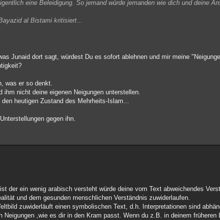
 eigentlich eine Beleidigung. So jemand würde jemanden wie dich und deine An
yazid al Bistami kritisiert...
was Junaid dort sagt, würdest Du es sofort ablehnen und mir meine "Neigungen
tigkeit?
n, was er so denkt.
nd ihm nicht deine eigenen Neigungen unterstellen.
 den heutigen Zustand des Mehrheits-Islam...
 Unterstellungen gegen ihn.
list der ein wenig arabisch versteht würde deine vom Text abweichendes Verst
Realität und dem gesunden menschlichen Verständnis zuwiderlaufen.
tbild zuwiderläuft einen symbolischen Text, d.h. Interpretationen sind abhä
n Neigungen ,wie es dir in den Kram passt. Wenn du z.B. in deinem früheren 