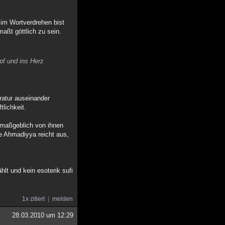
 im Wortverdrehen bist
maßt göttlich zu sein.
opf und ins Herz
ratur auseinander
tlichkeit.
 maßgeblich von ihnen
e Ahmadiyya reicht aus,
hlt und kein esoterik sufi
1x zitiert
melden
28.03.2010 um 12:29