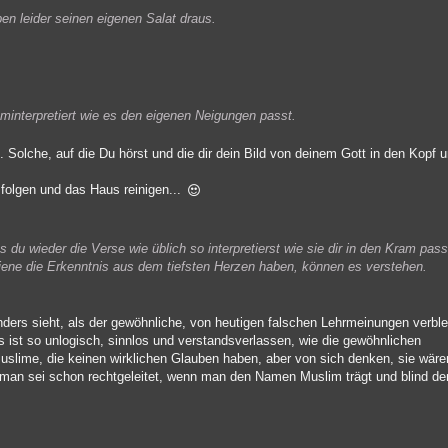
n leider seinen eigenen Salat draus.
uminterpretiert wie es den eigenen Neigungen passt.
.. Solche, auf die Du hörst und die dir dein Bild von deinem Gott in den Kopf 
s folgen und das Haus reinigen...
du wieder die Verse wie üblich so interpretierst wie sie dir in den Kram passe
r jene die Erkenntnis aus dem tiefsten Herzen haben, können es verstehen.
nders sieht, als der gewöhnliche, von heutigen falschen Lehrmeinungen verble
s ist so unlogisch, sinnlos und verstandsverlassen, wie die gewöhnlichen
uslime, die keinen wirklichen Glauben haben, aber von sich denken, sie wär
man sei schon rechtgeleitet, wenn man den Namen Muslim trägt und blind de