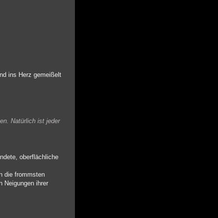
und ins Herz gemeißelt
n. Natürlich ist jeder
ndete, oberflächliche
en die frommsten
n Neigungen ihrer