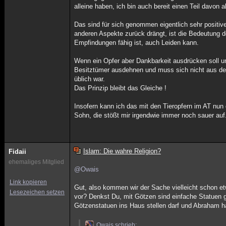
alleine haben, ich bin auch bereit einen Teil davon 
Das sind für sich genommen eigentlich sehr positiv
anderen Aspekte zurück drängt, ist die Bedeutung 
Empfindungen fähig ist, auch Leiden kann.
Wenn ein Opfer aber Dankbarkeit ausdrücken soll un
Besitztümer ausdehnen und muss sich nicht aus de
üblich war.
Das Prinzip bleibt das Gleiche !
Insofern kann ich das mit den Tieropfern im AT nu
Sohn, die stößt mir irgendwie immer noch sauer auf.
Islam: Die wahre Religion?
Fidaii
ehemaliges Mitglied
@Owais
Link kopieren
Gut, also kommen wir der Sache vielleicht schon et
Lesezeichen setzen
vor? Denkst Du, mit Götzen sind einfache Statuen 
Götzenstatuen ins Haus stellen darf und Abraham h
Owais schrieb: