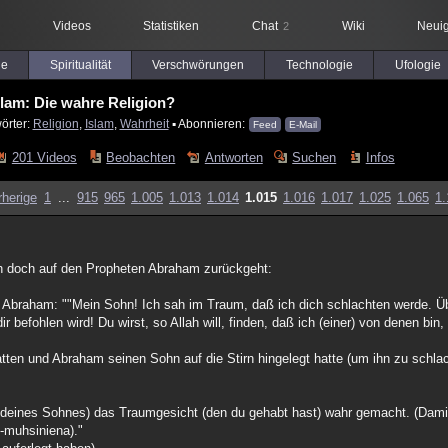
Videos
Statistiken
Chat
Wiki
Neuig
2
le
Spiritualität
Verschwörungen
Technologie
Ufologie
slam: Die wahre Religion?
örter:
Religion
,
Islam
,
Wahrheit
▪ Abonnieren:
Feed
E-Mail
201 Videos
Beobachten
Antworten
Suchen
Infos
rherige
1
...
915
965
1.005
1.013
1.014
1.015
1.016
1.017
1.025
1.065
1.
ch doch auf den Propheten Abraham zurückgeht:
e Abraham: ""Mein Sohn! Ich sah im Traum, daß ich dich schlachten werde. Übe
r befohlen wird! Du wirst, so Allah will, finden, daß ich (einer) von denen bin, 
hatten und Abraham seinen Sohn auf die Stirn hingelegt hatte (um ihn zu schla
g deines Sohnes) das Traumgesicht (den du gehabt hast) wahr gemacht. (Dami
l-muhsiniena)."