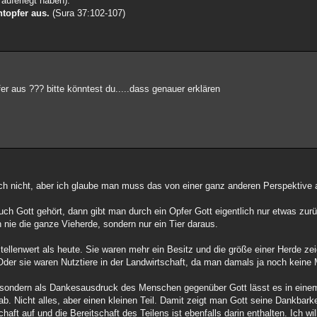
 auferlegt haben).
htopfer aus.
(Sura 37:102-107)
er aus ??? bitte könntest du.....dass genauer erklären
ch nicht, aber ich glaube man muss das von einer ganz anderen Perspektive 
uch Gott gehört, dann gibt man durch ein Opfer Gott eigentlich nur etwas zur
 nie die ganze Vieherde, sondern nur ein Tier daraus.
tellenwert als heute. Sie waren mehr ein Besitz und die größe einer Herde ze
er sie waren Nutztiere in der Landwirtschaft, da man damals ja noch keine 
, sondern als Dankesausdruck des Menschen gegenüber Gott lässt es in eine
 Nicht alles, aber einen kleinen Teil. Damit zeigt man Gott seine Dankbarkei
ft auf und die Bereitschaft des Teilens ist ebenfalls darin enthalten. Ich will