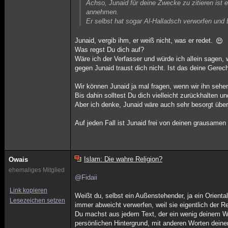
Achso, Junaid für deine Zwecke zu zitieren ist
annehmen.
Er selbst hat sogar Al-Halladsch verworfen und Ba
Junaid, vergib ihm, er weiß nicht, was er redet.
Was regst Du dich auf?
Wäre ich der Verfasser und würde ich allein sagen, 
gegen Junaid traust dich nicht. Ist das deine Gerech
Wir können Junaid ja mal fragen, wenn wir ihn sehe
Bis dahin solltest Du dich vielleicht zurückhalten u
Aber ich denke, Junaid wäre auch sehr besorgt über
Auf jeden Fall ist Junaid frei von deinen grausamen
Islam: Die wahre Religion?
Owais
ehemaliges Mitglied
@Fidaii
Link kopieren
Weißt du, selbst ein Außenstehender, ja ein Orienta
Lesezeichen setzen
immer abweicht verwerfen, weil sie eigentlich der 
Du machst aus jedem Text, der ein wenig deinem Wel
persönlichen Hintergrund, mit anderen Worten deine