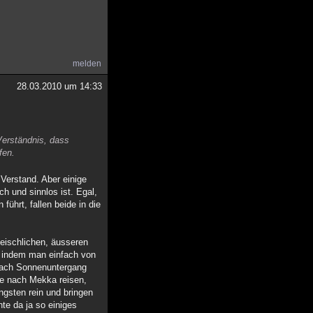
melden
28.03.2010 um 14:33
Verständnis, dass
fen.
 Verstand. Aber einige
h und sinnlos ist. Egal,
ührt, fallen beide in die
eischlichen, äusseren
, indem man einfach von
nach Sonnenuntergang
ie nach Mekka reisen,
ngsten rein und bringen
te da ja so einiges