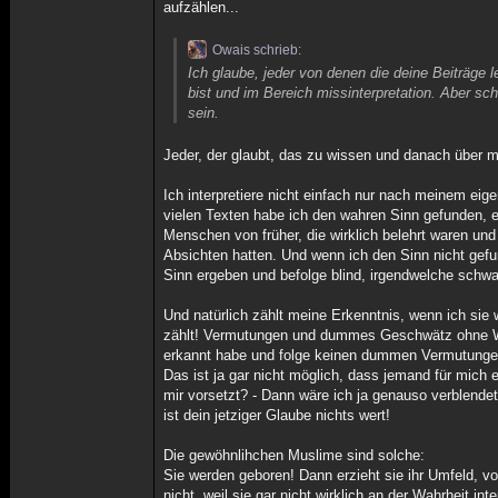
aufzählen...
Owais schrieb:
Ich glaube, jeder von denen die deine Beiträge
bist und im Bereich missinterpretation. Aber sch
sein.
Jeder, der glaubt, das zu wissen und danach über mic
Ich interpretiere nicht einfach nur nach meinem ei
vielen Texten habe ich den wahren Sinn gefunden, e
Menschen von früher, die wirklich belehrt waren un
Absichten hatten. Und wenn ich den Sinn nicht gef
Sinn ergeben und befolge blind, irgendwelche schw
Und natürlich zählt meine Erkenntnis, wenn ich sie
zählt! Vermutungen und dummes Geschwätz ohne Wiss
erkannt habe und folge keinen dummen Vermutungen.
Das ist ja gar nicht möglich, dass jemand für mich 
mir vorsetzt? - Dann wäre ich ja genauso verblendet
ist dein jetziger Glaube nichts wert!
Die gewöhnlihchen Muslime sind solche:
Sie werden geboren! Dann erzieht sie ihr Umfeld, vo
nicht, weil sie gar nicht wirklich an der Wahrheit i