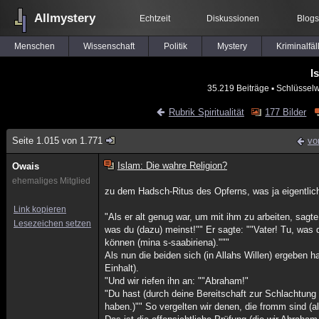
Allmystery
Echtzeit
Diskussionen
Blogs
Menschen
Wissenschaft
Politik
Mystery
Kriminalfäl
I
35.219 Beiträge
▪ Schlüsselw
Rubrik Spiritualität
177 Bilder
Seite 1.015 von 1.771
vo
Islam: Die wahre Religion?
Owais
ehemaliges Mitglied
zu dem Hadsch-Ritus des Opferns, was ja eigentli
Link kopieren
"Als er alt genug war, um mit ihm zu arbeiten, sagt
Lesezeichen setzen
was du (dazu) meinst!"" Er sagte: ""Vater! Tu, was di
können (mina s-saabiriena)."""
Als nun die beiden sich (in Allahs Willen) ergeben 
Einhalt).
"Und wir riefen ihn an: ""Abraham!"
"Du hast (durch deine Bereitschaft zur Schlachtun
haben.)"" So vergelten wir denen, die fromm sind (a