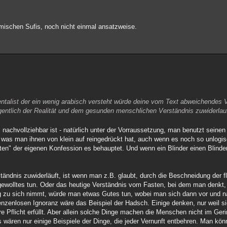
amischen Sufis, noch nicht einmal ansatzweise.
ientalist der ein wenig arabisch versteht würde deine vom Text abweichendes 
eigentlich der Realität und dem gesunden menschlichen Verständnis zuwiderlau
nachvollziehbar ist - natürlich unter der Vorraussetzung, man benutzt seinen
 was man ihnen von klein auf reingedrückt hat, auch wenn es noch so unlogisc
n" der eigenen Konfession es behauptet. Und wenn ein Blinder einen Blinden f
dnis zuwiderläuft, ist wenn man z.B. glaubt, durch die Beschneidung der fl
tgewolltes tun. Oder das heutige Verständnis vom Fasten, bei dem man denkt
 zu sich nimmt, würde man etwas Gutes tun, wobei man sich dann vor und 
renzenlosen Ignoranz wäre das Beispiel der Hadsch. Einige denken, nur weil s
re Pflicht erfüllt. Aber allein solche Dinge machen die Menschen nicht im Geri
wären nur einige Beispiele der Dinge, die jeder Vernunft entbehren. Man könn