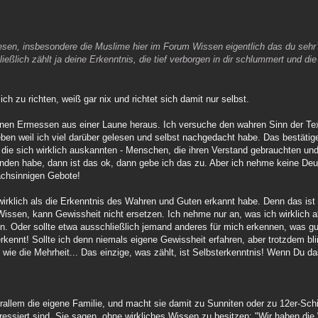
 lesen, insbesondere die Muslime hier im Forum Wissen eigentlich das du seh
ließlich zählt ja deine Erkenntnis, die tief verborgen in dir schlummert und di
h zu richten, weiß gar nix und richtet sich damit nur selbst.
genen Ermessen aus einer Laune heraus. Ich versuche den wahren Sinn der Te
ben weil ich viel darüber gelesen und selbst nachgedacht habe. Das bestätige
d die sich wirklich auskannten - Menschen, die ihren Verstand gebrauchten un
unden habe, dann ist das ok, dann gebe ich das zu. Aber ich nehme keine Deu
achsinnigen Gebote!
 wirklich als die Erkenntnis des Wahren und Guten erkannt habe. Denn das ist
en, kann Gewissheit nicht ersetzen. Ich nehme nur an, was ich wirklich al
 Oder sollte etwa ausschließlich jemand anderes für mich erkennen, was gut
erkennt! Sollte ich denn niemals eigene Gewissheit erfahren, aber trotzdem b
 wie die Mehrheit... Das einzige, was zählt, ist Selbsterkenntnis! Wenn Du da
rallem die eigene Familie, und macht sie damit zu Sunniten oder zu 12er-Schii
nteressiert sind. Sie sagen, ohne wirkliches Wissen zu besitzen: "Wir haben di