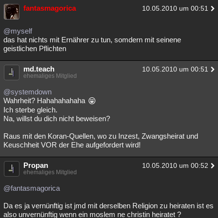
fantasmagorica
10.05.2010 um 00:51
Besucht
Teilgenommen
Alle
Neue
Geschlossen
Lesenswert
Schlüsselwörter
@myself
das hat nichts mit Ernährer zu tun, somdern mit seinene
geistlichen Pflichten
md.teach
10.05.2010 um 00:51
ehemaliges Mitglied
@systemdown
Wahrheit? Hahahahahaha
Ich sterbe gleich.
Na, willst du dich nicht beweisen?
Raus mit den Koran-Quellen, wo zu Inzest, Zwangsheirat und
Keuschheit VOR der Ehe aufgefordert wird!
Propan
10.05.2010 um 00:52
ehemaliges Mitglied
@fantasmagorica
Da es ja vernünftig ist jmd mit derselben Religion zu heiraten ist es
also unvernünftig wenn ein moslem ne christin heiratet ?