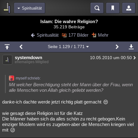
Spiritualität
Bereiche
Islam: Die wahre Religion?
35.219 Beiträge
Echtzeit
Diskussionen
Blogs
Videos
Statistiken
Spiritualität
177 Bilder
Mehr
Chat
Wiki
Neuigkeiten
3
Seite
1.129
/ 1.771
meine Rubriken
systemdown
10.05.2010 um 00:50
Menschen
Wissenschaft
Politik
Mystery
Kriminalfälle
ehemaliges Mitglied
Spiritualität
Verschwörungen
Technologie
Ufologie
myself schrieb:
Natur
Umfragen
Unterhaltung
Mit welcher Berechtigung steht der Mann über der Frau, wenn
alle Menschen von Allah gleich geliebt werden?
weitere Rubriken
danke-ich dachte werde jetzt richtig platt gemacht
Philosophie
Träume
Orte
Esoterik
Literatur
wie gesagt diese Religion ist für die Katz
Astronomie
Helpdesk
Gruppen
Gaming
Filme
Die Männer haben sich da alles schön zu recht gebogen.Kein
einziger Moslem wird es zugeben-aber die Menschen kriegen viel
Musik
Clash
Verbesserungen
Allmystery
English
mit
Übersichten