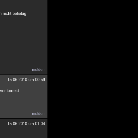
 nicht beliebig
melden
15.06.2010 um 00:59
vor korrekt.
melden
15.06.2010 um 01:04