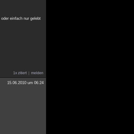
oder einfach nur gelebt
1x zitiert
melden
15.06.2010 um 06:24