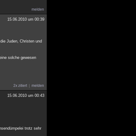
melden
15.06.2010 um 00:39
 die Juden, Christen und
r eine solche gewesen
2x zitiert
melden
15.06.2010 um 00:43
hsendümpelei trotz sehr