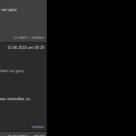
t nur ganz
1x zitiert
melden
15.06.2010 um 00:20
rheit nur ganz
was sinnvolles zu
melden