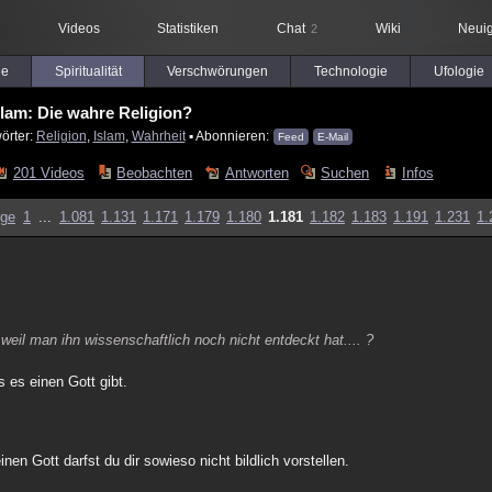
Videos
Statistiken
Chat
Wiki
Neuig
2
le
Spiritualität
Verschwörungen
Technologie
Ufologie
slam: Die wahre Religion?
örter:
Religion
,
Islam
,
Wahrheit
▪ Abonnieren:
Feed
E-Mail
201 Videos
Beobachten
Antworten
Suchen
Infos
ige
1
...
1.081
1.131
1.171
1.179
1.180
1.181
1.182
1.183
1.191
1.231
1.
weil man ihn wissenschaftlich noch nicht entdeckt hat.... ?
s es einen Gott gibt.
en Gott darfst du dir sowieso nicht bildlich vorstellen.