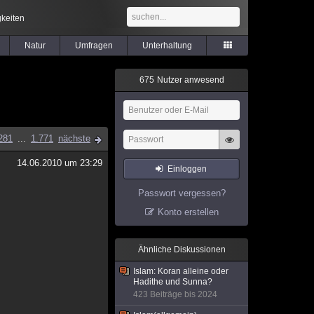
keiten
Natur
Umfragen
Unterhaltung
6
7
5
Nutzer anwesend
281
...
1.771
nächste
14.06.2010 um 23:29
Einloggen
Passwort vergessen?
Konto erstellen
Ähnliche Diskussionen
Islam: Koran alleine oder
Hadithe und Sunna?
423 Beiträge bis 2024