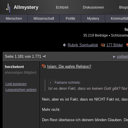
Allmystery
Echtzeit
Diskussionen
Blogs
Menschen
Wissenschaft
Politik
Mystery
Kriminalfäl
I
35.219 Beiträge
▪ Schlüsselw
Rubrik Spiritualität
177 Bilder
Seite 1.181 von 1.771
vorher
Islam: Die wahre Religion?
herzbetont
ehemaliges Mitglied
Fabiano schrieb:
Link kopieren
Ist es denn Fakt, dass es keinen Gott gibt? Nur 
Lesezeichen setzen
Nein, aber es ist Fakt, dass es NICHT Fakt ist, das
Mehr nicht.
Den Rest überlasse ich deinem blinden Glauben. Dein