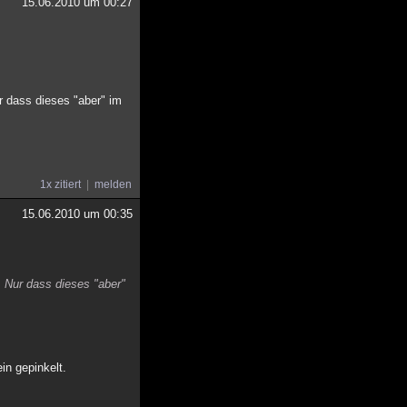
15.06.2010 um 00:27
r dass dieses "aber" im
1x zitiert
melden
15.06.2010 um 00:35
. Nur dass dieses "aber"
in gepinkelt.