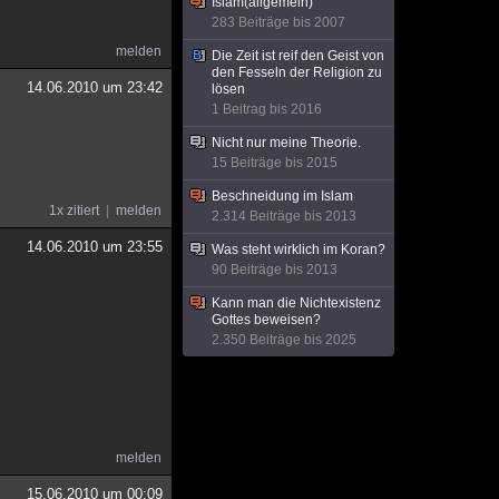
Islam(allgemein)
283 Beiträge bis 2007
melden
Die Zeit ist reif den Geist von
den Fesseln der Religion zu
14.06.2010 um 23:42
lösen
1 Beitrag bis 2016
Nicht nur meine Theorie.
15 Beiträge bis 2015
Beschneidung im Islam
1x zitiert
melden
2.314 Beiträge bis 2013
14.06.2010 um 23:55
Was steht wirklich im Koran?
90 Beiträge bis 2013
Kann man die Nichtexistenz
Gottes beweisen?
2.350 Beiträge bis 2025
melden
15.06.2010 um 00:09