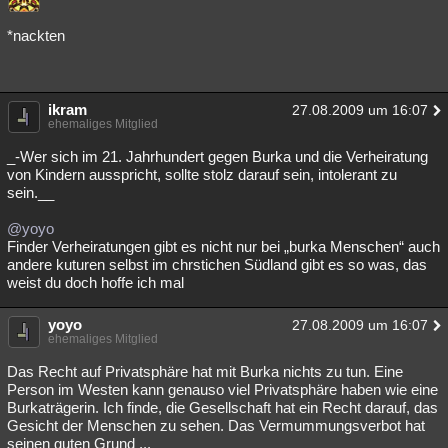
Besucht
Teilgenommen
Alle
Neue
Geschlossen
*nackten
Lesenswert
Schlüsselwörter
ikram
27.08.2009 um 16:07
ehemaliges Mitglied
_-Wer sich im 21. Jahrhundert gegen Burka und die Verheiratung
von Kindern ausspricht, sollte stolz darauf sein, intolerant zu
sein.__
@yoyo
Finder Verheiratungen gibt es nicht nur bei „burka Menschen“ auch
andere kuturen selbst im chrstichen Südland gibt es so was, das
weist du doch hoffe ich mal
yoyo
27.08.2009 um 16:07
ehemaliges Mitglied
Das Recht auf Privatsphäre hat mit Burka nichts zu tun. Eine
Person im Westen kann genauso viel Privatsphäre haben wie eine
Burkaträgerin. Ich finde, die Gesellschaft hat ein Recht darauf, das
Gesicht der Menschen zu sehen. Das Vermummungsverbot hat
seinen guten Grund ...