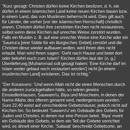
"Kurz gesagt: Christen dürfen keine Kirchen besitzen, d. h. sie
dürfen in einem islamischen Land keine neuen Kirchen bauen bzw.
in einem Land, das von Muslimen beherrscht wird. Dies gilt auch
für Länder, die vorher [vor der islamischen Herrschaft] christlich
waren. Christen dürfen ihre zerstörten Kirchen nicht restaurieren,
selbst wenn diese Kirchen auf unrechte Weise zerstört wurden.
Falls ein Muslim z. B. auf eine unrechte Weise eine Kirche oder ein
'Sauma'a [eine Stätte für ein liturgisches Gebet] zerstört und die
Christen diese wieder aufbauen wollen, wird ihnen dies nicht
erlaubt. Man wird ihnen sagen: 'Geht nach Hause und betet dort
oder bekehrt euch zum Islam!' Kirchen dürfen laut der (o. g.)
Überlieferung [Muhammad soll gesagt haben: 'Eine Kirche darf im
Islam weder gebaut noch restauriert werden'] nicht [in einem
muslimischen Land] existieren. Das ist richtig."
"Der Koranvers: 'Und wenn Allah nicht die einen Menschen durch
die anderen zurückgehalten hätte, so wären gewiss
Einsiedlerklausen, Sauwami’u, Biya und Moscheen, in denen der
Name Allahs des öfteren genannt wird, niedergerissen worden.'
Sure 22,40 weist auf verschiedene Gebetshäuser, jedoch nicht auf
Kirchen hin. So bedeutet ’Sawami'u’ ein Gebäude des Gebets für
Juden und Christen, in denen nur eine Person betet. 'Biya' meint
ein Gebäude des Gebets, in dem ein Teil der Gebete verrichtet
wird, es ähnelt einer Kirche. 'Salauat' beschreibt Gebetsorte, an