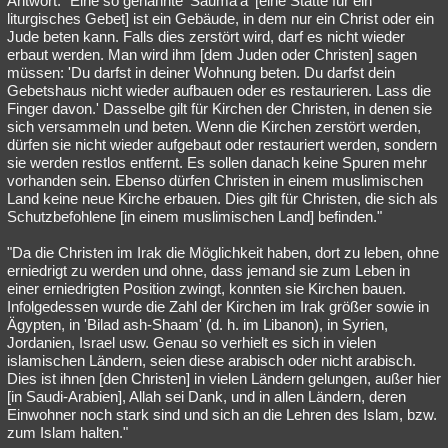
Antwort: "Eine so genannte 'Sauma'a' [eine Stätte für ein
liturgisches Gebet] ist ein Gebäude, in dem nur ein Christ oder ein
Jude beten kann. Falls dies zerstört wird, darf es nicht wieder
erbaut werden. Man wird ihm [dem Juden oder Christen] sagen
müssen: 'Du darfst in deiner Wohnung beten. Du darfst dein
Gebetshaus nicht wieder aufbauen oder es restaurieren. Lass die
Finger davon.' Dasselbe gilt für Kirchen der Christen, in denen sie
sich versammeln und beten. Wenn die Kirchen zerstört werden,
dürfen sie nicht wieder aufgebaut oder restauriert werden, sondern
sie werden restlos entfernt. Es sollen danach keine Spuren mehr
vorhanden sein. Ebenso dürfen Christen in einem muslimischen
Land keine neue Kirche erbauen. Dies gilt für Christen, die sich als
Schutzbefohlene [in einem muslimischen Land] befinden."
"Da die Christen im Irak die Möglichkeit haben, dort zu leben, ohne
erniedrigt zu werden und ohne, dass jemand sie zum Leben in
einer erniedrigten Position zwingt, konnten sie Kirchen bauen.
Infolgedessen wurde die Zahl der Kirchen im Irak größer sowie in
Ägypten, in 'Bilad ash-Shaam' (d. h. im Libanon), in Syrien,
Jordanien, Israel usw. Genau so verhielt es sich in vielen
islamischen Ländern, seien diese arabisch oder nicht arabisch.
Dies ist ihnen [den Christen] in vielen Ländern gelungen, außer hier
[in Saudi-Arabien], Allah sei Dank, und in allen Ländern, deren
Einwohner noch stark sind und sich an die Lehren des Islam, bzw.
zum Islam halten."