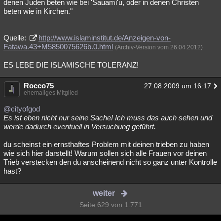
denen Juden beten wie bei 'Sauami'u, oder in denen Christen
beten wie in Kirchen."
Quelle:
http://www.islaminstitut.de/Anzeigen-von-
Fatawa.43+M5850075626b.0.html
(Archiv-Version vom 26.04.2012)
ES LEBE DIE ISLAMISCHE TOLERANZ!
Rocco75
27.08.2009 um 16:17
ehemaliges Mitglied
@cityofgod
Es ist eben nicht nur seine Sache! Ich muss das auch sehen und
werde dadurch eventuell in Versuchung geführt.
du scheinst ein ernsthaftes Problem mit deinen trieben zu haben
wie sich hier darstellt! Warum sollen sich alle Frauen vor deinen
Trieb verstecken den du anscheinend nicht so ganz unter Kontrolle
hast?
weiter
Seite 629 von 1.771