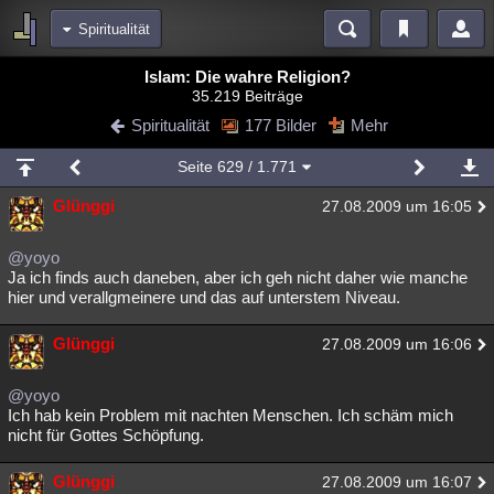
Spiritualität
Bereiche
Islam: Die wahre Religion?
35.219 Beiträge
Echtzeit
Diskussionen
Blogs
Videos
Statistiken
Spiritualität
177 Bilder
Mehr
Chat
Wiki
Neuigkeiten
2
Seite
629
/ 1.771
meine Rubriken
Glünggi
27.08.2009 um 16:05
Menschen
Wissenschaft
Politik
Mystery
Kriminalfälle
Spiritualität
Verschwörungen
Technologie
Ufologie
@yoyo
Ja ich finds auch daneben, aber ich geh nicht daher wie manche
hier und verallgmeinere und das auf unterstem Niveau.
Natur
Umfragen
Unterhaltung
weitere Rubriken
Glünggi
27.08.2009 um 16:06
Philosophie
Träume
Orte
Esoterik
Literatur
@yoyo
Astronomie
Helpdesk
Gruppen
Gaming
Filme
Ich hab kein Problem mit nachten Menschen. Ich schäm mich
nicht für Gottes Schöpfung.
Musik
Clash
Verbesserungen
Allmystery
English
Glünggi
27.08.2009 um 16:07
Übersichten