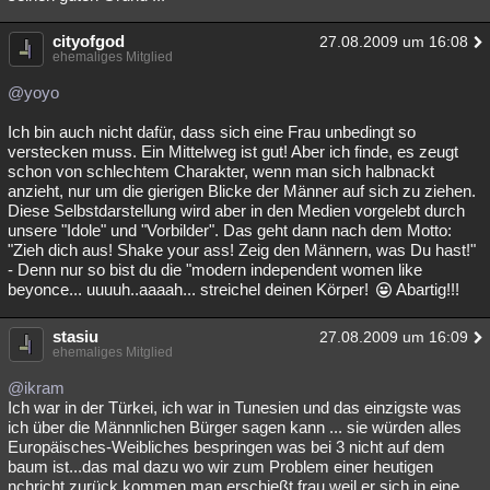
cityofgod
27.08.2009 um 16:08
ehemaliges Mitglied
@yoyo
Ich bin auch nicht dafür, dass sich eine Frau unbedingt so
verstecken muss. Ein Mittelweg ist gut! Aber ich finde, es zeugt
schon von schlechtem Charakter, wenn man sich halbnackt
anzieht, nur um die gierigen Blicke der Männer auf sich zu ziehen.
Diese Selbstdarstellung wird aber in den Medien vorgelebt durch
unsere "Idole" und "Vorbilder". Das geht dann nach dem Motto:
"Zieh dich aus! Shake your ass! Zeig den Männern, was Du hast!"
- Denn nur so bist du die "modern independent women like
beyonce... uuuuh..aaaah... streichel deinen Körper!
Abartig!!!
stasiu
27.08.2009 um 16:09
ehemaliges Mitglied
@ikram
Ich war in der Türkei, ich war in Tunesien und das einzigste was
ich über die Männnlichen Bürger sagen kann ... sie würden alles
Europäisches-Weibliches bespringen was bei 3 nicht auf dem
baum ist...das mal dazu wo wir zum Problem einer heutigen
nchricht zurück kommen man erschießt frau weil er sich in eine