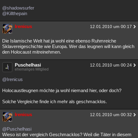
Besucht
Teilgenommen
Alle
Neue
Geschlossen
@shadowsurfer
@Killthepain
Lesenswert
Schlüsselwörter
Irenicus
12.01.2010 um 00:17
Die Islamische Welt hat ja wohl eine ebenso Ruhmreiche
Sklavereigeschichte wie Europa. Wer das leugnen will kann gleich
den Holocaust mitreinehmen.
Puschelhasi
12.01.2010 um 00:24
ehemaliges Mitglied
@Irenicus
Holocaustleugnen möchte ja wohl niemand hier, oder doch?
Solche Vergleiche finde ich mehr als geschmacklos.
Irenicus
12.01.2010 um 00:32
@Puschelhasi
Wieso ist der vergleich Geschmacklos? Weil die Täter in diesem