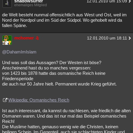
shadowsurfer
12.01.2010 um 15:09
ehemaliges Mitglied
die Welt besteht nunmal offensichtlich aus West und Ost, weil im
Nord der Nordpol und im Süd der Südpol. Wo gehobelt wird da
fallen Späne.
mchomer
12.01.2010 um 18:11
@DahamImIslam
Und was soll das Aussagen? Der Westen ist böse?
Anscheinend hast du so manches vergessen:
von 1423 bis 1878 hatte das osmanische Reich keine
Friedensperiode
die auch nur 50 Jahre hielt. Permanent wurde Krieg geführt.
Wikipedia: Osmanisches Reich
Ist auch interessant, da kannst du nachlesen, wie friedlich die alten
Osmanen waren. Und das ist nur mal das Beispiel osmanisches
Reich!
Die Muslime hatten, genauso wenig wie die Christen, keinen
heiligen Schein. Im Gegenteil, auch sie schlachteten Kinder und