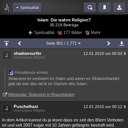
Spiritualität
Bereiche
Islam: Die wahre Religion?
35.219 Beiträge
Echtzeit
Diskussionen
Blogs
Videos
Statistiken
Spiritualität
177 Bilder
Mehr
Chat
Wiki
Neuigkeiten
Seite
901
/ 1.771
meine Rubriken
shadowsurfer
12.01.2010 um 00:03
Menschen
Wissenschaft
Politik
Mystery
Kriminalfälle
ehemaliges Mitglied
Spiritualität
Verschwörungen
Technologie
Ufologie
PrinceBloody schrieb:
Natur
Umfragen
Unterhaltung
Sklaverei ist verboten im Islam und wenn es Sklavenhandel
gab da war das nicht im Namen des Islam.
weitere Rubriken
Wikipedia: Sklaverei in Mauretanien
Philosophie
Träume
Orte
Esoterik
Literatur
Astronomie
Helpdesk
Gruppen
Gaming
Filme
Puschelhasi
12.01.2010 um 00:12
ehemaliges Mitglied
Musik
Clash
Verbesserungen
Allmystery
English
In dem Artikel kannst du ja lesen dass es seit den 80ern Verboten
ist und seit 2007 sogar mit 10 Jahren gefängnis bestraft wird.
Übersichten