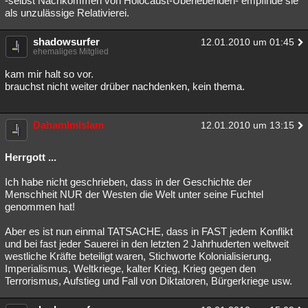
-selbst Nachkommen von Holocaust-Überlebenden- empfinde sie
als unzulässige Relativierei.
shadowsurfer
12.01.2010 um 01:45
ehemaliges Mitglied
kam mir halt so vor.
brauchst nicht weiter drüber nachdenken, kein thema.
DahamImIslam
12.01.2010 um 13:15
Herrgott ...
Ich habe nicht geschrieben, dass in der Geschichte der
Menschheit NUR der Westen die Welt unter seine Fuchtel
genommen hat!
Aber es ist nun einmal TATSACHE, dass in FAST jedem Konflikt
und bei fast jeder Sauerei in den letzten 2 Jahrhuderten weltweit
westliche Kräfte beteiligt waren, Stichworte Kolonialisierung,
Imperialismus, Weltkriege, kalter Krieg, Krieg gegen den
Terrorismus, Aufstieg und Fall von Diktatoren, Bürgerkriege usw.