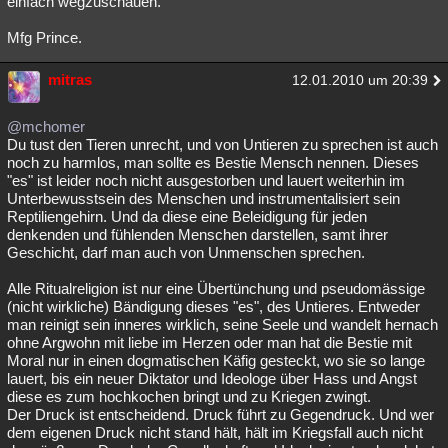
einfach wegzuschauen.
Mfg Prince.
mitras
12.01.2010 um 20:39
@mchomer
Du tust den Tieren unrecht, und von Untieren zu sprechen ist auch
noch zu harmlos, man sollte es Bestie Mensch nennen. Dieses
"es" ist leider noch nicht ausgestorben und lauert weiterhin im
Unterbewusstsein des Menschen und instrumentalisiert sein
Reptiliengehirn. Und da diese eine Beleidigung für jeden
denkenden und fühlenden Menschen darstellen, samt ihrer
Geschicht, darf man auch von Unmenschen sprechen.
Alle Ritualreligion ist nur eine Übertünchung und pseudomässige
(nicht wirkliche) Bändigung dieses "es", des Untieres. Entweder
man reinigt sein inneres wirklich, seine Seele und wandelt hernach
ohne Argwohn mit liebe im Herzen oder man hat die Bestie mit
Moral nur in einen dogmatischen Käfig gesteckt, wo sie so lange
lauert, bis ein neuer Diktator und Ideologe über Hass und Angst
diese es zum hochkochen bringt und zu Kriegen zwingt.
Der Druck ist entscheidend. Druck führt zu Gegendruck. Und wer
dem eigenen Druck nicht stand hält, hält im Kriegsfall auch nicht