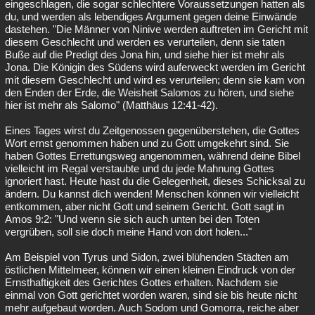
eingeschlagen, die sogar schlechtere Voraussetzungen hatten als
du, und werden als lebendiges Argument gegen deine Einwände
dastehen. "Die Männer von Ninive werden auftreten im Gericht mit
diesem Geschlecht und werden es verurteilen, denn sie taten
Buße auf die Predigt des Jona hin, und siehe hier ist mehr als
Jona. Die Königin des Südens wird auferweckt werden im Gericht
mit diesem Geschlecht und wird es verurteilen; denn sie kam von
den Enden der Erde, die Weisheit Salomos zu hören, und siehe
hier ist mehr als Salomo" (Matthäus 12:41-42).
Eines Tages wirst du Zeitgenossen gegenüberstehen, die Gottes
Wort ernst genommen haben und zu Gott umgekehrt sind. Sie
haben Gottes Errettungsweg angenommen, während deine Bibel
vielleicht im Regal verstaubte und du jede Mahnung Gottes
ignoriert hast. Heute hast du die Gelegenheit, dieses Schicksal zu
ändern. Du kannst dich wenden! Menschen können wir vielleicht
entkommen, aber nicht Gott und seinem Gericht. Gott sagt in
Amos 9:2: "Und wenn sie sich auch unten bei den Toten
vergrüben, soll sie doch meine Hand von dort holen..."
Am Beispiel von Tyrus und Sidon, zwei blühenden Städten am
östlichen Mittelmeer, können wir einen kleinen Eindruck von der
Ernsthaftigkeit des Gerichtes Gottes erhalten. Nachdem sie
einmal von Gott gerichtet worden waren, sind sie bis heute nicht
mehr aufgebaut worden. Auch Sodom und Gomorra, reiche aber