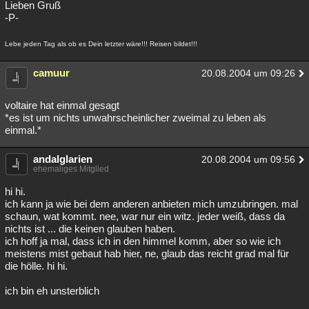
Lieben Gruß
-P-
Lebe jeden Tag als ob es Dein letzter wäre!!! Reisen bildet!!!
camuur
20.08.2004 um 09:26
voltaire hat einmal gesagt
*es ist um nichts unwahrscheinlicher zweimal zu leben als
einmal.*
andalglarien
20.08.2004 um 09:56
ehemaliges Mitglied
hi hi.
ich kann ja wie bei dem anderen anbieten mich umzubringen. mal
schaun, wat kommt. nee, war nur ein witz. jeder weiß, dass da
nichts ist ... die keinen glauben haben.
ich hoff ja mal, dass ich in den himmel komm, aber so wie ich
meistens mist gebaut hab hier, ne, glaub das reicht grad mal für
die hölle. hi hi.
ich bin eh unsterblich