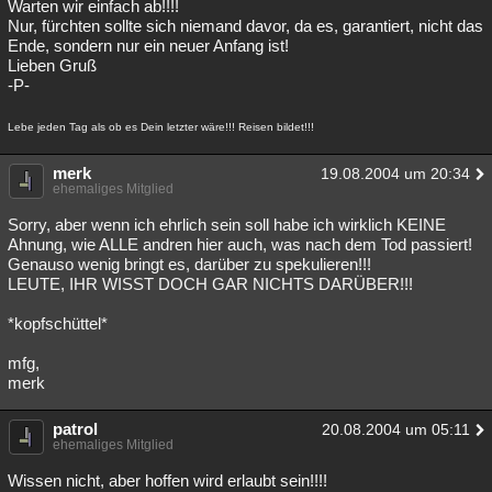
Warten wir einfach ab!!!!
Nur, fürchten sollte sich niemand davor, da es, garantiert, nicht das
Ende, sondern nur ein neuer Anfang ist!
Lieben Gruß
-P-
Lebe jeden Tag als ob es Dein letzter wäre!!! Reisen bildet!!!
merk
19.08.2004 um 20:34
ehemaliges Mitglied
Sorry, aber wenn ich ehrlich sein soll habe ich wirklich KEINE
Ahnung, wie ALLE andren hier auch, was nach dem Tod passiert!
Genauso wenig bringt es, darüber zu spekulieren!!!
LEUTE, IHR WISST DOCH GAR NICHTS DARÜBER!!!
*kopfschüttel*
mfg,
merk
patrol
20.08.2004 um 05:11
ehemaliges Mitglied
Wissen nicht, aber hoffen wird erlaubt sein!!!!