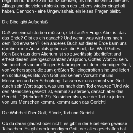
beginnen für kurze Zeit nachzudenken, bis uns die Geschäfte des
Alltags und die vielen Ablenkungen des Lebens wieder eingeholt
haben. Dennoch - eine Ungewissheit, ein leises Fragen bleibt.
Die Bibel gibt Aufschluß
Daß wir einmal sterben müssen, steht außer Frage. Aber ist das
das Ende? Gibt es ein danach? Und wenn, was wird uns nach
dem Tod erwarten? Kein anderes Buch auf dieser Erde kann uns
darüber mehr Aufschluß geben als die Bibel, das Wort Gottes.
Kein Buch aus dem Altertum ist so zuverlässig überliefert und
erhebt diesen uneingeschränkten Anspruch, Gottes Wort zu sein.
Sie berichtet von unzähligen Erfahrungen mit dem lebendigen Gott,
von Vorhersagen, die zum größten Teil eingetroffen sind und liefert
ein schlüssiges Bild von Gott und seinem Vorsatz mit uns
Menschen und der Schöpfung. Lassen wir uns einmal von Gott
durch sein Wort sagen, was uns nach dem Tod erwartet: "Und wie
den Menschen gesetzt ist, einmal zu sterben, danach aber das
Gericht..." (Hebräer 9:27). So sicher also, wie der Tod zu jedem
von uns Menschen kommt, kommt auch das Gericht!
Die Wahrheit über Gott, Sünde, Tod und Gericht
Ob du daran glaubst oder nicht, es gibt in der Bibel eben gewisse
Tatsachen. Es gibt den lebendigen Gott, der alles geschaffen hat