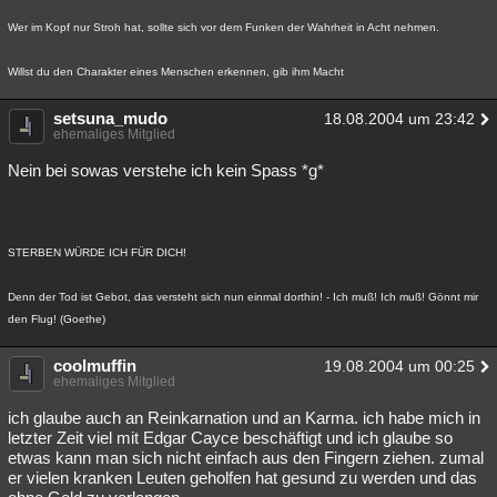
Besucht
Teilgenommen
Alle
Neue
Geschlossen
Wer im Kopf nur Stroh hat, sollte sich vor dem Funken der Wahrheit in Acht nehmen.
Lesenswert
Schlüsselwörter
Willst du den Charakter eines Menschen erkennen, gib ihm Macht
setsuna_mudo
18.08.2004 um 23:42
ehemaliges Mitglied
Nein bei sowas verstehe ich kein Spass *g*
STERBEN WÜRDE ICH FÜR DICH!
Denn der Tod ist Gebot, das versteht sich nun einmal dorthin! - Ich muß! Ich muß! Gönnt mir
den Flug! (Goethe)
coolmuffin
19.08.2004 um 00:25
ehemaliges Mitglied
ich glaube auch an Reinkarnation und an Karma. ich habe mich in
letzter Zeit viel mit Edgar Cayce beschäftigt und ich glaube so
etwas kann man sich nicht einfach aus den Fingern ziehen. zumal
er vielen kranken Leuten geholfen hat gesund zu werden und das