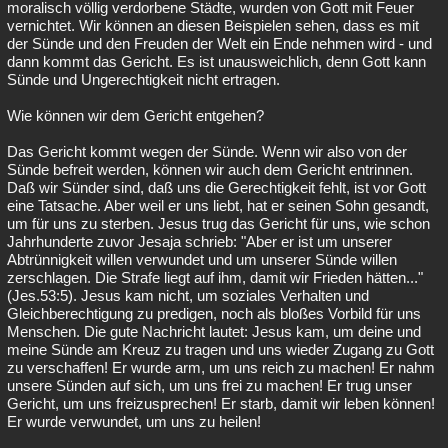
moralisch völlig verdorbene Städte, wurden von Gott mit Feuer
vernichtet. Wir können an diesen Beispielen sehen, dass es mit
der Sünde und den Freuden der Welt ein Ende nehmen wird - und
dann kommt das Gericht. Es ist unausweichlich, denn Gott kann
Sünde und Ungerechtigkeit nicht ertragen.
Wie können wir dem Gericht entgehen?
Das Gericht kommt wegen der Sünde. Wenn wir also von der
Sünde befreit werden, können wir auch dem Gericht entrinnen.
Daß wir Sünder sind, daß uns die Gerechtigkeit fehlt, ist vor Gott
eine Tatsache. Aber weil er uns liebt, hat er seinen Sohn gesandt,
um für uns zu sterben. Jesus trug das Gericht für uns, wie schon
Jahrhunderte zuvor Jesaja schrieb: "Aber er ist um unserer
Abtrünnigkeit willen verwundet und um unserer Sünde willen
zerschlagen. Die Strafe liegt auf ihm, damit wir Frieden hätten..."
(Jes.53:5). Jesus kam nicht, um soziales Verhalten und
Gleichberechtigung zu predigen, noch als bloßes Vorbild für uns
Menschen. Die gute Nachricht lautet: Jesus kam, um deine und
meine Sünde am Kreuz zu tragen und uns wieder Zugang zu Gott
zu verschaffen! Er wurde arm, um uns reich zu machen! Er nahm
unsere Sünden auf sich, um uns frei zu machen! Er trug unser
Gericht, um uns freizusprechen! Er starb, damit wir leben können!
Er wurde verwundet, um uns zu heilen!