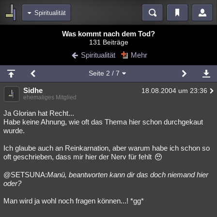
Spiritualität
Bereiche
Was kommt nach dem Tod?
131 Beiträge
Echtzeit
Diskussionen
Blogs
Videos
Statistiken
Spiritualität
Mehr
Chat
Wiki
Neuigkeiten
Seite
2
/ 7
meine Rubriken
Sidhe
18.08.2004 um 23:36
Menschen
Wissenschaft
Politik
Mystery
Kriminalfälle
ehemaliges Mitglied
Spiritualität
Verschwörungen
Technologie
Ufologie
Ja Glorian hat Recht...
Habe keine Ahnung, wie oft das Thema hier schon durchgekaut
wurde.
Natur
Umfragen
Unterhaltung
weitere Rubriken
Ich glaube auch an Reinkarnation, aber warum habe ich schon so
oft geschrieben, dass mir hier der Nerv für fehlt
Philosophie
Träume
Orte
Esoterik
Literatur
@SETSUNA:
Manü, beantworten kann dir das doch niemand hier
Astronomie
Helpdesk
Gruppen
Gaming
Filme
oder?
Musik
Clash
Verbesserungen
Allmystery
English
Man wird ja wohl noch fragen können...! *gg*
Übersichten