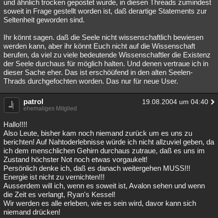
und ähnlich trocken gepostet wurde, in diesen Threads zumindest
soweit in Frage gestellt worden ist, daß derartige Statements zur
Seltenheit geworden sind.
Ihr könnt sagen. daß die Seele nicht wissenschaftlich bewiesen
werden kann, aber ihr könnt Euch nicht auf die Wissenschaft
berufen, da viel zu viele bedeutende Wissenschaftler die Existenz
der Seele durchaus für möglich halten. Und denen vertraue ich in
dieser Sache eher. Das ist erschöüfend in den alten Seelen-
Thrads durchgefochten worden. Das nur für neue User.
patrol
19.08.2004 um 04:40
ehemaliges Mitglied
Hallo!!!!
Also Leute, bisher kam noch niemand zurück um es uns zu
berichten! Auf Nahtoderlebnisse würde ich nicht allzuviel geben, da
ich dem menschlichen Gehirn durchaus zutraue, daß es uns im
Zustand höchster Not noch etwas vorgaukelt!
Persönlich denke ich, daß es danach weitergehen MUSS!!!
Energie ist nicht zu vernichten!!!
Ausserdem will ich, wenn es soweit ist, Avalon sehen und wenn
die Zeit es verlangt, Ryan's Kessel!
Wir werden es alle erleben, wie es sein wird, davor kann sich
niemand drücken!