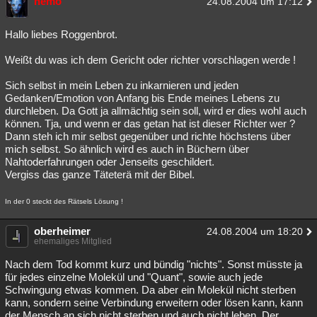
nemo
24.08.2004 um 17:12
Hallo liebes Roggenbrot.
Weißt du was ich dem Gericht oder richter vorschlagen werde !
Sich selbst in mein Leben zu inkarnieren und jeden
Gedanken/Emotion von Anfang bis Ende meines Lebens zu
durchleben. Da Gott ja allmächtig sein soll, wird er dies wohl auch
können. Tja, und wenn er das getan hat ist dieser Richter wer ?
Dann steh ich mir selbst gegenüber und richte höchstens über
mich selbst. So ähnlich wird es auch in Büchern über
Nahtoderfahrungen oder Jenseits geschildert.
Vergiss das ganze Täteterä mit der Bibel.
In der 0 steckt des Rätsels Lösung !
oberheimer
24.08.2004 um 18:20
ehemaliges Mitglied
Nach dem Tod kommt kurz und bündig "nichts". Sonst müsste ja
für jedes einzelne Molekül und "Quant", sowie auch jede
Schwingung etwas kommen. Da aber ein Molekül nicht sterben
kann, sondern seine Verbindung erweitern oder lösen kann, kann
der Mensch an sich nicht sterben und auch nicht leben. Der