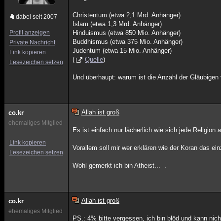
Christentum (etwa 2,1 Mrd. Anhänger)
dabei seit 2007
Islam (etwa 1,3 Mrd. Anhänger)
Profil anzeigen
Hinduismus (etwa 850 Mio. Anhänger)
Buddhismus (etwa 375 Mio. Anhänger)
Private Nachricht
Judentum (etwa 15 Mio. Anhänger)
Link kopieren
(
Quelle
)
Lesezeichen setzen
Und überhaupt: warum ist die Anzahl der Gläubigen
Allah ist groß
co.kr
ehemaliges Mitglied
Es ist einfach nur lächerlich wie sich jede Religion 
Link kopieren
Vorallem soll mir wer erklären wie der Koran das 
Lesezeichen setzen
Wohl gemerkt ich bin Atheist... -.-
Allah ist groß
co.kr
ehemaliges Mitglied
PS.: 4% bitte vergessen, ich bin blöd und kann nich