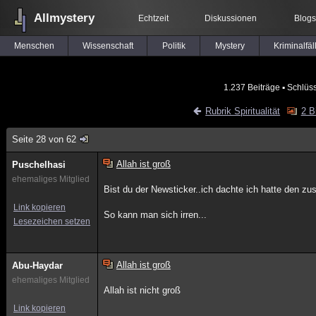
Allmystery
Echtzeit
Diskussionen
Blogs
Menschen
Wissenschaft
Politik
Mystery
Kriminalfäl
1.237 Beiträge
▪ Schlüs
Rubrik Spiritualität
2 B
Seite 28 von 62
Allah ist groß
Puschelhasi
ehemaliges Mitglied
Bist du der Newsticker..ich dachte ich hatte den zu
Link kopieren
So kann man sich irren...
Lesezeichen setzen
Allah ist groß
Abu-Haydar
ehemaliges Mitglied
Allah ist nicht groß
Link kopieren