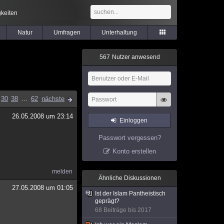
keiten
Natur
Umfragen
Unterhaltung
5
6
7
Nutzer anwesend
30
38
...
62
nächste
26.05.2008 um 23:14
Einloggen
Passwort vergessen?
Konto erstellen
melden
Ähnliche Diskussionen
27.05.2008 um 01:05
Ist der Islam Pantheistisch
geprägt?
68 Beiträge bis 2017