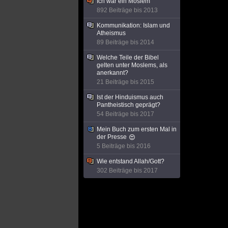
Ich war ein Moslem
892 Beiträge bis 2013
Kommunikation: Islam und
Atheismus
89 Beiträge bis 2014
Welche Teile der Bibel
gelten unter Moslems, als
anerkannt?
21 Beiträge bis 2015
Ist der Hinduismus auch
Pantheistisch geprägt?
54 Beiträge bis 2017
Mein Buch zum ersten Mal in
der Presse
5 Beiträge bis 2016
Wie entstand Allah/Gott?
302 Beiträge bis 2017