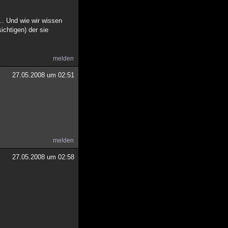
.. Und wie wir wissen
ichtigen) der sie
melden
27.05.2008 um 02:51
melden
27.05.2008 um 02:58