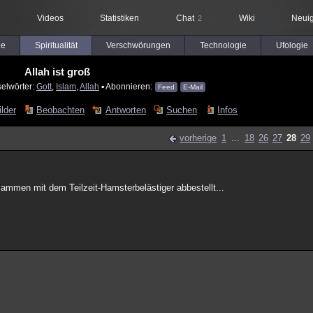
Videos
Statistiken
Chat
Wiki
Neuig
2
le
Spiritualität
Verschwörungen
Technologie
Ufologie
Allah ist groß
selwörter:
Gott
,
Islam
,
Allah
▪ Abonnieren:
Feed
E-Mail
ilder
Beobachten
Antworten
Suchen
Infos
vorherige
1
...
18
26
27
28
29
sammen mit dem Teilzeit-Hamsterbelästiger abbestellt...