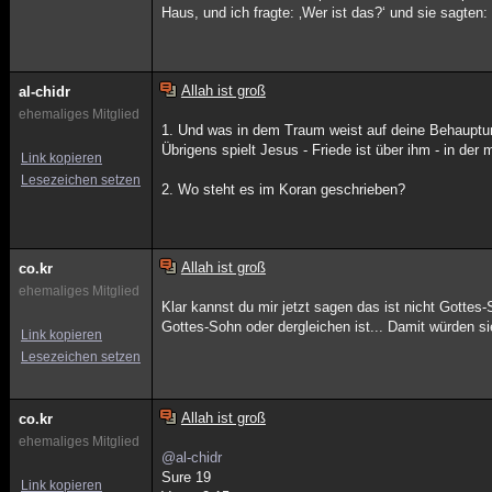
Haus, und ich fragte: ‚Wer ist das?‘ und sie sagten:
Allah ist groß
al-chidr
ehemaliges Mitglied
1. Und was in dem Traum weist auf deine Behauptun
Übrigens spielt Jesus - Friede ist über ihm - in de
Link kopieren
Lesezeichen setzen
2. Wo steht es im Koran geschrieben?
Allah ist groß
co.kr
ehemaliges Mitglied
Klar kannst du mir jetzt sagen das ist nicht Gott
Gottes-Sohn oder dergleichen ist... Damit würden si
Link kopieren
Lesezeichen setzen
Allah ist groß
co.kr
ehemaliges Mitglied
@al-chidr
Sure 19
Link kopieren