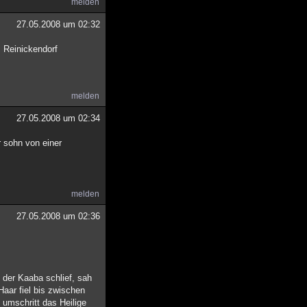
melden
27.05.2008 um 02:32
. Reinickendorf
melden
27.05.2008 um 02:34
 sohn von einer
melden
27.05.2008 um 02:36
 der Kaaba schlief, sah
aar fiel bis zwischen
 umschritt das Heilige