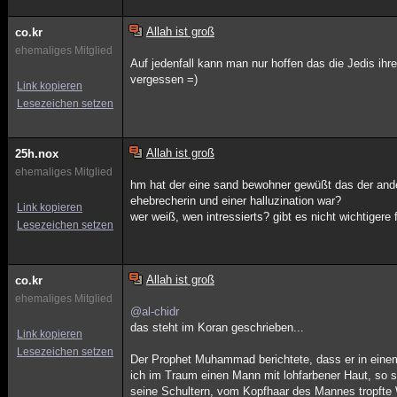
Allah ist groß
co.kr
ehemaliges Mitglied
Auf jedenfall kann man nur hoffen das die Jedis ih
vergessen =)
Link kopieren
Lesezeichen setzen
Allah ist groß
25h.nox
ehemaliges Mitglied
hm hat der eine sand bewohner gewüßt das der ande
ehebrecherin und einer halluzination war?
Link kopieren
wer weiß, wen intressierts? gibt es nicht wichtigere
Lesezeichen setzen
Allah ist groß
co.kr
ehemaliges Mitglied
@al-chidr
das steht im Koran geschrieben...
Link kopieren
Lesezeichen setzen
Der Prophet Muhammad berichtete, dass er in einem 
ich im Traum einen Mann mit lohfarbener Haut, so 
seine Schultern, vom Kopfhaar des Mannes tropfte W