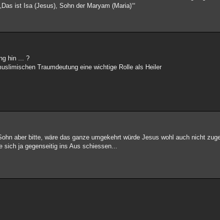
 ‚Das ist Isa (Jesus), Sohn der Maryam (Maria)‘“
g hin ... ?
r muslimischen Traumdeutung eine wichtige Rolle als Heiler
es-Sohn aber bitte, wäre das ganze umgekehrt würde Jesus wohl auch nicht 
e sich ja gegenseitig ins Aus schiessen...