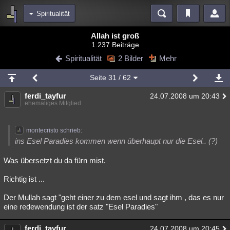
Spiritualität
Bereiche
Allah ist groß
1.237 Beiträge
Echtzeit
Diskussionen
Blogs
Videos
Statistiken
Spiritualität
2 Bilder
Mehr
Chat
Wiki
Neuigkeiten
2
Seite
31
/ 62
meine Rubriken
ferdi_tayfur
24.07.2008 um 20:43
Menschen
Wissenschaft
Politik
Mystery
Kriminalfälle
ehemaliges Mitglied
Spiritualität
Verschwörungen
Technologie
Ufologie
montecristo schrieb:
Natur
Umfragen
Unterhaltung
ins Esel Paradies kommen wenn überhaupt nur die Esel.. (?)
weitere Rubriken
Was übersetzt du da fürn mist.
Philosophie
Träume
Orte
Esoterik
Literatur
Richtig ist ...
Astronomie
Helpdesk
Gruppen
Gaming
Filme
Der Mullah sagt "geht einer zu dem esel und sagt ihm , das es nur
eine redewendung ist der satz "Esel Paradies"
Musik
Clash
Verbesserungen
Allmystery
English
Übersichten
ferdi_tayfur
24.07.2008 um 20:45