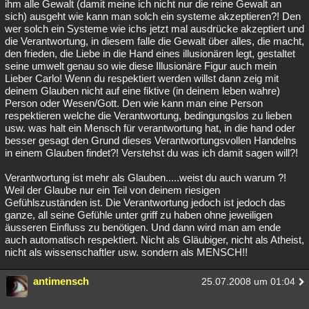
ihm alle Gewalt (damit meine ich nicht nur die reine Gewalt an
sich) ausgeht wie kann man solch ein systeme akzeptieren?! Den
wer solch ein Systeme wie ichs jetzt mal ausdrücke akzeptiert und
die Verantwortung, in diesem falle die Gewalt über alles, die macht,
den frieden, die Liebe in die Hand eines illusionären legt, gestaltet
seine umwelt genau so wie diese Illusionäre Figur auch mein
Lieber Carlo! Wenn du respektiert werden willst dann zeig mit
deinem Glauben nicht auf eine fiktive (in deinem leben wahre)
Person oder Wesen/Gott. Den wie kann man eine Person
respektieren welche die Verantwortung, bedingungslos zu lieben
usw. was halt ein Mensch für verantwortung hat, in die hand oder
besser gesagt den Grund dieses Verantwortungsvollen Handelns
in einem Glauben findet?! Verstehst du was ich damit sagen will?!
Verantwortung ist mehr als Glauben.....weist du auch warum ?!
Weil der Glaube nur ein Teil von deinem riesigen
Gefühlszuständen ist. Die Verantwortung jedoch ist jedoch das
ganze, all seine Gefühle unter griff zu haben ohne jeweiligen
äusseren Einfluss zu benötigen. Und dann wird man am ende
auch automatisch respektiert. Nicht als Gläubiger, nicht als Atheist,
nicht als wissenschaftler usw. sondern als MENSCH!!
antimensch
25.07.2008 um 01:04