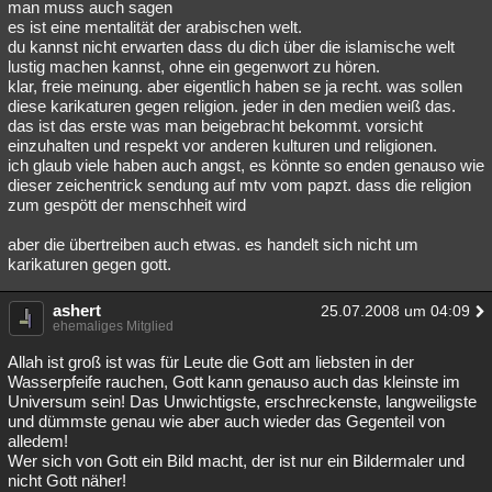
man muss auch sagen
es ist eine mentalität der arabischen welt.
du kannst nicht erwarten dass du dich über die islamische welt
lustig machen kannst, ohne ein gegenwort zu hören.
klar, freie meinung. aber eigentlich haben se ja recht. was sollen
diese karikaturen gegen religion. jeder in den medien weiß das.
das ist das erste was man beigebracht bekommt. vorsicht
einzuhalten und respekt vor anderen kulturen und religionen.
ich glaub viele haben auch angst, es könnte so enden genauso wie
dieser zeichentrick sendung auf mtv vom papzt. dass die religion
zum gespött der menschheit wird
aber die übertreiben auch etwas. es handelt sich nicht um
karikaturen gegen gott.
ashert
25.07.2008 um 04:09
ehemaliges Mitglied
Allah ist groß ist was für Leute die Gott am liebsten in der
Wasserpfeife rauchen, Gott kann genauso auch das kleinste im
Universum sein! Das Unwichtigste, erschreckenste, langweiligste
und dümmste genau wie aber auch wieder das Gegenteil von
alledem!
Wer sich von Gott ein Bild macht, der ist nur ein Bildermaler und
nicht Gott näher!