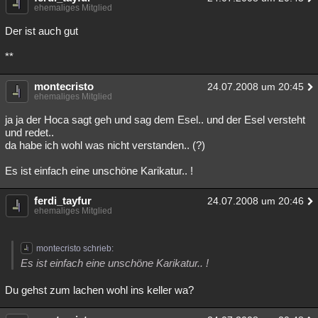
ehemaliges Mitglied
Besucht
Teilgenommen
Alle
Neue
Geschlossen
Der ist auch gut
Lesenswert
Schlüsselwörter
**
montecristo
24.07.2008 um 20:45
ehemaliges Mitglied
ja ja der Hoca sagt geh und sag dem Esel.. und der Esel versteht
und redet..
da habe ich wohl was nicht verstanden.. (?)
Es ist einfach eine unschöne Karikatur.. !
ferdi_tayfur
24.07.2008 um 20:46
ehemaliges Mitglied
montecristo schrieb:
Es ist einfach eine unschöne Karikatur.. !
Du gehst zum lachen wohl ins keller wa?