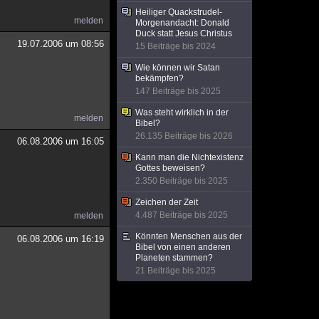
Heiliger Quackstrudel-
melden
Morgenandacht: Donald
Duck statt Jesus Christus
19.07.2006 um 08:56
15 Beiträge bis 2024
Wie können wir Satan
bekämpfen?
147 Beiträge bis 2025
Was steht wirklich in der
melden
Bibel?
26.135 Beiträge bis 2026
06.08.2006 um 16:05
Kann man die Nichtexistenz
Gottes beweisen?
2.350 Beiträge bis 2025
Zeichen der Zeit
4.487 Beiträge bis 2025
melden
Könnten Menschen aus der
06.08.2006 um 16:19
Bibel von einen anderen
Planeten stammen?
21 Beiträge bis 2025