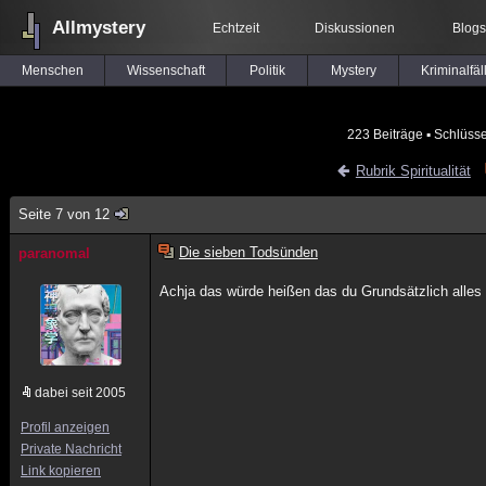
Allmystery
Echtzeit
Diskussionen
Blogs
Menschen
Wissenschaft
Politik
Mystery
Kriminalfäl
223 Beiträge
▪ Schlüsse
Rubrik Spiritualität
Seite 7 von 12
Die sieben Todsünden
paranomal
Achja das würde heißen das du Grundsätzlich alles 
dabei seit 2005
Profil anzeigen
Private Nachricht
Link kopieren