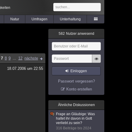
keiten
Natur
Umfragen
Unterhaltung
5
8
2
Nutzer anwesend
7
8
9
...
12
nächste
18.07.2006 um 22:55
Einloggen
Passwort vergessen?
Konto erstellen
Ähnliche Diskussionen
Frage an Gläubige: Was
haltet ihr davon in Gott
verliebt zu sein?
316 Beiträge bis 2024