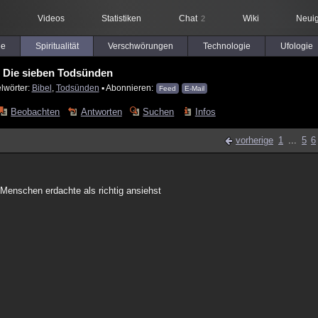
Videos
Statistiken
Chat
Wiki
Neuig
2
le
Spiritualität
Verschwörungen
Technologie
Ufologie
Die sieben Todsünden
lwörter:
Bibel
,
Todsünden
▪ Abonnieren:
Feed
E-Mail
Beobachten
Antworten
Suchen
Infos
vorherige
1
...
5
6
Menschen erdachte als richtig ansiehst