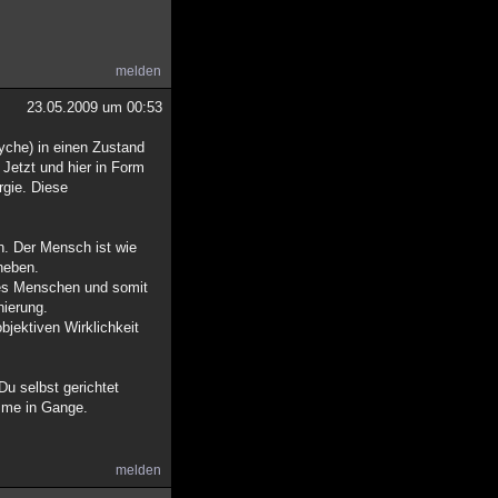
melden
23.05.2009 um 00:53
yche) in einen Zustand
 Jetzt und hier in Form
rgie. Diese
n. Der Mensch ist wie
rheben.
des Menschen und somit
nierung.
objektiven Wirklichkeit
Du selbst gerichtet
mme in Gange.
melden