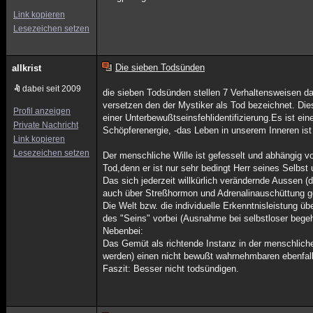
Link kopieren
Lesezeichen setzen
Die sieben Todsünden
allkrist
dabei seit 2009
die sieben Todsünden stellen 7 Verhaltensweisen d
versetzen den der Mystiker als Tod bezeichnet. Diese
Profil anzeigen
einer Unterbewußtseinsfehlidentifizierung.Es ist 
Private Nachricht
Schöpferenergie, -das Leben in unserem Inneren ist 
Link kopieren
Lesezeichen setzen
Der menschliche Wille ist gefesselt und abhängig 
Tod,denn er ist nur sehr bedingt Herr seines Selbst
Das sich jederzeit willkürlich verändernde Ausse
auch über Streßhormon und Adrenalinauschüttung g
Die Welt bzw. die individuelle Erkenntnisleistung übe
des "Seins" vorbei (Ausnahme bei selbstloser begeh
Nebenbei:
Das Gemüt als richtende Instanz in der menschliche
werden) einen nicht bewußt wahrnehmbaren ebenfall
Faszit: Besser nicht todsündigen.