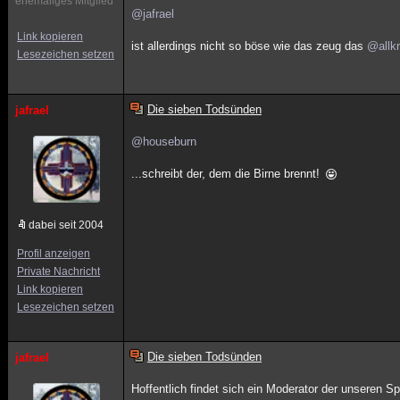
ehemaliges Mitglied
@jafrael
Link kopieren
ist allerdings nicht so böse wie das zeug das
@allkr
Lesezeichen setzen
Die sieben Todsünden
jafrael
@houseburn
...schreibt der, dem die Birne brennt!
dabei seit 2004
Profil anzeigen
Private Nachricht
Link kopieren
Lesezeichen setzen
Die sieben Todsünden
jafrael
Hoffentlich findet sich ein Moderator der unseren 