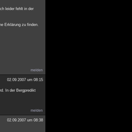
h leider fehlt in der
e Erklärung zu finden.
melden
02.09.2007 um 08:15
d. In der Bergpredikt
melden
02.09.2007 um 08:38