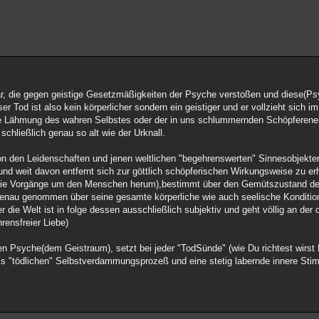
ar, die gegen geistige Gesetzmäßigkeiten der Psyche verstoßen und diese(Ps
r Tod ist also kein körperlicher sondern ein geistiger und er vollzieht sich im
eine Lähmung des wahren Selbstes oder der in uns schlummernden Schöpferene
schließlich genau so alt wie der Urknall.
von den Leidenschaften und jenen weltlichen "begehrenswerten" Sinnesobjekte
 und weit davon entfernt sich zur göttlich schöpferischen Wirkungsweise zu e
n (die Vorgänge um den Menschen herum),bestimmt über den Gemütszustand 
enau genommen über seine gesamte körperliche wie auch seelische Konditio
r die Welt ist in folge dessen ausschließlich subjektiv und geht völlig an der 
rensfreier Liebe)
n Psyche(dem Geistraum), setzt bei jeder "TodSünde" (wie Du richtest wirst 
s "tödlichen" Selbstverdammungsprozeß und eine stetig labernde innere Sti