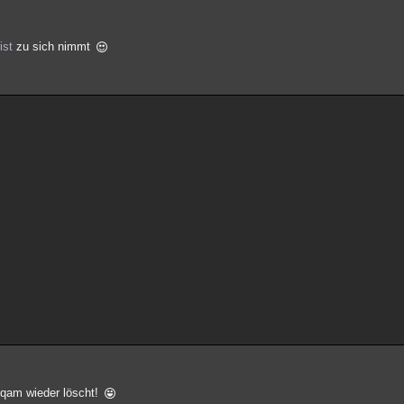
ist
zu sich nimmt
Spqam wieder löscht!