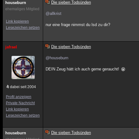
Die sieben Todsünden
houseburn
ehemaliges Mitglied
@allkrist
Link kopieren
nur eine frage nimmst du lsd zu dir?
Lesezeichen setzen
Die sieben Todsünden
jafrael
@houseburn
DEIN Zeug hätt ich auch gerne geraucht!
dabei seit 2004
Profil anzeigen
Private Nachricht
Link kopieren
Lesezeichen setzen
Die sieben Todsünden
houseburn