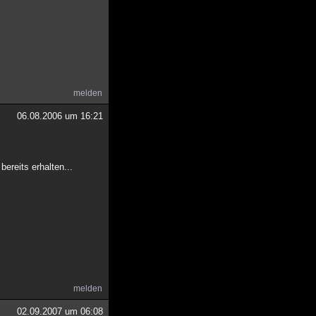
melden
06.08.2006 um 16:21
bereits erhalten...
melden
02.09.2007 um 06:08