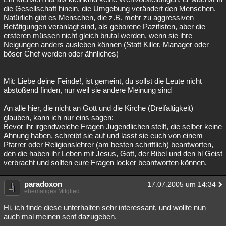
die Gesellschaft hinein, die Umgebung verändert den Menschen.
Natürlich gibt es Menschen, die z.B. mehr zu aggressiven
Betätigungen veranlagt sind, als geborene Pazifisten, aber die
ersteren müssen nicht gleich brutal werden, wenn sie ihre
Neigungen anders ausleben können (Statt Killer, Manager oder
böser Chef werden oder ähnliches)
Mit: Liebe deine Feinde!, ist gemeint, du sollst die Leute nicht
abstoßend finden, nur weil sie andere Meinung sind
An alle hier, die nicht an Gott und die Kirche (Dreifaltigkeit)
glauben, kann ich nur eins sagen:
Bevor ihr irgendwelche Fragen Jugendlichen stellt, die selber keine
Ahnung haben, schreibt sie auf und lasst sie euch von einem
Pfarrer oder Religionslehrer (am besten schriftlich) beantworten,
den die haben ihr Leben mit Jesus, Gott, der Bibel und den hl Geist
verbracht und sollten eure Fragen locker beantworten können.
paradoxon
17.07.2005 um 14:34
ehemaliges Mitglied
Hi, ich finde diese unterhalten sehr interessant, und wollte nun
auch mal meinen senf dazugeben.