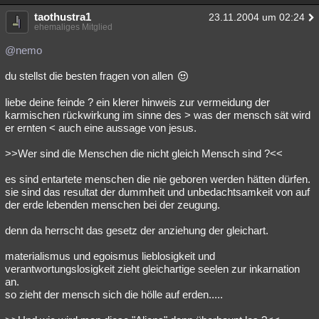
Besucht
Teilgenommen
Alle
Neue
Geschlossen
taothustra1
23.11.2004 um 02:24
ehemaliges Mitglied
Lesenswert
Schlüsselwörter
@nemo
du stellst die besten fragen von allen
liebe deine feinde ? ein klerer hinweis zur vermeidung der
karmischen rückwirkung im sinne des > was der mensch sät wird
er ernten < auch eine aussage von jesus.
>>Wer sind die Menschen die nicht gleich Mensch sind ?<<
es sind entartete menschen die nie geboren werden hätten dürfen.
sie sind das resultat der dummheit und unbedachtsamkeit von auf
der erde lebenden menschen bei der zeugung.
denn da herrscht das gesetz der anziehung der gleichart.
materialismus und egoismus lieblosigkeit und
verantwortungslosigkeit zieht gleichartige seelen zur inkarnation
an.
so zieht der mensch sich die hölle auf erden.....