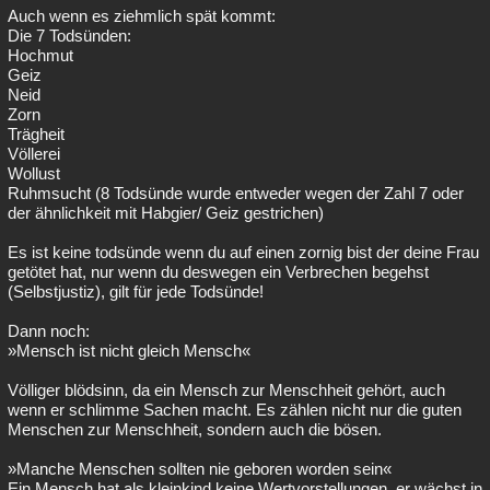
Auch wenn es ziehmlich spät kommt:
Die 7 Todsünden:
Hochmut
Geiz
Neid
Zorn
Trägheit
Völlerei
Wollust
Ruhmsucht (8 Todsünde wurde entweder wegen der Zahl 7 oder
der ähnlichkeit mit Habgier/ Geiz gestrichen)
Es ist keine todsünde wenn du auf einen zornig bist der deine Frau
getötet hat, nur wenn du deswegen ein Verbrechen begehst
(Selbstjustiz), gilt für jede Todsünde!
Dann noch:
»Mensch ist nicht gleich Mensch«
Völliger blödsinn, da ein Mensch zur Menschheit gehört, auch
wenn er schlimme Sachen macht. Es zählen nicht nur die guten
Menschen zur Menschheit, sondern auch die bösen.
»Manche Menschen sollten nie geboren worden sein«
Ein Mensch hat als kleinkind keine Wertvorstellungen, er wächst in