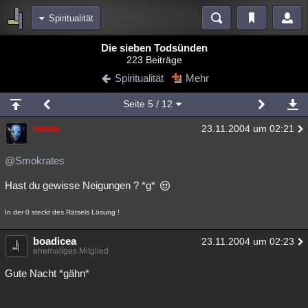
Spiritualität
Bereiche
Die sieben Todsünden
223 Beiträge
Echtzeit
Diskussionen
Blogs
Videos
Statistiken
Spiritualität
Mehr
Chat
Wiki
Neuigkeiten
2
Seite
5
/ 12
meine Rubriken
nemo
23.11.2004 um 02:21
Menschen
Wissenschaft
Politik
Mystery
Kriminalfälle
Spiritualität
Verschwörungen
Technologie
Ufologie
@Smokrates
Hast du gewisse Neigungen ? *g*
Natur
Umfragen
Unterhaltung
weitere Rubriken
In der 0 steckt des Rätsels Lösung !
Philosophie
Träume
Orte
Esoterik
Literatur
boadicea
23.11.2004 um 02:23
ehemaliges Mitglied
Astronomie
Helpdesk
Gruppen
Gaming
Filme
Gute Nacht *gähn*
Musik
Clash
Verbesserungen
Allmystery
English
Übersichten