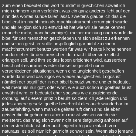
zum einen bedeutet das wort "sünde" in griechichen soweit ich
mich erinnern kann verfehlen, was ein ganz anderes licht auf den
sinn des wortes sünde fallen lässt. zweitens glaube ich das die
bibel erst im nachhinein als machtinstrument korrumpiert wurde
und als religion sich so entwickelt hat wie wir sie heute kennen
(manche mehr, manche weniger). meiner meinung nach wurde die
bibel für den menschen geschrieben um sich selbst zu erkennen
und seinen geist. er sollte ursprünglich gar nicht zu einem
machtinstrument benutzt werden für was wir heute kirche nennen
sondern eher für den menschen der macht über sich selbst
erlangen soll, und ihm so das leben erleichtert wird. ausserdem
beschreibt es immer wieder dasselbe gesetzt nur in
verschiedenen situationen. wenn eine ungleichheit geschaffen
wurde dann wird das logos es wieder ausgleichen. Logos ist
nämlich der begriff der in der bibel benutzt wurde und er bedeutet
weit mehr als nur gott, oder wort, wie auch schon in goethes faust
erwähnt wird. er bedeutet eher soetwas wie ausgleichende
ordnung. auf diesem prinzip beruht so ziemlich jede religion und
jedes andere gesetz. goethe beschreibt dies auch wunderbar im
zauberlehrling. wenn man die geister ruft dann sind sie eben
geister die dir gehorchen aber du musst wissen wie du sie
meisterst. das mag sich zwar nicht sehr tiefgründig anhören auf
den ersten blick, ist aber auch eigentlich ganz einfach von
naturaus; es soll nämlich garnicht schwer sein. Wenn also jemand