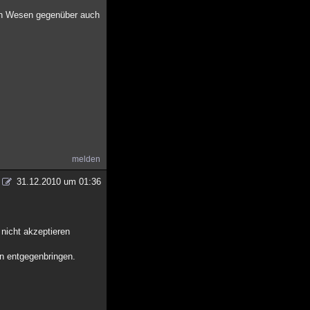
nden Wesen gegenüber auch
melden
31.12.2010 um 01:36
 nicht akzeptieren
en entgegenbringen.