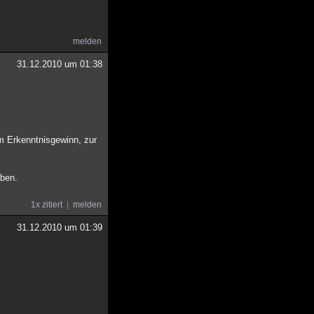
melden
31.12.2010 um 01:38
m Erkenntnisgewinn, zur
aben.
1x zitiert
melden
31.12.2010 um 01:39