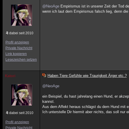
@NeoAge
Empirismus ist in unserer Zeit der Tod d
wenn ich laut dem Empirismus falsch lieg, denn die 
dabei seit 2010
Profil anzeigen
Private Nachricht
Link kopieren
Lesezeichen setzen
Haben Tiere Gefühle wie Traurigkeit Ärger etc.?
Katori
@NeoAge
ein Beispiel, du hast jahrelang einen Hund, er akze
kannst.
Aus dem Affekt heraus schlägst du dem Hund mit ein
Ich unterstelle Dir hiermit aber nichts, das soll nur e
dabei seit 2010
Profil anzeigen
Private Nachricht