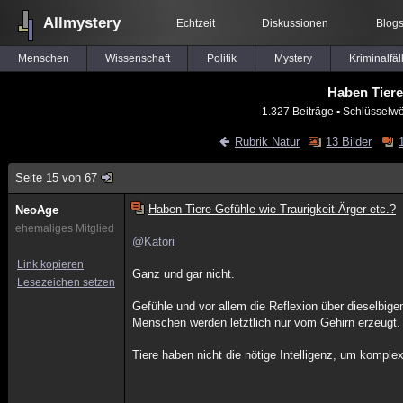
Allmystery
Echtzeit
Diskussionen
Blog
Menschen
Wissenschaft
Politik
Mystery
Kriminalfäl
Haben Tiere
1.327 Beiträge
▪ Schlüsselwö
Rubrik Natur
13 Bilder
Seite 15 von 67
Haben Tiere Gefühle wie Traurigkeit Ärger etc.?
NeoAge
ehemaliges Mitglied
@Katori
Link kopieren
Ganz und gar nicht.
Lesezeichen setzen
Gefühle und vor allem die Reflexion über dieselbige
Menschen werden letztlich nur vom Gehirn erzeugt.
Tiere haben nicht die nötige Intelligenz, um komple