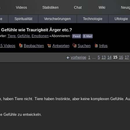
s
Videos
Statistiken
Chat
Wiki
Neuig
le
Spiritualität
Verschwörungen
Technologie
Ufologie
 Gefühle wie Traurigkeit Ärger etc.?
rter:
Tiere
,
Gefühle
,
Emotionen
▪ Abonnieren:
Feed
E-Mail
15 Videos
Beobachten
Antworten
Suchen
Infos
vorherige
1
...
5
13
14
15
16
17
n, haben Tiere nicht. Tiere haben Instinkte, aber keine komplexen Gefühle. A
xe Gefühle zu entwickeln.