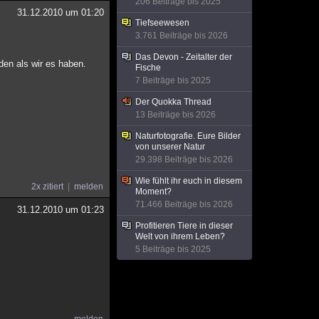
206 Beiträge bis 2025
31.12.2010 um 01:20
Tiefseewesen
3.761 Beiträge bis 2026
Das Devon - Zeitalter der
den als wir es haben.
Fische
7 Beiträge bis 2025
Der Quokka Thread
13 Beiträge bis 2026
Naturfotografie. Eure Bilder
von unserer Natur
29.398 Beiträge bis 2026
Wie fühlt ihr euch in diesem
2x zitiert
melden
Moment?
71.466 Beiträge bis 2026
31.12.2010 um 01:23
Profitieren Tiere in dieser
Welt von ihrem Leben?
5 Beiträge bis 2025