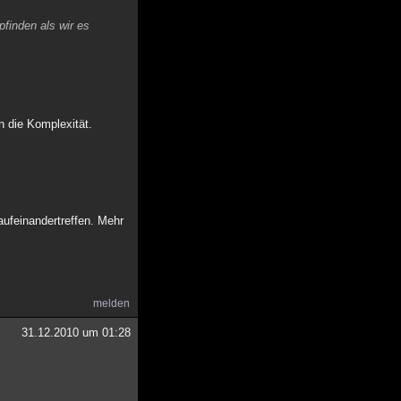
finden als wir es
n die Komplexität.
aufeinandertreffen. Mehr
melden
31.12.2010 um 01:28