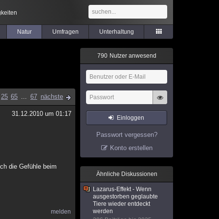
keiten
Natur
Umfragen
Unterhaltung
7
9
0
Nutzer anwesend
25
65
...
67
nächste
31.12.2010 um 01:17
Einloggen
Passwort vergessen?
Konto erstellen
uch die Gefühle beim
Ähnliche Diskussionen
Lazarus-Effekt - Wenn
ausgestorben geglaubte
Tiere wieder entdeckt
werden
melden