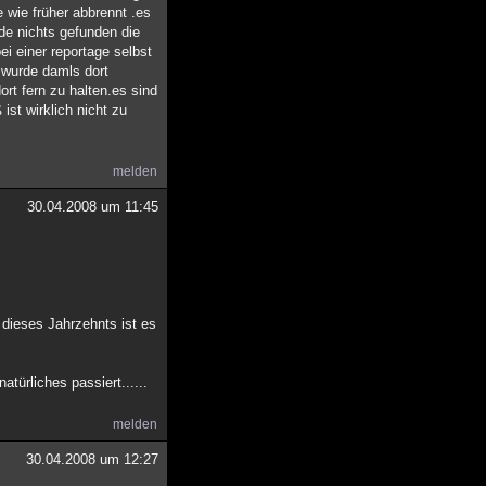
 wie früher abbrennt .es
de nichts gefunden die
ei einer reportage selbst
 wurde damls dort
ort fern zu halten.es sind
st wirklich nicht zu
melden
30.04.2008 um 11:45
 dieses Jahrzehnts ist es
türliches passiert......
melden
30.04.2008 um 12:27