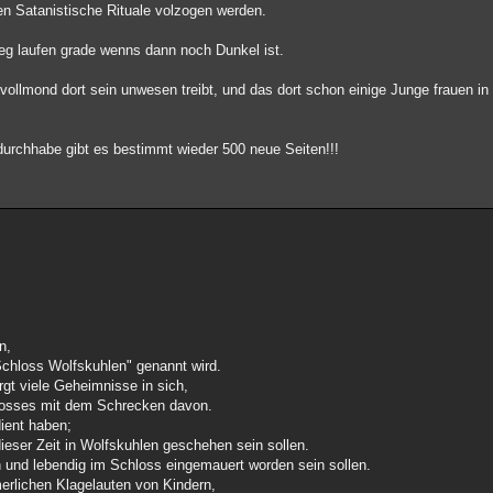
en Satanistische Rituale volzogen werden.
eg laufen grade wenns dann noch Dunkel ist.
 vollmond dort sein unwesen treibt, und das dort schon einige Junge frauen in
durchhabe gibt es bestimmt wieder 500 neue Seiten!!!
n,
chloss Wolfskuhlen" genannt wird.
rgt viele Geheimnisse in sich,
osses mit dem Schrecken davon.
dient haben;
ieser Zeit in Wolfskuhlen geschehen sein sollen.
n und lebendig im Schloss eingemauert worden sein sollen.
erlichen Klagelauten von Kindern,