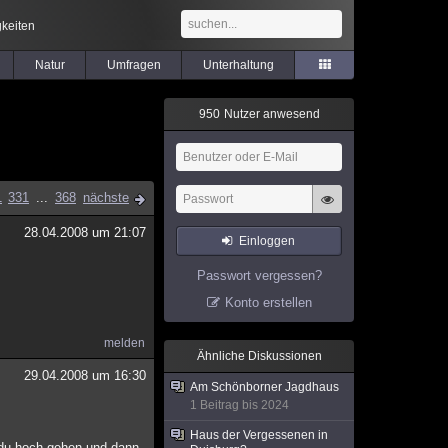
keiten
Natur
Umfragen
Unterhaltung
9
5
0
Nutzer anwesend
1
331
...
368
nächste
28.04.2008 um 21:07
Einloggen
Passwort vergessen?
Konto erstellen
melden
Ähnliche Diskussionen
29.04.2008 um 16:30
Am Schönborner Jagdhaus
1 Beitrag bis 2024
Haus der Vergessenen in
t du hoch gehen und dann