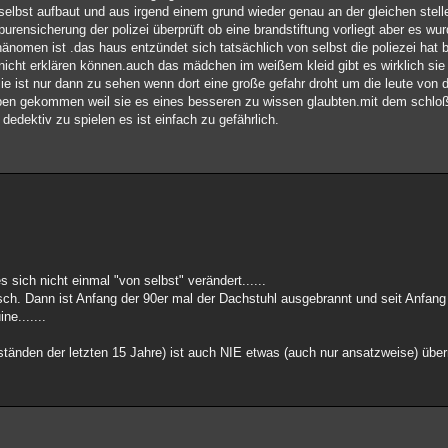
elbst aufbaut und aus irgend einem grund wieder genau an der gleichen stelle
ensicherung der polizei überprüft ob eine brandstiftung vorliegt aber es wur
änomen ist .das haus entzündet sich tatsächlich von selbst die poliezei hat b
nicht erklären können.auch das mädchen im weißem kleid gibt es wirklich sie
ie ist nur dann zu sehen wenn dort eine große gefahr droht um die leute von d
eben gekommen weil sie es eines besseren zu wissen glaubten.mit dem schloß i
dedektiv zu spielen es ist einfach zu gefährlich.
 sich nicht einmal "von selbst" verändert......
isch. Dann ist Anfang der 90er mal der Dachstuhl ausgebrannt und seit Anfang
e.......
änden der letzten 15 Jahre) ist auch NIE etwas (auch nur ansatzweise) überna