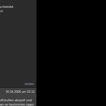
schwindet.
st.
melden
30.04.2008 um 03:10
olfskuhlen abspielt sind
haben.an bestimmten tagen