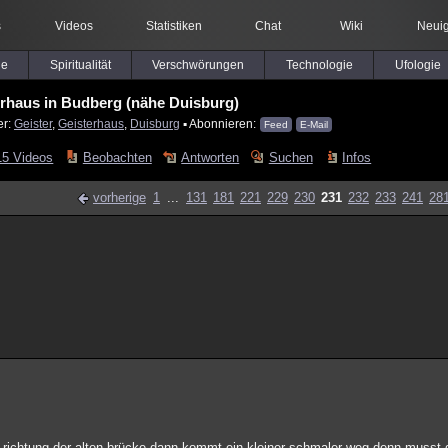
s
Videos
Statistiken
Chat
Wiki
Neuig
le
Spiritualität
Verschwörungen
Technologie
Ufologie
rhaus in Budberg (nähe Duisburg)
er:
Geister
,
Geisterhaus
,
Duisburg
▪ Abonnieren:
Feed
E-Mail
15 Videos
Beobachten
Antworten
Suchen
Infos
vorherige
1
...
131
181
221
229
230
231
232
233
241
28
st richtung der alten brücke dann kommt ein kleiner schmaler weg denn muss