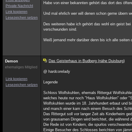
Profil anzeigen
Habe von einer bekannten gehört das dort des öfter
Private Nachricht
Link kopieren
Und mal ehrlich wer will denen schon gerne übern w
Lesezeichen setzen
Des weiteren habe ich gehört das wohl ein geist bei
verschwunden sind.
Weiß jemand mehr darüber denn bis ich alle seiten 
Das Geisterhaus in Budberg (nähe Duisburg)
Demon
ehemaliges Mitglied
@ hardcorelady
Link kopieren
Legende
Lesezeichen setzen
Schloss Wolfskuhlen, ehemals Rittergut Wolfskuhle
welches heute nur noch "Haus Wolfskuhlen" oder "S
Wolfskuhlen wurde im 18. Jahrhundert erbaut und bi
und manch einer kam nach einem Besuch des Schl
Das Rittergut soll vor langer Zeit als Kinderheim ge
von grausamen Dingen wird berichtet, die während d
Die Rede ist von Kindern, die spurlos verschwande
Einige Besucher des Schlosses berichten von jämm