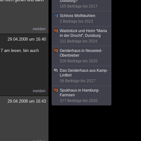
Duisburg?
105 Beiträge bis 2017
Schloss Wolfskuhlen
2 Beiträge bis 2023
melden
Waldstück und Heim "Maria
in der Drucht", Duisburg
29.04.2008 um 16:40
211 Beiträge bis 2024
 7 am lesen, bin auch
Geisterhaus in Neuwied-
Oberbieber
528 Beiträge bis 2020
Das Geisterhaus aus Kamp-
Lintfort
59 Beiträge bis 2017
Spukhaus in Hamburg-
melden
Farmsen
377 Beiträge bis 2020
29.04.2008 um 16:43