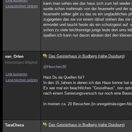
Link kopieren
kann man sehen wie das haus sich zum teil wieder s
Lesezeichen setzen
wurde schon mehrmals von der feuerwehr und der spur
feuerwehr selber gibt zu das es ein unglaubliches ph
zugegeben das sie vor einem rätsel stehen das sie 
ermordet und taucht heute als ein schutzgeist auf .s
schon zu viele leichtsinnige junge leute dort ums l
spaßen.ich kann nur davon abraten dort den kleinen 
Das Geisterhaus in Budberg (nähe Duisburg)
van_Orten
ehemaliges Mitglied
@Hexchen30
Link kopieren
Hast Du da Quellen für?
Lesezeichen setzen
In den 15 Jahren in denen ich das Haus kenne hat es
Es war mal ein beachtliches "Gruselhaus", rein opt
nach einem Sanierungsversuch nur noch eine Bauruin
In meinen ca. 20 Besuchen (in unregelmässigen Abst
Das Geisterhaus in Budberg (nähe Duisburg)
TaraCheza