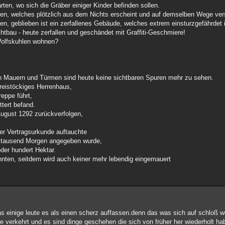
ten, wo sich die Gräber einiger Kinder befinden sollen.
en, welches plötzlich aus dem Nichts erscheint und auf demselben Wege ver
n, geblieben ist ein zerfallenes Gebäude, welches extrem einsturzgefährdet i
chtbau - heute zerfallen und geschändet mit Graffiti-Geschmiere!
Wolfskuhlen wohnen?
en Mauern und Türmen sind heute keine sichtbaren Spuren mehr zu sehen.
dreistöckiges Herrenhaus,
eppe führt,
tert befand.
August 1292 zurückverfolgen,
ner Vertragsurkunde auftauchte
d tausend Morgen angegeben wurde,
der hundert Hektar.
nten, seitdem wird auch keiner mehr lebendig eingemauert
das einige leute es als einen scherz auffassen.denn das was sich auf schloß w
hre verkehrt und es sind dinge geschehen die sich von früher her wiederholt 