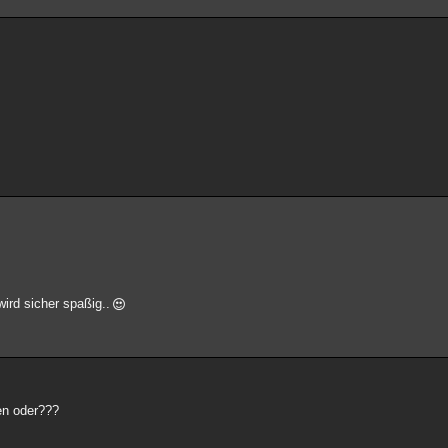
rd sicher spaßig..
en oder???