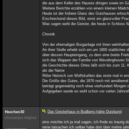
die aus dem Keller des Hauses dringen sowie im Gar
Weitere Berichte erzählen von einem kleinen Mädch
Heute ist der frühere Glanz des Gutshauses erlosche
Erschreckend dieses Bild, einst ein glanzvoller Pra
Was sagen wohl die Geister, die heute in Schloss 
Chronik
Von der ehemaligen Burganlage mit ihren wehrhaft
An ihrer Stelle erhebt sich ein um 1800 stattliches 
über dessen Haupteingang, zu dem eine breite Freitr
sich das Wappen der Familie von Wevelinghoven Sit
die Geschichte dieses Ortes läßt sich bis zum 11. 
als der Name
Ritter Heinrich von Wolfskuhlen das erste mal in ei
Die Größe des Gutes, die 1876 noch mit annähern
beträgt gegenwärtig noch etwa vierhundert Morgen o
Aufgegeben wurde es wohl schon vor vielen Jahrzeh
Das Geisterhaus in Budberg (nähe Duisburg)
Hexchen30
ehemaliges Mitglied
eins möchte ich ja mal sagen, ich finde es traurig 
reine tatsachen ich selber habe dort über mehre ja