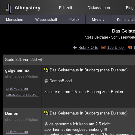
Allmystery
Echtzeit
Diskussionen
Blog
Menschen
Wissenschaft
Politik
Mystery
Kriminalfäl
Das Geiste
7.341 Beiträge
▪ Schlüsselwört
Rubrik Orte
135 Bilder
Seite 231 von 368
Das Geisterhaus in Budberg (nähe Duisburg)
galgenemma
ehemaliges Mitglied
@ DemonBlood
Link kopieren
zeigste mir am 2.5. den Eingang zum Bunker
Lesezeichen setzen
Das Geisterhaus in Budberg (nähe Duisburg)
Demon
ehemaliges Mitglied
@ galgenemma ich kann am 2.5 nicht
aber hier ist die wegbeschreibung !!!
Link kopieren
du gehst hinterm haus da vo der 2.keller eingang i