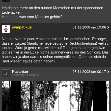
Besucht
Teilgenommen
Alle
Neue
Geschlossen
Ich dachte mehr an den runden Menschen mit der spannenden
Lederjacke.
Lesenswert
Schlüsselwörter
Haste mal was vom Messias gehört?
sympatikus
01.11.2008 um 19:06
Ne, hab vor ein paar Monaten mal mit ihm geschrieben. Er sagte,
dass er zurzeit (dämliche neue deutsche Rechtschreibung) viel zu
tun hat. Würd ja gerne mal wieder auf Tour gehen aber irgendwie
gibt es hier in der Ecke nichts spannenderes als das Schloss. Das
haben wir ja aber damals schon entmystifiziert. Oder soll sich da
"mal wieder" etwas getan haben?
Kazanian
05.11.2008 um 00:17
ehemaliges Mitglied