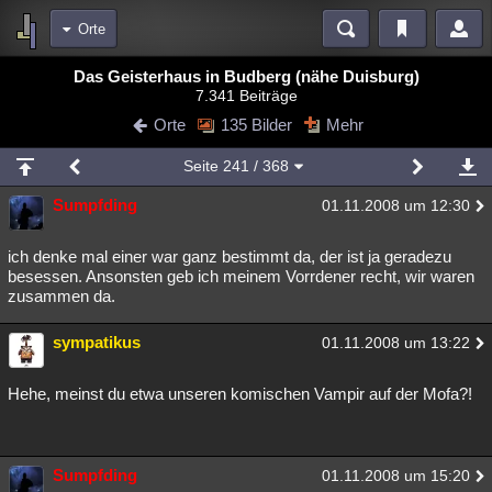
Orte
Bereiche
Das Geisterhaus in Budberg (nähe Duisburg)
7.341 Beiträge
Echtzeit
Diskussionen
Blogs
Videos
Statistiken
Orte
135 Bilder
Mehr
Chat
Wiki
Neuigkeiten
Seite
241
/ 368
meine Rubriken
Sumpfding
01.11.2008 um 12:30
Menschen
Wissenschaft
Politik
Mystery
Kriminalfälle
Spiritualität
Verschwörungen
Technologie
Ufologie
ich denke mal einer war ganz bestimmt da, der ist ja geradezu
besessen. Ansonsten geb ich meinem Vorrdener recht, wir waren
zusammen da.
Natur
Umfragen
Unterhaltung
weitere Rubriken
sympatikus
01.11.2008 um 13:22
Philosophie
Träume
Orte
Esoterik
Literatur
Hehe, meinst du etwa unseren komischen Vampir auf der Mofa?!
Astronomie
Helpdesk
Gruppen
Gaming
Filme
Musik
Clash
Verbesserungen
Allmystery
English
Sumpfding
01.11.2008 um 15:20
Übersichten