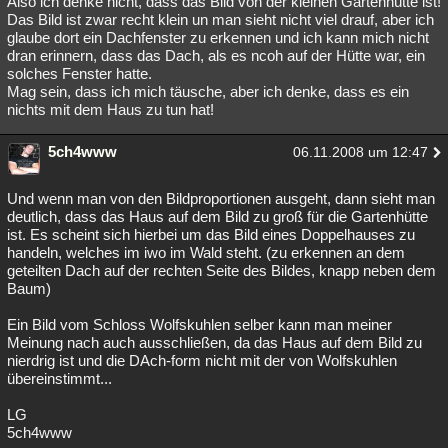
Also ich denke nicht, dass das Bild von der kleinen Gartenhütte ist!
Das Bild ist zwar recht klein un man sieht nicht viel drauf, aber ich
glaube dort ein Dachfenster zu erkennen und ich kann mich nicht
dran erinnern, dass das Dach, als es ncoh auf der Hütte war, ein
solches Fenster hatte.
Mag sein, dass ich mich täusche, aber ich denke, dass es ein
nichts mit dem Haus zu tun hat!
5ch4www
06.11.2008 um 12:47
Und wenn man von den Bildproportionen ausgeht, dann sieht man
deutlich, dass das Haus auf dem Bild zu groß für die Gartenhütte
ist. Es scheint sich hierbei um das Bild eines Doppelhauses zu
handeln, welches im iwo im Wald steht. (zu erkennen an dem
geteilten Dach auf der rechten Seite des Bildes, knapp neben dem
Baum)
Ein Bild vom Schloss Wolfskuhlen selber kann man meiner
Meinung nach auch ausschließen, da das Haus auf dem Bild zu
nierdrig ist und die DAch-form nicht mit der von Wolfskuhlen
übereinstimmt...
LG
5ch4www