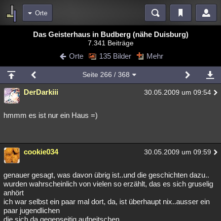
Orte
Bereiche
Das Geisterhaus in Budberg (nähe Duisburg)
7.341 Beiträge
Echtzeit
Diskussionen
Blogs
Videos
Statistiken
Orte
135 Bilder
Mehr
Chat
Wiki
Neuigkeiten
Seite
266
/ 368
meine Rubriken
DerDarkiii
30.05.2009 um 09:54
Menschen
Wissenschaft
Politik
Mystery
Kriminalfälle
Spiritualität
Verschwörungen
Technologie
Ufologie
hmmm es ist nur ein Haus =)
Natur
Umfragen
Unterhaltung
weitere Rubriken
cookie034
30.05.2009 um 09:59
Philosophie
Träume
Orte
Esoterik
Literatur
genauer gesagt, was davon übrig ist..und die geschichten dazu..
Astronomie
Helpdesk
Gruppen
Gaming
Filme
wurden wahrscheinlich von vielen so erzählt, das es sich gruselig
anhört
ich war selbst ein paar mal dort, da, ist überhaupt nix..ausser ein
Musik
Clash
Verbesserungen
Allmystery
English
paar jugendlichen
Übersichten
die sich da gegenseitig aufpeitschen..