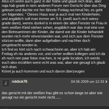
Also ich wohn auch ganz in der Nähe und glaub nich dran, aber
naja hab grade in nem anderen Forum nen Gerücht über das Ding
gelesen und dachte mir hm fährste Freitag nochmal hin, es geht
um folgendes: " Dieses Haus war ja auch mal nen Kinderheim,
und angäblich soll man immer am 5.6. (weiß auch nich wieso
grade dann), wenns dunkel is in einem der alten Fenster ne Frau in
nem weißen Kleid stehen sehen, angäblich war das mal eine von
den Betreuerinnen der Kinder, die damit wie die Kinder behandelt
wurden nich mehr einverstanden war, und sich aus dem Fenster
stürzen wollte, dann aber aufgehalten und nachher doch
umgebracht worden is.
Ich find es hört sich nach schwachsinn an, aber ich hab am
Freitag eh nix anderes vor, und vorher wollten kollegen und ich da
eh noch nen paar fotos machen, is ne geile location, ich werds
euch also erzählen wenn echt was war, aber wie gesagt ich glaub
nich dran.
Könnt ja auch kommen und euch davon überzeugen
riddick76
04.06.2009 um 12:33
das gerücht mit der weißen frau gibt es schon lange ist aber wie
gesagt nur ein gerücht mehr nicht......