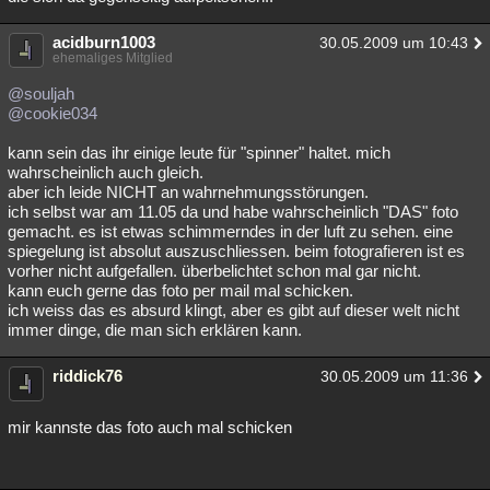
Besucht
Teilgenommen
Alle
Neue
Geschlossen
acidburn1003
30.05.2009 um 10:43
ehemaliges Mitglied
Lesenswert
Schlüsselwörter
@souljah
@cookie034
kann sein das ihr einige leute für "spinner" haltet. mich
wahrscheinlich auch gleich.
aber ich leide NICHT an wahrnehmungsstörungen.
ich selbst war am 11.05 da und habe wahrscheinlich "DAS" foto
gemacht. es ist etwas schimmerndes in der luft zu sehen. eine
spiegelung ist absolut auszuschliessen. beim fotografieren ist es
vorher nicht aufgefallen. überbelichtet schon mal gar nicht.
kann euch gerne das foto per mail mal schicken.
ich weiss das es absurd klingt, aber es gibt auf dieser welt nicht
immer dinge, die man sich erklären kann.
riddick76
30.05.2009 um 11:36
mir kannste das foto auch mal schicken