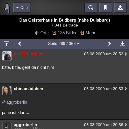
Orte
Bereiche
Das Geisterhaus in Budberg (nähe Duisburg)
7.341 Beiträge
Echtzeit
Diskussionen
Blogs
Videos
Statistiken
Orte
135 Bilder
Mehr
Chat
Wiki
Neuigkeiten
2
Seite
289
/ 368
meine Rubriken
derDULoriginal
05.08.2009 um 20:52
Menschen
Wissenschaft
Politik
Mystery
Kriminalfälle
Spiritualität
Verschwörungen
Technologie
Ufologie
bitte, bitte, geht da nicht hin!
Natur
Umfragen
Unterhaltung
weitere Rubriken
chinamädchen
05.08.2009 um 20:53
Philosophie
Träume
Orte
Esoterik
Literatur
@aggroberlin
Astronomie
Helpdesk
Gruppen
Gaming
Filme
ja ne ist klar ...
Musik
Clash
Verbesserungen
Allmystery
English
aggroberlin
05.08.2009 um 20:56
Übersichten
ehemaliges Mitglied