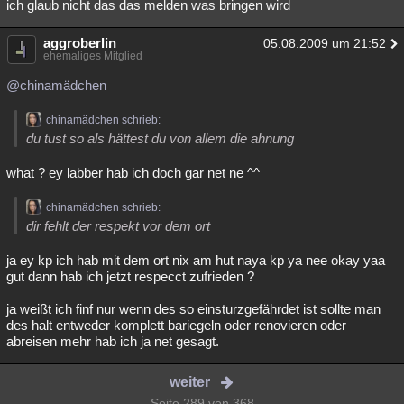
ich glaub nicht das das melden was bringen wird
aggroberlin
05.08.2009 um 21:52
ehemaliges Mitglied
@chinamädchen
chinamädchen schrieb:
du tust so als hättest du von allem die ahnung
what ? ey labber hab ich doch gar net ne ^^
chinamädchen schrieb:
dir fehlt der respekt vor dem ort
ja ey kp ich hab mit dem ort nix am hut naya kp ya nee okay yaa
gut dann hab ich jetzt respecct zufrieden ?
ja weißt ich finf nur wenn des so einsturzgefährdet ist sollte man
des halt entweder komplett bariegeln oder renovieren oder
abreisen mehr hab ich ja net gesagt.
weiter
Seite 289 von 368