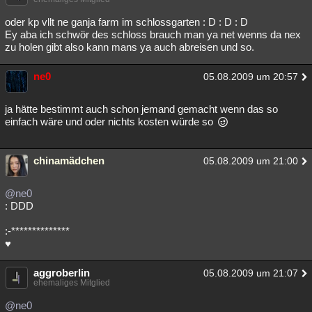
Besucht
Teilgenommen
Alle
Neue
Geschlossen
oder kp vllt ne ganja farm im schlossgarten : D : D : D
Ey aba ich schwör des schloss brauch man ya net wenns da nex
Lesenswert
Schlüsselwörter
zu holen gibt also kann mans ya auch abreisen und so.
ne0
05.08.2009 um 20:57
ja hätte bestimmt auch schon jemand gemacht wenn das so
einfach wäre und oder nichts kosten würde so
chinamädchen
05.08.2009 um 21:00
@ne0
: DDD
:-**************
♥
aggroberlin
05.08.2009 um 21:07
ehemaliges Mitglied
@ne0