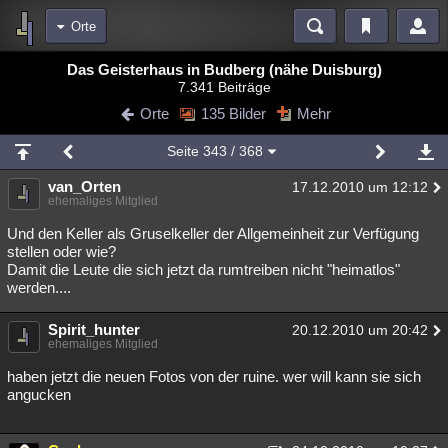
Orte
Bereiche
Das Geisterhaus in Budberg (nähe Duisburg)
7.341 Beiträge
Echtzeit
Diskussionen
Blogs
Videos
Statistiken
Orte
135 Bilder
Mehr
Chat
Wiki
Neuigkeiten
Seite
343
/ 368
meine Rubriken
van_Orten
17.12.2010 um 12:12
Menschen
Wissenschaft
Politik
Mystery
Kriminalfälle
ehemaliges Mitglied
Spiritualität
Verschwörungen
Technologie
Ufologie
Und den Keller als Gruselkeller der Allgemeinheit zur Verfügung
stellen oder wie?
Damit die Leute die sich jetzt da rumtreiben nicht "heimatlos"
Natur
Umfragen
Unterhaltung
werden....
weitere Rubriken
Spirit_hunter
Philosophie
Träume
Orte
Esoterik
20.12.2010 um 20:42
Literatur
ehemaliges Mitglied
Astronomie
Helpdesk
Gruppen
Gaming
Filme
haben jetzt die neuen Fotos von der ruine. wer will kann sie sich
angucken
Musik
Clash
Verbesserungen
Allmystery
English
Übersichten