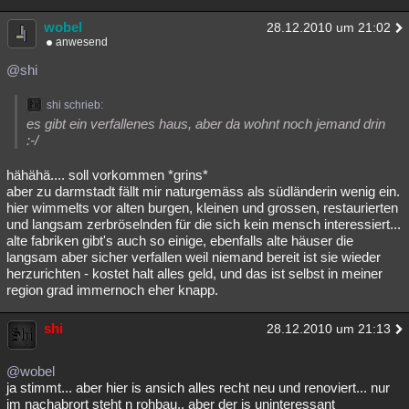
wobel
28.12.2010 um 21:02
anwesend
@shi
shi schrieb:
es gibt ein verfallenes haus, aber da wohnt noch jemand drin
:-/
hähähä.... soll vorkommen *grins*
aber zu darmstadt fällt mir naturgemäss als südländerin wenig ein.
hier wimmelts vor alten burgen, kleinen und grossen, restaurierten
und langsam zerbröselnden für die sich kein mensch interessiert...
alte fabriken gibt's auch so einige, ebenfalls alte häuser die
langsam aber sicher verfallen weil niemand bereit ist sie wieder
herzurichten - kostet halt alles geld, und das ist selbst in meiner
region grad immernoch eher knapp.
shi
28.12.2010 um 21:13
@wobel
ja stimmt... aber hier is ansich alles recht neu und renoviert... nur
im nachabrort steht n rohbau.. aber der is uninteressant