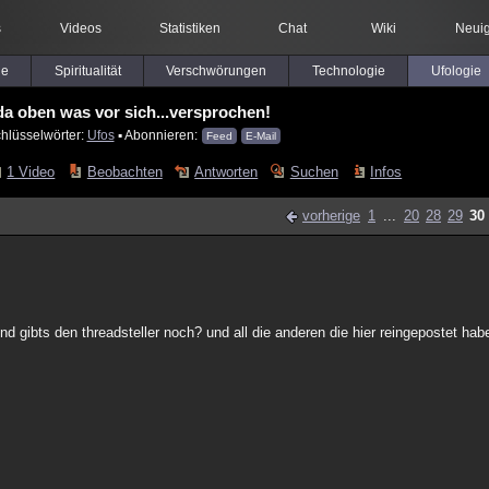
s
Videos
Statistiken
Chat
Wiki
Neuig
le
Spiritualität
Verschwörungen
Technologie
Ufologie
da oben was vor sich...versprochen!
hlüsselwörter:
Ufos
▪ Abonnieren:
Feed
E-Mail
1 Video
Beobachten
Antworten
Suchen
Infos
vorherige
1
...
20
28
29
30
 gibts den threadsteller noch? und all die anderen die hier reingepostet hab