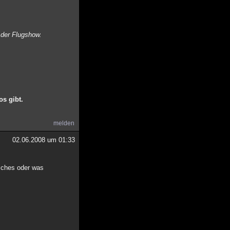
 der Flugshow.
os gibt.
melden
02.06.2008 um 01:33
sches oder was