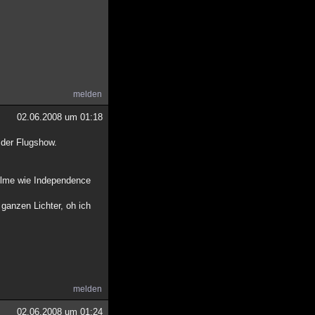
melden
02.06.2008 um 01:18
 der Flugshow.
Filme wie Independence
ganzen Lichter, oh ich
melden
02.06.2008 um 01:24