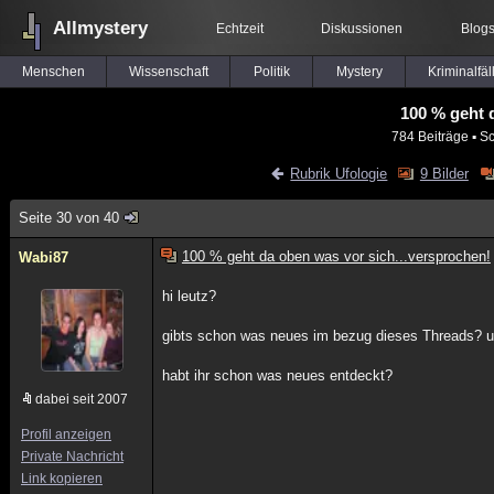
Allmystery
Echtzeit
Diskussionen
Blog
Menschen
Wissenschaft
Politik
Mystery
Kriminalfäl
100 % geht 
784 Beiträge
▪ Sc
Rubrik Ufologie
9 Bilder
Seite 30 von 40
100 % geht da oben was vor sich...versprochen!
Wabi87
hi leutz?
gibts schon was neues im bezug dieses Threads? und
habt ihr schon was neues entdeckt?
dabei seit 2007
Profil anzeigen
Private Nachricht
Link kopieren