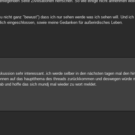
rliegenden Seite Zivilisationen herrschen. So wie einige nicht annehmen wol
zu nicht ganz "bewust") dass ich nur sehen werde was ich sehen will. Und ich 
lich eingeschlossen, sowie meine Gedanken für außerirdisches Leben.
iskussion sehr interessant..ich werde selber in den nächsten tagen mal den 
 können auf das hauptthema des threads zurückkommen und deswegen würde mi
gab und hoffe das sich mundj mal wieder zu wort meldet.