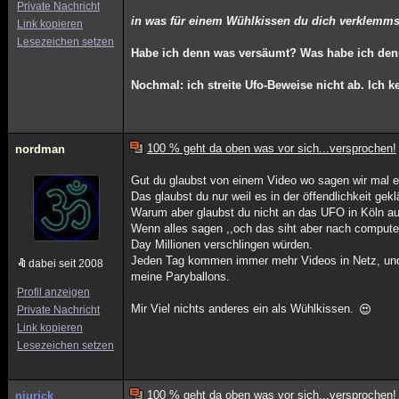
Private Nachricht
in was für einem Wühlkissen du dich verklemms
Link kopieren
Lesezeichen setzen
Habe ich denn was versäumt? Was habe ich de
Nochmal: ich streite Ufo-Beweise
nicht ab. Ich k
100 % geht da oben was vor sich...versprochen!
nordman
Gut du glaubst von einem Video wo sagen wir mal ein
Das glaubst du nur weil es in der öffendlichkeit gekl
Warum aber glaubst du nicht an das UFO in Köln au
Wenn alles sagen ,,och das siht aber nach compute
Day Millionen verschlingen würden.
Jeden Tag kommen immer mehr Videos in Netz, und w
dabei seit 2008
meine Paryballons.
Profil anzeigen
Mir Viel nichts anderes ein als Wühlkissen.
Private Nachricht
Link kopieren
Lesezeichen setzen
100 % geht da oben was vor sich...versprochen!
niurick