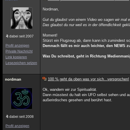
Nordman,
Gut du glaubst von einem Video wo sagen wir mal ein
Das glaubst du nur weil es in der öffendlichkeit gekl
Moment!
dabei seit 2007
Stürzt ein Flugzeug ab, dann kann ich zumindest 
Profil anzeigen
Demnach fällt es mir auch leichter, den NEWS zu
Private Nachricht
Was Du schreibst, geht in Richtung Medienmanip
Link kopieren
Lesezeichen setzen
100 % geht da oben was vor sich...versprochen!
nordman
Ok, wandern wir zur Spiritualität.
Dann müsstest du halt ein UFO selbst sehen und a
außerirdisches gesehen und berührt hast.
dabei seit 2008
Profil anzeigen