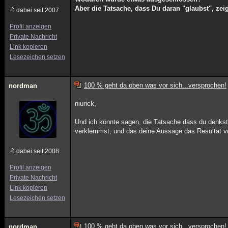
Aber die Tatsache, dass Du daran "glaubst", z
dabei seit 2007
Profil anzeigen
Private Nachricht
Link kopieren
Lesezeichen setzen
100 % geht da oben was vor sich...versprochen!
nordman
niurick,
Und ich könnte sagen, die Tatsache dass du denkst
verklemmst, und das deine Aussage das Resultat 
dabei seit 2008
Profil anzeigen
Private Nachricht
Link kopieren
Lesezeichen setzen
100 % geht da oben was vor sich...versprochen!
nordman