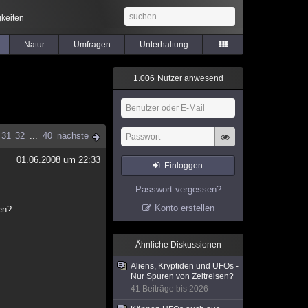
keiten
Natur
Umfragen
Unterhaltung
1
.
0
0
6
Nutzer anwesend
31
32
...
40
nächste
01.06.2008 um 22:33
Einloggen
Passwort vergessen?
Konto erstellen
en?
Ähnliche Diskussionen
Aliens, Kryptiden und UFOs -
Nur Spuren von Zeitreisen?
41 Beiträge bis 2026