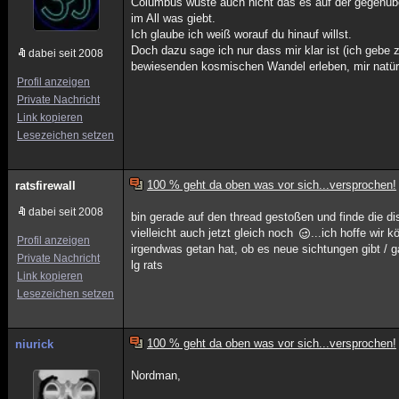
Columbus wuste auch nicht das es auf der gegenübe
im All was giebt.
Ich glaube ich weiß worauf du hinauf willst.
Doch dazu sage ich nur dass mir klar ist (ich gebe 
dabei seit 2008
bewiesenden kosmischen Wandel erleben, mir natür
Profil anzeigen
Private Nachricht
Link kopieren
Lesezeichen setzen
100 % geht da oben was vor sich...versprochen!
ratsfirewall
dabei seit 2008
bin gerade auf den thread gestoßen und finde die d
vielleicht auch jetzt gleich noch
...ich hoffe wir
Profil anzeigen
irgendwas getan hat, ob es neue sichtungen gibt / 
Private Nachricht
lg rats
Link kopieren
Lesezeichen setzen
100 % geht da oben was vor sich...versprochen!
niurick
Nordman,