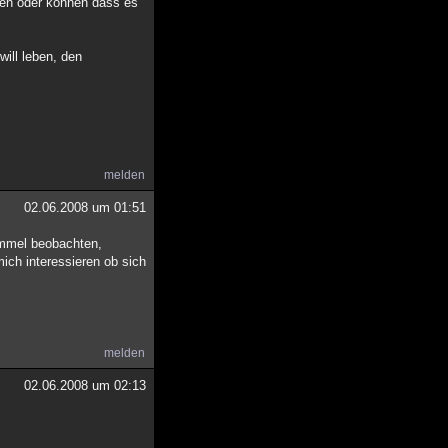
len oder können dass es
will leben, den
melden
02.06.2008 um 01:51
himmel beobachten,
ch interessieren ob sich
melden
02.06.2008 um 02:13