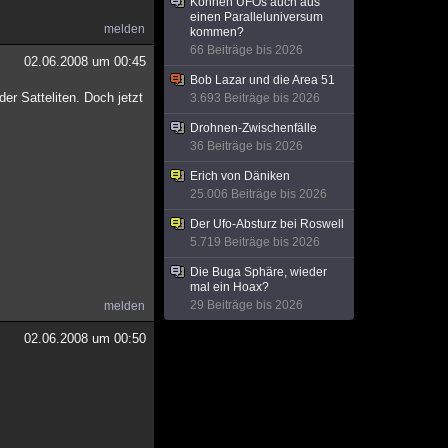
Können UFOs auch aus
einen Paralleluniversum
melden
kommen?
66 Beiträge bis 2026
02.06.2008 um 00:45
Bob Lazar und die Area 51
r Satteliten. Doch jetzt
3.693 Beiträge bis 2026
Drohnen-Zwischenfälle
36 Beiträge bis 2026
Erich von Däniken
25.006 Beiträge bis 2026
Der Ufo-Absturz bei Roswell
5.719 Beiträge bis 2026
Die Buga Sphäre, wieder
mal ein Hoax?
29 Beiträge bis 2026
melden
02.06.2008 um 00:50