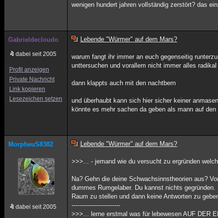
wenigen hundert jahren vollständig zerstört? das ei
Lebende "Würmer" auf dem Mars?
Gabrieldecloudo
dabei seit 2005
warum fangt ihr immer an euch gegenseitig runte
unttersuchen und vorallem nicht immer alles radikal
Profil anzeigen
Private Nachricht
dann klappts auch mit den nachtbern
Link kopieren
Lesezeichen setzen
und überhaubt kann sich hier sicher keiner anmasen
könnte es mehr sachen da geben als mann auf den e
Lebende "Würmer" auf dem Mars?
MorpheuS8382
>>>... - jemand wie du versucht zu ergründen welche 
Na? Gehn die deine Schwachsinnstheorien aus? Von 
dummes Rumgelaber. Du kannst nichts gegründen. Scho
Raum zu stellen und dann keine Antworten zu geben
-------------------------
dabei seit 2005
>>>... lerne erstmal was für lebewesen AUF DER ER