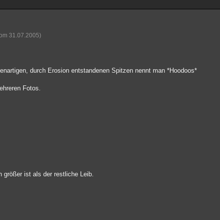
vom 31.07.2005)
igenartigen, durch Erosion entstandenen Spitzen nennt man *Hoodoos*
ehreren Fotos.
rößer ist als der restliche Leib.