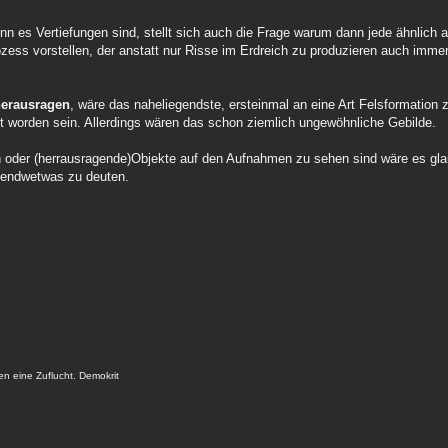
enn es Vertiefungen sind, stellt sich auch die Frage warum dann jede ähnlich
zess vorstellen, der anstatt nur Risse im Erdreich zu produzieren auch immer
herausragen
, wäre das naheliegendste, ersteinmal an eine Art Felsformation 
 worden sein. Allerdings wären das schon ziemlich ungewöhnliche Gebilde.
en oder (herrausragende)Objekte auf den Aufnahmen zu sehen sind wäre es glau
rgendwetwas zu deuten.
hen eine Zuflucht. Demokrit