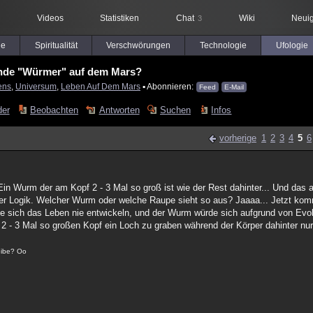
Videos
Statistiken
Chat
Wiki
Neuig
3
le
Spiritualität
Verschwörungen
Technologie
Ufologie
nde "Würmer" auf dem Mars?
ens
,
Universum
,
Leben Auf Dem Mars
▪ Abonnieren:
Feed
E-Mail
der
Beobachten
Antworten
Suchen
Infos
vorherige
1
2
3
4
5
6
in Wurm der am Kopf 2 - 3 Mal so groß ist wie der Rest dahinter... Und da
cher Logik. Welcher Wurm oder welche Raupe sieht so aus? Jaaaa... Jetzt kom
ürde sich das Leben nie entwickeln, und der Wurm würde sich aufgrund von Evo
n 2 - 3 Mal so großen Kopf ein Loch zu graben während der Körper dahinter nur
reibe? Oo