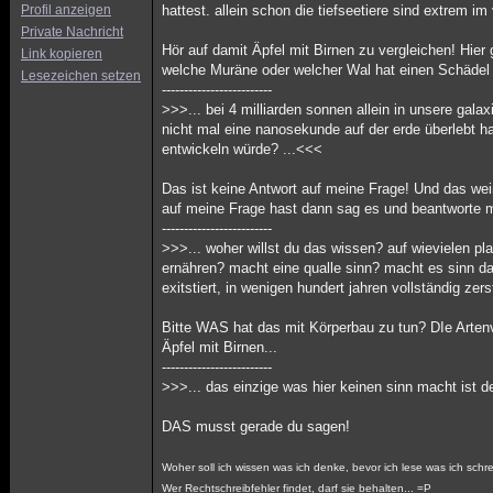
Profil anzeigen
hattest. allein schon die tiefseetiere sind extrem i
Private Nachricht
Hör auf damit Äpfel mit Birnen zu vergleichen! Hier
Link kopieren
welche Muräne oder welcher Wal hat einen Schädel 
Lesezeichen setzen
-------------------------
>>>... bei 4 milliarden sonnen allein in unsere gal
nicht mal eine nanosekunde auf der erde überlebt ha
entwickeln würde? ...<<<
Das ist keine Antwort auf meine Frage! Und das weiß
auf meine Frage hast dann sag es und beantworte me
-------------------------
>>>... woher willst du das wissen? auf wievielen 
ernähren? macht eine qualle sinn? macht es sinn das
exitstiert, in wenigen hundert jahren vollständig zers
Bitte WAS hat das mit Körperbau zu tun? DIe Artenvie
Äpfel mit Birnen...
-------------------------
>>>... das einzige was hier keinen sinn macht ist d
DAS musst gerade du sagen!
Woher soll ich wissen was ich denke, bevor ich lese was ich sch
Wer Rechtschreibfehler findet, darf sie behalten... =P