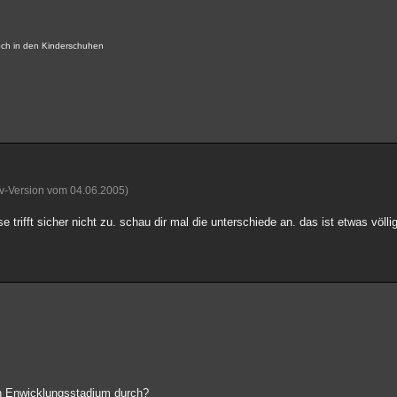
noch in den Kinderschuhen
iv-Version vom 04.06.2005)
e trifft sicher nicht zu. schau dir mal die unterschiede an. das ist etwas völli
ein Enwicklungsstadium durch?