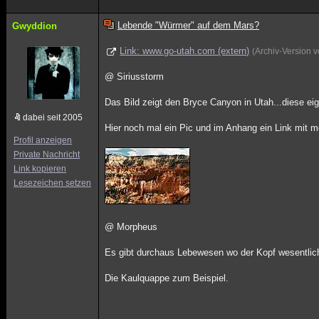
Lebende "Würmer" auf dem Mars?
Gwyddion
Link: www.go-utah.com (extern)
(Archiv-Version 
@ Siriusstorm
Das Bild zeigt den Bryce Canyon in Utah...diese e
dabei seit 2005
Hier noch mal ein Pic und im Anhang ein Link mit m
Profil anzeigen
Private Nachricht
Link kopieren
Lesezeichen setzen
@ Morpheus
Es gibt durchaus Lebewesen wo der Kopf wesentlich g
Die Kaulquappe zum Beispiel.