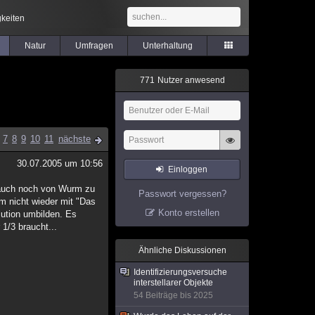
keiten
Natur
Umfragen
Unterhaltung
7
7
1
Nutzer anwesend
7
8
9
10
11
nächste
30.07.2005 um 10:56
Einloggen
s auch noch von Wurm zu
Passwort vergessen?
m nicht wieder mit "Das
Konto erstellen
lution umbilden. Es
 1/3 braucht...
Ähnliche Diskussionen
Identifizierungsversuche
interstellarer Objekte
54 Beiträge bis 2025