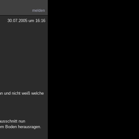
melden
30.07.2005 um 16:16
nn und nicht weiß welche
dausschnitt nun
dem Boden herausragen.