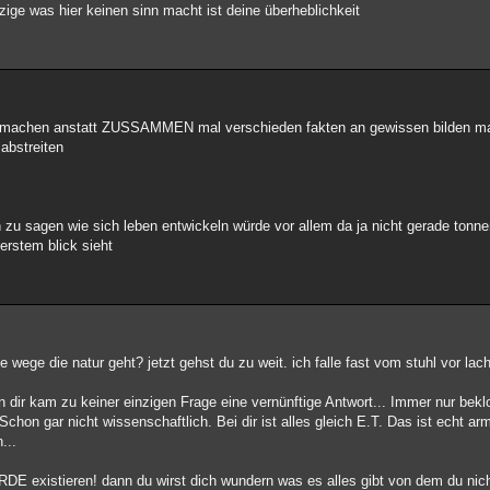
nzige was hier keinen sinn macht ist deine überheblichkeit
rzumachen anstatt ZUSSAMMEN mal verschieden fakten an gewissen bilden ma
 abstreiten
 zu sagen wie sich leben entwickeln würde vor allem da ja nicht gerade tonne
rstem blick sieht
wege die natur geht? jetzt gehst du zu weit. ich falle fast vom stuhl vor lac
dir kam zu keiner einzigen Frage eine vernünftige Antwort... Immer nur bek
n gar nicht wissenschaftlich. Bei dir ist alles gleich E.T. Das ist echt arm
...
DE existieren! dann du wirst dich wundern was es alles gibt von dem du nic