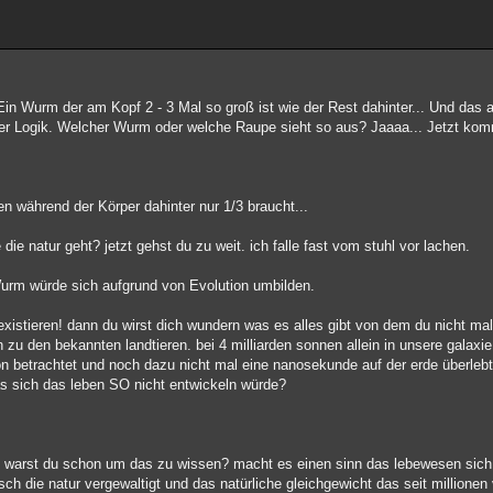
in Wurm der am Kopf 2 - 3 Mal so groß ist wie der Rest dahinter... Und da
cher Logik. Welcher Wurm oder welche Raupe sieht so aus? Jaaaa... Jetzt kom
en während der Körper dahinter nur 1/3 braucht...
e natur geht? jetzt gehst du zu weit. ich falle fast vom stuhl vor lachen.
urm würde sich aufgrund von Evolution umbilden.
istieren! dann du wirst dich wundern was es alles gibt von dem du nicht mal
ch zu den bekannten landtieren. bei 4 milliarden sonnen allein in unsere galaxi
ion betrachtet und noch dazu nicht mal eine nanosekunde auf der erde überleb
das sich das leben SO nicht entwickeln würde?
ten warst du schon um das zu wissen? macht es einen sinn das lebewesen sic
 die natur vergewaltigt und das natürliche gleichgewicht das seit millionen vo