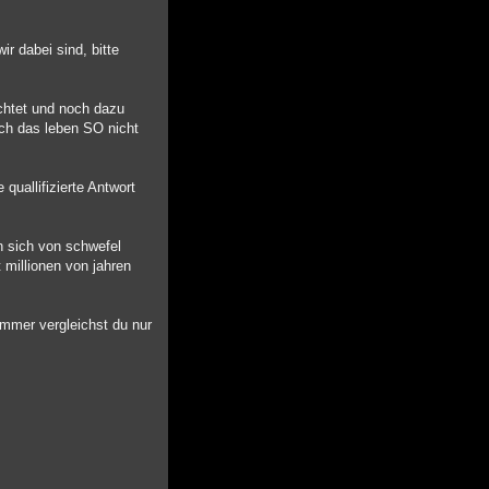
r dabei sind, bitte
achtet und noch dazu
ich das leben SO nicht
quallifizierte Antwort
n sich von schwefel
 millionen von jahren
 immer vergleichst du nur