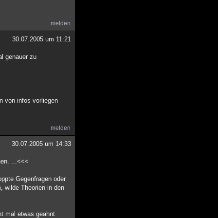
melden
30.07.2005 um 11:21
l genauer zu
n von infos vorliegen
melden
30.07.2005 um 14:33
hen. ...<<<
loppte Gegenfragen oder
, wilde Theorien in den
ht mal etwas geahnt