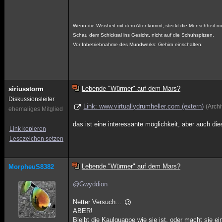
Wenn die Weisheit mit dem Alter kommt, steckt die Menschheit 
Schau dem Schicksal ins Gesicht, nicht auf die Schuhspitzen.
Vor Inbetriebnahme des Mundwerks: Gehirn einschalten.
Lebende "Würmer" auf dem Mars?
siriusstorm
Diskussionsleiter
Link: www.virtuallydrumheller.com (extern)
(Arch
ehemaliges Mitglied
das ist eine interessante möglichkeit, aber auch dies
Link kopieren
Lesezeichen setzen
Lebende "Würmer" auf dem Mars?
MorpheuS8382
@Gwyddion
Netter Versuch...
ABER!
Bleibt die Kaulquappe wie sie ist, oder macht sie 