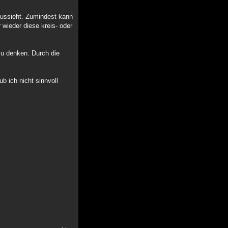
 aussieht. Zumindest kann
 wieder diese kreis- oder
zu denken. Durch die
b ich nicht sinnvoll