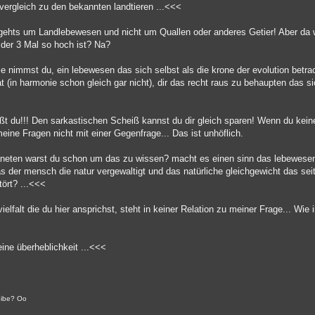
m vergleich zu den bekannten landtieren ...<<<
 gehts um Landlebewesen und nicht um Quallen oder anderes Getier! Aber da wi
der 3 Mal so hoch ist? Na?
axie nimmst du, ein lebewesen das sich selbst als die krone der evolution betr
t (in harmonie schon gleich gar nicht), dir das recht raus zu behaupten das s
t du!!! Den sarkastischen Scheiß kannst du dir gleich sparen! Wenn du keine 
ine Fragen nicht mit einer Gegenfrage... Das ist unhöflich.
planeten warst du schon um das zu wissen? macht es einen sinn das lebewese
 der mensch die natur vergewaltigt und das natürliche gleichgewicht das seit
tört? ...<<<
lfalt die du hier ansprichst, steht in keiner Relation zu meiner Frage... Wie
eine überheblichkeit ...<<<
reibe? Oo