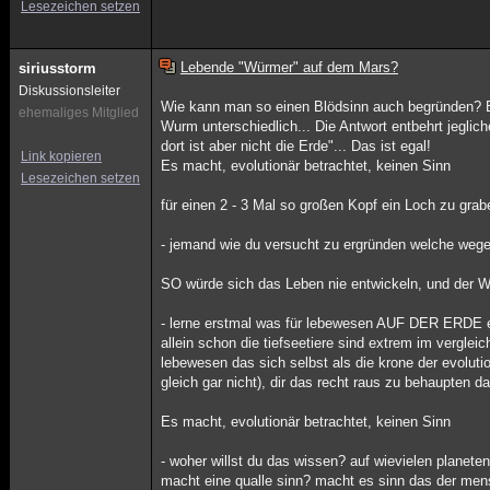
Lesezeichen setzen
Lebende "Würmer" auf dem Mars?
siriusstorm
Diskussionsleiter
Wie kann man so einen Blödsinn auch begründen? E
ehemaliges Mitglied
Wurm unterschiedlich... Die Antwort entbehrt jegli
dort ist aber nicht die Erde"... Das ist egal!
Link kopieren
Es macht, evolutionär betrachtet, keinen Sinn
Lesezeichen setzen
für einen 2 - 3 Mal so großen Kopf ein Loch zu grab
- jemand wie du versucht zu ergründen welche wege di
SO würde sich das Leben nie entwickeln, und der W
- lerne erstmal was für lebewesen AUF DER ERDE ex
allein schon die tiefseetiere sind extrem im verglei
lebewesen das sich selbst als die krone der evolut
gleich gar nicht), dir das recht raus zu behaupten 
Es macht, evolutionär betrachtet, keinen Sinn
- woher willst du das wissen? auf wievielen plane
macht eine qualle sinn? macht es sinn das der mensch