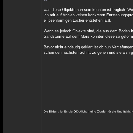
was diese Objekte nun sein könnten ist fraglich. W
ich mir auf Anhieb keinen konkreten Entstehungspro
ellipsenförmigen Löcher entstehen läßt.
Wenn es jedoch Objekte sind, die aus dem Boden
Sandstürme auf dem Mars könnten diese so geformt
Bevor nicht eindeutig geklärt ist ob nun Vertiefung
schon den nächsten Schritt zu gehen und sie als i
Die Bildung ist für die Glücklichen eine Zierde, für die Unglücklic