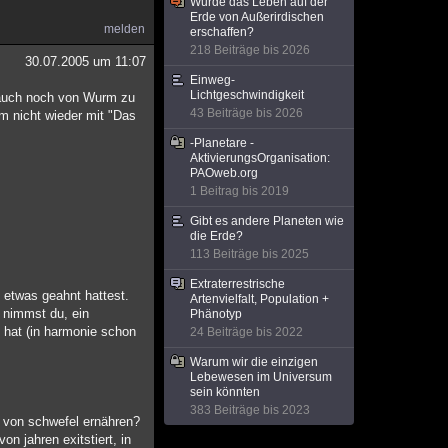
Wurde das Leben auf der
Erde von Außerirdischen
melden
erschaffen?
218 Beiträge bis 2026
30.07.2005 um 11:07
Einweg-
Lichtgeschwindigkeit
s auch noch von Wurm zu
43 Beiträge bis 2026
m nicht wieder mit "Das
-Planetare -
AktivierungsOrganisation:
PAOweb.org
1 Beitrag bis 2019
Gibt es andere Planeten wie
die Erde?
113 Beiträge bis 2025
Extraterrestrische
 etwas geahnt hattest.
Artenvielfalt, Population +
e nimmst du, ein
Phänotyp
t hat (in harmonie schon
24 Beiträge bis 2022
Warum wir die einzigen
Lebewesen im Universum
sein könnten
383 Beiträge bis 2023
h von schwefel ernähren?
n jahren exitstiert, in