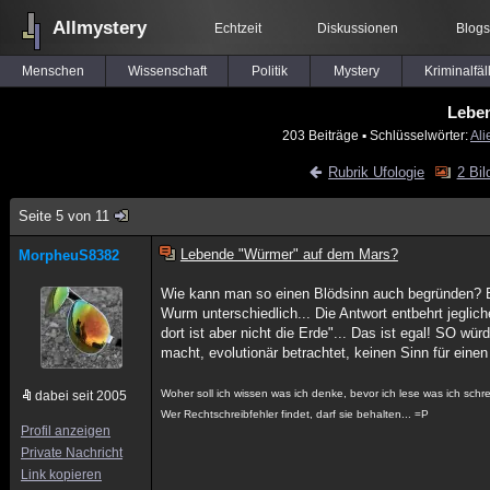
Allmystery
Echtzeit
Diskussionen
Blogs
Menschen
Wissenschaft
Politik
Mystery
Kriminalfäl
Lebe
203 Beiträge
▪ Schlüsselwörter:
Ali
Rubrik Ufologie
2 Bil
Seite 5 von 11
Lebende "Würmer" auf dem Mars?
MorpheuS8382
Wie kann man so einen Blödsinn auch begründen? E
Wurm unterschiedlich... Die Antwort entbehrt jegli
dort ist aber nicht die Erde"... Das ist egal! SO w
macht, evolutionär betrachtet, keinen Sinn für eine
Woher soll ich wissen was ich denke, bevor ich lese was ich sch
dabei seit 2005
Wer Rechtschreibfehler findet, darf sie behalten... =P
Profil anzeigen
Private Nachricht
Link kopieren