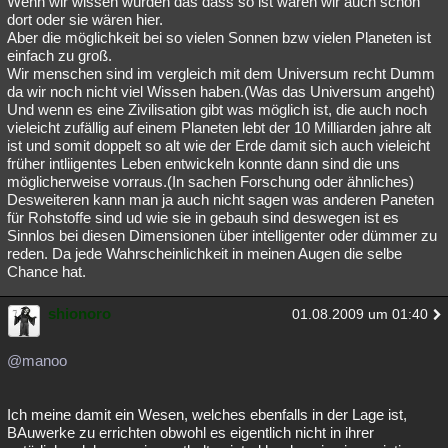
Wenn wir wissen würden das dass so ist wären wir auch schon
dort oder sie wären hier.
Aber die möglichkeit bei so vielen Sonnen bzw vielen Planeten ist
einfach zu groß.
Wir menschen sind im vergleich mit dem Universum recht Dumm
da wir noch nicht viel Wissen haben.(Was das Universum angeht)
Und wenn es eine Zivilisation gibt was möglich ist, die auch noch
vieleicht zufällig auf einem Planeten lebt der 10 Milliarden jahre alt
ist und somit doppelt so alt wie der Erde damit sich auch vieleicht
früher intliigentes Leben entwickeln konnte dann sind die uns
möglicherweise vorraus.(In sachen Forschung oder ähnliches)
Desweiteren kann man ja auch nicht sagen was anderen Paneten
für Rohstoffe sind ud wie sie in gebauh sind deswegen ist es
Sinnlos bei diesen Dimensionen über intelligenter oder dümmer zu
reden. Da jede Wahrscheinlichkeit in meinen Augen die selbe
Chance hat.
shionoro
01.08.2009 um 01:40
@manoo
Ich meine damit ein Wesen, welches ebenfalls in der Lage ist,
BAuwerke zu errichten obwohl es eigentlich nicht in ihrer