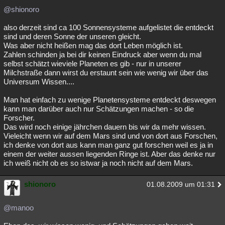
@shionoro
Besucht
Teilgenommen
Alle
Neue
Geschlossen
also derzeit sind ca 100 Sonnensysteme aufgelistet die entdeckt
Lesenswert
Schlüsselwörter
sind und deren Sonne der unseren gleicht.
Was aber nicht heißen mag das dort Leben möglich ist.
Zahlen schinden ja bei dir keinen Eindruck aber wenn du mal
selbst schätzt wieviele Planeten es gib - nur in unserer
Milchstraße dann wirst du erstaunt sein wie wenig wir über das
Universum Wissen....
Man hat einfach zu wenige Planetensysteme entdeckt deswegen
kann man darüber auch nur Schätzungen machen - so die
Forscher.
Das wird noch einige jährchen dauern bis wir da mehr wissen.
Vieleicht wenn wir auf dem Mars sind und von dort aus Forschen,
ich denke von dort aus kann man ganz gut forschen weil es ja in
einem der weiter aussen liegenden Ringe ist. Aber das denke nur
ich weiß nicht ob es so istwar ja noch nicht auf dem Mars.
shionoro
01.08.2009 um 01:31
@manoo