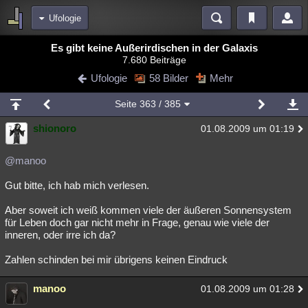
Ufologie
Bereiche
Es gibt keine Außerirdischen in der Galaxis
7.680 Beiträge
Echtzeit
Diskussionen
Blogs
Videos
Statistiken
Ufologie
58 Bilder
Mehr
Chat
Wiki
Neuigkeiten
2
Seite
363
/ 385
meine Rubriken
shionoro
01.08.2009 um 01:19
Menschen
Wissenschaft
Politik
Mystery
Kriminalfälle
Spiritualität
Verschwörungen
Technologie
Ufologie
@manoo
Gut bitte, ich hab mich verlesen.
Natur
Umfragen
Unterhaltung
weitere Rubriken
Aber soweit ich weiß kommen viele der äußeren Sonnensystem
für Leben doch gar nicht mehr in Frage, genau wie viele der
Philosophie
Träume
Orte
Esoterik
Literatur
inneren, oder irre ich da?
Astronomie
Helpdesk
Gruppen
Gaming
Filme
Zahlen schinden bei mir übrigens keinen Eindruck
Musik
Clash
Verbesserungen
Allmystery
English
manoo
01.08.2009 um 01:28
Übersichten