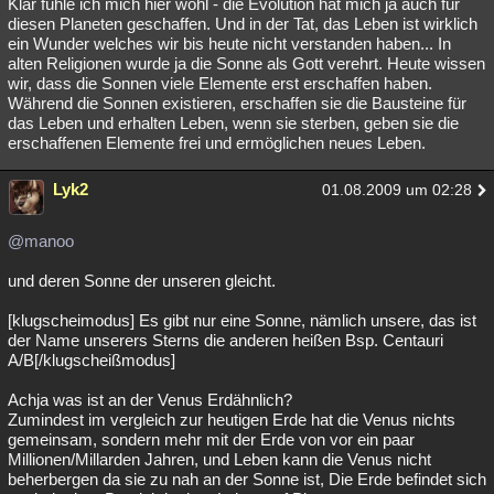
Klar fühle ich mich hier wohl - die Evolution hat mich ja auch für
diesen Planeten geschaffen. Und in der Tat, das Leben ist wirklich
ein Wunder welches wir bis heute nicht verstanden haben... In
alten Religionen wurde ja die Sonne als Gott verehrt. Heute wissen
wir, dass die Sonnen viele Elemente erst erschaffen haben.
Während die Sonnen existieren, erschaffen sie die Bausteine für
das Leben und erhalten Leben, wenn sie sterben, geben sie die
erschaffenen Elemente frei und ermöglichen neues Leben.
Lyk2
01.08.2009 um 02:28
@manoo
und deren Sonne der unseren gleicht.
[klugscheimodus] Es gibt nur eine Sonne, nämlich unsere, das ist
der Name unserers Sterns die anderen heißen Bsp. Centauri
A/B[/klugscheißmodus]
Achja was ist an der Venus Erdähnlich?
Zumindest im vergleich zur heutigen Erde hat die Venus nichts
gemeinsam, sondern mehr mit der Erde von vor ein paar
Millionen/Millarden Jahren, und Leben kann die Venus nicht
beherbergen da sie zu nah an der Sonne ist, Die Erde befindet sich