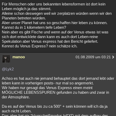
Für Menschen oder uns bekannten lebensformen ist dort kein
Leben möglich ja das stimmt.
Alleine schon deswegen weil wir zerplatzen würden wenn wir den
Planeten betreten würden.
Aber unser Planet hat uns so geschaffen hier leben zu können.
Kannst du in 1 kilometern tiefe Leben?
Nein aber es gibt Fische und wenn auf der Venus etwas ist was
sich dort entwicklete dann kann es auch dort Leben-reine
Spekulation aber Venus express hat den Bericht geliefert.
Kennst du Venus Express? nein schätze ich.
manoo
01.08.2009 um 03:21
@Lyk2
Achso es hat auch nie jemand behauptet das dort jemand lebt oder
leben kann in vorherigen posts- nur mal so angemerkt.
Wir haben nur gesagt das Venus Express einen meint
MÖGLICHE LEBENSSPUREN gefunden zu haben und zwar in
der Atmosphäre.
Da es auf der Venus bis zu ca 500° + sein können will ich da ja
auch nicht Leben.
Das aber hat nix *klugscheißmodus lol*XD mit dem aufbau des