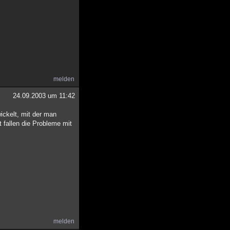
melden
24.09.2003 um 11:42
ickelt, mit der man
 fallen die Probleme mit
melden