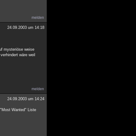
melden
24.09.2003 um 14:18
uf mysteriöse weise
verhindert wäre weil
melden
24.09.2003 um 14:24
e "Most Wanted" Liste