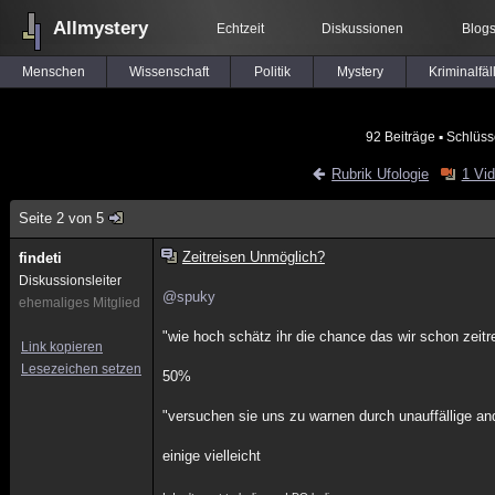
Allmystery
Echtzeit
Diskussionen
Blog
Menschen
Wissenschaft
Politik
Mystery
Kriminalfäl
92 Beiträge
▪ Schlüss
Rubrik Ufologie
1 Vi
Seite 2 von 5
Zeitreisen Unmöglich?
findeti
Diskussionsleiter
@spuky
ehemaliges Mitglied
"wie hoch schätz ihr die chance das wir schon zeit
Link kopieren
Lesezeichen setzen
50%
"versuchen sie uns zu warnen durch unauffällige a
einige vielleicht