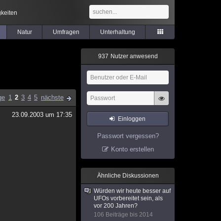
keiten
Natur
Umfragen
Unterhaltung
9
3
7
Nutzer anwesend
ge
1
2
3
4
5
nächste
23.09.2003 um 17:35
Einloggen
Passwort vergessen?
Konto erstellen
Ähnliche Diskussionen
Würden wir heute besser auf
UFOs vorbereitet sein, als
vor 200 Jahren?
106 Beiträge bis 2014