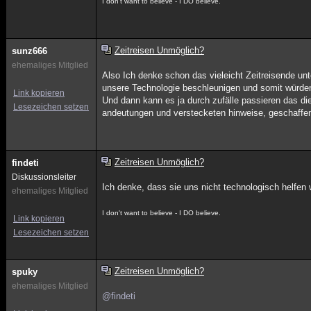
I don't want to believe - I DO believe.
Zeitreisen Unmöglich?
sunz666
ehemaliges Mitglied
Also Ich denke schon das vieleicht Zeitreisende unt
unsere Technologie beschleunigen und somit würden 
Link kopieren
Und dann kann es ja durch zufälle passieren das diej
Lesezeichen setzen
andeutungen und verstecketen hinweise, geschaffen
Zeitreisen Unmöglich?
findeti
Diskussionsleiter
Ich denke, dass sie uns nicht technologisch helfen
ehemaliges Mitglied
I don't want to believe - I DO believe.
Link kopieren
Lesezeichen setzen
Zeitreisen Unmöglich?
spuky
ehemaliges Mitglied
@findeti