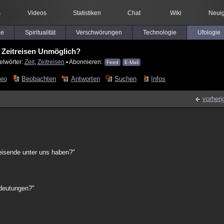
s
Videos
Statistiken
Chat
Wiki
Neuig
le
Spiritualität
Verschwörungen
Technologie
Ufologie
Zeitreisen Unmöglich?
elwörter:
Zeit
,
Zeitreisen
▪ Abonnieren:
Feed
E-Mail
deo
Beobachten
Antworten
Suchen
Infos
vorheri
reisende unter uns haben?"
ndeutungen?"