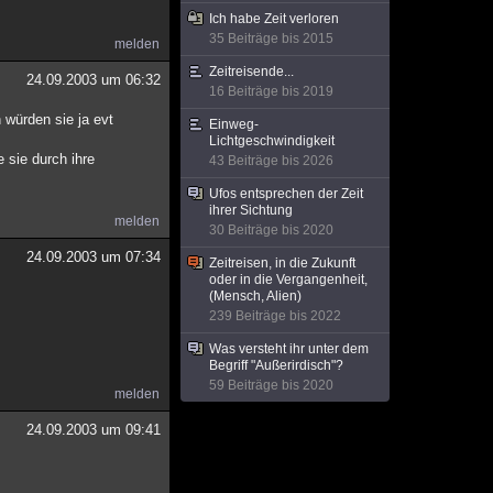
Ich habe Zeit verloren
35 Beiträge bis 2015
melden
Zeitreisende...
24.09.2003 um 06:32
16 Beiträge bis 2019
 würden sie ja evt
Einweg-
Lichtgeschwindigkeit
e sie durch ihre
43 Beiträge bis 2026
Ufos entsprechen der Zeit
ihrer Sichtung
melden
30 Beiträge bis 2020
24.09.2003 um 07:34
Zeitreisen, in die Zukunft
oder in die Vergangenheit,
(Mensch, Alien)
239 Beiträge bis 2022
Was versteht ihr unter dem
Begriff "Außerirdisch"?
59 Beiträge bis 2020
melden
24.09.2003 um 09:41