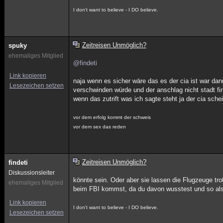
I don't want to believe - I DO believe.
Zeitreisen Unmöglich?
spuky
ehemaliges Mitglied
@findeti
Link kopieren
naja wenn es sicher wäre das es der cia ist war d
Lesezeichen setzen
verschwinden würde und der anschlag nicht stadt fin
wenn das zutrift was ich sagte steht ja der cia sch
vor dem erfolg kommt der schweis
vor dem sex das reden
Zeitreisen Unmöglich?
findeti
Diskussionsleiter
könnte sein. Oder aber sie lassen die Flugzeuge tr
ehemaliges Mitglied
beim FBI kommst, da du davon wusstest und so als M
Link kopieren
I don't want to believe - I DO believe.
Lesezeichen setzen