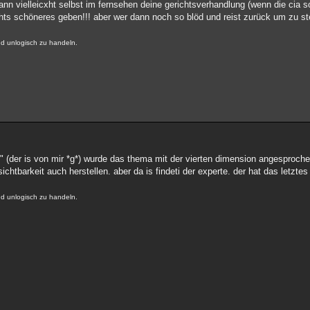
dann vielleicxht selbst im fernsehen deine gerichtsverhandlung (wenn die ci
chts schöneres geben!!! aber wer dann noch so blöd und reist zurück um zu s
nd unlogisch zu handeln.
" (der is von mir *g*) wurde das thema mit der vierten dimension angesproche
ichtbarkeit auch herstellen. aber da is findeti der experte. der hat das letzt
nd unlogisch zu handeln.