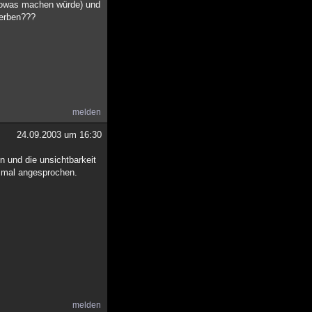
a sowas machen würde) und
terben???
melden
24.09.2003 um 16:30
n und die unsichtbarkeit
es mal angesprochen.
melden