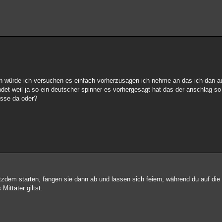
ann würde ich versuchen es einfach vorherzusagen ich nehme an das ich dan a
det weil ja so ein deutscher spinner es vorhergesagt hat das der anschlag so 
eisse da oder?
otzdem starten, fangen sie dann ab und lassen sich feiern, während du auf di
ittäter giltst.