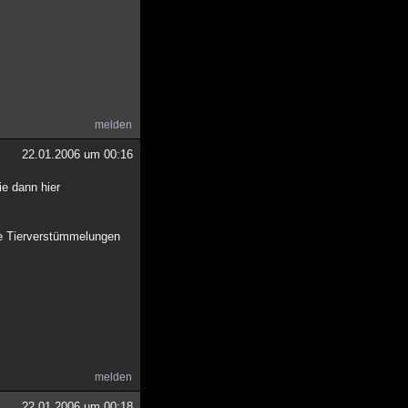
melden
22.01.2006 um 00:16
ie dann hier
ie Tierverstümmelungen
melden
22.01.2006 um 00:18