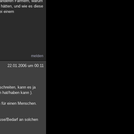
n anderen Farmern, warum
 hätten, und wie es diese
ei einem
melden
22.01.2006 um 00:11
schreiten, kann es ja
 hat/haben kann ).
h für einen Menschen.
esse/Bedarf an solchen