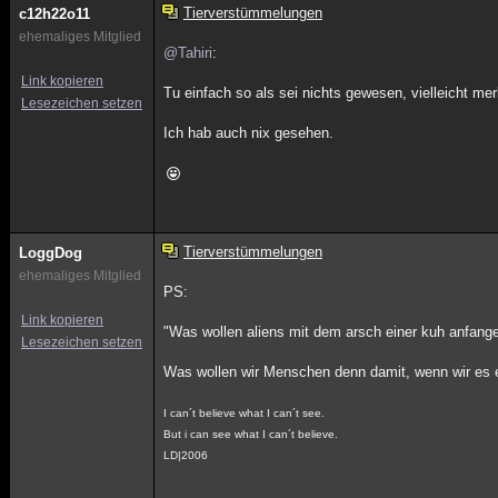
Tierverstümmelungen
c12h22o11
ehemaliges Mitglied
@Tahiri
:
Link kopieren
Tu einfach so als sei nichts gewesen, vielleicht mer
Lesezeichen setzen
Ich hab auch nix gesehen.
Tierverstümmelungen
LoggDog
ehemaliges Mitglied
PS:
Link kopieren
"Was wollen aliens mit dem arsch einer kuh anfan
Lesezeichen setzen
Was wollen wir Menschen denn damit, wenn wir es 
I can´t believe what I can´t see.
But i can see what I can´t believe.
LD|2006