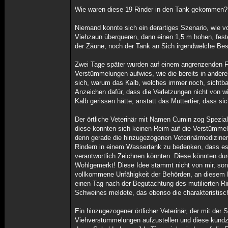
Wie waren diese 19 Rinder in den Tank gekommen?
Niemand konnte sich ein derartiges Szenario, wie 
Viehzaun überqueren, dann einen 1,5 m hohen, fest
der Zäune, noch der Tank an Sich irgendwelche Besc
Zwei Tage später wurden auf einem angrenzenden Fe
Verstümmelungen aufwies, wie die bereits in ander
sich, warum das Kalb, welches immer noch, sichtbar 
Anzeichen dafür, dass die Verletzungen nicht von w
Kalb gerissen hätte, anstatt das Muttertier, dass s
Der örtliche Veterinär mit Namen Cumin zog Spezial
diese konnten sich keinen Reim auf die Verstümme
denn gerade die hinzugezogenen Veterinärmediziner 
Rindern in einem Wassertank zu bedenken, dass es
verantwortlich Zeichnen könnten. Diese könnten durch
Wohlgemerkt! Diese Idee stammt nicht von mir, sonde
vollkommene Unfähigkeit der Behörden, an diesem P
einen Tag nach der Begutachtung des mutilierten Ri
Schweines meldete, das ebenso die charakteristisch
Ein hinzugezogener örtlicher Veterinär, der mit der 
Viehverstümmelungen aufzustellen und diese kundzu