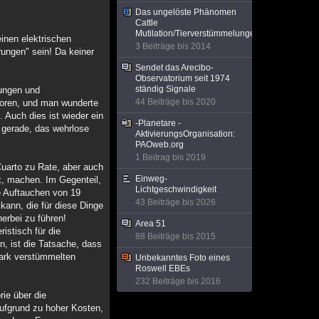
Das ungelöste Phänomen
Cattle
Mutilation/Tierverstümmelungen/UFOs
inen elektrischen
3 Beiträge bis 2014
ungen" sein! Da keiner
Sendet das Arecibo-
Observatorium seit 1974
ständig Signale
zungen und
44 Beiträge bis 2020
boren, und man wunderte
 Auch dies ist wieder ein
-Planetare -
r gerade, das wehrlose
AktivierungsOrganisation:
PAOweb.org
1 Beitrag bis 2019
Cuarto zu Rate, aber auch
Einweg-
k, machen. Im Gegenteil,
Lichtgeschwindigkeit
e Auftauchen von 19
43 Beiträge bis 2026
ann, die für diese Dinge
herbei zu führen!
Area 51
istisch für die
88 Beiträge bis 2015
, ist die Tatsache, dass
tark verstümmelten
Unbekanntes Foto eines
Roswell EBEs
232 Beiträge bis 2016
rie über die
ufgrund zu hoher Kosten,