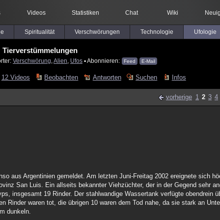
s
Videos
Statistiken
Chat
Wiki
Neuig
le
Spiritualität
Verschwörungen
Technologie
Ufologie
Tierverstümmelungen
rter:
Verschwörung
,
Alien
,
Ufos
▪ Abonnieren:
Feed
E-Mail
12 Videos
Beobachten
Antworten
Suchen
Infos
vorherige
1
2
3
4
nso aus Argentinien gemeldet. Am letzten Juni-Freitag 2002 ereignete sich hö
vinz San Luis. Ein allseits bekannter Viehzüchter, der in der Gegend sehr an
ps, insgesamt 19 Rinder. Der stahlwandige Wassertank verfügte obendrein ü
Rinder waren tot, die übrigen 10 waren dem Tod nahe, da sie stark an Unterk
 im dunkeln.