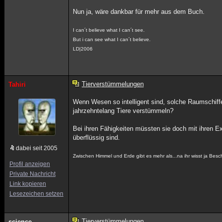
Nun ja, wäre dankbar für mehr aus dem Buch.
I can´t believe what I can´t see.
But i can see what I can´t believe.
LD|2006
Tierverstümmelungen
Tahiri
Wenn Wesen so intelligent sind, solche Raumschiffe
jahrzehntelang Tiere verstümmeln?
Bei ihren Fähigkeiten müssten sie doch mit ihren 
überflüssig sind.
dabei seit 2005
Zwischen Himmel und Erde gibt es mehr als...na ihr wisst ja Besc
Profil anzeigen
Private Nachricht
Link kopieren
Lesezeichen setzen
Tierverstümmelungen
science