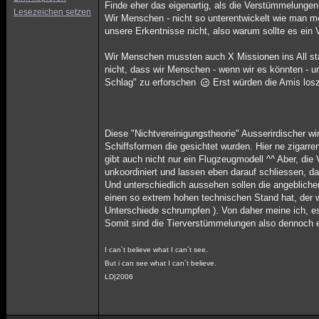
Finde eher das eigenartig, als die Verstümmelunge
Lesezeichen setzen
Wir Menschen - nicht so unterentwickelt wie man me
unsere Erkentnisse nicht, also warum sollte es ein
Wir Menschen mussten auch X Missionen ins All sta
nicht, dass wir Menschen - wenn wir es könnten -
Schlag" zu erforschen
Erst würden die Amis losz
Diese "Nichtvereinigungstheorie" Ausserirdischer wi
Schiffsformen die gesichtet wurden. Hier ne zigarre
gibt auch nicht nur ein Flugzeugmodell ^^ Aber, die 
unkoordiniert und lassen eben darauf schliessen, da
Und unterschiedlich aussehen sollen die angeblichen
einen so extrem hohen technischen Stand hat, der w
Unterschiede schrumpfen ). Von daher meine ich, es
Somit sind die Tierverstümmelungen also dennoch 
I can´t believe what I can´t see.
But i can see what I can´t believe.
LD|2006