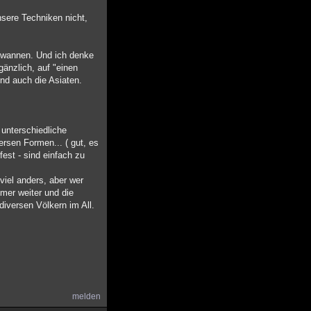
nsere Techniken nicht,
gewannen. Und ich denke
änzlich, auf "einen
nd auch die Asiaten.
 unterschiedliche
ersen Formen... ( gut, es
fest - sind einfach zu
viel anders, aber wer
mer weiter und die
iversen Völkern im All.
melden