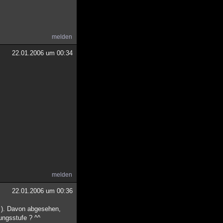
melden
22.01.2006 um 00:34
melden
22.01.2006 um 00:36
nd ). Davon abgesehen,
ungsstufe ? ^^