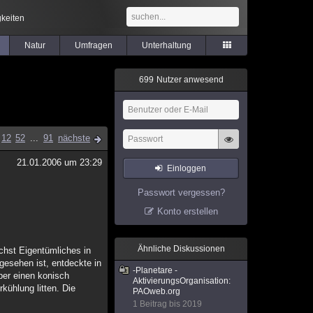
keiten
Natur
Umfragen
Unterhaltung
6
9
9
Nutzer anwesend
12
52
...
91
nächste
21.01.2006 um 23:29
Einloggen
Passwort vergessen?
Konto erstellen
Ähnliche Diskussionen
chst Eigentümliches in
gesehen ist, entdeckte in
-Planetare -
ber einen konisch
AktivierungsOrganisation:
ühlung litten. Die
PAOweb.org
1 Beitrag bis 2019