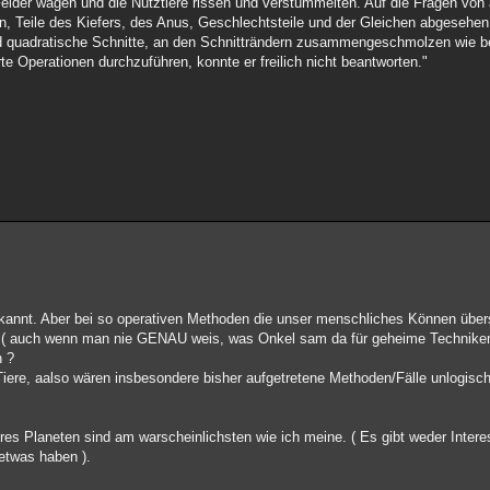
 Felder wagen und die Nutztiere rissen und verstümmelten. Auf die Fragen vo
n, Teile des Kiefers, des Anus, Geschlechtsteile und der Gleichen abgesehen
und quadratische Schnitte, an den Schnitträndern zusammengeschmolzen wie b
e Operationen durchzuführen, konnte er freilich nicht beantworten."
bekannt. Aber bei so operativen Methoden die unser menschliches Können über
( auch wenn man nie GENAU weis, was Onkel sam da für geheime Techniken
n ?
Tiere, aalso wären insbesondere bisher aufgetretene Methoden/Fälle unlogisc
res Planeten sind am warscheinlichsten wie ich meine. ( Es gibt weder Inter
etwas haben ).