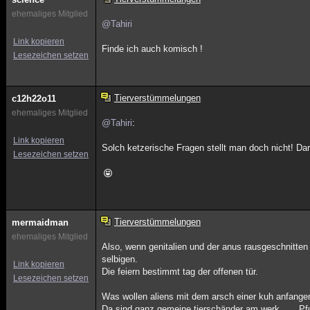
ehemaliges Mitglied
@Tahiri
Link kopieren
Finde ich auch komisch !
Lesezeichen setzen
Tierverstümmelungen
c12h22o11
ehemaliges Mitglied
@Tahiri
:
Link kopieren
Solch ketzerische Fragen stellt man doch nicht! D
Lesezeichen setzen
Tierverstümmelungen
mermaidman
ehemaliges Mitglied
Also, wenn genitalien und der anus rausgeschnitten 
selbigen.
Link kopieren
Die feiern bestimmt tag der offenen tür.
Lesezeichen setzen
Was wollen aliens mit dem arsch einer kuh anfange
Da sind ganz gemeine tierschänder am werk...... Pfu