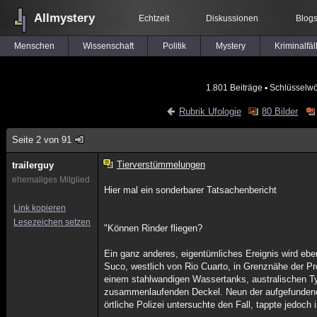
Allmystery
Echtzeit
Diskussionen
Blog
Menschen
Wissenschaft
Politik
Mystery
Kriminalfäl
1.801 Beiträge
▪ Schlüsselwö
Rubrik Ufologie
80 Bilder
Seite 2 von 91
Tierverstümmelungen
trailerguy
ehemaliges Mitglied
Hier mal ein sonderbarer Tatsachenbericht
Link kopieren
Lesezeichen setzen
"Können Rinder fliegen?
Ein ganz anderes, eigentümliches Ereignis wird ebe
Suco, westlich von Rio Cuarto, in Grenznähe der Pro
einem stahlwandigen Wassertanks, australischen Ty
zusammenlaufenden Deckel. Neun der aufgefundenen 
örtliche Polizei untersuchte den Fall, tappte jedoch