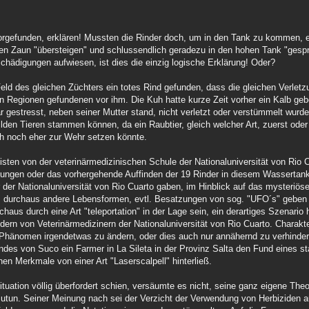
vorgefunden, erklären! Mussten die Rinder doch, um in den Tank zu kommen, e
en Zaun "übersteigen" und schlussendlich geradezu in den hohen Tank "gespr
hädigungen aufwiesen, ist dies die einzig logische Erklärung! Oder?
ld des gleichen Züchters ein totes Rind gefunden, dass die gleichen Verlet
en Regionen gefundenen vor ihm. Die Kuh hatte kurze Zeit vorher ein Kalb ge
gestresst, neben seiner Mutter stand, nicht verletzt oder verstümmelt wurde.
ilden Tieren stammen können, da ein Raubtier, gleich welcher Art, zuerst ode
ich noch eher zur Wehr setzen könnte.
isten von der veterinärmedizinischen Schule der Nationaluniversität von Rio 
lungen oder das vorhergehende Auffinden der 19 Rinder in diesem Wassertan
der Nationaluniversität von Rio Cuarto gaben, im Hinblick auf das mysteriös
 durchaus andere Lebensformen, evtl. Besatzungen von sog. "UFO´s" geben k
aus durch eine Art "teleportation" in der Lage sein, ein derartiges Szenario 
rn von Veterinärmedizinern der Nationaluniversität von Rio Cuarto. Charakter
hänomen irgendetwas zu ändern, oder dies auch nur annähernd zu verhindern
ndes von Suco ein Farmer in La Sileta in der Provinz Salta den Fund eines s
en Merkmale von einer Art "Laserscalpell" hinterließ.
Situation völlig überfordert schien, versäumte es nicht, seine ganz eigene Theo
tun. Seiner Meinung nach sei der Verzicht der Verwendung von Herbiziden a