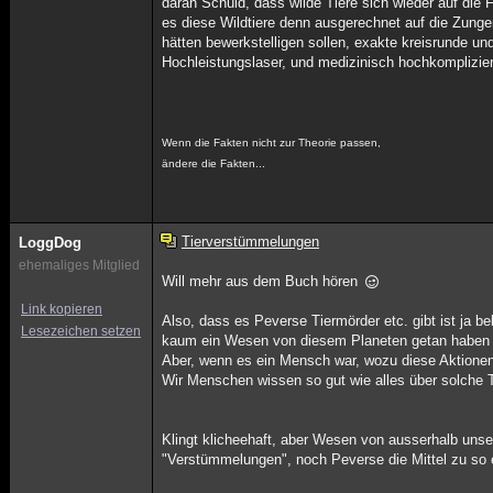
daran Schuld, dass wilde Tiere sich wieder auf die
es diese Wildtiere denn ausgerechnet auf die Zunge
hätten bewerkstelligen sollen, exakte kreisrunde 
Hochleistungslaser, und medizinisch hochkompliziert
Wenn die Fakten nicht zur Theorie passen,
ändere die Fakten...
Tierverstümmelungen
LoggDog
ehemaliges Mitglied
Will mehr aus dem Buch hören
Link kopieren
Also, dass es Peverse Tiermörder etc. gibt ist ja 
Lesezeichen setzen
kaum ein Wesen von diesem Planeten getan haben 
Aber, wenn es ein Mensch war, wozu diese Aktione
Wir Menschen wissen so gut wie alles über solche 
Klingt klicheehaft, aber Wesen von ausserhalb unse
"Verstümmelungen", noch Peverse die Mittel zu so 