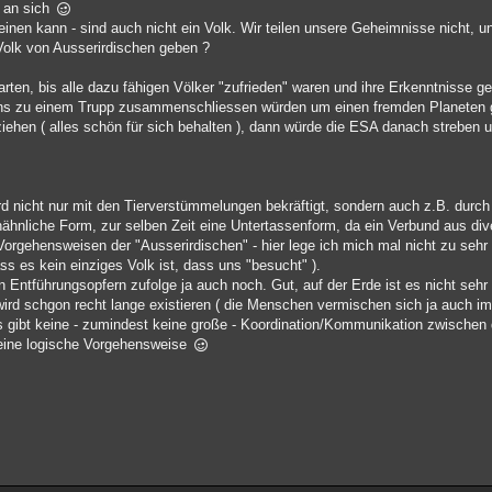
n an sich
inen kann - sind auch nicht ein Volk. Wir teilen unsere Geheimnisse nicht, u
 Volk von Ausserirdischen geben ?
rten, bis alle dazu fähigen Völker "zufrieden" waren und ihre Erkenntnisse 
 uns zu einem Trupp zusammenschliessen würden um einen fremden Planeten g
iehen ( alles schön für sich behalten ), dann würde die ESA danach streben u
rd nicht nur mit den Tierverstümmelungen bekräftigt, sondern auch z.B. durch
nähnliche Form, zur selben Zeit eine Untertassenform, da ein Verbund aus div
Vorgehensweisen der "Ausserirdischen" - hier lege ich mich mal nicht zu sehr 
ss es kein einziges Volk ist, dass uns "besucht" ).
 Entführungsopfern zufolge ja auch noch. Gut, auf der Erde ist es nicht sehr 
ird schgon recht lange existieren ( die Menschen vermischen sich ja auch im
 gibt keine - zumindest keine große - Koordination/Kommunikation zwischen d
eine logische Vorgehensweise