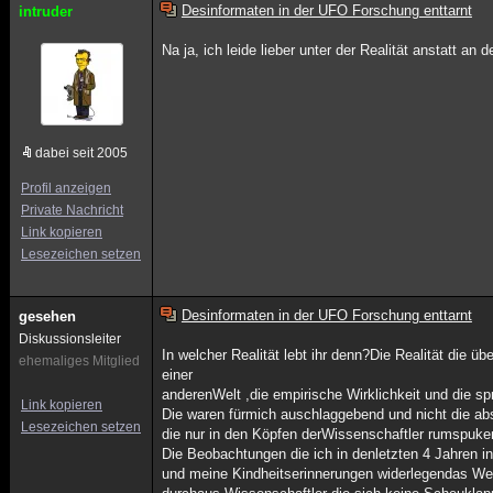
Desinformaten in der UFO Forschung enttarnt
intruder
Na ja, ich leide lieber unter der Realität anstatt an
dabei seit 2005
Profil anzeigen
Private Nachricht
Link kopieren
Lesezeichen setzen
Desinformaten in der UFO Forschung enttarnt
gesehen
Diskussionsleiter
In welcher Realität lebt ihr denn?Die Realität die 
ehemaliges Mitglied
einer
anderenWelt ,die empirische Wirklichkeit und die sp
Link kopieren
Die waren fürmich auschlaggebend und nicht die a
Lesezeichen setzen
die nur in den Köpfen derWissenschaftler rumspuke
Die Beobachtungen die ich in denletzten 4 Jahren i
und meine Kindheitserinnerungen widerlegendas Welt