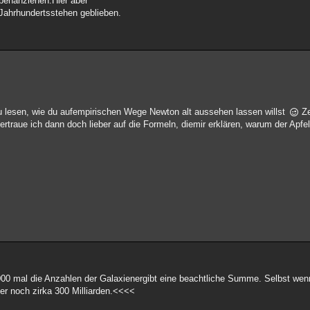
penanziehen.Hier aber
Jahrhundertsstehen geblieben.
zu lesen, wie du aufempirischen Wege Newton alt aussehen lassen willst
Ze
rtraue ich dann doch lieber auf die Formeln, diemir erklären, warum der Apfel
000 mal die Anzahlen der Galaxienergibt eine beachtliche Summe. Selbst wenn
mer noch zirka 300 Milliarden.<<<<