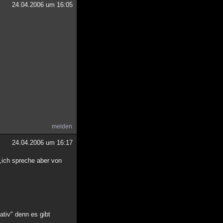
24.04.2006 um 16:05
melden
24.04.2006 um 16:17
n,ich spreche aber von
ativ" denn es gibt