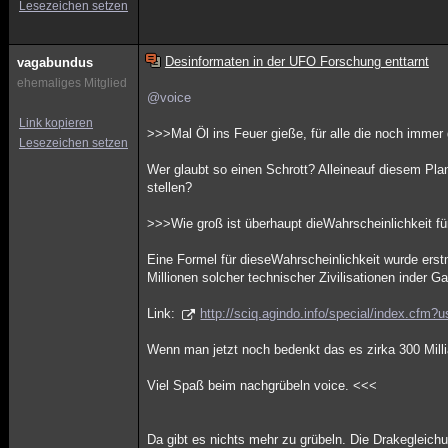
Lesezeichen setzen
Desinformaten in der UFO Forschung enttarnt
vagabundus
ehemaliges Mitglied
@voice
Link kopieren
>>>Mal Öl ins Feuer gieße, für alle die noch imme
Lesezeichen setzen
Wer glaubt so einen Schrott? Alleineauf diesem Plan
stellen?
>>>Wie groß ist überhaupt dieWahrscheinlichkeit f
Eine Formel für dieseWahrscheinlichkeit wurde ers
Millionen solcher technischer Zivilisationen inder Ga
Link:
http://sciq.agindo.info/special/index.cfm?
Wenn man jetzt noch bedenkt das es zirka 300 Milli
Viel Spaß beim nachgrübeln voice. <<<
Da gibt es nichts mehr zu grübeln. Die Drakegleichu