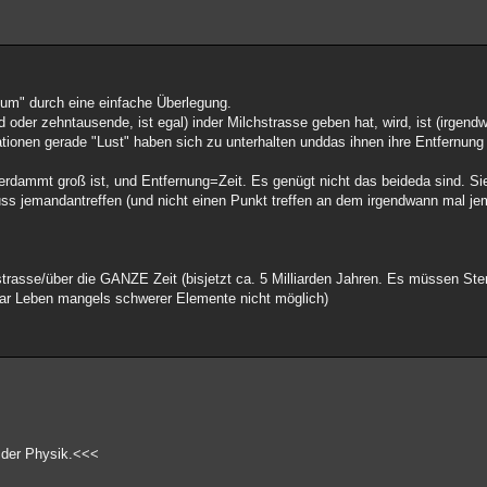
sum" durch eine einfache Überlegung.
d oder zehntausende, ist egal) inder Milchstrasse geben hat, wird, ist (irgen
sationen gerade "Lust" haben sich zu unterhalten unddas ihnen ihre Entfernung 
erdammt groß ist, und Entfernung=Zeit. Es genügt nicht das beideda sind. S
uss jemandantreffen (und nicht einen Punkt treffen an dem irgendwann mal je
strasse/über die GANZE Zeit (bisjetzt ca. 5 Milliarden Jahren. Es müssen Ster
ar Leben mangels schwerer Elemente nicht möglich)
d der Physik.<<<