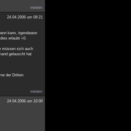
melden
24.04.2006 um 08:21
dwann kann, irgendwann
dies erlaubt =0.
ie müssen sich auch
mand gelauscht hat
ne der Dritten
melden
24.04.2006 um 10:00