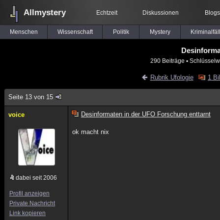
Allmystery
Echtzeit
Diskussionen
Blogs
Menschen
Wissenschaft
Politik
Mystery
Kriminalfäl
Desinforma
290 Beiträge
▪ Schlüsselw
Rubrik Ufologie
1 Bi
Seite 13 von 15
Desinformaten in der UFO Forschung enttarnt
voice
ok macht nix
dabei seit 2006
Profil anzeigen
Private Nachricht
Link kopieren