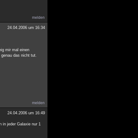
melden
24.04.2006 um 16:34
ig mir mal einen
 genau das nicht tut.
melden
24.04.2006 um 16:49
 in jeder Galaxie nur 1