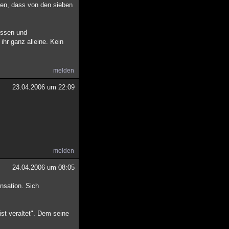
ehen, dass von den sieben
issen und
hr ganz alleine. Kein
melden
23.04.2006 um 22:09
melden
24.04.2006 um 08:05
nsation. Sich
st veraltet". Dem seine