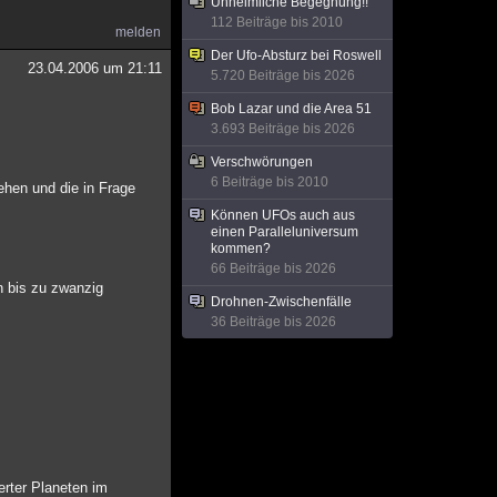
Unheimliche Begegnung!!
112 Beiträge bis 2010
melden
Der Ufo-Absturz bei Roswell
23.04.2006 um 21:11
5.720 Beiträge bis 2026
Bob Lazar und die Area 51
3.693 Beiträge bis 2026
Verschwörungen
6 Beiträge bis 2010
ehen und die in Frage
Können UFOs auch aus
einen Paralleluniversum
kommen?
66 Beiträge bis 2026
n bis zu zwanzig
Drohnen-Zwischenfälle
36 Beiträge bis 2026
erter Planeten im