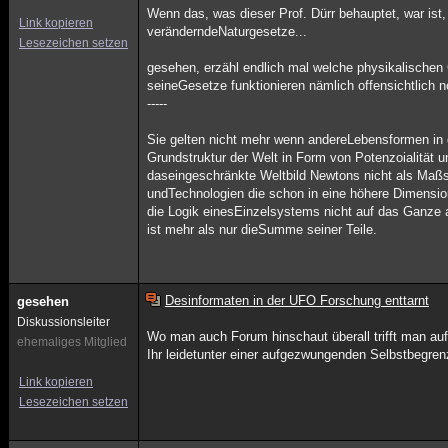
Wenn das, was dieser Prof. Dürr behauptet, war is
Link kopieren
veränderndeNaturgesetze...
Lesezeichen setzen
gesehen, erzähl endlich mal welche physikalischen
seineGesetze funktionieren nämlich offensichtlich n
-----
Sie gelten nicht mehr wenn andereLebensformen in 
Grundstruktur der Welt in Form von Potenzoialität u
daseingeschränkte Weltbild Newtons nicht als Ma
undTechnologien die schon in eine höhere Dimensi
die Logik einesEinzelsystems nicht auf das Ganz
ist mehr als nur dieSumme seiner Teile.
Desinformaten in der UFO Forschung enttarnt
gesehen
Diskussionsleiter
Wo man auch Forum hinschaut überall trifft man auf 
ehemaliges Mitglied
Ihr leidetunter einer aufgezwungenden Selbstbegren
Link kopieren
Lesezeichen setzen