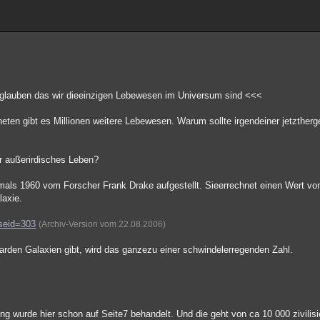
r glauben das wir dieeinzigen Lebewesen im Universum sind <<<
eten gibt es Millionen weitere Lebewesen. Warum sollte irgendeiner jetztherg
ür außerirdisches Leben?
tmals 1960 vom Forscher Frank Drake aufgestellt. Sieerrechnet einen Wert vo
laxie.
useid=303
(Archiv-Version vom 22.08.2006)
arden Galaxien gibt, wird das ganzezu einer schwindelerregenden Zahl.
ng wurde hier schon auf Seite7 behandelt. Und die geht von ca 10 000 zivilisi