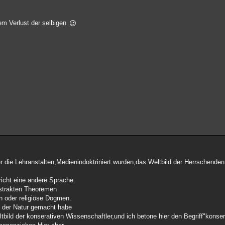
 dem Verlust der selbigen
über die Lehranstalten,Medienindoktriniert wurden,das Weltbild der Herrschende
richt eine andere Sprache.
bstrakten Theoremen
n oder religiöse Dogmen.
n der Natur gemacht habe
bild der konserativen Wissenschaftler,und ich betone hier den Begriff"konser