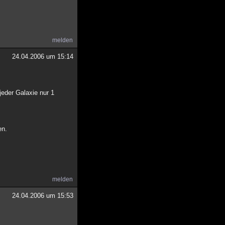
melden
24.04.2006 um 15:14
jeder Galaxie nur 1
en.
melden
24.04.2006 um 15:53