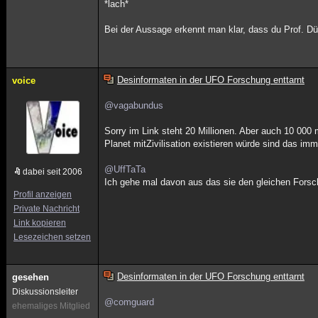
*lach*
Bei der Aussage erkennt man klar, dass du Prof. Dür
Desinformaten in der UFO Forschung enttarnt
voice
@vagabundus
Sorry im Link steht 20 Millionen. Aber auch 10 000
Planet mitZivilisation existieren würde sind das imm
@UffTaTa
dabei seit 2006
Ich gehe mal davon aus das sie den gleichen Fors
Profil anzeigen
Private Nachricht
Link kopieren
Lesezeichen setzen
Desinformaten in der UFO Forschung enttarnt
gesehen
Diskussionsleiter
@comguard
ehemaliges Mitglied