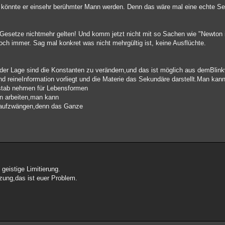
t, könnte er einsehr berühmter Mann werden. Denn das wäre mal eine echte Se
 Gesetze nichtmehr gelten! Und komm jetzt nicht mit so Sachen wie "Newton i
och immer. Sag mal konkret was nicht mehrgültig ist, keine Ausflüchte.
der Lage sind die Konstanten zu verändern,und das ist möglich aus demBlink
nd reineInformation vorliegt und die Materie das Sekundäre darstellt.Man kan
ßstab nehmen für Lebensformen
on arbeiten,man kann
e aufzwängen,denn das Ganze
geistige Limitierung.
zung,das ist euer Problem.