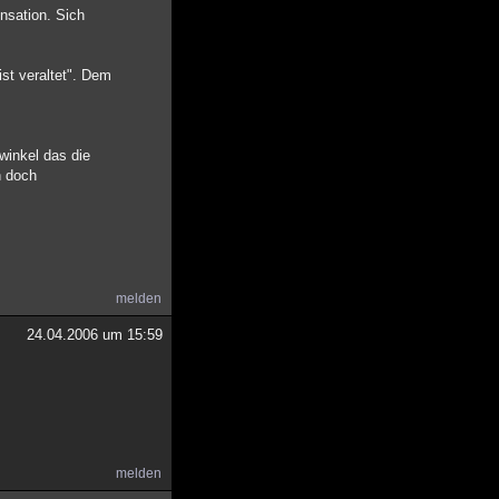
nsation. Sich
st veraltet". Dem
winkel das die
n doch
melden
24.04.2006 um 15:59
melden