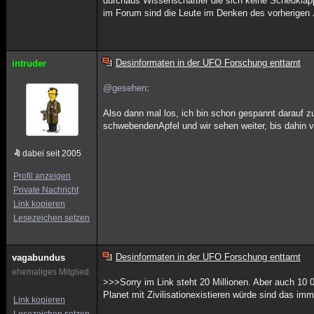
durchaus Wissenschaftler die sich keine Scheuklap
im Forum sind die Leute im Denken des vorherigen 
Desinformaten in der UFO Forschung enttarnt
intruder
@gesehen
:
Also dann mal los, ich bin schon gespannt darauf 
schwebendenApfel und wir sehen weiter, bis dahin ve
dabei seit 2005
Profil anzeigen
Private Nachricht
Link kopieren
Lesezeichen setzen
Desinformaten in der UFO Forschung enttarnt
vagabundus
ehemaliges Mitglied
>>>Sorry im Link steht 20 Millionen. Aber auch 10 
Planet mit Zivilisationexistieren würde sind das im
Link kopieren