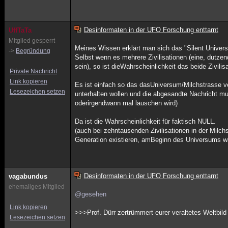
Desinformaten in der UFO Forschung enttarnt
UffTaTa
Mitglied gesperrt
Meines Wissen erklärt man sich das "Silent Univer
->
Begründung
Selbst wenn es mehrere Zivilisationen (eine, dutzen
sein), so ist dieWahrscheinlichkeit das beide Zivili
Private Nachricht
Link kopieren
Es ist einfach so das dasUniversum/Milchstrasse v
Lesezeichen setzen
unterhalten wollen und die abgesandte Nachricht m
oderirgendwann mal lauschen wird)
Da ist die Wahrscheinlichkeit für faktisch NULL.
(auch bei zehntausenden Zivilisationen in der Milch
Generation existieren, amBeginn des Universums w
Desinformaten in der UFO Forschung enttarnt
vagabundus
ehemaliges Mitglied
@gesehen
Link kopieren
>>>Prof. Dürr zertrümmert eurer veraltetes Weltbil
Lesezeichen setzen