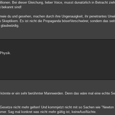
lionen. Bei dieser Gleichung, lieber Voice, musst dunatürlich in Betracht zi
) bekannt sind!
wie du und gesehen, machen durch ihre Ungenauigkeit, ihr penetrantes Unw
keptikern. Es ist nicht die Propaganda böserVerschwörer, sondern das seit i
 glaubwürdig.
 Physik.
t, könnte er ein sehr berühmter Mannwerden. Denn das wäre mal eine echte Se
 Gesetze nicht mehr gelten! Und kommjetzt nicht mit so Sachen wie "Newton i
mer. Sag mal konkret was nicht mehr gültig ist, keineAusflüchte.