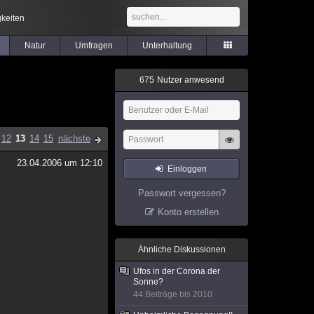
keiten
Natur
Umfragen
Unterhaltung
6
7
5
Nutzer anwesend
12
13
14
15
nächste
23.04.2006 um 12:10
Einloggen
Passwort vergessen?
Konto erstellen
Ähnliche Diskussionen
Ufos in der Corona der
Sonne?
44 Beiträge bis 2010