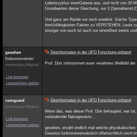
Lebenszyklus einerGalaxie aus, und nicht von 20 Mil
Grundwerten dieser Gleichung, nur 2 (!)annähernd (!
Und ganz am Rande sei noch erwähnt: Solche Typen
ihreUnfähigkeiten Fakten zu VERSTEHEN, Leute zu S
einziger von euch ist auch nur einenDeut seriös und
Desinformaten in der UFO Forschung enttarnt
gesehen
Diskussionsleiter
Prof. Dürr zertrümmert eurer veraltetes Weltbild der
ehemaliges Mitglied
Link kopieren
Lesezeichen setzen
Desinformaten in der UFO Forschung enttarnt
comguard
ehemaliges Mitglied
Wenn das, was dieser Prof. Dürr behauptet, war is
verändernde Naturgesetze...
Link kopieren
Lesezeichen setzen
gesehen, erzähl endlich mal welche physikalischen
Gesetze funktionierennämlich offensichtlich noch im