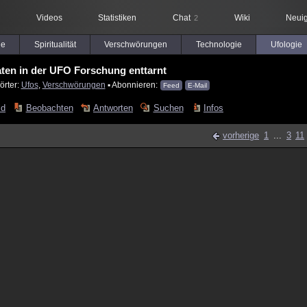
Videos
Statistiken
Chat
Wiki
Neuig
2
le
Spiritualität
Verschwörungen
Technologie
Ufologie
ten in der UFO Forschung enttarnt
örter:
Ufos
,
Verschwörungen
▪ Abonnieren:
Feed
E-Mail
ld
Beobachten
Antworten
Suchen
Infos
vorherige
1
...
3
11