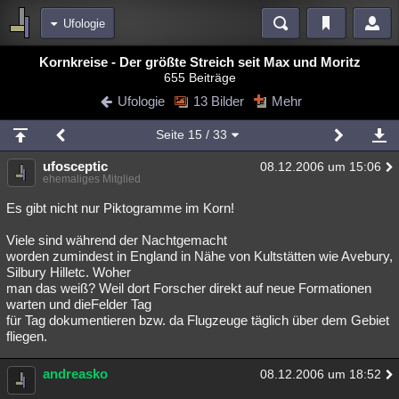
Ufologie
Bereiche
Kornkreise - Der größte Streich seit Max und Moritz
655 Beiträge
Echtzeit
Diskussionen
Blogs
Videos
Statistiken
Ufologie
13 Bilder
Mehr
Chat
Wiki
Neuigkeiten
Seite
15
/ 33
meine Rubriken
ufosceptic
08.12.2006 um 15:06
Menschen
Wissenschaft
Politik
Mystery
Kriminalfälle
ehemaliges Mitglied
Spiritualität
Verschwörungen
Technologie
Ufologie
Es gibt nicht nur Piktogramme im Korn!
Viele sind während der Nachtgemacht
Natur
Umfragen
Unterhaltung
worden zumindest in England in Nähe von Kultstätten wie Avebury,
weitere Rubriken
Silbury Hilletc. Woher
man das weiß? Weil dort Forscher direkt auf neue Formationen
Philosophie
Träume
Orte
Esoterik
Literatur
warten und dieFelder Tag
für Tag dokumentieren bzw. da Flugzeuge täglich über dem Gebiet
Astronomie
Helpdesk
Gruppen
Gaming
Filme
fliegen.
Musik
Clash
Verbesserungen
Allmystery
English
andreasko
08.12.2006 um 18:52
Übersichten