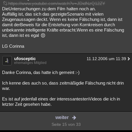
https://www.youtube.com/watch?v=JDidNzQ12ZY
DieUntersuchungen zu dem Film halten noch an.
Auffällig ist, das sich das gezeigteSzenario mit vielen
Zeugenaussagen deckt. Wenn es keine Fälschung ist, dann ist
damit derBeweis für die Entstehung von Kornkreisen durch
unbekannte intelligente Kräfte erbracht.Wenn es eine Fälschung
ist, dann ist es egal
LG Corinna
ufosceptic
11.12.2006 um 11:39
ehemaliges Mitglied
Danke Corinna, das hatte ich gemeint :-)
Ich kenne dies auch so, dass zeitmäßigdie Fälschung nicht drin
war.
Es ist auf jedenfall eines der interessantestenVideos die ich in
letzter Zeit gesehen habe.
weiter
Seite 15 von 33