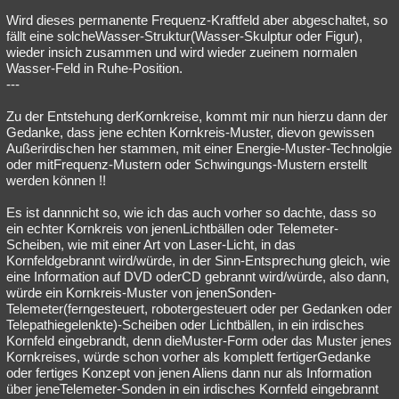
Wird dieses permanente Frequenz-Kraftfeld aber abgeschaltet, so
fällt eine solcheWasser-Struktur(Wasser-Skulptur oder Figur),
wieder insich zusammen und wird wieder zueinem normalen
Wasser-Feld in Ruhe-Position.
---
Zu der Entstehung derKornkreise, kommt mir nun hierzu dann der
Gedanke, dass jene echten Kornkreis-Muster, dievon gewissen
Außerirdischen her stammen, mit einer Energie-Muster-Technolgie
oder mitFrequenz-Mustern oder Schwingungs-Mustern erstellt
werden können !!
Es ist dannnicht so, wie ich das auch vorher so dachte, dass so
ein echter Kornkreis von jenenLichtbällen oder Telemeter-
Scheiben, wie mit einer Art von Laser-Licht, in das
Kornfeldgebrannt wird/würde, in der Sinn-Entsprechung gleich, wie
eine Information auf DVD oderCD gebrannt wird/würde, also dann,
würde ein Kornkreis-Muster von jenenSonden-
Telemeter(ferngesteuert, robotergesteuert oder per Gedanken oder
Telepathiegelenkte)-Scheiben oder Lichtbällen, in ein irdisches
Kornfeld eingebrandt, denn dieMuster-Form oder das Muster jenes
Kornkreises, würde schon vorher als komplett fertigerGedanke
oder fertiges Konzept von jenen Aliens dann nur als Information
über jeneTelemeter-Sonden in ein irdisches Kornfeld eingebrannt