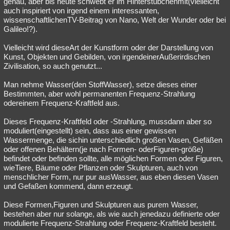
genau, aber bis heute schwebt er im Hinterstübchenmit(vielleicht
auch inspiriert von irgend einem interessanten,
wissenschaftlichenTV-Beitrag von Nano, Welt der Wunder oder bei
Galileo!?).
Vielleicht wird dieseArt der Kunstform oder der Darstellung von
Kunst, Objekten und Gebilden, von irgendeinerAußerirdischen
Zivilisation, so auch genutzt...
Man nehme Wasser(den StoffWasser), setze dieses einer
Bestimmten, aber wohl permanenten Frequenz-Strahlung
odereinem Frequenz-Kraftfeld aus.
Dieses Frequenz-Kraftfeld oder -Strahlung, mussdann aber so
moduliert(eingestellt) sein, dass aus einer gewissen
Wassermenge, die sichin unterschiedlich großen Vasen, Gefäßen
oder offenen Behältern(je nach Formen- oderFiguren-größe)
befindet oder befinden sollte, alle möglichen Formen oder Figuren,
wieTiere, Bäume oder Pflanzen oder Skulpturen, auch von
menschlicher Form, nur pur ausWasser, aus eben diesen Vasen
und Gefaßen kommend, dann erzeugt.
Diese Formen,Figuren und Skulpturen aus purem Wasser,
bestehen aber nur solange, als wie auch jenedazu definierte oder
modulierte Frequenz-Strahlung oder Frequenz-Kraftfeld besteht.