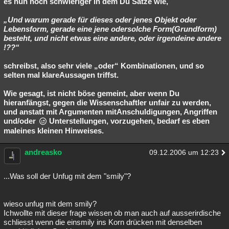
es nun noch schwieriger in dem Du Sätze wie,
„Und warum gerade für dieses oder jenes Objekt oder
Lebensform, gerade eine jene odersolche Form(Grundform)
besteht, und nicht etwas eine andere, oder irgendeine andere
!??“
schreibst, also sehr viele „oder“ Kombinationen, und so
selten mal klareAussagen triffst.
Wie gesagt, ist nicht böse gemeint, aber wenn Du
hieranfängst, gegen die Wissenschaftler unfair zu werden,
und anstatt mit Argumenten mitAnschuldigungen, Angriffen
und/oder
Unterstellungen, vorzugehen, bedarf es eben
maleines kleinen Hinweises.
andreasko
09.12.2006 um 12:23
...Was soll der Unfug mit dem "smily"?
wieso unfug mit dem smily?
Ichwollte mit dieser frage wissen ob man auch auf ausserirdische
schliesst wenn die einsmily ins Korn drücken mit denselben