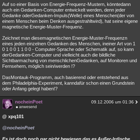
Auf so einer Basis von Energie-Frequenz-Mustern, könntedann
auch ein Gedanken-Computer entwickelt werden, denn jeder
Gedanke oderGedanken-Impuls(Welle) eines Menschen(der von
einem Menschen beim Denken ausgestrahltwird), hat seine eigene
magnetische Energie-Muster-Frequenz.
Zeichnet man diesemagnetischen Energie-Muster-Frequenzn
eines jeden einzelnen Gedanken des Menschen, ineiner Art von 1
0 1 0 0 1 1 0 0 - Computer-Sprache oder Schematik auf, so kann
derGedanken-Computer und vielleicht auch die bildliche
Sichtbarmachung von menschlichenGedanken, auf Monitoren und
Fernsehern, möglich sein/werden !?
DasMontauk-Programm, auch basierend oder entstehend aus
dem Philadelphia-Experiment, kanndafür schon einen Grundstein
oder Anfang gelegt haben!?
nocheinPoet
09.12.2006 um 01:36
anwesend
@ xpq101
@nocheinPoet
Es ist doch noch gar nicht bewiesen,das es Außer-Irdische