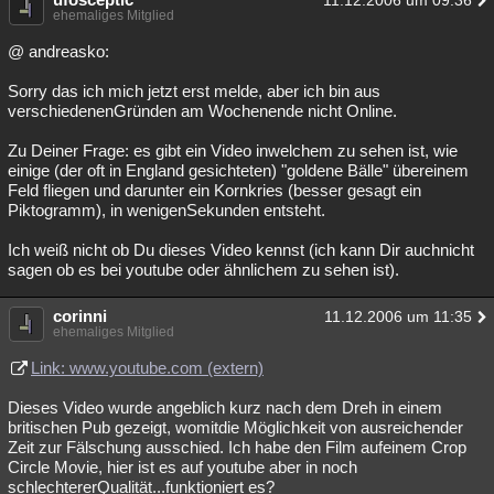
11.12.2006 um 09:36
ehemaliges Mitglied
@ andreasko:
Sorry das ich mich jetzt erst melde, aber ich bin aus
verschiedenenGründen am Wochenende nicht Online.
Zu Deiner Frage: es gibt ein Video inwelchem zu sehen ist, wie
einige (der oft in England gesichteten) "goldene Bälle" übereinem
Feld fliegen und darunter ein Kornkries (besser gesagt ein
Piktogramm), in wenigenSekunden entsteht.
Ich weiß nicht ob Du dieses Video kennst (ich kann Dir auchnicht
sagen ob es bei youtube oder ähnlichem zu sehen ist).
corinni
11.12.2006 um 11:35
ehemaliges Mitglied
Link: www.youtube.com (extern)
Dieses Video wurde angeblich kurz nach dem Dreh in einem
britischen Pub gezeigt, womitdie Möglichkeit von ausreichender
Zeit zur Fälschung ausschied. Ich habe den Film aufeinem Crop
Circle Movie, hier ist es auf youtube aber in noch
schlechtererQualität...funktioniert es?