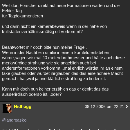
Weil dort Forscher direkt auf neue Formationen warten und die
Besucht
Teilgenommen
Alle
Neue
Geschlossen
Felder Tag
für Tagdokumentieren
Lesenswert
Schlüsselwörter
und dann nicht ein kamerabeweis wenn in der nähe von
kultstättenverhältnissmäßig oft vorkommt?
Beantwortet mir doch bitte nun meine Frage..
Wenn in der Nacht ein smilie in einem kornfeld entstehen
würde,sagen wir mal 40 meterdurchmesser und hätte auch diese
merkwürdige strahlung wie sie angeblich auch bei
anderenformationen vorkommt...mal ehrlich,würdet ihr an einem
fake glauben oder würdet ihrglauben das das eine höhere Macht
gemacht hat,weil ja unerklärliche strahlung zu findenist.
Kann mir doch nun keiner erzählen das er denkt das das
ausserirdisch oderso ist...oder?
Nidhögg
08.12.2006 um 22:21
@andreasko