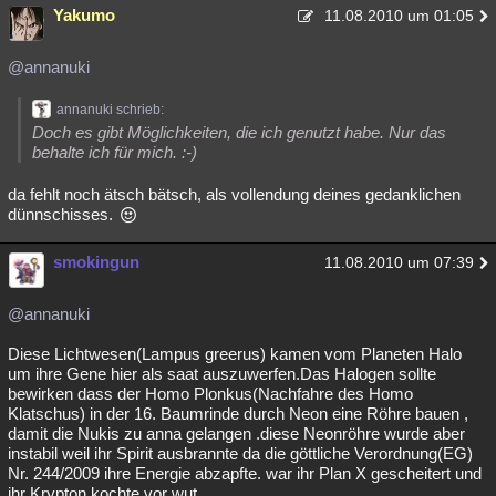
Yakumo
11.08.2010 um 01:05
@annanuki
annanuki schrieb:
Doch es gibt Möglichkeiten, die ich genutzt habe. Nur das
behalte ich für mich. :-)
da fehlt noch ätsch bätsch, als vollendung deines gedanklichen
dünnschisses.
smokingun
11.08.2010 um 07:39
@annanuki
Diese Lichtwesen(Lampus greerus) kamen vom Planeten Halo
um ihre Gene hier als saat auszuwerfen.Das Halogen sollte
bewirken dass der Homo Plonkus(Nachfahre des Homo
Klatschus) in der 16. Baumrinde durch Neon eine Röhre bauen ,
damit die Nukis zu anna gelangen .diese Neonröhre wurde aber
instabil weil ihr Spirit ausbrannte da die göttliche Verordnung(EG)
Nr. 244/2009 ihre Energie abzapfte. war ihr Plan X gescheitert und
ihr Krypton kochte vor wut