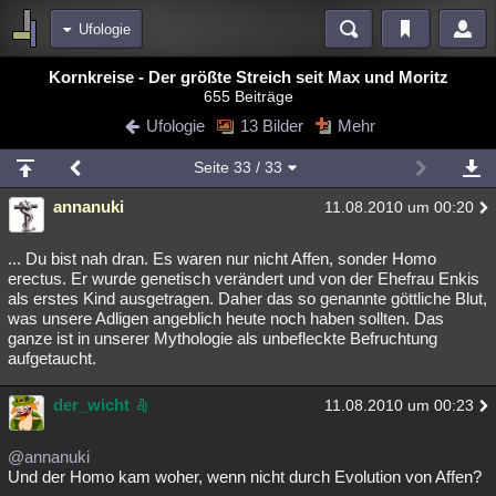
Ufologie
Bereiche
Kornkreise - Der größte Streich seit Max und Moritz
655 Beiträge
Echtzeit
Diskussionen
Blogs
Videos
Statistiken
Ufologie
13 Bilder
Mehr
Chat
Wiki
Neuigkeiten
3
Seite
33
/ 33
meine Rubriken
annanuki
11.08.2010 um 00:20
Menschen
Wissenschaft
Politik
Mystery
Kriminalfälle
Spiritualität
Verschwörungen
Technologie
Ufologie
... Du bist nah dran. Es waren nur nicht Affen, sonder Homo
erectus. Er wurde genetisch verändert und von der Ehefrau Enkis
als erstes Kind ausgetragen. Daher das so genannte göttliche Blut,
Natur
Umfragen
Unterhaltung
was unsere Adligen angeblich heute noch haben sollten. Das
weitere Rubriken
ganze ist in unserer Mythologie als unbefleckte Befruchtung
aufgetaucht.
Philosophie
Träume
Orte
Esoterik
Literatur
der_wicht
11.08.2010 um 00:23
Astronomie
Helpdesk
Gruppen
Gaming
Filme
Musik
Clash
Verbesserungen
Allmystery
English
@annanuki
Und der Homo kam woher, wenn nicht durch Evolution von Affen?
Übersichten