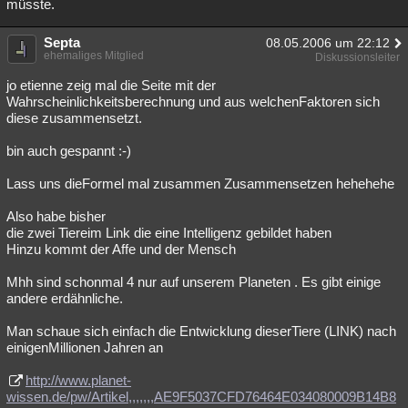
müsste.
Septa
08.05.2006 um 22:12
ehemaliges Mitglied
Diskussionsleiter
jo etienne zeig mal die Seite mit der
Wahrscheinlichkeitsberechnung und aus welchenFaktoren sich
diese zusammensetzt.
bin auch gespannt :-)
Lass uns dieFormel mal zusammen Zusammensetzen hehehehe
Also habe bisher
die zwei Tiereim Link die eine Intelligenz gebildet haben
Hinzu kommt der Affe und der Mensch
Mhh sind schonmal 4 nur auf unserem Planeten . Es gibt einige
andere erdähnliche.
Man schaue sich einfach die Entwicklung dieserTiere (LINK) nach
einigenMillionen Jahren an
http://www.planet-
wissen.de/pw/Artikel,,,,,,,AE9F5037CFD76464E034080009B14B8