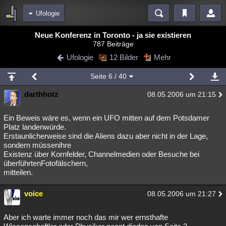
Ufologie
Bereiche
Neue Konferenz in Toronto - ja sie existieren
787 Beiträge
Echtzeit
Diskussionen
Blogs
Videos
Statistiken
Ufologie
12 Bilder
Mehr
Chat
Wiki
Neuigkeiten
2
Seite
6
/ 40
meine Rubriken
darthhotz
08.05.2006 um 21:15
Menschen
Wissenschaft
Politik
Mystery
Kriminalfälle
Spiritualität
Verschwörungen
Technologie
Ufologie
Ein Beweis wäre es, wenn ein UFO mitten auf dem Potsdamer
Platz landenwürde.
Erstaunlicherweise sind die Aliens dazu aber nicht in der Lage,
Natur
Umfragen
Unterhaltung
sondern müssenihre
weitere Rubriken
Existenz über Kornfelder, Channelmedien oder Besuche bei
überführtenFotofälschern,
Philosophie
Träume
Orte
Esoterik
Literatur
mitteilen.
Astronomie
Helpdesk
Gruppen
Gaming
Filme
voice
08.05.2006 um 21:27
Musik
Clash
Verbesserungen
Allmystery
English
Aber ich warte immer noch das mir wer ernsthafte
Übersichten