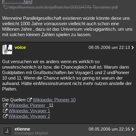
F,,,,,,,,,,,,,,,.html
http://hermes.zeit.de/pdf/archiv/2003/47/N-Tiersinne.pdf
Wenneine Parallelgesellschaft existieren würde könnte diese uns
vielleicht 1000 Jahre vorraussein vielleicht auch schon eine
Millionen Jahre , dazu ist das Universum vielzugigantisch, um uns
mit solchen kleinen Zahlen spielen zu lassen.
voice
08.05.2006 um 22:13
Gut versuchen wir es anders wenn es wirklich so
unwahrscheinlich ist bzw. die Chancegleich null ist. Warum dann
Goldplatten mit Grußbotschaften bei Voyager1 und 2 undPioneer
10 und 11. Wenn die Chance wirklich so gering ist warum der
aufwand. Hätte einMessinstrument nicht mehr nutzen anstelle der
Platten.
Die Quellen:
Wikipedia: Pioneer 10
Wikipedia: Pioneer
_11
Wikipedia: Voyager 1
Wikipedia: Voyager 2
etienne
08.05.2006 um 22:16
ehemaliges Mitglied