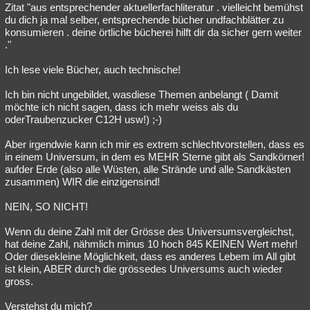
Zitat "aus entsprechender aktuellerfachliteratur . vielleicht bemühst
du dich ja mal selber, entsprechende bücher undfachblätter zu
konsumieren . deine örtliche bücherei hilft dir da sicher gern weiter
."
Ich lese viele Bücher, auch technische!
Ich bin nicht ungebildet, wasdiese Themen anbelangt ( Damit
möchte ich nicht sagen, dass ich mehr weiss als du
oderTraubenzucker C12H usw!) ;-)
Aber irgendwie kann ich mir es extrem schlechtvorstellen, dass es
in einem Universum, in dem es MEHR Sterne gibt als Sandkörner!
aufder Erde (also alle Wüsten, alle Strände und alle Sandkästen
zusammen) WIR die einzigensind!
NEIN, SO NICHT!
Wenn du deine Zahl mit der Grösse des Universumsvergleichst,
hat deine Zahl, nähmlich minus 10 hoch 845 KEINEN Wert mehr!
Oder diesekleine Möglichkeit, dass es anderes Lebem im All gibt
ist klein, ABER durch die grössedes Universums auch wieder
gross.
Verstehst du mich?