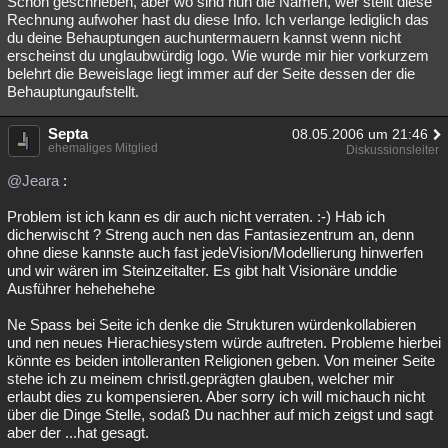
Schön geschrieben, aber wo sind nun die Namen, wer stellt diese
Rechnung aufwoher hast du diese Info. Ich verlange lediglich das
du deine Behauptungen auchuntermauern kannst wenn nicht
erscheinst du unglaubwürdig logo. Wie wurde mir hier vorkurzem
belehrt die Beweislage liegt immer auf der Seite dessen der die
Behauptungaufstellt.
Septa
08.05.2006 um 21:46
ehemaliges Mitglied
Diskussionsleiter
@Jeara
:
Problem ist ich kann es dir auch nicht verraten. :-) Hab ich
dicherwischt ? Streng auch nen das Fantasiezentrum an, denn
ohne diese kannste auch fast jedeVision/Modellierung hinwerfen
und wir wären im Steinzeitalter. Es gibt halt Visionäre unddie
Ausführer hehehehehe
Ne Spass bei Seite ich denke die Strukturen würdenkollabieren
und nen neues Hierachiesystem würde auftreten. Probleme hierbei
könnte es beiden intolleranten Religionen geben. Von meiner Seite
stehe ich zu meinem christl.geprägten glauben, welcher mir
erlaubt dies zu kompensieren. Aber sorry ich will michauch nicht
über die Dinge Stelle, sodaß Du nachher auf mich zeigst und sagt
aber der ...hat gesagt.