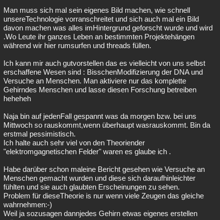
Man muss sich mal sein eigenes Bild machen, wie schnell
unsereTechnologie vorranschreitet und sich auch mal ein Bild
davon machen was alles imHintergrund geforscht wurde und wird
.Wo Leute ihr ganzes Leben an bestimmten Projektehängen
während wir hier rumsurfen und threads füllen.
Ich kann mir auch gutvorstellen das es vielleicht von uns selbst
erschaffene Wesen sind : BisschenModifizierung der DNA und
Versuche an Menschen. Man aktiviere nur das komplette
Gehirndes Menschen und lasse diesen Forschung betreiben
heheheh
Naja bin auf jedenFall gespannt was da morgen bzw. bei uns
Mittwoch so rauskommt,wenn überhaupt wasrauskommt. Bin da
erstmal pessimistisch.
Ich halte auch sehr viel von den Theoriender
"elektromgagnetischen Felder" waren es glaube ich .
Habe darüber schon maleine Bericht gesehen wie Versuche an
Menschen gemacht wurden und diese sich daraufhinleichter
fühlten und sie auch glaubten Erscheinungen zu sehen.
Problem für dieseTheorie is nur wenn viele Zeugen das gleiche
wahrnehmen:-)
Weil ja sozusagen dannjedes Gehirn etwas eigenes erstellen