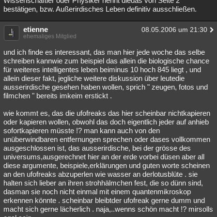
Wissenschaftler oder Physiker nennt diedas von Seite 2
bestätigen, bzw. Außerirdisches Leben definitiv ausschließen.
Besucht
Teilgenommen
Alle
Neue
Geschlossen
etienne
Lesenswert
Schlüsselwörter
08.05.2006 um 21:30
ehemaliges Mitglied
und ich finde es interessant, das man hier jede woche das selbe
schreiben kannwie zum beispiel das allein die biologische chance
für weiteres intelligentes leben beiminus 10 hoch 845 liegt , und
allein dieser fakt, jegliche weitere diskussion über leutedie
ausserirdische gesehen haben wollen, sprich " zeugen, fotos und
filmchen " bereits imkeim erstickt .
wie kommt es, das die ufofreaks das hier scheinbar nichtkapieren
oder kapieren wollen, obwohl das doch eigentlich jeder auf anhieb
sofortkapieren müsste !? man kann auch von den
unüberwindbaren entfernungen sprechen oder dases vollkommen
ausgeschlossen ist, das ausserirdische, bei der grösse des
universums,ausgerechnet hier an der erde vorbei düsen aber all
diese argumente, beispiele,erklärungen und guten worte scheinen
an den ufofreaks abzuperlen wie wasser an derlotusblüte . sie
halten sich lieber an ihren strohhälmchen fest, die so dünn sind,
dasman sie noch nicht einmal mit einem quantenmikroskop
erkennen könnte . scheinbar bleibtder ufofreak gerne dumm und
macht sich gerne lächerlich . naja,..wenns schön macht !? mirsolls