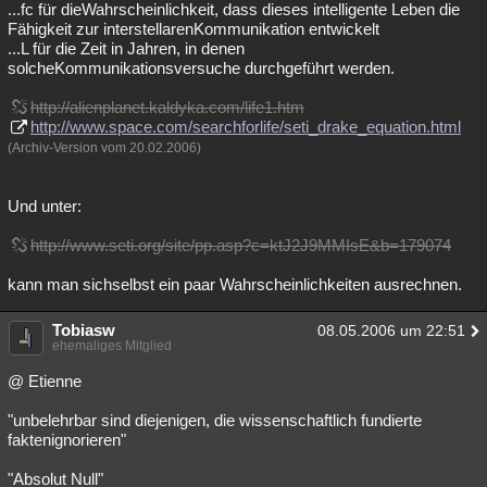
...fc für dieWahrscheinlichkeit, dass dieses intelligente Leben die
Fähigkeit zur interstellarenKommunikation entwickelt
...L für die Zeit in Jahren, in denen
solcheKommunikationsversuche durchgeführt werden.
http://alienplanet.kaldyka.com/life1.htm
http://www.space.com/searchforlife/seti_drake_equation.html
(Archiv-Version vom 20.02.2006)
Und unter:
http://www.seti.org/site/pp.asp?c=ktJ2J9MMIsE&b=179074
kann man sichselbst ein paar Wahrscheinlichkeiten ausrechnen.
Tobiasw
08.05.2006 um 22:51
ehemaliges Mitglied
@ Etienne
"unbelehrbar sind diejenigen, die wissenschaftlich fundierte
faktenignorieren"
"Absolut Null"