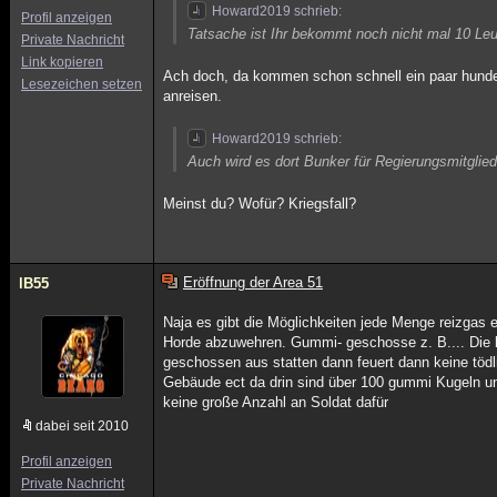
Howard2019 schrieb:
Profil anzeigen
Tatsache ist Ihr bekommt noch nicht mal 10 
Private Nachricht
Link kopieren
Ach doch, da kommen schon schnell ein paar hunde
Lesezeichen setzen
anreisen.
Howard2019 schrieb:
Auch wird es dort Bunker für Regierungsmitglie
Meinst du? Wofür? Kriegsfall?
Eröffnung der Area 51
lB55
Naja es gibt die Möglichkeiten jede Menge reizgas
Horde abzuwehren. Gummi- geschosse z. B.... Die
geschossen aus statten dann feuert dann keine töd
Gebäude ect da drin sind über 100 gummi Kugeln und
keine große Anzahl an Soldat dafür
dabei seit 2010
Profil anzeigen
Private Nachricht