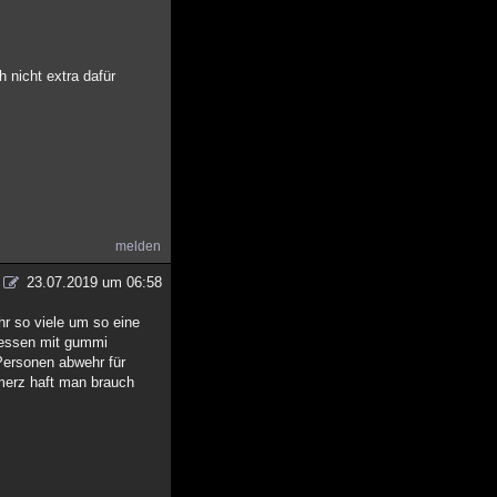
 nicht extra dafür
melden
23.07.2019 um 06:58
r so viele um so eine
sessen mit gummi
Personen abwehr für
hmerz haft man brauch