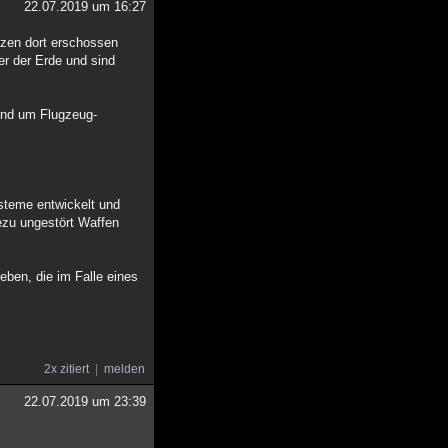
22.07.2019 um 16:27
zen dort erschossen
ter der Erde und sind
sind um Flugzeug-
steme entwickelt und
ezu ungestört Waffen
ben, die im Falle eines
2x zitiert
melden
22.07.2019 um 23:39