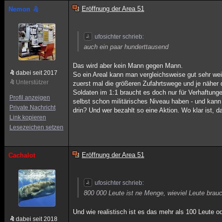
Eröffnung der Area 51
Nemon
ufosichter schrieb:
auch ein paar hunderttausend
Das wird aber kein Mann gegen Mann.
dabei seit 2017
So ein Areal kann man vergleichsweise gut sehr wei
Unterstützer
zuerst mal die größeren Zufahrtswege und je näher
Soldaten im 1:1 braucht es doch nur für Verhaftun
Profil anzeigen
selbst schon militärisches Niveau haben - und kann
Private Nachricht
drin? Und wer bezahlt so eine Aktion. Wo klar ist,
Link kopieren
Lesezeichen setzen
Eröffnung der Area 51
Cachalot
ufosichter schrieb:
800 000 Leute ist ne Menge, wieviel Leute brau
Und wie realistisch ist es das mehr als 100 Leute 
dabei seit 2018