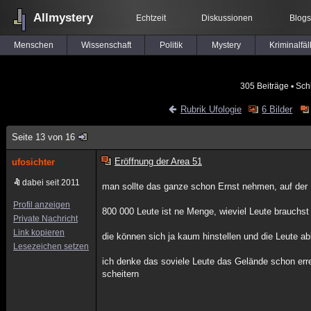
Allmystery
Echtzeit
Diskussionen
Blogs
Menschen
Wissenschaft
Politik
Mystery
Kriminalfäl
305 Beiträge
▪ Sch
Rubrik Ufologie
6 Bilder
Seite 13 von 16
Eröffnung der Area 51
ufosichter
dabei seit 2011
man sollte das ganze schon Ernst nehmen, auf der
Profil anzeigen
800 000 Leute ist ne Menge, wieviel Leute brauchst
Private Nachricht
Link kopieren
die können sich ja kaum hinstellen und die Leute ab
Lesezeichen setzen
ich denke das soviele Leute das Gelände schon err
scheitern