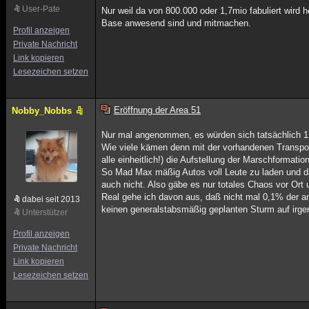
User-Pate
Nur weil da von 800.000 oder 1,7mio fabuliert wird h
Base anwesend sind und mitmachen.
Profil anzeigen
Private Nachricht
Link kopieren
Lesezeichen setzen
Eröffnung der Area 51
Nobby_Nobbs
Nur mal angenommen, es würden sich tatsächlich 1,
Wie viele kämen denn mit der vorhandenen Transportk
alle einheitlich!) die Aufstellung der Marschformatio
So Mad Max mäßig Autos voll Leute zu laden und da
auch nicht. Also gäbe es nur totales Chaos vor O
Real gehe ich davon aus, daß nicht mal 0,1% der an
dabei seit 2013
keinen generalstabsmäßig geplanten Sturm auf irg
Unterstützer
Profil anzeigen
Private Nachricht
Link kopieren
Lesezeichen setzen