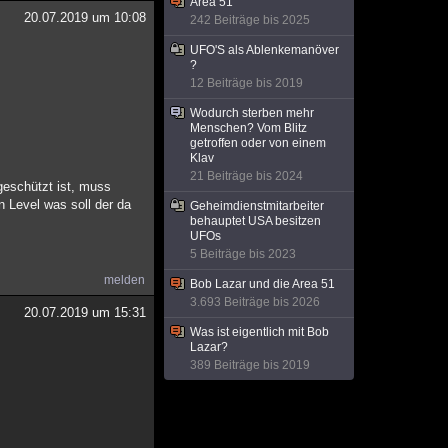
Area 51
20.07.2019 um 10:08
242 Beiträge bis 2025
UFO'S als Ablenkemanöver
?
12 Beiträge bis 2019
Wodurch sterben mehr
Menschen? Vom Blitz
getroffen oder von einem
Klav
21 Beiträge bis 2024
geschützt ist, muss
n Level was soll der da
Geheimdienstmitarbeiter
behauptet USA besitzen
UFOs
5 Beiträge bis 2023
melden
Bob Lazar und die Area 51
3.693 Beiträge bis 2026
20.07.2019 um 15:31
Was ist eigentlich mit Bob
Lazar?
389 Beiträge bis 2019