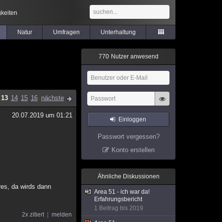
keiten
Natur
Umfragen
Unterhaltung
7
7
0
Nutzer anwesend
13
14
15
16
nächste
20.07.2019 um 01:21
Einloggen
Passwort vergessen?
Konto erstellen
Ähnliche Diskussionen
es, da wirds dann
Area 51 - ich war da!
Erfahrungsbericht
1 Beitrag bis 2019
2x zitiert
melden