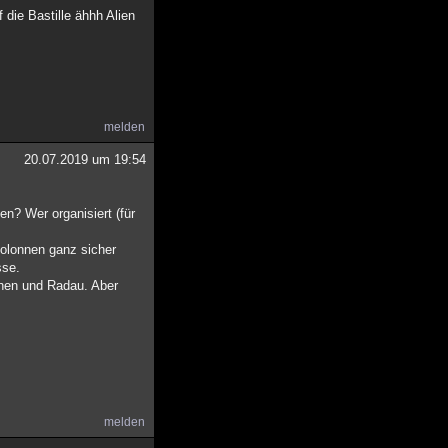
 die Bastille ähhh Alien
melden
20.07.2019 um 19:54
en? Wer organisiert (für
Kolonnen ganz sicher
sse.
chen und Radau. Aber
melden