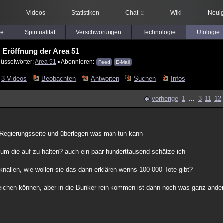
Videos
Statistiken
Chat
Wiki
Neuig
2
le
Spiritualität
Verschwörungen
Technologie
Ufologie
Eröffnung der Area 51
lüsselwörter:
Area 51
▪ Abonnieren:
Feed
E-Mail
3 Videos
Beobachten
Antworten
Suchen
Infos
vorherige
1
...
3
11
12
 Regierungsseite und überlegen was man tun kann
 um die auf zu halten? auch ein paar hunderttausend schätze ich
knallen, wie wollen sie das dann erklären wenns 100 000 Tote gibt?
eichen können, aber in die Bunker rein kommen ist dann noch was ganz ander