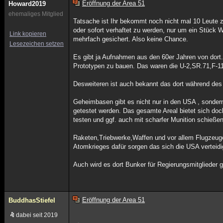
Eröffnung der Area 51
Howard2019
ehemaliges Mitglied
Tatsache ist Ihr bekommt noch nicht mal 10 Leut
oder sofort verhaftet zu werden, nur um ein Stück Wü
Link kopieren
mehrfach gesichert. Also keine Chance.
Lesezeichen setzen
Es gibt ja Aufnahmen aus den 60er Jahren von dort.
Prototypen zu bauen. Das waren die U-2,SR.71,F-1
Desweiteren ist auch bekannt das dort während des 
Geheimbasen gibt es nicht nur in den USA , sonde
getestet werden. Das gesamte Areal bietet sich do
testen und ggf. auch mit scharfer Munition schießen
Raketen,Triebwerke,Waffen und vor allem Flugzeuge
Atomkrieges dafür sorgen das sich die USA verteid
Auch wird es dort Bunker für Regierungsmitglieder 
Eröffnung der Area 51
BuddhasStiefel
dabei seit 2019