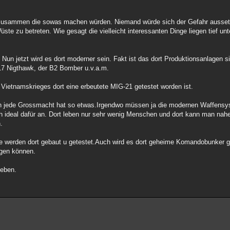
e zusammen die sowas machen würden. Niemand würde sich der Gefahr ausset
ste zu betreten. Wie gesagt die vielleicht interessanten Dinge liegen tief un
 Nun jetzt wird es dort moderner sein. Fakt ist das dort Produktionsanlagen 
17 Nigthawk, der B2 Bomber u.v.a.m.
Vietnamskrieges dort eine erbeutete MIG-21 getestet worden ist.
rn jede Grossmacht hat so etwas.Irgendwo müssen ja die modernen Waffensy
ch ideal dafür an. Dort leben nur sehr wenig Menschen und dort kann man nah
.
 werden dort gebaut u getestet.Auch wird es dort geheime Komandobunker ge
igen können.
geben.