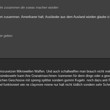
Leute zusammen die sowas machen würden
rt zusammen. Amerikaner halt; Ausländer aus dem Ausland würden glaube ich
der geben.
 einzusetzen Mikrowellen Waffen. Und auch schallwaffen man brauch nicht meh
 bündeswehr kann ihre Granatmaschinen- kannonen für denn dingo oder a ge
lichen Geschosse mit spreng splitter sondern gummi Kugeln. noch dazu anti 
 funktioniert wie ne claymore miene nur halt nicht tödlich sondern sehr Sc