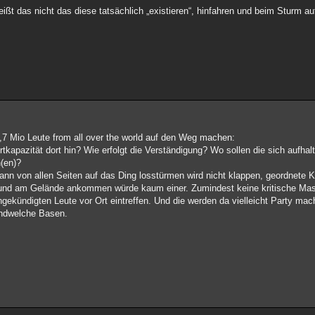
eißt das nicht das diese tatsächlich „existieren“, hinfahren und beim Sturm auf
7 Mio Leute from all over the world auf den Weg machen:
apazität dort hin? Wie erfolgt die Verständigung? Wo sollen die sich aufhalt
n(en)?
nn von allen Seiten auf das Ding losstürmen wird nicht klappen, geordnete 
rt und am Gelände ankommen würde kaum einer. Zumindest keine kritische Ma
gekündigten Leute vor Ort eintreffen. Und die werden da vielleicht Party ma
endwelche Basen.