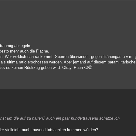
träumig abriegeln.
 desto mehr auch die Fläche.
gen. Wer wirklich nah rankommt, Sperren überwindet, gegen Tränengas u.v.m. 
 als ultima ratio erschossen werden. Aber jemand auf diesem paramilitärische
 dass es keinen Rückzug geben wird. Okay, Putin 😉🤫
chst um die auf zu halten? auch ein paar hunderttausend schätze ich
oder vielleicht auch tausend tatsächlich kommen würden?