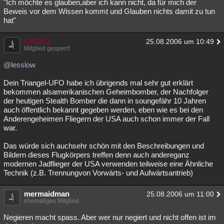
"Ich möchte es glauben,aber ich kann nicht, da für mich der
Beweis vor dem Wissen kommt und Glauben nichts damit zu tun
hat"
UffTaTa
25.08.2006 um 10:49
Mitglied gesperrt
@lesslow
Dein Triangel-UFO habe ich übrigends mal sehr gut erklärt
bekommen alsamerikanischen Geheimbomber, der Nachfolger
der heutigen Stealth Bomber die dann in soungefähr 10 Jahren
auch öffentlich bekannt gegeben werden, eben wie es bei den
Anderengeheimen Fliegern der USA auch schon immer der Fall
war.
Das würde sich auchsehr schön mit den Beschreibungen und
Bildern dieses Flugkörpers treffen denn auch andereganz
modernen Jadflieger der USA verwenden teilweise eine Ähnliche
Technik (z.B. Trennungvon Vorwärts- und Aufwärtsantrieb)
mermaidman
25.08.2006 um 11:00
ehemaliges Mitglied
Negieren macht spass. Aber wer nur negiert und nicht offen ist im