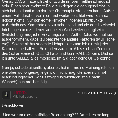
Genau DASS, hatte ich gehofftwürde im Sammelthread möglich
sein. Einen oder mehrere Fälle zu kriegen die genügendInfos in
sich haben damit man darüber überhaupt diskutieren kann. Außer
einem Fall, deraber von niemand weiter beachtet wird, kam da
jedoch nichts. Nur schlechte Filmchen indenen Lichtpunkte
außerhalb des Kamerafokus zu sehen sind und die damit keinerlei
Infobringen und zu denen auch kein Wort weiter gesagt wird
(Entstehung, mögliche Erklärungen,etc., Author (also wer hat sie
aufgenommen), dabei zu beachtende andere Faktoren (Müll,Höhe,
etc)). Solche nichts sagende Lichtpunkte kann ich dir mit jeder
Kamera innerhalbvon Sekunden zaubern. Alles sieht außerhalb
des Schärfebereich GLEICH aus und könnteALLES sein. Und da
ich unter ALLES alles mögliche, im allg aber keine UFOs kenne....
Nun ja, schade eigentlich, aber es hat mir meine Meinung (die ich
wie oben schongesagt eigentlich nicht mag, die aber nun mal
aufgrund logischer Schlussfolgerungwichtiger ist als mein
Wunsch) nun mal bestätigt.
UffTaTa
25.08.2006 um 11:22
Mitglied gesperrt
@snoblower
"Und warum diese auffällige Beleuchtung??? Da mit es so lang