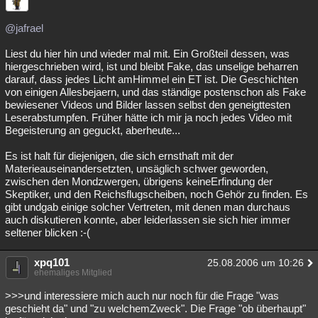
@jafrael
Liest du hier hin und wieder mal mit. Ein Großteil dessen, was
hiergeschrieben wird, ist und bleibt Fake, das unselige beharren
darauf, dass jedes Licht amHimmel ein ET ist. Die Geschichten
von einigen Allesbejaern, und das ständige postenschon als Fake
bewiesener Videos und Bilder lassen selbst den geneigttesten
Leserabstumpfen. Früher hätte ich mir ja noch jedes Video mit
Begeisterung an geguckt, aberheute...
Es ist halt für diejenigen, die sich ernsthaft mit der
Materieauseinandersetzten, unsäglich schwer geworden,
zwischen den Mondzwergen, übrigens keineErfindung der
Skeptiker, und den Reichsflugscheiben, noch Gehör zu finden. Es
gibt undgab einige solcher Vertreten, mit denen man durchaus
auch diskutieren konnte, aber leiderlassen sie sich hier immer
seltener blicken :-(
xpq101
25.08.2006 um 10:26
ehemaliges Mitglied
>>>und interessiere mich auch nur noch für die Frage "was
geschieht da" und "zu welchemZweck". Die Frage "ob überhaupt"