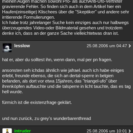
meinen Augen machen sowohl Pro- als auchAnti-Ufo-Vertreter
gravierende Fehler. So finden sich auch in dem Artikel hier ein
Haufen(einseitige) Klischees über die "Skeptiker" und andere sehr
irritierende Formulierungen.
Ich habe trotz jahrelanger Suche kein einziges auch nur halbwegs
überzeugendes Video-oder Bildmaterial gesehen und trotzdem
denke ich, dass an der ganze Sache vielleichtetwas dran ist.
lesslow
25.08.2006 um 04:47
hat er, aber du solltest ihn, wenn dann, mal per pn fragen.
ansonsten seh ichdas ähnlich wie jafrael. auch ich habe einiges
erlebt, freunde ebenso, die sich an dertal-sperre in belgien
befanden, als dort vor etwa 15jahren, das "triangel-ufo" über
ihrenköpfen auftauchte und die talsperre in licht tauchte, das es tag
hell wurde.
fürmich ist die existenzfrage geklärt.
und nun zurück, zu grey's wunderbarenthread
intruder
25.08.2006 um 10:01