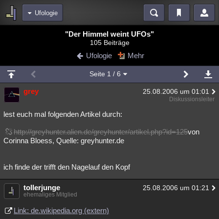
Ufologie
Bereiche
"Der Himmel weint UFOs"
105 Beiträge
Echtzeit
Diskussionen
Blogs
Videos
Statistiken
Ufologie
Mehr
Chat
Wiki
Neuigkeiten
Seite
1
/ 6
meine Rubriken
grey
25.08.2006 um 01:01
Menschen
Wissenschaft
Politik
Mystery
Kriminalfälle
Diskussionsleiter
Spiritualität
Verschwörungen
Technologie
Ufologie
lest euch mal folgenden Artikel durch:
http://greyhunter.alien.de/greyhunter/artikel.php?id=125
von
Natur
Umfragen
Unterhaltung
Corinna Bloess, Quelle: greyhunter.de
weitere Rubriken
Philosophie
Träume
Orte
Esoterik
Literatur
ich finde der trifft den Nagelauf den Kopf
Astronomie
Helpdesk
Gruppen
Gaming
Filme
tollerjunge
25.08.2006 um 01:21
ehemaliges Mitglied
Musik
Clash
Verbesserungen
Allmystery
English
Link: de.wikipedia.org (extern)
Übersichten