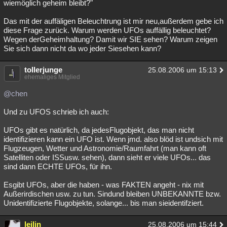
wiemöglich geheim bleibt?"
Das mit der auffäligen Beleuchtrung ist mir neu,außerdem gebe ich
diese Frage zurück. Warum werden UFOs auffällig beleuchtet?
Wegen derGeheimhaltung? Damit wir SIE sehen? Warum zeigen
Sie sich dann nicht da wo jeder Siesehen kann?
tollerjunge
25.08.2006 um 15:13
ehemaliges Mitglied
@chen
Und zu UFOS schrieb ich auch:
UFOs gibt es natürlich, da jedesFlugobjekt, das man nicht
identifizieren kann ein UFO ist. Wenn jmd. also blöd ist undsich mit
Flugzeugen, Wetter und Astronomie/Raumfahrt (man kann oft
Satelliten oder ISSusw. sehen), dann sieht er viele UFOs... das
sind dann ECHTE UFOs, für ihn.
Esgibt UFOs, aber die haben - was FAKTEN angeht - nix mit
Außerirdischen usw. zu tun. Sindund bleiben UNBEKANNTE bzw.
Unidentifizierte Flugobjekte, solange... bis man sieidentifziert.
leilin
25.08.2006 um 15:44