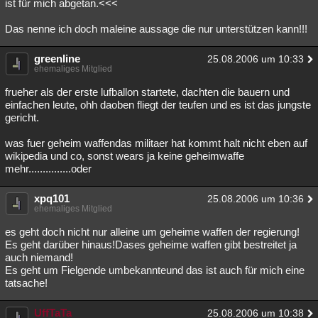
ist für mich abgetan.<<<
Das nenne ich doch maleine aussage die nur unterstützen kann!!!
greenline
25.08.2006 um 10:33
ehemaliges Mitglied
frueher als der erste lufballon startete, dachten die bauern und
einfachen leute, ohh daoben fliegt der teufen und es ist das jungste
gericht.
was fuer geheim waffendas militaer hat kommt halt nicht eben auf
wikipedia und co, sonst wears ja keine geheimwaffe
mehr...............oder
xpq101
25.08.2006 um 10:36
ehemaliges Mitglied
es geht doch nicht nur alleine um geheime waffen der regierung!
Es geht darüber hinaus!Dases geheime waffen gibt bestreitet ja
auch niemand!
Es geht um Fielgende umbekannteund das ist auch für mich eine
tatsache!
UffTaTa
25.08.2006 um 10:38