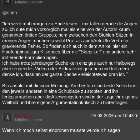
Mitglied gesperrt
@chen
"Ich werd mal morgen zu Ende lesen... mir fallen gerade die Augen
zu.Ich oute mich vorsorglich mal als eine von der Autorin kaum
genannten dritten Gruppe,einem zwischen-den-Stühlen-Sitzer. In
meinen Augen machen sowohl Pro- als auchAnti-Ufo-Vertreter
gravierende Fehler. So finden sich auch in dem Artikel hier ein
Haufen(einseitige) Klischees über die "Skeptiker" und andere sehr
irritierende Formulierungen.
Ich habe trotz jahrelanger Suche kein einziges auch nur halbwegs
überzeugendes Video-oder Bildmaterial gesehen und trotzdem
denke ich, dass an der ganze Sache vielleichtetwas dran ist. "
Bin absolut mit dir einer Meinung. Am besten sind beide Seitedarin,
den jeweils anderen in eine Schublade zu stopfen und ihn
fertigzumachen aber dieAllerwenigsten sind in der Lage ihr eigenes
Weltbild und ihre eigene Argumentationkritisch zu hinterfragen.
UffTaTa
25.08.2006 um 10:43
Mitglied gesperrt
Wenn ich moch selbst einordnen müsste würde ich sagen