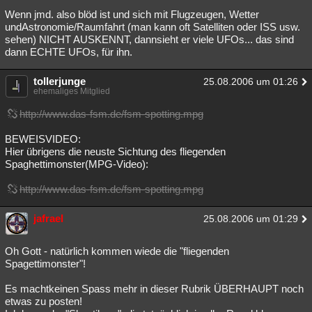
Wenn jmd. also blöd ist und sich mit Flugzeugen, Wetter
undAstronomie/Raumfahrt (man kann oft Satelliten oder ISS usw.
sehen) NICHT AUSKENNT, dannsieht er viele UFOs... das sind
dann ECHTE UFOs, für ihn.
tollerjunge
25.08.2006 um 01:26
ehemaliges Mitglied
http://www.das-fsm.de/fsm-spotting.mpg
BEWEISVIDEO:
Hier übrigens die neuste Sichtung des fliegenden
Spaghettimonster(MPG-Video):
http://www.das-fsm.de/fsm-spotting.mpg
jafrael
25.08.2006 um 01:29
Oh Gott - natürlich kommen wiede die "fliegenden
Spagettimonster"!
Es machtkeinen Spass mehr in dieser Rubrik ÜBERHAUPT noch
etwas zu posten!