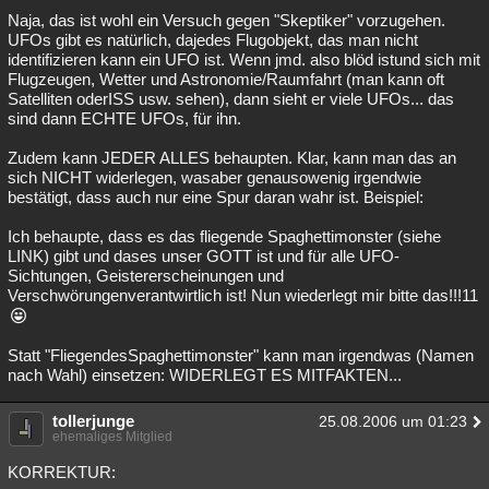
Naja, das ist wohl ein Versuch gegen "Skeptiker" vorzugehen.
Besucht
Teilgenommen
Alle
Neue
Geschlossen
UFOs gibt es natürlich, dajedes Flugobjekt, das man nicht
identifizieren kann ein UFO ist. Wenn jmd. also blöd istund sich mit
Lesenswert
Schlüsselwörter
Flugzeugen, Wetter und Astronomie/Raumfahrt (man kann oft
Satelliten oderISS usw. sehen), dann sieht er viele UFOs... das
sind dann ECHTE UFOs, für ihn.
Zudem kann JEDER ALLES behaupten. Klar, kann man das an
sich NICHT widerlegen, wasaber genausowenig irgendwie
bestätigt, dass auch nur eine Spur daran wahr ist. Beispiel:
Ich behaupte, dass es das fliegende Spaghettimonster (siehe
LINK) gibt und dases unser GOTT ist und für alle UFO-
Sichtungen, Geistererscheinungen und
Verschwörungenverantwirtlich ist! Nun wiederlegt mir bitte das!!!11
Statt "FliegendesSpaghettimonster" kann man irgendwas (Namen
nach Wahl) einsetzen: WIDERLEGT ES MITFAKTEN...
tollerjunge
25.08.2006 um 01:23
ehemaliges Mitglied
KORREKTUR: