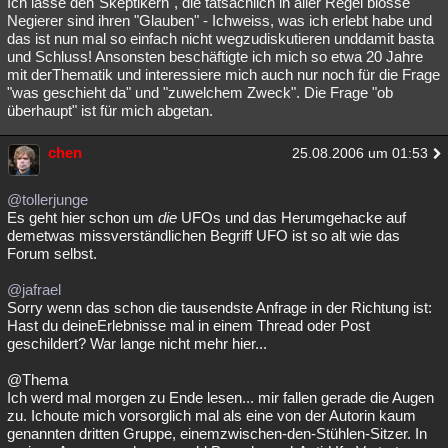
Ich lasse den"Skeptikern", die tatsächlich in aller Regel blosse
Negierer sind ihren "Glauben" - Ichweiss, was ich erlebt habe und
das ist nun mal so einfach nicht wegzudiskutieren unddamit basta
und Schluss! Ansonsten beschäftigte ich mich so etwa 20 Jahre
mit derThematik und interessiere mich auch nur noch für die Frage
"was geschieht da" und "zuwelchem Zweck". Die Frage "ob
überhaupt" ist für mich abgetan.
chen
25.08.2006 um 01:53
@tollerjunge
Es geht hier schon um
die
UFOs und das Herumgehacke auf
demetwas missverständlichen Begriff UFO ist so alt wie das
Forum selbst.
@jafrael
Sorry wenn das schon die tausendste Anfrage in der Richtung ist:
Hast du deineErlebnisse mal in einem Thread oder Post
geschildert? War lange nicht mehr hier...
@Thema
Ich werd mal morgen zu Ende lesen... mir fallen gerade die Augen
zu. Ichoute mich vorsorglich mal als eine von der Autorin kaum
genannten dritten Gruppe, einemzwischen-den-Stühlen-Sitzer. In