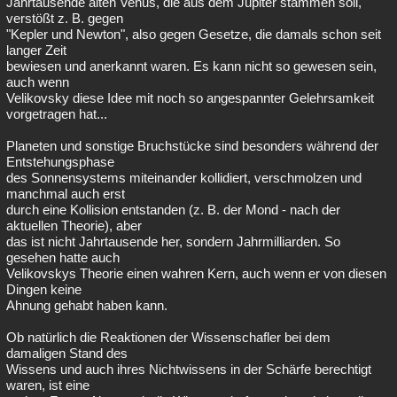
Jahrtausende alten Venus, die aus dem Jupiter stammen soll,
verstößt z. B. gegen
"Kepler und Newton", also gegen Gesetze, die damals schon seit
langer Zeit
bewiesen und anerkannt waren. Es kann nicht so gewesen sein,
auch wenn
Velikovsky diese Idee mit noch so angespannter Gelehrsamkeit
vorgetragen hat...
Planeten und sonstige Bruchstücke sind besonders während der
Entstehungsphase
des Sonnensystems miteinander kollidiert, verschmolzen und
manchmal auch erst
durch eine Kollision entstanden (z. B. der Mond - nach der
aktuellen Theorie), aber
das ist nicht Jahrtausende her, sondern Jahrmilliarden. So
gesehen hatte auch
Velikovskys Theorie einen wahren Kern, auch wenn er von diesen
Dingen keine
Ahnung gehabt haben kann.
Ob natürlich die Reaktionen der Wissenschafler bei dem
damaligen Stand des
Wissens und auch ihres Nichtwissens in der Schärfe berechtigt
waren, ist eine