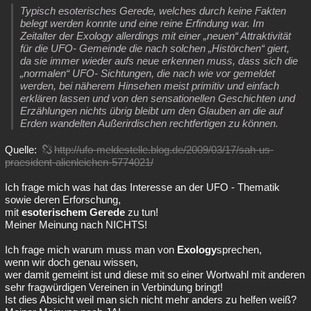
Typisch esoterisches Gerede, welches durch keine Fakten
belegt werden konnte und eine reine Erfindung war. Im
Zeitalter der Exology allerdings mit einer „neuen“ Attraktivität
für die UFO- Gemeinde die nach solchen „Histörchen“ giert,
da sie immer wieder aufs neue erkennen muss, dass sich die
„normalen“ UFO- Sichtungen, die nach wie vor gemeldet
werden, bei näherem Hinsehen meist primitiv und einfach
erklären lassen und von den sensationellen Geschichten und
Erzählungen nichts übrig bleibt um den Glauben an die auf
Erden wandelten Außerirdischen rechtfertigen zu können.
Quelle:
http://ufo-meldestelle.blog.de/2009/03/17/sah-us-
praesident-alienleichen-5774021/
Ich frage mich was hat das Interesse an der UFO - Thematik
sowie deren Erforschung,
mit
esoterischem Gerede
zu tun!
Meiner Meinung nach NICHTS!
Ich frage mich warum muss man von
Exology
sprechen,
wenn wir doch genau wissen,
wer damit gemeint ist und diese mit so einer Wortwahl mit anderen
sehr fragwürdigen Vereinen in Verbindung bringt!
Ist dies Absicht weil man sich nicht mehr anders zu helfen weiß?