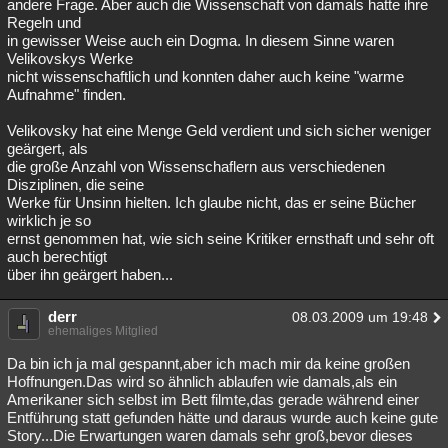
andere Frage. Aber auch die Wissenschaft von damals hatte ihre
Regeln und
in gewisser Weise auch ein Dogma. In diesem Sinne waren
Velikovskys Werke
nicht wissenschaftlich und konnten daher auch keine "warme
Aufnahme" finden.
Velikovsky hat eine Menge Geld verdient und sich sicher weniger
geärgert, als
die große Anzahl von Wissenschaflern aus verschiedenen
Disziplinen, die seine
Werke für Unsinn hielten. Ich glaube nicht, das er seine Bücher
wirklich je so
ernst genommen hat, wie sich seine Kritiker ernsthaft und sehr oft
auch berechtigt
über ihn geärgert haben...
derr
08.03.2009 um 19:48
ehemaliges Mitglied
Da bin ich ja mal gespannt,aber ich mach mir da keine großen
Hoffnungen.Das wird so ähnlich ablaufen wie damals,als ein
Amerikaner sich selbst im Bett filmte,das gerade während einer
Entführung statt gefunden hätte und daraus wurde auch keine gute
Story...Die Erwartungen waren damals sehr groß,bevor dieses