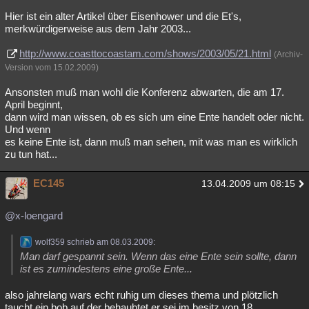
Hier ist ein alter Artikel über Eisenhower und die Et's,
merkwürdigerweise aus dem Jahr 2003...
http://www.coasttocoastam.com/shows/2003/05/21.html
(Archiv-
Version vom 15.02.2009)
Ansonsten muß man wohl die Konferenz abwarten, die am 17.
April beginnt,
dann wird man wissen, ob es sich um eine Ente handelt oder nicht.
Und wenn
es keine Ente ist, dann muß man sehen, mit was man es wirklich
zu tun hat...
EC145
13.04.2009 um 08:15
@x-loengard
wolf359 schrieb am 08.03.2009:
Man darf gespannt sein. Wenn das eine Ente sein sollte, dann
ist es zumindestens eine große Ente...
also jahrelang wars echt ruhig um dieses thema und plötzlich
taucht ein bob auf der behaubtet er sei im besitz von 18