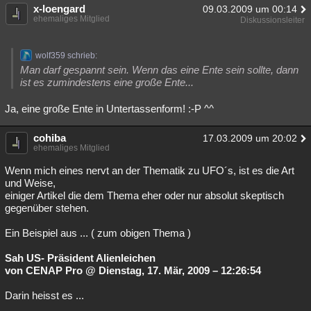
x-loengard
09.03.2009 um 00:14
ehemaliges Mitglied
Diskussionsleiter
wolf359 schrieb:
Man darf gespannt sein. Wenn das eine Ente sein sollte, dann
ist es zumindestens eine große Ente...
Ja, eine große Ente in Untertassenform! :-P ^^
cohiba
17.03.2009 um 20:02
ehemaliges Mitglied
Wenn mich eines nervt an der Thematik zu UFO´s, ist es die Art
und Weise,
einiger Artikel die dem Thema eher oder nur absolut skeptisch
gegenüber stehen.
Ein Beispiel aus ... ( zum obigen Thema )
Sah US- Präsident Alienleichen
von CENAP Pro @ Dienstag, 17. Mär, 2009 – 12:26:54
Darin heisst es ...