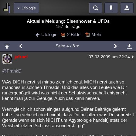
Ufologie
Bereiche
Aktuelle Meldung: Eisenhower & UFOs
157 Beiträge
Echtzeit
Diskussionen
Blogs
Videos
Statistiken
Ufologie
2 Bilder
Mehr
Chat
Wiki
Neuigkeiten
Seite
4
/ 8
meine Rubriken
jafrael
07.03.2009 um 22:24
Menschen
Wissenschaft
Politik
Mystery
Kriminalfälle
Spiritualität
Verschwörungen
Technologie
Ufologie
@FrankD
WAs DICH nervt ist mir so ziemlich egal. MICH nervt auch so
Natur
Umfragen
Unterhaltung
manches in solchen Threads. Und das alles von Leuten wie Dir
weitere Rubriken
runtergebügelt wird was nicht der Schulwissenschaft entspricht
kennt man ja zur Genüge. Auch das kann nerven.
Philosophie
Träume
Orte
Esoterik
Literatur
Wenngleich ich schon einiges aufgrund Deiner Beiträge gelernt
Astronomie
Helpdesk
Gruppen
Gaming
Filme
habe - so sehe ich doch nicht, dass Du bei allem was Du schreibst
(gerade wenn es sich NICHT um Ägyptologie handelt) stets der
Musik
Clash
Verbesserungen
Allmystery
English
Weisheit letzten Schluss absonderst. -gg*
Übersichten