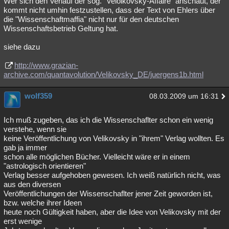
Wer sich den Verlauf der sog. "Velöikovsky-Affaire" anschaut, der
kommt nicht umhin festzustellen, dass der Text von Ehlers über
Besucht
Teilgenommen
Alle
Neue
Geschlossen
die "Wissenschaftmaffia" nicht nur für den deutschen
Wissenschaftsbetrieb Geltung hat.
Lesenswert
Schlüsselwörter
siehe dazu
http://www.grazian-
archive.com/quantavolution/Velikovsky_DE/juergens1b.html
wolf359
08.03.2009 um 16:31
Ich muß zugeben, das ich die Wissenschaflter schon ein wenig
verstehe, wenn sie
keine Veröffentlichung von Velikovsky in "ihrem" Verlag wollten. Es
gab ja immer
schon alle möglichen Bücher. Vielleicht wäre er in einem
"astrologisch orientieren"
Verlag besser aufgehoben gewesen. Ich weiß natürlich nicht, was
aus den diversen
Veröffentlichungen der Wissenschaflter jener Zeit geworden ist,
bzw. welche ihrer Ideen
heute noch Gültigkeit haben, aber die Idee von Velikovsky mit der
erst wenige