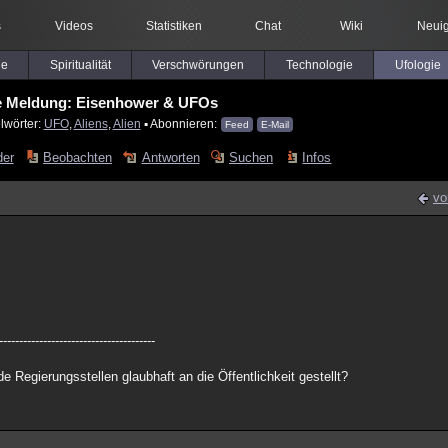
s
Videos
Statistiken
Chat
Wiki
Neuig
le
Spiritualität
Verschwörungen
Technologie
Ufologie
e Meldung: Eisenhower & UFOs
lwörter:
UFO
,
Aliens
,
Alien
▪ Abonnieren:
Feed
E-Mail
der
Beobachten
Antworten
Suchen
Infos
vo
---------------------------------------
 Regierungsstellen glaubhaft an die Öffentlichkeit gestellt?