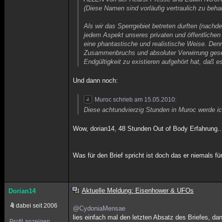
(Diese Namen sind vorläufig vertraulich zu behan
Als wir das Sperrgebiet betreten durften (nachd
jedem Aspekt unseres privaten und öffentlichen
eine phantastische und realistische Weise. De
Zusammenbruchs und absoluter Verwirrung gesehe
Endgültigkeit zu existieren aufgehört hat, daß e
Und dann noch:
Muroc schrieb am 15.05.2010:
Diese achtundvierzig Stunden in Muroc werde i
Wow, dorian14, 48 Stunden Out of Body Erfahrung..
Was für den Brief spricht ist doch das er niemals für
Aktuelle Meldung: Eisenhower & UFOs
Dorian14
dabei seit 2006
@CydoniaMensae
lies einfach mal den letzten Absatz des Briefes, dan
Profil anzeigen