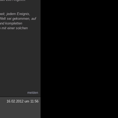
eit, jedem Ereignis,
 Welt sei gekommen, auf
and kompletten
 mit einer solchen
melden
16.02.2012 um 11:56