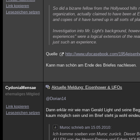
Link kopieren
So did a bizarre fellow from the Hollywood hills
Lesezeichen setzen
organization, actually claimed to have been at E
and copies of it have turned up in all sorts of pl
Investigation into Mr. Light's background, howev
experiences" were a logical extension of the real
just such an experience.
Quelle
http://www.ufocasebook.com/1954eisenh
Kann man schön am Ende des Briefes nachlesen.
Aktuelle Meldung: Eisenhower & UFOs
CydoniaMensae
ehemaliges Mitglied
@Dorian14
Link kopieren
Dann erklär mir wie man Gerald Light und seine Beg
Lesezeichen setzen
kaum möglich sein und im Brief steht ja wohl eindeu
Muroc schrieb am 15.05.2010:
Ich komme soeben von Muroc zurück. Dieser Beri
ALLEN von der Hearst-Presse und Edwin NOURS