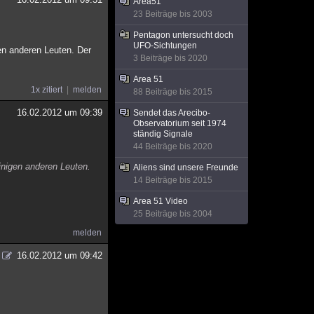
Area51
23 Beiträge bis 2003
Pentagon untersucht doch
UFO-Sichtungen
en anderen Leuten. Der
3 Beiträge bis 2020
Area 51
1x zitiert
melden
88 Beiträge bis 2015
16.02.2012 um 09:39
Sendet das Arecibo-
Observatorium seit 1974
ständig Signale
44 Beiträge bis 2020
inigen anderen Leuten.
Aliens sind unsere Freunde
14 Beiträge bis 2015
Area 51 Video
25 Beiträge bis 2004
melden
16.02.2012 um 09:42