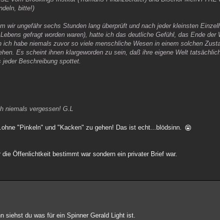
deln, bitte!)
em wir ungefähr sechs Stunden lang überprüft und nach jeder kleinsten Einzelh
 Lebens gefragt worden waren), hatte ich das deutliche Gefühl, das Ende der
nn ich habe niemals zuvor so viele menschliche Wesen in einem solchen Zust
n. Es scheint ihnen klargeworden zu sein, daß ihre eigene Welt tatsächlich
s jeder Beschreibung spottet.
ch niemals vergessen! G.L
.ohne "Pinkeln" und "Kacken" zu gehen! Das ist echt...blödsinn.
 die Öffenlichtkeit bestimmt war sondern ein privater Brief war.
n siehst du was für ein Spinner Gerald Light ist.