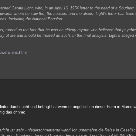
 named Gerald Light, who, in an April 16, 1954 letter to the head of a Southern
dwards where he saw Ike, the saucers and the aliens. Light's letter has been 
aces, including the National Enquirer.
er, turned up the fact that he was an elderly mystic who believed that psychic
ity of life and should be treated as such. In the final analysis, Light's allege
oweraliens.html
leiter durchsucht und befragt hat wenn er angeblich in dieser Form in Muroc 
tig das drinne:
cht ist wahr - niederschmetternd wahr! Ich unternahm die Reise in Gesellsc
E vom Brookings-Institut (Trumans Finanzberater) und Bischof McINTYRE 