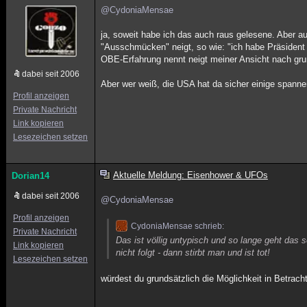
@CydoniaMensae
ja, soweit habe ich das auch raus gelesene. Aber au
"Ausschmücken" neigt, so wie: "ich habe Präsiden
OBE-Erfahrung nennt neigt meiner Ansicht nach g
dabei seit 2006
Aber wer weiß, die USA hat da sicher einige spanne
Profil anzeigen
Private Nachricht
Link kopieren
Lesezeichen setzen
Aktuelle Meldung: Eisenhower & UFOs
Dorian14
dabei seit 2006
@CydoniaMensae
Profil anzeigen
CydoniaMensae schrieb:
Private Nachricht
Das ist völlig untypisch und so lange geht das
Link kopieren
nicht folgt - dann stirbt man und ist tot!
Lesezeichen setzen
würdest du grundsätzlich die Möglichkeit in Betrac