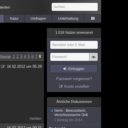
keiten
Natur
Umfragen
Unterhaltung
1
.
0
1
8
Nutzer anwesend
rherige
1
2
3
4
5
6
7
8
16.02.2012 um 05:29
Einloggen
Passwort vergessen?
Konto erstellen
Ähnliche Diskussionen
Germ - Bewusstsein,
Verschlusssache Gott
melden
1 Beitrag bis 2014
16.02.2012 um 09:31