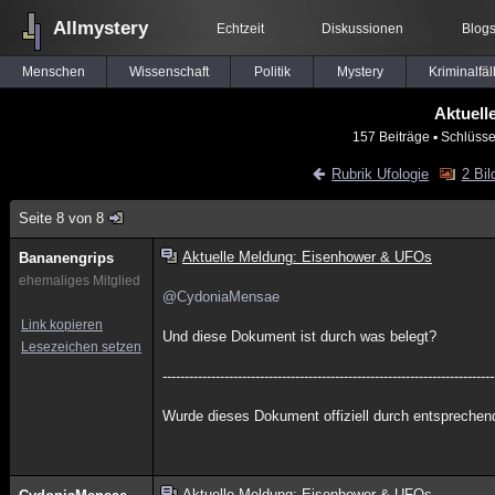
Allmystery
Echtzeit
Diskussionen
Blog
Menschen
Wissenschaft
Politik
Mystery
Kriminalfäl
Aktuell
157 Beiträge
▪ Schlüsse
Rubrik Ufologie
2 Bil
Seite 8 von 8
Aktuelle Meldung: Eisenhower & UFOs
Bananengrips
ehemaliges Mitglied
@CydoniaMensae
Link kopieren
Und diese Dokument ist durch was belegt?
Lesezeichen setzen
---------------------------------------------------------------------------
Wurde dieses Dokument offiziell durch entsprechende
Aktuelle Meldung: Eisenhower & UFOs