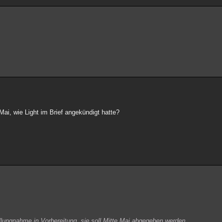
Mai, wie Light im Brief angekündigt hatte?
Stellungnahme in Vorbereitung, sie soll Mitte Mai abgegeben werden.