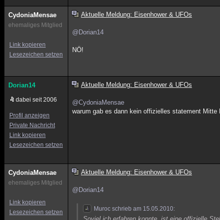
Aktuelle Meldung: Eisenhower & UFOs
CydoniaMensae
ehemaliges Mitglied
@Dorian14
Link kopieren
NÖ!
Lesezeichen setzen
Aktuelle Meldung: Eisenhower & UFOs
Dorian14
dabei seit 2006
@CydoniaMensae
warum gab es dann kein offizielles statement Mitte 
Profil anzeigen
Private Nachricht
Link kopieren
Lesezeichen setzen
Aktuelle Meldung: Eisenhower & UFOs
CydoniaMensae
ehemaliges Mitglied
@Dorian14
Link kopieren
Muroc schrieb am 15.05.2010:
Lesezeichen setzen
Soviel ich erfahren konnte, ist eine offizielle 