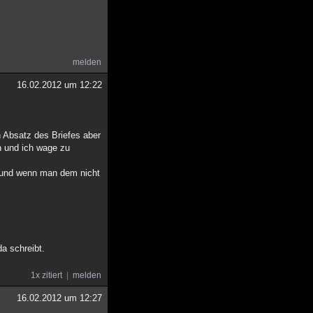
melden
16.02.2012 um 12:22
n Absatz des Briefes aber
n und ich wage zu
t und wenn man dem nicht
da schreibt.
1x zitiert
melden
16.02.2012 um 12:27