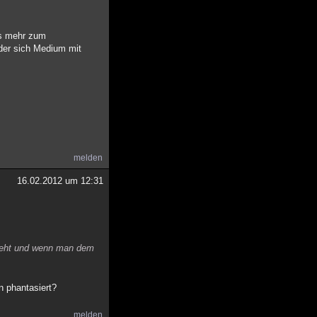
was mehr zum
der sich Medium mit
melden
16.02.2012 um 12:31
 zieht und wenn man dem
n phantasiert?
melden