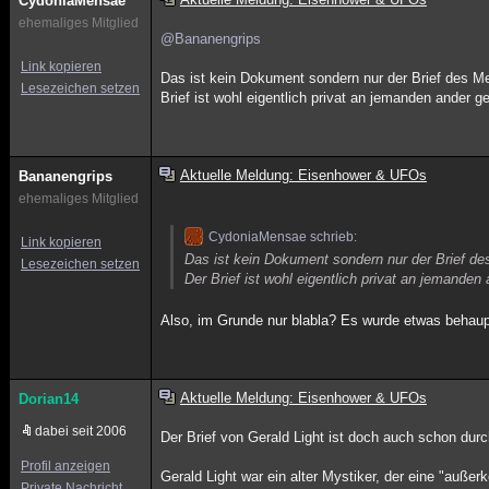
CydoniaMensae
ehemaliges Mitglied
@Bananengrips
Link kopieren
Das ist kein Dokument sondern nur der Brief des M
Lesezeichen setzen
Brief ist wohl eigentlich privat an jemanden ander g
Aktuelle Meldung: Eisenhower & UFOs
Bananengrips
ehemaliges Mitglied
CydoniaMensae schrieb:
Link kopieren
Das ist kein Dokument sondern nur der Brief de
Lesezeichen setzen
Der Brief ist wohl eigentlich privat an jemanden
Also, im Grunde nur blabla? Es wurde etwas behaup
Aktuelle Meldung: Eisenhower & UFOs
Dorian14
dabei seit 2006
Der Brief von Gerald Light ist doch auch schon dur
Profil anzeigen
Gerald Light war ein alter Mystiker, der eine "außer
Private Nachricht