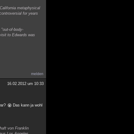
 California metaphysical
controversial for years
 "out-of-body-
d visit to Edwards was
melden
16.02.2012 um 10:33
war?
Das kann ja wohl
haft von Franklin
aus Los Angeles.