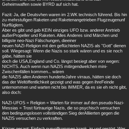
Geheimwaffen sowie BYRD auf sich hat.
Fazit: Ja, die Deutsvhen waren im 2.WK technisch führend. Bis hin
zu mehrstufigen Raketen und Raketenangetrieben Flugzeugenunf
Nurflüglern.
Aber es gibt und gab KEIN einziges UFO bzw. anderer Anrtrieb
außerPropeller und Raketen. Alles Anderes sind Märchen und
billigste neo-Nazi Fälschungen, dieeiner
neuen NAZI-Religion mit den geflüchteten NAZIS als "Gott" dienen
soll. Wiegesagt: Wenn die Nazis so stark wären und es sie noch
gäbe, hätten sie
doch die USA,England und Co. längst besiegt aber von wegen:
NICHTS. Auch wenn nun NAZIS mitirgendwelchen mini-
Zwischenfällen kommen... wären
die NAZIS allen Anderen hunderteJahre virraus, hätten sie doch
das der Weltöffentlichkeit gezeigt und was gegen ihreFeinde
unternommen und warten nicht bis IMMER, da es sie eh nicht gibt,
also doch:
NAZI-UFOS = Religion = Warten für immer auf den pseudo-Nazi-
Messias = Trost fürtraurige Nazis, die so psychisch versuchen
den bedingungslosen vollständigen Sieg derAlliierten gegen die
NAZIS versuchen zu verkraften.
Kürzer gesagt: Einfach nurvollkommen krank, irr und gestört. Wer