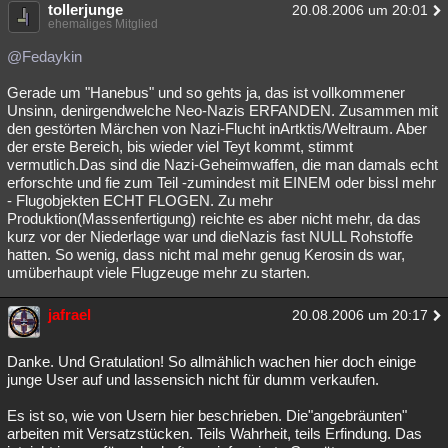
tollerjunge
20.08.2006 um 20:01
ehemaliges Mitglied
@Fedaykin
Gerade um "Hanebus" und so gehts ja, das ist vollkommener
Unsinn, denirgendwelche Neo-Nazis ERFANDEN. Zusammen mit
den gestörten Märchen von Nazi-Flucht inArtktis/Weltraum. Aber
der erste Bereich, bis wieder viel Teyt kommt, stimmt
vermutlich.Das sind die Nazi-Geheimwaffen, die man damals echt
erforschte und fie zum Teil -zumindest mit EINEM oder bissl mehr
- Flugobjekten ECHT FLOGEN. Zu mehr
Produktion(Massenfertigung) reichte es aber nicht mehr, da das
kurz vor der Niederlage war und dieNazis fast NULL Rohstoffe
hatten. So wenig, dass nicht mal mehr genug Kerosin ds war,
umüberhaupt viele Flugzeuge mehr zu starten.
jafrael
20.08.2006 um 20:17
Danke. Und Gratulation! So allmählich wachen hier doch einige
junge User auf und lassensich nicht für dumm verkaufen.
Es ist so, wie von Usern hier beschrieben. Die"angebräunten"
arbeiten mit Versatzstücken. Teils Wahrheit, teils Erfindung. Das