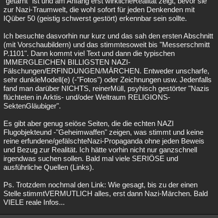
"getarnt" ist und am Anfang erst wirklicheRealität zeigt, bevor sie
zur Nazi-Traumwelt, die wohl sofort für jeden Denkenden mit
IQüber 50 (geistig schwerst gestört) erkennbar sein sollte.
Ich besuchte dasvorhin nur kurz und das sah den ersten Abschnitt
(mit Vorschaubildern) und das stimmtesoweit bis "Messerschmitt
P.1101". Dann kommt viel Text und dann die typischen
IMMERGLEICHEN BILLIGSTEN NAZI-
Fälschungen/ERFINDUNGEN/MÄRCHEN. Entweder unscharfe,
sehr dunkleModell(e) (-"Fotos") oder Zeichnungen usw. Jedenfalls
fand man darüber NICHTS, reinerMüll, psyhisch gestörter "Nazis
flüchteten in Arktis- und/oder Weltraum RELIGIONS-
SektenGläubiger".
Es gibt aber genug seiöse Seiten, die die echten NAZI
Flugobjekteund -"Geheimwaffen" zeigen, was stimmt und keine
reine erfundene/gefälschteNazi-Propaganda ohne jeden Beweis
und Bezug zur Realität. Ich hätte vorhin nicht nur ganzschnell
irgendwas suchen sollen. Bald mal viele SERIÖSE und
ausführliche Quellen (Links).
Ps. Trotzdem nochmal den Link: Wie gesagt, bis zu der einen
Stelle stimmtVERMUTLICH alles, erst dann Nazi-Märchen. Bald
VIELE reale Infos...