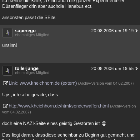
Ich kenne die Seite, ja sind auch die ganzen Experimentellen
Düsenflieger drin aber auchdie Hanebus ect.
ansonsten passt die SEite.
superego
20.08.2006 um 19:19
ehemaliges Mitglied
unsinn!
tollerjunge
20.08.2006 um 19:55
ehemaliges Mitglied
Link: www.kheichhorn.de (extern)
(Archiv-Version vom 04.02.2007)
Ups, ich sehe gerade, dass
http://www.kheichhorn.de/html/sonderwaffen.html
(Archiv-Version
vom 04.02.2007)
doch eine NAZI-Seite eines geistig Gestörten ist
Das liegt daran, dassdiese scheinbar zu Beginn gut gemacht und