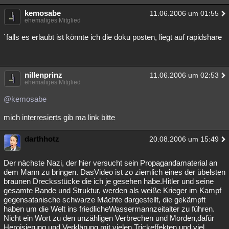
Besucht
Teilgenommen
Alle
Neue
Geschlossen
kemosabe
11.06.2006 um 01:55
ehemaliges Mitglied
Lesenswert
Schlüsselwörter
`falls es erlaubt ist könnte ich die doku posten, liegt auf rapidshare
nillenprinz
11.06.2006 um 02:53
ehemaliges Mitglied
@kemosabe
mich interresierts gib ma link bitte
darthhotz
20.08.2006 um 15:49
Der nächste Nazi, der hier versucht sein Propagandamaterial an
dem Mann zu bringen. DasVideo ist zo ziemlich eines der übelsten
braunen Drecksstücke die ich je gesehen habe.Hitler und seine
gesamte Bande und Struktur, werden als weiße Krieger im Kampf
gegensatanische schwarze Mächte dargestellt, die gekämpft
haben um die Welt ins friedlicheWassermannzeitalter zu führen.
Nicht ein Wort zu den unzähligen Verbrechen und Morden,dafür
Heroisierung und Verklärung mit vielen Trickeffekten und viel