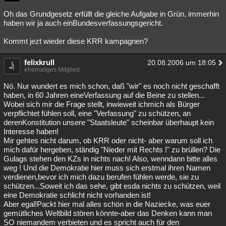
Oh das Grundgesetz erfüllt die gleiche Aufgabe in Grün, immerhin
haben wir ja auch einBundesverfassungsgericht.
Kommt jezt wieder diese KRR kampagnen?
felixkrull
20.08.2006 um 18:05
ehemaliges Mitglied
Nö. Nur wundert es mich schon, daß "wir" es noch nicht geschafft
haben, in 60 Jahren eineVerfassung auf die Beine zu stellen...
Wobei sich mir die Frage stellt, inwieweit ichmich als Bürger
verpflichtet fühlen soll, eine "Verfassung" zu schützen, an
derenKonstitution unsere "Staatsleute" scheinbar überhaupt kein
Interesse haben!
Mir gehtes nicht darum, ob KRR oder nicht- aber warum soll ich
mich dafür hergeben, ständig "Nieder mit Rechts !" zu brüllen? Die
Gulags stehen den KZs in nichts nach! Also, wenndann bitte alles
weg ! Und die Demokratie hier muss sich erstmal ihren Namen
verdienen,bevor ich mich dazu berufen fühlen werde, sie zu
schützen...Soweit ich das sehe, gibt esda nichts zu schützen, weil
eine Demokratie schlicht nicht vorhanden ist!
Aber egal!Packt hier mal alles schön in die Naziecke, was euer
gemütliches Weltbild stören könnte-aber das Denken kann man
SO niemandem verbieten und es spricht auch für den