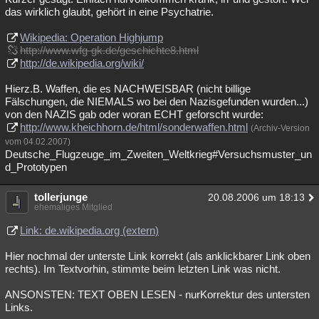
das wirklich glaubt, gehört in eine Psychatrie.
Wikipedia: Operation Highjump
http://www.wfg-gk.de/geschichte8.html
http://de.wikipedia.org/wiki/
Hierz.B. Waffen, die es NACHWEISBAR (nicht billige
Fälschungen, die NIEMALS wo bei den Nazisgefunden wurden...)
von den NAZIS gab oder woran ECHT geforscht wurde:
http://www.kheichhorn.de/html/sonderwaffen.html
(Archiv-Version
vom 04.02.2007)
Deutsche_Flugzeuge_im_Zweiten_Weltkrieg#Versuchsmuster_un
d_Prototypen
tollerjunge
20.08.2006 um 18:13
ehemaliges Mitglied
Link: de.wikipedia.org (extern)
Hier nochmal der unterste Link korrekt (als anklickbarer Link oben
rechts). Im Textvorhin, stimmte beim letzten Link was nicht.
ANSONSTEN: TEXT OBEN LESEN - nurKorrektur des untersten
Links.