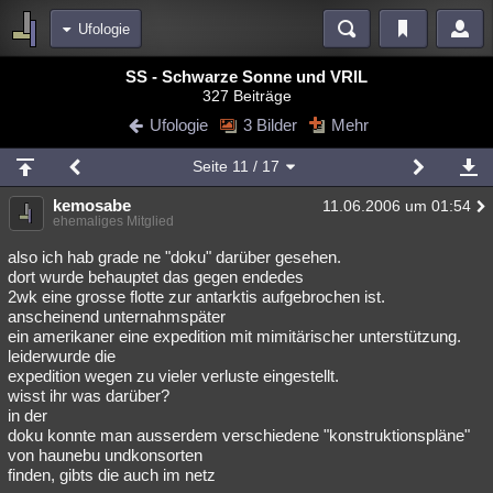
Ufologie
Bereiche
SS - Schwarze Sonne und VRIL
327 Beiträge
Echtzeit
Diskussionen
Blogs
Videos
Statistiken
Ufologie
3 Bilder
Mehr
Chat
Wiki
Neuigkeiten
Seite
11
/ 17
meine Rubriken
kemosabe
11.06.2006 um 01:54
Menschen
Wissenschaft
Politik
Mystery
Kriminalfälle
ehemaliges Mitglied
Spiritualität
Verschwörungen
Technologie
Ufologie
also ich hab grade ne "doku" darüber gesehen.
dort wurde behauptet das gegen endedes
2wk eine grosse flotte zur antarktis aufgebrochen ist.
Natur
Umfragen
Unterhaltung
anscheinend unternahmspäter
weitere Rubriken
ein amerikaner eine expedition mit mimitärischer unterstützung.
leiderwurde die
Philosophie
Träume
Orte
Esoterik
Literatur
expedition wegen zu vieler verluste eingestellt.
wisst ihr was darüber?
Astronomie
Helpdesk
Gruppen
Gaming
Filme
in der
doku konnte man ausserdem verschiedene "konstruktionspläne"
Musik
Clash
Verbesserungen
Allmystery
English
von haunebu undkonsorten
finden, gibts die auch im netz
Übersichten