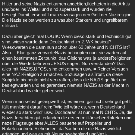
Hitler und seine Nazis entkamen angeblich,flüchteten in die Arktis
und/oder ins Weltall und sind superstark und wurden nie
besiegt.Damit, erschafft man sozusagen den Gott der Nazireligion:
Die Nazis selbst werden zu wasüber Starkem und ungreifbarem
stilisiert.
Dazu aber gleich mal LOGIK: Wenn dieso stark und technisch gut
sind, wieso wurde dann Deutschland im 2. WK besiegt?
Wiesowarten die dann nun schon über 60 Jahre und NICHTS ist?
Also.... Klar, ganz verwirrteNazis behaupten nun, sie warten auf
einen bestimmten Zeitpunkt, das Gleiche was ja andereReligionen
über die Wiederkehr von JESUS sagen. Nun verstanden? Das
alles mit NAZIS,UFOS, sind entkommen usw. = Reiner Versuch
eine NAZI-Religion zu machen. Sozusagen alsTrost, da diese
Subjekte bis heute nicht verkraften, dass die NAZIS getötet und
besiegtwurden und es garantiert, niemals NAZIS an der Macht in
Deutschland wieder geben wird.
Wenn man selbst gelangweilt ist, es einem gar nicht sehr gut geht,
fällt manleicht darauf rein: "Wie toll wäre es, wenn Deutschland
wieder so stark wird" usw. Dochdaran ist nun mal NICHTS. Ja, die
Nazis forschten gut, erfanden die ersten militärischenRaketen und
neze Flugzeuge aber ALLES basuerte auf Propeller und
Raketenantrieb. Sieheunten, da Sachen die die Nazis wirklich
erfanden und was es mit Neuschwabenland undNazi-