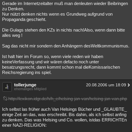
Gerade im Internetzeitalter muß man denleuten wieder Beibringen
zu Denken.
Nur nützt denken nichts wenn es Grundweg aufgrund von
Propaganda geschieht.
Die Gulags stehen den KZs in nichts nach!Also, wenn dann bitte
alles weg !
Sag das nicht mir sondern den Anhängern desWeltkommunismus.
Ist halt hier im Forum so, wenn viele reden wir haben
keineVerfassung und wir wären defacto noch unter
besatzungsrecht, dann kommt schon mal dieKomissarischen
Reichsregierung ins spiel.
tollerjunge
20.08.2006 um 18:09
ehemaliges Mitglied
http://lexikon.idgr.de/h/h_e/helsing-jan-van/helsing-jan-van.php
Ich selbst las früher auch Van Helsings Bücher und _GLAUBTE_
einige Zeit an das, was erschreibt. Bis dahin, als ich selbst anfing
zu denken. Das was Helsing und Co. wollen, istdas ERRICHTEn
einer NAZI-RELIGION: