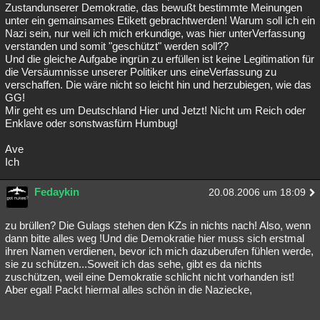
Zustandunserer Demokratie, das bewußt bestimmte Meinungen
unter ein gemainsames Etikett gebrachtwerden! Warum soll ich ein
Nazi sein, nur weil ich mich erkundige, was hier unterVerfassung
verstanden und somit "geschützt" werden soll??
Und die gleiche Aufgabe ingrün zu erfüllen ist keine Legitimation für
die Versäumnisse unserer Politiker uns eineVerfassung zu
verschaffen. Die wäre nicht so leicht hin und herzubiegen, wie das
GG!
Mir geht es um Deutschland Hier und Jetzt! Nicht um Reich oder
Enklave oder sonstwasfürn Humbug!
Ave
Ich
Fedaykin
20.08.2006 um 18:09
zu brüllen? Die Gulags stehen den KZs in nichts nach! Also, wenn
dann bitte alles weg !Und die Demokratie hier muss sich erstmal
ihren Namen verdienen, bevor ich mich dazuberufen fühlen werde,
sie zu schützen...Soweit ich das sehe, gibt es da nichts
zuschützen, weil eine Demokratie schlicht nicht vorhanden ist!
Aber egal! Packt hiermal alles schön in die Naziecke,