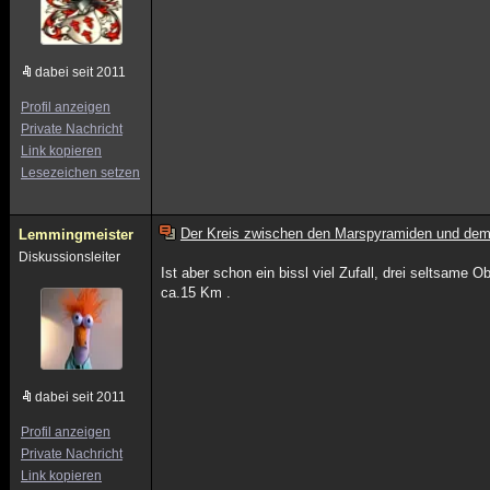
dabei seit 2011
Profil anzeigen
Private Nachricht
Link kopieren
Lesezeichen setzen
Der Kreis zwischen den Marspyramiden und dem
Lemmingmeister
Diskussionsleiter
Ist aber schon ein bissl viel Zufall, drei seltsame 
ca.15 Km .
dabei seit 2011
Profil anzeigen
Private Nachricht
Link kopieren