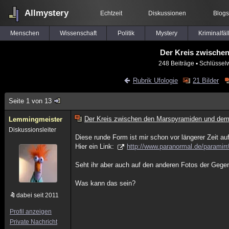
Allmystery
Echtzeit
Diskussionen
Blogs
Menschen
Wissenschaft
Politik
Mystery
Kriminalfäl
Der Kreis zwische
248 Beiträge
▪ Schlüssel
Rubrik Ufologie
21 Bilder
Seite 1 von 13
Der Kreis zwischen den Marspyramiden und dem
Lemmingmeister
Diskussionsleiter
Diese runde Form ist mir schon vor längerer Zeit au
Hier ein Link:
http://www.paranormal.de/paramirr/
Seht ihr aber auch auf den anderen Fotos der Gege
Was kann das sein?
dabei seit 2011
Profil anzeigen
Private Nachricht