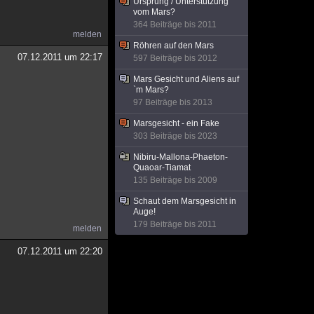
Ursprung / Unterstützung
vom Mars?
364 Beiträge bis 2011
melden
Röhren auf den Mars
07.12.2011 um 22:17
597 Beiträge bis 2012
Mars Gesicht und Aliens auf
`m Mars?
97 Beiträge bis 2013
Marsgesicht - ein Fake
303 Beiträge bis 2023
Nibiru-Mallona-Phaeton-
Quaoar-Tiamat
135 Beiträge bis 2009
Schaut dem Marsgesicht in
Auge!
179 Beiträge bis 2011
melden
07.12.2011 um 22:20