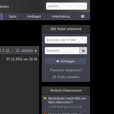
keiten
Natur
Umfragen
Unterhaltung
9
6
8
Nutzer anwesend
2
3
11
...
13
nächste
07.12.2011 um 22:16
Einloggen
Passwort vergessen?
Konto erstellen
Ähnliche Diskussionen
Marsroboter macht Bild von
Mars-Männchen?
2.226 Beiträge bis 2018