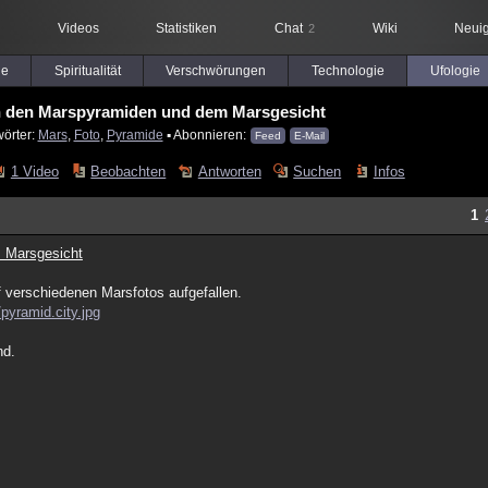
Videos
Statistiken
Chat
Wiki
Neuig
2
le
Spiritualität
Verschwörungen
Technologie
Ufologie
n den Marspyramiden und dem Marsgesicht
wörter:
Mars
,
Foto
,
Pyramide
▪ Abonnieren:
Feed
E-Mail
1 Video
Beobachten
Antworten
Suchen
Infos
1
 Marsgesicht
f verschiedenen Marsfotos aufgefallen.
pyramid.city.jpg
nd.