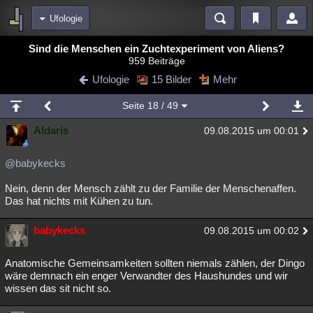
Ufologie
Bereiche
Sind die Menschen ein Zuchtexperiment von Aliens?
959 Beiträge
Echtzeit
Diskussionen
Blogs
Videos
Statistiken
Ufologie
15 Bilder
Mehr
Chat
Wiki
Neuigkeiten
2
Seite
18
/ 49
meine Rubriken
Aldaris
09.08.2015 um 00:01
Menschen
Wissenschaft
Politik
Mystery
Kriminalfälle
Spiritualität
Verschwörungen
Technologie
Ufologie
@babykecks
Nein, denn der Mensch zählt zu der Familie der Menschenaffen.
Natur
Umfragen
Unterhaltung
Das hat nichts mit Kühen zu tun.
weitere Rubriken
babykecks
Philosophie
Träume
Orte
Esoterik
09.08.2015 um 00:02
Literatur
Astronomie
Helpdesk
Gruppen
Gaming
Filme
Anatomische Gemeinsamkeiten sollten niemals zählen, der Dingo
wäre demnach ein enger Verwandter des Haushundes und wir
Musik
Clash
Verbesserungen
Allmystery
English
wissen das sit nicht so.
Übersichten