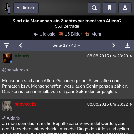
Ufologie
Bereiche
Sind die Menschen ein Zuchtexperiment von Aliens?
959 Beiträge
Echtzeit
Diskussionen
Blogs
Videos
Statistiken
Ufologie
15 Bilder
Mehr
Chat
Wiki
Neuigkeiten
Seite
17
/ 49
meine Rubriken
Aldaris
08.08.2015 um 23:20
Menschen
Wissenschaft
Politik
Mystery
Kriminalfälle
Spiritualität
Verschwörungen
Technologie
Ufologie
@babykecks
Menschen sind auch Affen. Genauer gesagt Altweltaffen und
Natur
Umfragen
Unterhaltung
Primaten bzw. Menschenaffen, wozu auch Schimpansen zählen.
weitere Rubriken
Das kannst du innerhalb von ein paar Sekunden ergooglen.
Philosophie
Träume
Orte
Esoterik
Literatur
babykecks
08.08.2015 um 23:22
Astronomie
Helpdesk
Gruppen
Gaming
Filme
@Aldaris
Musik
Clash
Verbesserungen
Allmystery
English
Ja mag sein das manche Begriffe dafür verwendet werden, aber
den Menschen unterscheidet manche Dinge den Affen und gelten
Übersichten