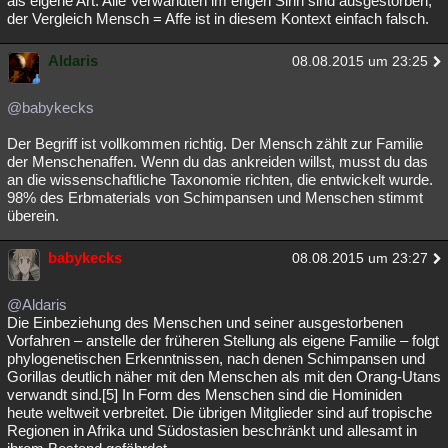
als eigene Art. Alle Verwandten im engen Sinn sind ausgestorben,
der Vergleich Mensch = Affe ist in diesem Kontext einfach falsch.
Besucht
Teilgenommen
Alle
Neue
Geschlossen
Aldaris
Lesenswert
Schlüsselwörter
08.08.2015 um 23:25
@babykecks
Der Begriff ist vollkommen richtig. Der Mensch zählt zur Familie
der Menschenaffen. Wenn du das ankreiden willst, musst du das
an die wissenschaftliche Taxonomie richten, die entwickelt wurde.
98% des Erbmaterials von Schimpansen und Menschen stimmt
überein.
babykecks
08.08.2015 um 23:27
@Aldaris
Die Einbeziehung des Menschen und seiner ausgestorbenen
Vorfahren – anstelle der früheren Stellung als eigene Familie – folgt
phylogenetischen Erkenntnissen, nach denen Schimpansen und
Gorillas deutlich näher mit den Menschen als mit den Orang-Utans
verwandt sind.[5] In Form des Menschen sind die Hominiden
heute weltweit verbreitet. Die übrigen Mitglieder sind auf tropische
Regionen in Afrika und Südostasien beschränkt und allesamt in