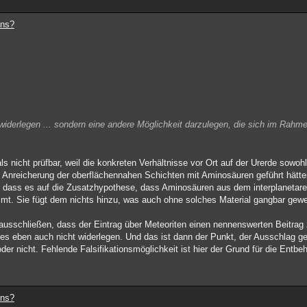
ens?
 widerlegen ... sondern eine andere Möglichkeit darzulegen, die sich im Ra
ls nicht prüfbar, weil die konkreten Verhältnisse vor Ort auf der Urerde sowoh
 Anreicherung der oberflächennahen Schichten mit Aminosäuren geführt hätte
so dass es auf die Zusatzhypothese, dass Aminosäuren aus dem interplaneta
mmt. Sie fügt dem nichts hinzu, was auch ohne solches Material gangbar gew
t ausschließen, dass der Eintrag über Meteoriten einen nennenswerten Beitra
es eben auch nicht widerlegen. Und das ist dann der Punkt, der Ausschlag ge
r nicht. Fehlende Falsifikationsmöglichkeit ist hier der Grund für die Entbehr
ens?