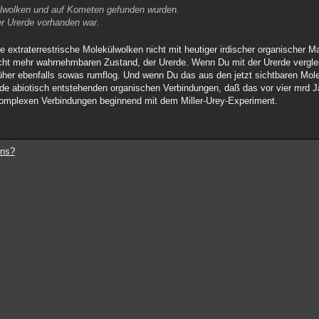
ülwolken und auf Kometen gefunden wurden.
er Urerde vorhanden war.
extraterrestrische Molekülwolken nicht mit heutiger irdischer organischer Ma
cht mehr wahrnehmbaren Zustand, der Urerde. Wenn Du mit der Urerde vergle
rüher ebenfalls sowas rumflog. Und wenn Du das aus den jetzt sichtbaren Mole
rde abiotisch entstehenden organischen Verbindungen, daß das vor vier mrd Ja
 komplexen Verbindungen beginnend mit dem Miller-Urey-Experiment.
ens?