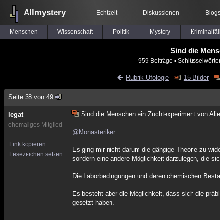
Allmystery
Echtzeit
Diskussionen
Blog
Menschen
Wissenschaft
Politik
Mystery
Kriminalfäl
Sind die Mens
959 Beiträge
▪ Schlüsselwörte
Rubrik Ufologie
15 Bilder
Seite 38 von 49
Sind die Menschen ein Zuchtexperiment von Ali
legat
ehemaliges Mitglied
@Monasteriker
Link kopieren
Es ging mir nicht darum die gängige Theorie zu wider
Lesezeichen setzen
sondern eine andere Möglichkeit darzulegen, die 
Die Laborbedingungen und deren chemischen Bestand
Es besteht aber die Möglichkeit, dass sich die präb
gesetzt haben.