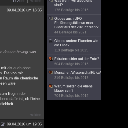
Was wenn wir die Aliens
1x zitiert
melden
sind?
09.04.2016 um 18:35
176 Beiträge bis 2015
Gibt es auch UFO
Entführungsfälle wo man
Bilder aus der Zukunft sieht?
44 Beiträge bis 2021
Gibt es andere Planeten wie
die Erde?
113 Beiträge bis 2025
hmen dessen bewegt was
Extraterrestrier auf der Erde?
504 Beiträge bis 2015
l mit als auch ohne
Menschen/Wissenschaft/Ufo/Aliens
n. Die von mir
216 Beiträge bis 2013
ren Raum die chemische
esen wäre.
Warum sollten die Aliens
klüger sein?
g zum Beginn der
704 Beiträge bis 2015
bend dafür ist, ob Deine
lichkeit.
melden
09.04.2016 um 19:05