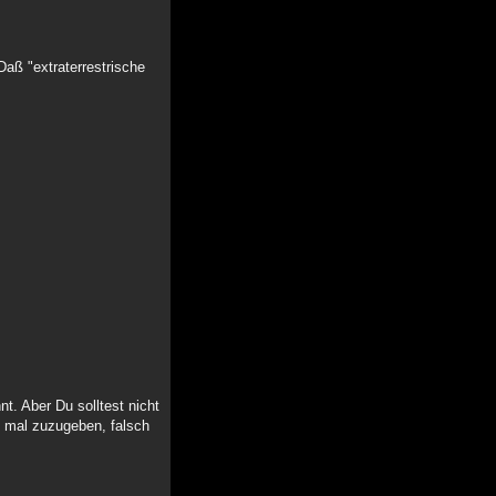
aß "extraterrestrische
t. Aber Du solltest nicht
ch mal zuzugeben, falsch