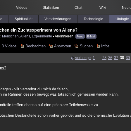
s
Videos
Statistiken
Chat
Wiki
Neuig
le
Spiritualität
Verschwörungen
Technologie
Ufologie
chen ein Zuchtexperiment von Aliens?
r:
Menschen
,
Aliens
,
Experimente
▪ Abonnieren:
Feed
E-Mail
3 Videos
Beobachten
Antworten
Suchen
Infos
vorherige
1
...
28
36
37
38
39
ens?
legen - vllt verstehst du mich da falsch,
sich im Rahmen dessen bewegt was tatsächlich gemessen werden kann.
teile treffen ebenso auf eine präsolare Teilchenwolke zu.
iotischen Bestandteile schon vorher gebildet und so die chemische Evolution 