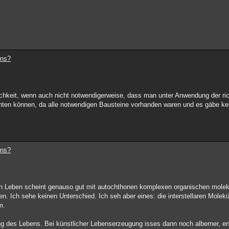
ens?
ichkeit, wenn auch nicht notwendigerweise, dass man unter Anwendung der ri
hten können, da alle notwendigen Bausteine vorhanden waren und es gäbe k
ens?
on Leben scheint genauso gut mit autochthonen komplexen organischen molek
aren. Ich sehe keinen Unterschied. Ich seh aber eines: die interstellaren Mole
m.
ung des Lebens. Bei künstlicher Lebenserzeugung isses dann noch alberner, ers