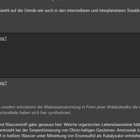
hl auf der Urerde wie auch in den interstellaren und interplanetaren Staubkö
ens?
ens?
gs, sondern entstammt der Materieansammlung in Form jener Molekülwolke di
tandteile haben sich hier synthetisiert.
und Wasserstoff gabs genauso hier. Welche organischen Lebensbausteine hätt
tsteht bei der Serpentinisierung von Olivin-haltigen Gesteinen. Ammoniak k
f in heißem Wasser unter Mitwirkung von Eisensulfid als Katalysator entstehe