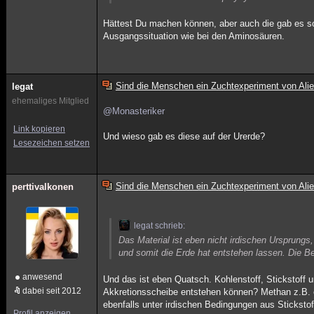
Hättest Du machen können, aber auch die gab es sowo
Ausgangssituation wie bei den Aminosäuren.
Sind die Menschen ein Zuchtexperiment von Ali
legat
ehemaliges Mitglied
@Monasteriker
Link kopieren
Und wieso gab es diese auf der Urerde?
Lesezeichen setzen
Sind die Menschen ein Zuchtexperiment von Ali
perttivalkonen
legat schrieb:
Das Material ist eben nicht irdischen Ursprun
und somit die Erde hat entstehen lassen. Die Bes
anwesend
Und das ist eben Quatsch. Kohlenstoff, Stickstoff 
dabei seit 2012
Akkretionsscheibe entstehen können? Methan z.B. en
ebenfalls unter irdischen Bedingungen aus Stickstof
Profil anzeigen