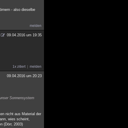
rnern - also dieselbe
melden
09.04.2016 um 19:35
1x zitiert
melden
09.04.2016 um 20:23
e unser Sonnensystem
en nicht aus Material der
ann, wies scheint,
n (Dörr, 2003)