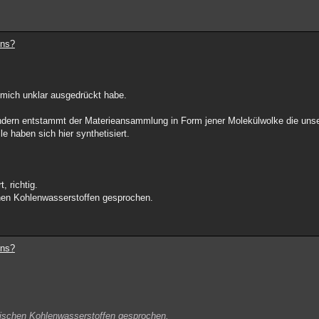
ens?
 mich unklar ausgedrückt habe.
 sondern entstammt der Materieansammlung in Form jener Molekülwolke die u
e haben sich hier synthetisiert.
, richtig.
chen Kohlenwasserstoffen gesprochen.
ens?
atischen Kohlenwasserstoffen gesprochen.