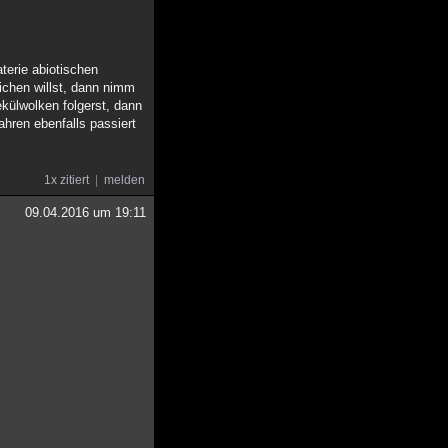
terie abiotischen
ichen willst, dann nimm
külwolken folgerst, dann
hren ebenfalls passiert
1x zitiert
melden
09.04.2016 um 19:11