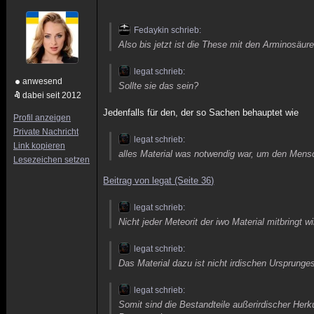
Fedaykin schrieb:
Also bis jetzt ist die These mit den Arminosäure
legat schrieb:
anwesend
Sollte sie das sein?
dabei seit 2012
Jedenfalls für den, der so Sachen behauptet wie
Profil anzeigen
Private Nachricht
legat schrieb:
Link kopieren
alles Material was notwendig war, um den Mensch
Lesezeichen setzen
Beitrag von legat (Seite 36)
legat schrieb:
Nicht jeder Meteorit der iwo Material mitbringt 
legat schrieb:
Das Material dazu ist nicht irdischen Ursprung
legat schrieb:
Somit sind die Bestandteile außerirdischer Herk