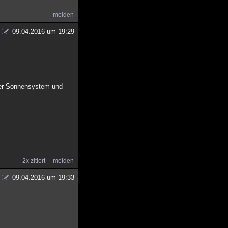
melden
09.04.2016 um 19:29
nser Sonnensystem und
2x zitiert
melden
09.04.2016 um 19:33