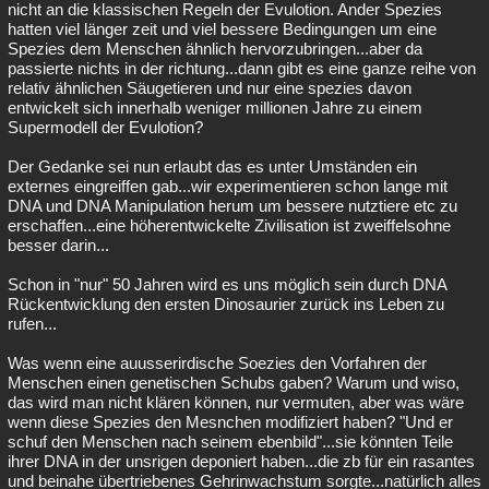
nicht an die klassischen Regeln der Evulotion. Ander Spezies
hatten viel länger zeit und viel bessere Bedingungen um eine
Spezies dem Menschen ähnlich hervorzubringen...aber da
passierte nichts in der richtung...dann gibt es eine ganze reihe von
relativ ähnlichen Säugetieren und nur eine spezies davon
entwickelt sich innerhalb weniger millionen Jahre zu einem
Supermodell der Evulotion?
Der Gedanke sei nun erlaubt das es unter Umständen ein
externes eingreiffen gab...wir experimentieren schon lange mit
DNA und DNA Manipulation herum um bessere nutztiere etc zu
erschaffen...eine höherentwickelte Zivilisation ist zweiffelsohne
besser darin...
Schon in "nur" 50 Jahren wird es uns möglich sein durch DNA
Rückentwicklung den ersten Dinosaurier zurück ins Leben zu
rufen...
Was wenn eine auusserirdische Soezies den Vorfahren der
Menschen einen genetischen Schubs gaben? Warum und wiso,
das wird man nicht klären können, nur vermuten, aber was wäre
wenn diese Spezies den Mesnchen modifiziert haben? "Und er
schuf den Menschen nach seinem ebenbild"...sie könnten Teile
ihrer DNA in der unsrigen deponiert haben...die zb für ein rasantes
und beinahe übertriebenes Gehrinwachstum sorgte...natürlich alles