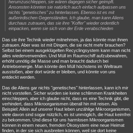
herumzuschleppen, sie wären dagegen sicher geimpft.
Ansonsten könnten sie natürlich auch einfach aufpassen uns
nichts "genetisches" zu hinterlassen. Ebenso ist es mit
außerirdischen Gegenständen. Ich glaube, man kann Aliens
durchaus zutrauen, das sie ihre "Koffer" wieder ordentlich
einpacken, wenn sie sich von der Erde verabschieden
Das sie ihre Technik wieder mitnehmen, ja das könnte man ihnen
zutrauen. Aber was ist mit Dingen, die sie nicht mehr brauchen?
Selbst bei einem ausgeklügelten Recyclingsystem kann man nicht
alles wiederverwenden. Und Müll im Raumschiff aufzubewahren,
erhöht unnötig die Masse und man braucht dadurch bei
Antriebsenergie. Man könnte den Müll höchstens im Weltraum
ausstoßen, aber dort würde er bleiben, und könnte von uns
entdeckt werden.
Das die Aliens gar nichts "genetisches" hinterlassen, kann ich mir
nicht vorstellen. Sicher würden sie keine schlimmen Krankheiten
einschleppen, aber ich glaube nicht, dass es eine Technik gibt, die
verhindert, dass Mikroorganismen überall hin mit reisen. Als
Beispiel: Allein auf unserer Haut leben unzählige Mikroorganismen,
viele davon sind sogar nützlich, es ist unmöglich, die Haut keimfrei
zu bekommen. Und diese für uns harmlosen Mikroorganismen
können in einem neuen, fremden Ökosystem eine neue Heimat
finden, in der sie sich ausbreiten können, weil sie dort keine