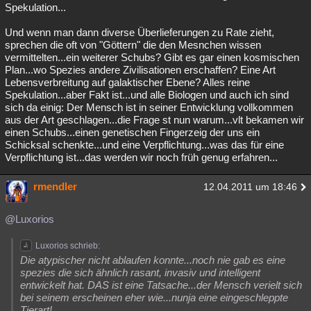
Spekulation...
Und wenn man dann diverse Überlieferungen zu Rate zieht,
sprechen die oft von "Göttern" die den Mesnchen wissen
vermittelten...ein weiterer Schubs? Gibt es gar einen kosmischen
Plan...wo Spezies andere Zivilisationen erschaffen? Eine Art
Lebensverbreitung auf galaktischer Ebene? Alles reine
Spekulation...aber Fakt ist...und alle Biologen und auch ich sind
sich da einig: Der Mensch ist in seiner Entwicklung vollkommen
aus der Art geschlagen...die Frage st nun warum...vlt bekamen wir
einen Schubs...einen genetischen Fingerzeig der uns ein
Schicksal schenkte...und eine Verpflichtung...was das für eine
Verpflichtung ist...das werden wir noch früh genug erfahren...
rmendler
12.04.2011 um 18:46
@Luxorios
Luxorios schrieb:
Die atypischer nicht ablaufen konnte...noch nie gab es eine
spezies die sich ähnlich rasant, invasiv und intelligent
entwickelt hat. DAS ist eine Tatsache...der Mensch verielt sich
bei seinem erscheinen eher wie...nunja eine eingeschleppte
Tierart!