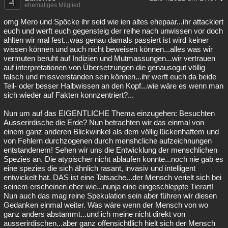
ehemaliges Mitglied
omg Mero und Spöcke ihr seid wie ien altes ehepaar...ihr attackiert
euch und werft euch gegensteig der reihe nach unwissen vor doch
ahlten wir mal fest...was genau damals passiert ist wird keiner
wissen können und auch nicht beweisen können...alles was wir
vermuten beruht auf Indizien und Mutmassungen...wir vertrauen
auf interpretationen von Übersetzungen die genausogut völlig
falsch und missverstanden sein können...ihr werft euch da beide
Teil- oder besser Halbwissen an den Kopf...wie wäre es wenn man
sich wieder auf Fakten konnzentriert?...
Nun um auf das EIGENTLICHE Thema einzugehen: Besuchten
Ausserirdische die Erde? Nun betrachten wir das einmal von
einem ganz anderen Blickwinkel als dem völlig lückenhaftem und
von Fehlern durchzogenen durch menshcliche aufzeichnungen
entstandenem! Sehen wir uns die Entwicklung der menschlichen
Spezies an. Die atypischer nicht ablaufen konnte...noch nie gab es
eine spezies die sich ähnlich rasant, invasiv und intelligent
entwickelt hat. DAS ist eine Tatsache...der Mensch verielt sich bei
seinem erscheinen eher wie...nunja eine eingeschleppte Tierart!
Nun auch das mag reine Spekulation sein aber führen wir diesen
Gedanken einmal weiter. Was wäre wenn der Mensch von wo
ganz anders abstammt...und ich meine nicht direkt von
ausserirdischen...aber ganz offensichtllich hielt sich der Mensch