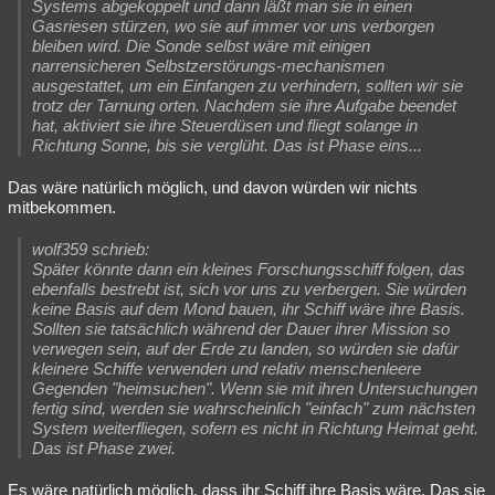
Systems abgekoppelt und dann läßt man sie in einen
Gasriesen stürzen, wo sie auf immer vor uns verborgen
bleiben wird. Die Sonde selbst wäre mit einigen
narrensicheren Selbstzerstörungs-mechanismen
ausgestattet, um ein Einfangen zu verhindern, sollten wir sie
trotz der Tarnung orten. Nachdem sie ihre Aufgabe beendet
hat, aktiviert sie ihre Steuerdüsen und fliegt solange in
Richtung Sonne, bis sie verglüht. Das ist Phase eins...
Das wäre natürlich möglich, und davon würden wir nichts
mitbekommen.
wolf359 schrieb:
Später könnte dann ein kleines Forschungsschiff folgen, das
ebenfalls bestrebt ist, sich vor uns zu verbergen. Sie würden
keine Basis auf dem Mond bauen, ihr Schiff wäre ihre Basis.
Sollten sie tatsächlich während der Dauer ihrer Mission so
verwegen sein, auf der Erde zu landen, so würden sie dafür
kleinere Schiffe verwenden und relativ menschenleere
Gegenden "heimsuchen". Wenn sie mit ihren Untersuchungen
fertig sind, werden sie wahrscheinlich "einfach" zum nächsten
System weiterfliegen, sofern es nicht in Richtung Heimat geht.
Das ist Phase zwei.
Es wäre natürlich möglich, dass ihr Schiff ihre Basis wäre. Das sie