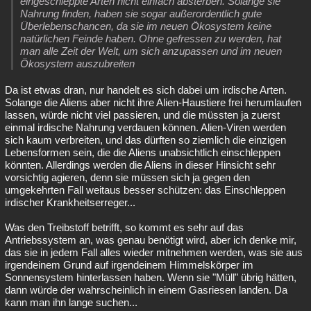
eingeschleppte Arten nicht einfach absterben. Solange sie
Nahrung finden, haben sie sogar außerordentlich gute
Überlebenschancen, da sie im neuen Ökosystem keine
natürlichen Feinde haben. Ohne gefressen zu werden, hat
man alle Zeit der Welt, um sich anzupassen und im neuen
Ökosystem auszubreiten
Da ist etwas dran, nur handelt es sich dabei um irdische Arten.
Solange die Aliens aber nicht ihre Alien-Haustiere frei herumlaufen
lassen, würde nicht viel passieren, und die müssten ja zuerst
einmal irdische Nahrung verdauen können. Alien-Viren werden
sich kaum verbreiten, und das dürften so ziemlich die einzigen
Lebensformen sein, die die Aliens unabsichtlich einschleppen
könnten. Allerdings werden die Aliens in dieser Hinsicht sehr
vorsichtig agieren, denn sie müssen sich ja gegen den
umgekehrten Fall weitaus besser schützen: das Einschleppen
irdischer Krankheitserreger...
Was den Treibstoff betrifft, so kommt es sehr auf das
Antriebssystem an, was genau benötigt wird, aber ich denke mir,
das sie in jedem Fall alles wieder mitnehmen werden, was sie aus
irgendeinem Grund auf irgendeinem Himmelskörper im
Sonnensystem hinterlassen haben. Wenn sie "Müll" übrig hätten,
dann würde der wahrscheinlich in einem Gasriesen landen. Da
kann man ihn lange suchen...