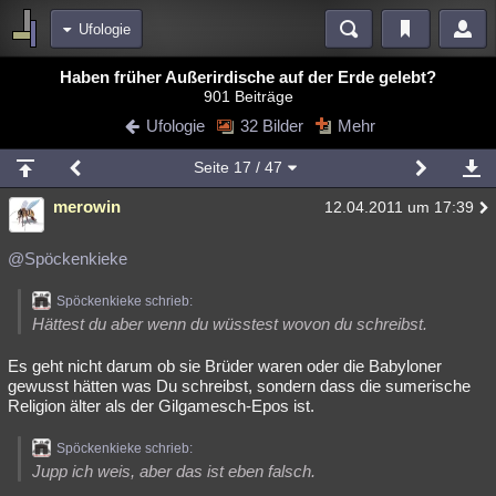
Ufologie
Bereiche
Haben früher Außerirdische auf der Erde gelebt?
901 Beiträge
Echtzeit
Diskussionen
Blogs
Videos
Statistiken
Ufologie
32 Bilder
Mehr
Chat
Wiki
Neuigkeiten
Seite
17
/ 47
meine Rubriken
merowin
12.04.2011 um 17:39
Menschen
Wissenschaft
Politik
Mystery
Kriminalfälle
Spiritualität
Verschwörungen
Technologie
Ufologie
@Spöckenkieke
Natur
Umfragen
Unterhaltung
Spöckenkieke schrieb:
Hättest du aber wenn du wüsstest wovon du schreibst.
weitere Rubriken
Es geht nicht darum ob sie Brüder waren oder die Babyloner
Philosophie
Träume
Orte
Esoterik
Literatur
gewusst hätten was Du schreibst, sondern dass die sumerische
Religion älter als der Gilgamesch-Epos ist.
Astronomie
Helpdesk
Gruppen
Gaming
Filme
Spöckenkieke schrieb:
Musik
Clash
Verbesserungen
Allmystery
English
Jupp ich weis, aber das ist eben falsch.
Übersichten