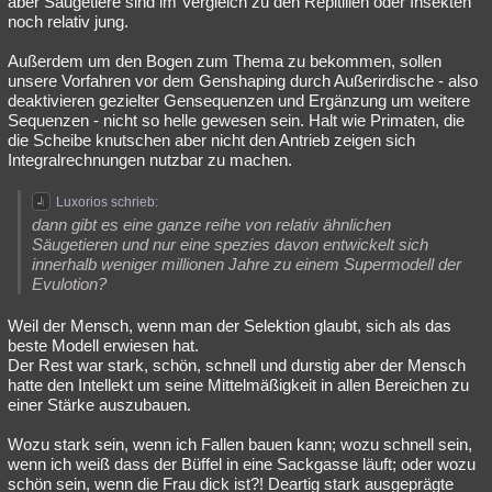
aber Säugetiere sind im Vergleich zu den Repitilien oder Insekten
noch relativ jung.
Außerdem um den Bogen zum Thema zu bekommen, sollen
unsere Vorfahren vor dem Genshaping durch Außerirdische - also
deaktivieren gezielter Gensequenzen und Ergänzung um weitere
Sequenzen - nicht so helle gewesen sein. Halt wie Primaten, die
die Scheibe knutschen aber nicht den Antrieb zeigen sich
Integralrechnungen nutzbar zu machen.
Luxorios schrieb:
dann gibt es eine ganze reihe von relativ ähnlichen
Säugetieren und nur eine spezies davon entwickelt sich
innerhalb weniger millionen Jahre zu einem Supermodell der
Evulotion?
Weil der Mensch, wenn man der Selektion glaubt, sich als das
beste Modell erwiesen hat.
Der Rest war stark, schön, schnell und durstig aber der Mensch
hatte den Intellekt um seine Mittelmäßigkeit in allen Bereichen zu
einer Stärke auszubauen.
Wozu stark sein, wenn ich Fallen bauen kann; wozu schnell sein,
wenn ich weiß dass der Büffel in eine Sackgasse läuft; oder wozu
schön sein, wenn die Frau dick ist?! Deartig stark ausgeprägte