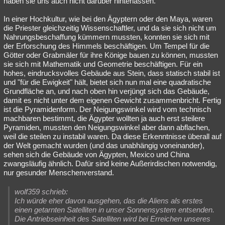
haben sie uns auch nicht darüber hinterlassen.
In einer Hochkultur, wie bei den Ägyptern oder den Maya, waren
die Priester gleichzeitig Wissenschaftler, und da sie sich nicht um
Nahrungsbeschaffung kümmern mussten, konnten sie sich mit
der Erforschung des Himmels beschäftigen. Um Tempel für die
Götter oder Grabmäler für ihre Könige bauen zu können, mussten
sie sich mit Mathematik und Geometrie beschäftigen. Für ein
hohes, eindrucksvolles Gebäude aus Stein, dass statisch stabil ist
und "für die Ewigkeit" hält, bietet sich nun mal eine quadratische
Grundfläche an, und nach oben hin verjüngt sich das Gebäude,
damit es nicht unter dem eigenen Gewicht zusammenbricht. Fertig
ist die Pyramidenform. Der Neigungswinkel wird vom technisch
machbaren bestimmt, die Ägypter wollten ja auch erst steilere
Pyramiden, mussten den Neigungswinkel aber dann abflachen,
weil die steilen zu instabil waren. Da diese Erkenntnisse überall auf
der Welt gemacht wurden (und das unabhängig voneinander),
sehen sich die Gebäude von Ägypten, Mexico und China
zwangsläufig ähnlich. Dafür sind keine Außerirdischen notwendig,
nur gesunder Menschenverstand.
wolf359 schrieb:
Ich würde eher davon ausgehen, das die Aliens als erstes
einen getarnten Satelliten in unser Sonnensystem entsenden.
Die Antriebseinheit des Satelliten wird bei Erreichen unseres