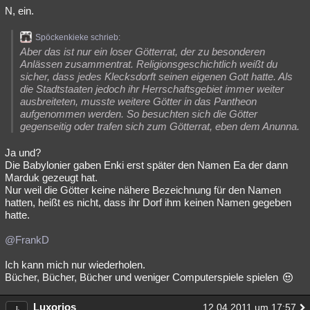
N, ein.
Besucht
Teilgenommen
Alle
Neue
Geschlossen
Spöckenkieke schrieb:
Lesenswert
Schlüsselwörter
Aber das ist nur ein loser Götterrat, der zu besonderen
Anlässen zusammentrat. Religionsgeschichtlich weißt du
sicher, dass jedes Klecksdorft seinen eigenen Gott hatte. Als
die Stadtstaaten jedoch ihr Herrschaftsgebiet immer weiter
ausbreiteten, musste weitere Götter in das Pantheon
aufgenommen werden. So besuchten sich die Götter
gegenseitig oder trafen sich zum Götterrat, eben dem Anunna.
Ja und?
Die Babylonier gaben Enki erst später den Namen Ea der dann
Marduk gezeugt hat.
Nur weil die Götter keine nähere Bezeichnung für den Namen
hatten, heißt es nicht, dass ihr Dorf ihm keinen Namen gegeben
hatte.
@FrankD
Ich kann mich nur wiederholen.
Bücher, Bücher, Bücher und weniger Computerspiele spielen
Luxorios
12.04.2011 um 17:57