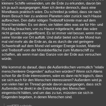
kleinere Schiffe verwenden, um die Erde zu erkunden, davon bin
ich ja auch ausgegangen. Aber ich denke dennoch, dass eine
Mondbasis praktisch wäre. Du schreibst ja selbst, dass sie nach
ihrem Besuch hier zu anderen Planeten oder zurück nach Hause
aufbrechen. Den dafür nötigen Treibstoff könnte man auf dem
Mond herstellen. Es sei denn, sie hätten alles was sie für Hin- und
Rückflug brauchen, von zu Hause mitgebracht, aber das wäre
nicht gerade energieeffizient. Es ist immer viel besser, wenn man
seine Vorräte vor Ort auffüllt. Und dafür bietet sich der Mond nun
mal viel mehr als die Erde an, da es durch die viel geringere
Schwerkraft auf dem Mond viel weniger Energie kostet, Material
und Treibstoff vom der Mondoberfläche zum Mutterschiff zu
schaffen, als wenn man das Ganze von der Erde aus versuchen
würde.
Wie kommst du darauf, dass die Außerirdischen vermutlich "relativ
menschenleere Gegenden" aufsuchen würden? Wenn sich Aliens
schon für die Erde interessieren, wäre es dann nicht logisch, dass
sie sich auch für den Menschen interessieren? Außerdem wird ja
von vielen hier im Thread gerade davon ausgegangen, dass sich
Außerirdische direkt in die Entwicklung des Menschen
eingemischt hätten, und um das zu tun, müssten sie sich in
Gegenden begeben, in denen Menschen sind.
wolf359 schrieb: