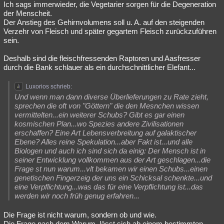
Ich sags immerwieder, die Vegetarier sorgen für die Degeneration
der Menscheit.
Der Anstieg des Gehirnvolumens soll u. A. auf den steigenden
Verzehr von Fleisch und später gegartem Fleisch zurückzuführen
sein.
Deshalb sind die fleischfressenden Raptoren und Aasfresser
durch die Bank schlauer als ein durchschnittlicher Elefant...
Luxorios schrieb:
Und wenn man dann diverse Überlieferungen zu Rate zieht,
sprechen die oft von "Göttern" die den Mesnchen wissen
vermittelten...ein weiterer Schubs? Gibt es gar einen
kosmischen Plan...wo Spezies andere Zivilisationen
erschaffen? Eine Art Lebensverbreitung auf galaktischer
Ebene? Alles reine Spekulation...aber Fakt ist...und alle
Biologen und auch ich sind sich da einig: Der Mensch ist in
seiner Entwicklung vollkommen aus der Art geschlagen...die
Frage st nun warum...vlt bekamen wir einen Schubs...einen
genetischen Fingerzeig der uns ein Schicksal schenkte...und
eine Verpflichtung...was das für eine Verpflichtung ist...das
werden wir noch früh genug erfahren...
Die Frage ist nicht warum, sondern ob und wie.
Die Frage nach dem Warum, lässt sich ab einem bestimmten