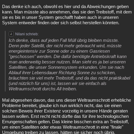
Das denke ich auch, obwohl es hier und da Abweichungen geben
kann. Man müsste also annehmen, das sie den Treibstoff, mit dem
sie es bis in unser System geschafft haben auch in unseren
System entweder finden oder sich selbst herstellen könnten.
Nilani schrieb:
Ich denke, dass auf jeden Fall Müll übrig bleiben müsste.
Denn jeder Satellit, der nicht mehr gebraucht wird, müsste
energieintensiv zur Sonne oder zu einem Gasriesen
"geschossen" werden. Die dafür benötigte Antriebskraft kann
man anderweitig besser nutzen. Man sieht es ja bei unseren
Satelliten, die unser Sonnensystem erkunden. Um sie nach
Ablauf ihrer Lebensdauer Richtung Sonne zu schicken,
bräuchten sie viel mehr Treibstoff, und da das nicht praktikabel
(und nützlich für uns) ist, lassen wir sie einfach als
Weltraumschrott durchs All treiben.
Mal abgesehen davon, das uns dieser Weltraumschrott erhebliche
Probleme bereitet, glaube ich nun wirklich nicht, das sie einen
solchen Beweis ihrer Existenz vorzeitig in unsere Hände geraten
lassen wollen. Erst recht nicht dürfte das für ihre technologischen
Errungenschaften gelten. Das kleine bisschen extra an Treibstoff,
um einen Satelliten oder etwas Weltraumschrott in eine "finale"
Umgebung treiben zu lassen, hätten sie sicher noch übrig.