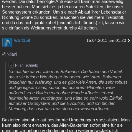
werden. Die dafür benötigte Antriebskraft kann man anderweitig
besser nutzen. Man sieht es ja bei unseren Satelliten, die unser
Sonnensystem erkunden. Um sie nach Ablauf ihrer Lebensdauer
Richtung Sonne zu schicken, bräuchten sie viel mehr Treibstoff,
und da das nicht praktikabel (und nützlich für uns) ist, lassen wir
sie einfach als Weltraumschrott durchs All treiben.
wolf359
15.04.2011 um 01:20
@Nilani
Nilani schrieb:
Ich dachte da vor allem an Bakterien. Die haben den Vorteil,
dass sie keinen Wirtskörper brauchen wie Viren. Bakterien
brauchen nur Nahrung, und es gibt viele Arten, die sehr robust
und genügsam sind, schon auf unserem Planeten. Eine
außerirdische Bakterienart ohne Feinde könnte schnell
heimische Arten verdrängen, und hätte so sehr wohl Einfluß
auf unser Ökosystem und die Evolution, und ich bin der
Meinung, dass wir das müssten nachweisen können.
Bakterien sind aber auf bestimmte Umgebungen spezialisiert. Man
kann also nicht erwarten, das Alien-Bakterien sofort eine für sie
günstige Umgebung vorfinden und sich weiterentwickeln. Ich