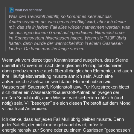
wolf359 schrieb:
Was den Treibstoff betrifft, so kommt es sehr auf das
Antriebssystem an, was genau benötigt wird, aber ich denke
mir, das sie in jedem Fall alles wieder mitnehmen werden, was
sie aus irgendeinem Grund auf irgendeinem Himmelskörper
im Sonnensystem hinterlassen haben. Wenn sie "Müll" übrig
hätten, dann würde der wahrscheinlich in einem Gasriesen
landen. Da kann man ihn lange suchen...
Wenn wir vom derzeitigen Kenntnisstand ausgehen, dass Sterne
überall im Universum nach dem gleichen Prinzip funktionieren,
dann produzieren sie auch überall die gleichen Elemente, und auch
ihre Häufigkeitsverteilung müsste ähnlich sein. Auch eine
außerirdische Zivilisation wird daher Element nutzen wie
Wasserstoff, Sauerstoff, Kohlenstoff usw. Für Kurzstrecken bietet
sich daher ein Wasserstoff/Sauerstoff-Antrieb an (wegen der
großen Schubkraft), auch Wasser wird sicherlich nützlich (und
nötig) sein. Vll "besorgen" sie sich diesen Treibstoff auf dem Mond,
vll auch auf Asteroiden.
Ich denke, dass auf jeden Fall Müll übrig bleiben müsste. Denn
jeder Satellit, der nicht mehr gebraucht wird, müsste
energieintensiv zur Sonne oder zu einem Gasriesen "geschossen"