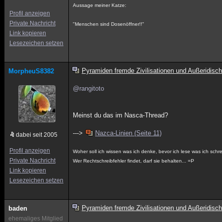
Aussage meiner Katze:
Profil anzeigen
Private Nachricht
"Menschen sind Dosenöffner!!"
Link kopieren
Lesezeichen setzen
Pyramiden fremde Zivilisationen und Außeridisch
MorpheuS8382
@rangitoto
Meinst du das im Nasca-Thread?
--->
Nazca-Linien (Seite 11)
dabei seit 2005
Profil anzeigen
Woher soll ich wissen was ich denke, bevor ich lese was ich sch
Private Nachricht
Wer Rechtschreibfehler findet, darf sie behalten... =P
Link kopieren
Lesezeichen setzen
Pyramiden fremde Zivilisationen und Außeridisch
baden
ehemaliges Mitglied