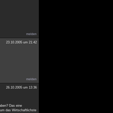
melden
23.10.2005 um 21:42
melden
26.10.2005 um 13:36
haben? Das eine
aum das Wirtschaftlichste