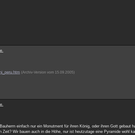
e.
uni_peru.htm
(Archiv-Version vom 15.09.2005)
e.
auherrn einfach nur ein Monutment für ihren König, oder ihren Gott gebaut 
n Zeit? Wir bauen auch in die Höhe, nur ist heutzutage eine Pyramide wohl k