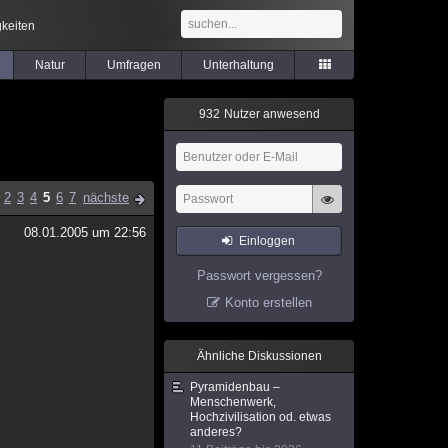
keiten
Natur
Umfragen
Unterhaltung
9
3
2
Nutzer anwesend
2
3
4
5
6
7
nächste
08.01.2005 um 22:56
Einloggen
Passwort vergessen?
Konto erstellen
Ähnliche Diskussionen
Pyramidenbau –
Menschenwerk,
Hochzivilisation od. etwas
anderes?