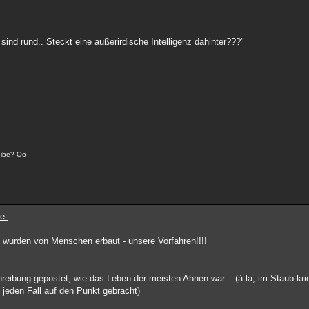
sind rund.. Steckt eine außerirdische Intelligenz dahinter???"
reibe? Oo
e.
 wurden von Menschen erbaut - unsere Vorfahren!!!!
reibung gepostet, wie das Leben der meisten Ahnen war... (à la, im Staub k
f jeden Fall auf den Punkt gebracht)