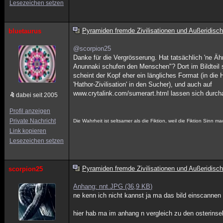
Lesezeichen setzen
Pyramiden fremde Zivilisationen und Außeridisch
bluetaurus
@scorpion25
Danke für die Vergrösserung. Hat tatsächlich 'ne Äh
Anunnaki schufen den Menschen"? Dort im Bildteil 
scheint der Kopf eher ein längliches Format (in die
'Hathor-Zivilisation' in den Sucher), und auch auf
www.crytalink.com/sumerart.html lassen sich durcha
dabei seit 2005
Profil anzeigen
Private Nachricht
Die Wahrheit ist seltsamer als die Fiktion, weil die Fiktion Sinn 
Link kopieren
Lesezeichen setzen
Pyramiden fremde Zivilisationen und Außeridisch
scorpion25
Anhang: nnt.JPG (36,9 KB)
ne kenn ich nicht kannst ja ma das bild einscannen
hier hab ma im anhang n vergleich zu den osterinsel