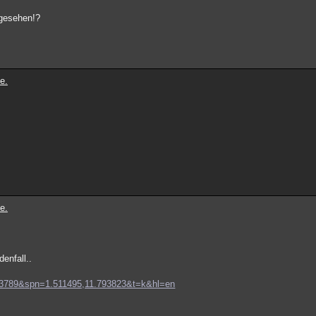
 gesehen!?
e.
e.
denfall..
.383789&spn=1.511495,11.793823&t=k&hl=en