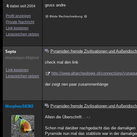
gruss andre
dabei seit 2004
Profil anzeigen
Blöde Rechtschreibung
Private Nachricht
Link kopieren
Lesezeichen setzen
Pyramiden fremde Zivilisationen und Außeridisch
Septa
ehemaliges Mitglied
check mal den link
Link kopieren
http://www.altarcheologie.nl/connections/yonag
Lesezeichen setzen
der zeigt nen paar zusammenhänge
Pyramiden fremde Zivilisationen und Außeridisch
MorpheuS8382
Allein die Überschrift... -.-
Schon mal darüber nachgedacht das die damaligen B
Pyramide nun mal das stabliste war in der damalige