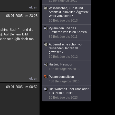
11 Beiträge bis 2026
melden
Wissenschaft, Kunst und
Architektur im Alten Ägypten:
08.01.2005 um 23:28
Werk von Aliens?
20 Beiträge bis 2013
Pyramiden und das
tchins Buch "...und die
Einfrieren von toten Köpfen
). Auf Deinem Bild
82 Beiträge bis 2011
tion sein (gib doch mal
Außerirdische schon vor
tausenden Jahren da
gewesen?
19 Beiträge bis 2012
Hartwig Hausdorf
132 Beiträge bis 2013
Pyramidenspitzen
melden
438 Beiträge bis 2016
09.01.2005 um 00:52
Die Wahrheit über Ufos oder
z. B. Nikola Tesla.
16 Beiträge bis 2023