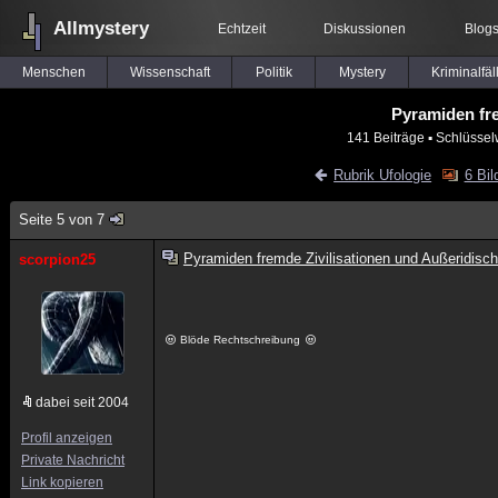
Allmystery
Echtzeit
Diskussionen
Blog
Menschen
Wissenschaft
Politik
Mystery
Kriminalfäl
Pyramiden fre
141 Beiträge
▪ Schlüssel
Rubrik Ufologie
6 Bil
Seite 5 von 7
Pyramiden fremde Zivilisationen und Außeridisch
scorpion25
Blöde Rechtschreibung
dabei seit 2004
Profil anzeigen
Private Nachricht
Link kopieren