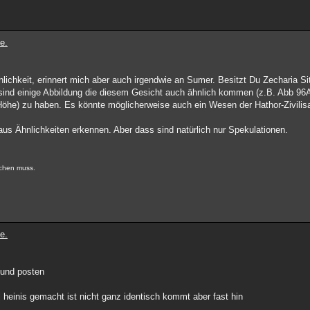
e.
nlichkeit, erinnert mich aber auch irgendwie an Sumer. Besitzt Du Zecharia Si
sind einige Abbildung die diesem Gesicht auch ähnlich kommen (z.B. Abb 96A
 Höhe) zu haben. Es könnte möglicherweise auch ein Wesen der Hathor-Zivilisa
us Ähnlichkeiten erkennen. Aber dass sind natürlich nur Spekulationen.
machen muss.
e.
 und posten
 heinis gemacht ist nicht ganz identisch kommt aber fast hin