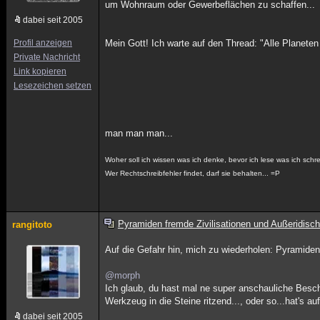
um Wohnraum oder Gewerbeflächen zu schaffen...
dabei seit 2005
Profil anzeigen
Mein Gott! Ich warte auf den Thread: "Alle Planeten 
Private Nachricht
Link kopieren
Lesezeichen setzen
man man man...
Woher soll ich wissen was ich denke, bevor ich lese was ich sch
Wer Rechtschreibfehler findet, darf sie behalten... =P
Pyramiden fremde Zivilisationen und Außeridisch
rangitoto
Auf die Gefahr hin, mich zu wiederholen: Pyramiden
@morph
Ich glaub, du hast mal ne super anschauliche Besch
Werkzeug in die Steine ritzend..., oder so...hat's au
dabei seit 2005