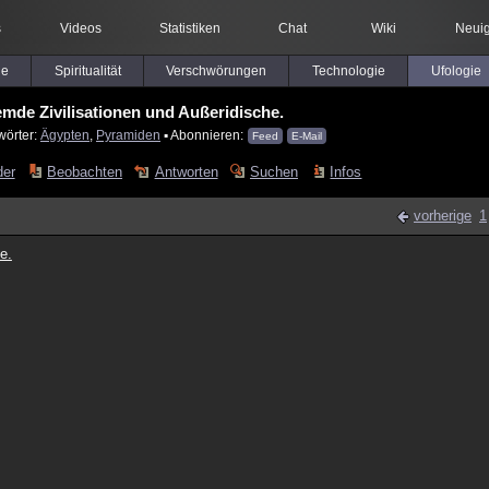
s
Videos
Statistiken
Chat
Wiki
Neuig
le
Spiritualität
Verschwörungen
Technologie
Ufologie
mde Zivilisationen und Außeridische.
wörter:
Ägypten
,
Pyramiden
▪ Abonnieren:
Feed
E-Mail
der
Beobachten
Antworten
Suchen
Infos
vorherige
1
e.