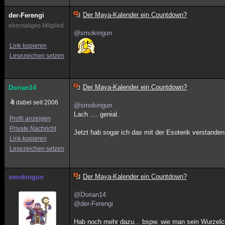
Der Maya-Kalender ein Countdown?
der-Ferengi
ehemaliges Mitglied
@smokingun
Link kopieren
Lesezeichen setzen
Der Maya-Kalender ein Countdown?
Dorian14
dabei seit 2006
@smokingun
Lach .... genial.
Profil anzeigen
Private Nachricht
Jetzt hab sogar ich das mit der Esoterik verstand
Link kopieren
Lesezeichen setzen
Der Maya-Kalender ein Countdown?
smokingun
@Dorian14
@der-Ferengi
Hab noch mehr dazu... bspw. wie man sein Wurzelc