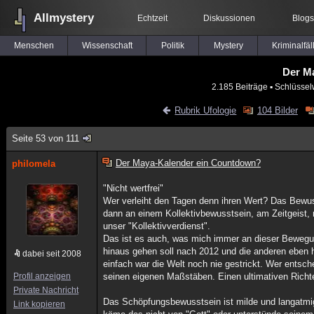
Allmystery
Echtzeit
Diskussionen
Blogs
Menschen
Wissenschaft
Politik
Mystery
Kriminalfäl
Der M
2.185 Beiträge
▪ Schlüssel
Rubrik Ufologie
104 Bilder
Seite 53 von 111
Der Maya-Kalender ein Countdown?
philomela
"Nicht wertfrei"
Wer verleiht den Tagen denn ihren Wert? Das Bewusst
dann an einem Kollektivbewusstsein, am Zeitgeist,
unser "Kollektivverdienst".
Das ist es auch, was mich immer an dieser Bewegun
hinaus gehen soll nach 2012 und die anderen eben h
dabei seit 2008
einfach war die Welt noch nie gestrickt. Wer entsche
Profil anzeigen
seinen eigenen Maßstäben. Einen ultimativen Richte
Private Nachricht
Das Schöpfungsbewusstsein ist milde und langatmig.
Link kopieren