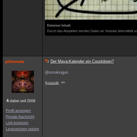
Externer Inhalt
Durch das Abspielen werden Daten an Youtube übermittelt un
Der Maya-Kalender ein Countdown?
philomela
@smokingun
Süüüüß. ^^
dabei seit 2008
Profil anzeigen
Private Nachricht
Link kopieren
Lesezeichen setzen