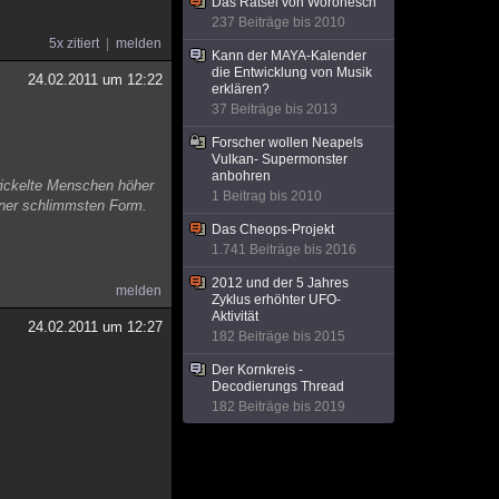
Das Rätsel von Woronesch
237 Beiträge bis 2010
5x zitiert
melden
Kann der MAYA-Kalender
die Entwicklung von Musik
24.02.2011 um 12:22
erklären?
37 Beiträge bis 2013
Forscher wollen Neapels
Vulkan- Supermonster
anbohren
wickelte Menschen höher
1 Beitrag bis 2010
einer schlimmsten Form.
Das Cheops-Projekt
1.741 Beiträge bis 2016
2012 und der 5 Jahres
melden
Zyklus erhöhter UFO-
Aktivität
24.02.2011 um 12:27
182 Beiträge bis 2015
Der Kornkreis -
Decodierungs Thread
182 Beiträge bis 2019