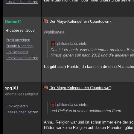
käme das nicht von "Gott" oder unterstünde seinem Wi
Lesezeichen setzen
Der Maya-Kalender ein Countdown?
Dorian14
dabei seit 2006
@philomela
Profil anzeigen
philomela schrieb:
Private Nachricht
Das ist es auch, was mich immer an dieser Bewe
Link kopieren
hinaus gehen soll nach 2012 und die anderen ebe
Lesezeichen setzen
Es gibt auch Punkte, da kann ich dir ohne Abstrich
Der Maya-Kalender ein Countdown?
xpq101
ehemaliges Mitglied
philomela schrieb:
Link kopieren
und Religion in seiner schlimmsten Form.
Lesezeichen setzen
Ähm...Religion war und ist schon immer eine der s
Hätten wir keine Religion auf deisen Planeten, gäbe