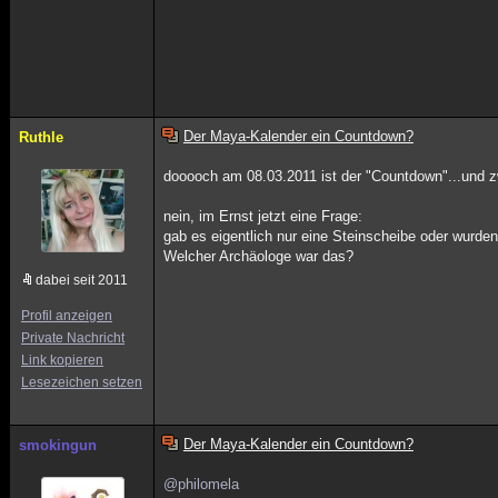
Der Maya-Kalender ein Countdown?
Ruthle
dooooch am 08.03.2011 ist der "Countdown"...und zw
nein, im Ernst jetzt eine Frage:
gab es eigentlich nur eine Steinscheibe oder wurd
Welcher Archäologe war das?
dabei seit 2011
Profil anzeigen
Private Nachricht
Link kopieren
Lesezeichen setzen
Der Maya-Kalender ein Countdown?
smokingun
@philomela