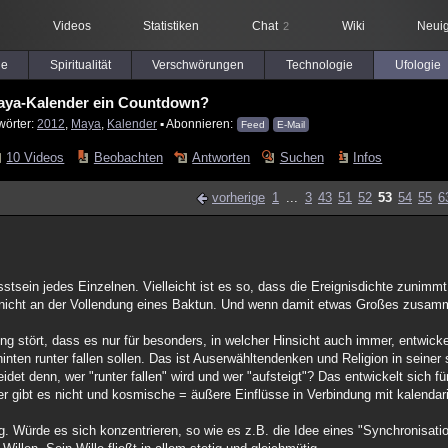
Videos
Statistiken
Chat
Wiki
Neuig
2
le
Spiritualität
Verschwörungen
Technologie
Ufologie
aya-Kalender ein Countdown?
wörter:
2012
,
Maya
,
Kalender
▪ Abonnieren:
Feed
E-Mail
10 Videos
Beobachten
Antworten
Suchen
Infos
vorherige
1
...
3
43
51
52
53
54
55
6
sein jedes Einzelnen. Vielleicht ist es so, dass die Ereignisdichte zunimmt,
 nicht an der Vollendung eines Baktun. Und wenn damit etwas Großes zusamme
g stört, dass es nur für besonders, in welcher Hinsicht auch immer, entwic
inten runter fallen sollen. Das ist Auserwähltendenken und Religion in seine
idet denn, wer "runter fallen" wird und wer "aufsteigt"? Das entwickelt sich f
r gibt es nicht und kosmische = äußere Einflüsse in Verbindung mit kalendar
 Würde es sich konzentrieren, so wie es z.B. die Idee eines "Synchronisatio