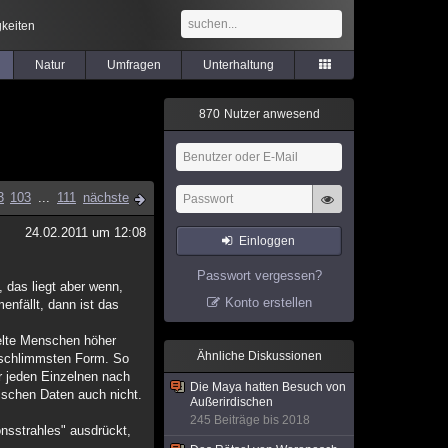
keiten
Natur
Umfragen
Unterhaltung
8
7
0
Nutzer anwesend
3
103
...
111
nächste
24.02.2011 um 12:08
Einloggen
Passwort vergessen?
 das liegt aber wenn,
Konto erstellen
nfällt, dann ist das
kelte Menschen höher
Ähnliche Diskussionen
r schlimmsten Form. So
ür jeden Einzelnen nach
Die Maya hatten Besuch von
ischen Daten auch nicht.
Außerirdischen
245 Beiträge bis 2018
nsstrahles" ausdrückt,