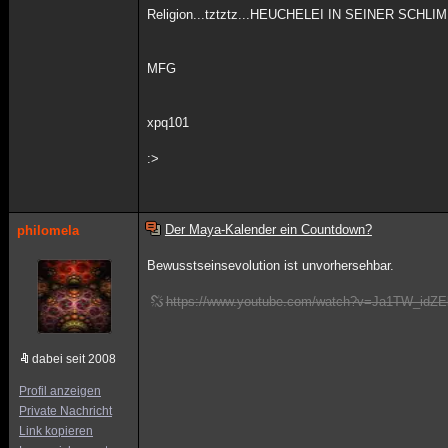
Religion...tztztz...HEUCHELEI IN SEINER SCH
MFG
xpq101
:>
Der Maya-Kalender ein Countdown?
philomela
Bewusstseinsevolution ist unvorhersehbar.
https://www.youtube.com/watch?v=Ja1TW_idZE
dabei seit 2008
Profil anzeigen
Private Nachricht
Link kopieren