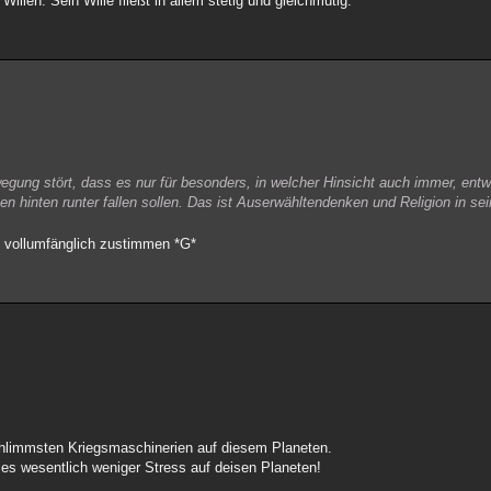
llen. Sein Wille fließt in allem stetig und gleichmütig.
gung stört, dass es nur für besonders, in welcher Hinsicht auch immer, ent
n hinten runter fallen sollen. Das ist Auserwähltendenken und Religion in s
e vollumfänglich zustimmen *G*
chlimmsten Kriegsmaschinerien auf diesem Planeten.
 es wesentlich weniger Stress auf deisen Planeten!