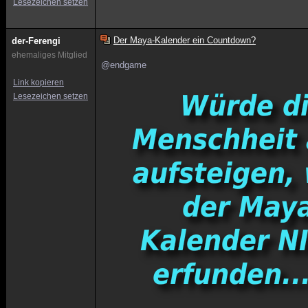
Lesezeichen setzen
Der Maya-Kalender ein Countdown?
der-Ferengi
ehemaliges Mitglied
@endgame
Link kopieren
Lesezeichen setzen