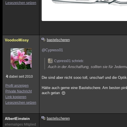
Lesezeichen setzen
bastelscheren
VoodooMissy
@Cypress01
Cypress01 schrieb:
Auch in der Anschaffung, sollten sie für Jederm
dabei seit 2010
Die sind aber nicht sooo toll, unscharf und die Opti
Profil anzeigen
Hätte auch gerne eine Bastelschere. Am besten pink
Private Nachricht
auch getan
Link kopieren
Lesezeichen setzen
bastelscheren
AlbertEinstein
ehemaliges Mitglied