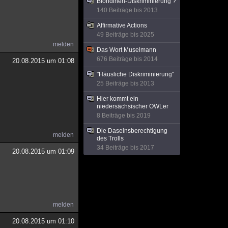
Blondinen-Diskriminierung ?
140 Beiträge bis 2013
Affirmative Actions
49 Beiträge bis 2025
melden
Das Wort Muselmann
676 Beiträge bis 2014
20.08.2015 um 01:08
"Häusliche Diskriminierung"
25 Beiträge bis 2013
Hier kommt ein
niedersächsischer OWLer
8 Beiträge bis 2019
Die Daseinsberechtigung
melden
des Trolls
34 Beiträge bis 2017
20.08.2015 um 01:09
melden
20.08.2015 um 01:10