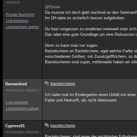
versteckt
@Ebrow
Da musste ich doch glatt nochmal an den Seitenanf
Private Nachricht
Im UH wäre es sicherlich besser aufgehoben.
Link kopieren
Lesezeichen setzen
Du hast vergessen zu erwähnen inwieweit man sich 
Das wäre eine gute Grundlage um eine Diskussion da
Denn so kann man nur sagen:
Bastelschere ist Bastelschere, egal welche Farbe si
verschiedenen Größen, mit Zusatzgrifflöchern, so 
Bastelscheren sind super, mittlerweile haben wir et
bastelscheren
Demandred
ehemaliges Mitglied
Ich hatte mal im Kindergarten einen Unfall mit einer
Farbe und Herkunft, als nicht lebenswert.
Link kopieren
Lesezeichen setzen
bastelscheren
Cypress01
ehemaliges Mitglied
Bastelscheren, sind einer der wichtigsten Erfindun