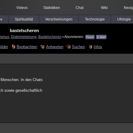
s
Videos
Statistiken
Chat
Wiki
Neuig
le
Spiritualität
Verschwörungen
Technologie
Ufologie
bastelscheren
ismus
,
Diskriminierung
,
Bastelscheren
▪ Abonnieren:
Feed
E-Mail
ilder
Beobachten
Antworten
Suchen
Infos
e Menschen. In den Chats
sch sowie gesellschaftlich