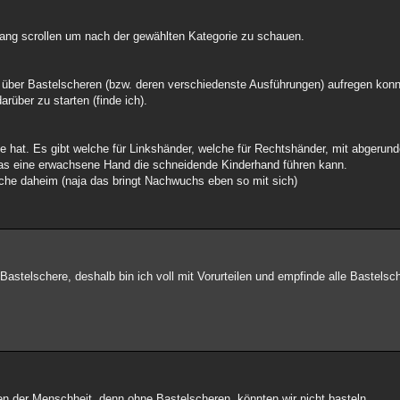
ang scrollen um nach der gewählten Kategorie zu schauen.
über Bastelscheren (bzw. deren verschiedenste Ausführungen) aufregen konn
rüber zu starten (finde ich).
e hat. Es gibt welche für Linkshänder, welche für Rechtshänder, mit abgerunde
das eine erwachsene Hand die schneidende Kinderhand führen kann.
liche daheim (naja das bringt Nachwuchs eben so mit sich)
 Bastelschere, deshalb bin ich voll mit Vorurteilen und empfinde alle Bastelsc
gen der Menschheit, denn ohne Bastelscheren, könnten wir nicht basteln.