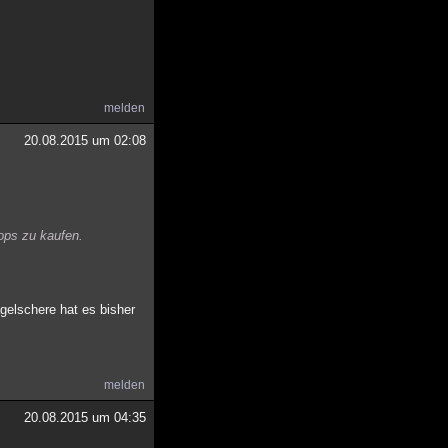
melden
20.08.2015 um 02:08
hops zu kaufen.
gelschere hat es bisher
melden
20.08.2015 um 04:35