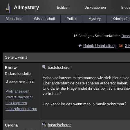
Allmystery
Echtzeit
Diskussionen
Blog
Menschen
Wissenschaft
Politik
Mystery
Kriminalfäl
15 Beiträge
▪ Schlüsselwörter:
Rass
Rubrik Unterhaltung
3 B
Seite 1 von 1
bastelscheren
Ebrow
Diskussionsleiter
Habe vor kurzem mitbekommen wie sich hier einig
dabei seit 2014
Über andersfarbige bastelscheren aufgeregt haben.
Und daher die Frage findet ihr das politisch, morali
Profil anzeigen
vertretbar?
Private Nachricht
Link kopieren
Und kennt ihr des wenn man in musik schwimmt?
Lesezeichen setzen
bastelscheren
Cerona