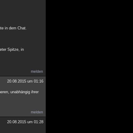
te in dem Chat.
ter Spitze, in
melden
20.08.2015 um 01:16
heren, unabhängig ihrer
melden
20.08.2015 um 01:28