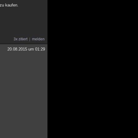
 zu kaufen.
3x zitiert
melden
20.08.2015 um 01:29