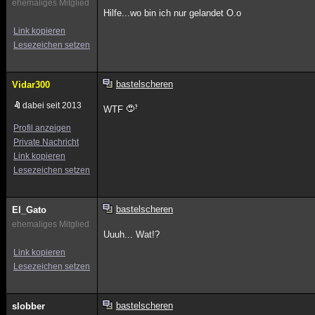
ehemaliges Mitglied
Hilfe...wo bin ich nur gelandet O.o
Link kopieren
Lesezeichen setzen
bastelscheren
Vidar300
dabei seit 2013
WTF
Profil anzeigen
Private Nachricht
Link kopieren
Lesezeichen setzen
bastelscheren
El_Gato
ehemaliges Mitglied
Uuuh... Wat!?
Link kopieren
Lesezeichen setzen
bastelscheren
slobber