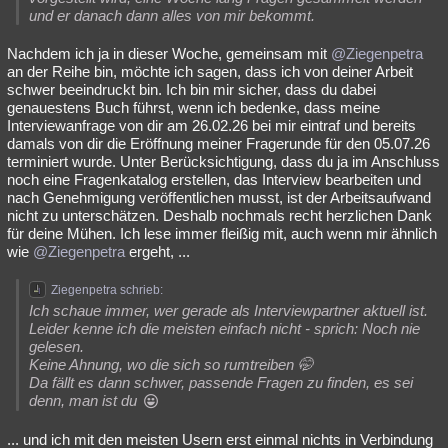
und er danach dann alles von mir bekommt.
Besucht
Teilgenommen
Alle
Neue
Geschlossen
Nachdem ich ja in dieser Woche, gemeinsam mit
@Ziegenpetra
Lesenswert
Schlüsselwörter
an der Reihe bin, möchte ich sagen, dass ich von deiner Arbeit
schwer beeindruckt bin. Ich bin mir sicher, dass du dabei
genauestens Buch führst, wenn ich bedenke, dass meine
Interviewanfrage von dir am 26.02.26 bei mir eintraf und bereits
damals von dir die Eröffnung meiner Fragerunde für den 05.07.26
terminiert wurde. Unter Berücksichtigung, dass du ja im Anschluss
noch eine Fragenkatalog erstellen, das Interview bearbeiten und
nach Genehmigung veröffentlichen musst, ist der Arbeitsaufwand
nicht zu unterschätzen. Deshalb nochmals recht herzlichen Dank
für deine Mühen. Ich lese immer fleißig mit, auch wenn mir ähnlich
wie
@Ziegenpetra
ergeht, ...
Ziegenpetra schrieb:
Ich schaue immer, wer gerade als Interviewpartner aktuell ist.
Leider kenne ich die meisten einfach nicht - sprich: Noch nie
gelesen.
Keine Ahnung, wo die sich so rumtreiben 🤭
Da fällt es dann schwer, passende Fragen zu finden, es sei
denn, man ist du
... und ich mit den meisten Usern erst einmal nichts in Verbindung