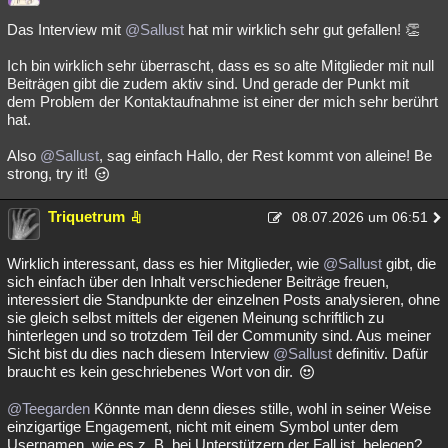
Das Interview mit
@Sallust
hat mir wirklich sehr gut gefallen! 👏
Ich bin wirklich sehr überrascht, dass es so alte Mitglieder mit null
Beiträgen gibt die zudem aktiv sind. Und gerade der Punkt mit
dem Problem der Kontaktaufnahme ist einer der mich sehr berührt
hat.
Also
@Sallust
, sag einfach Hallo, der Rest kommt von alleine! Be
strong, try it!
Triquetrum
08.07.2026 um 06:51
Wirklich interessant, dass es hier Mitglieder, wie
@Sallust
gibt, die
sich einfach über den Inhalt verschiedener Beiträge freuen,
interessiert die Standpunkte der einzelnen Posts analysieren, ohne
sie gleich selbst mittels der eigenen Meinung schriftlich zu
hinterlegen und so trotzdem Teil der Community sind. Aus meiner
Sicht bist du dies nach diesem Interview
@Sallust
definitiv. Dafür
braucht es kein geschriebenes Wort von dir.
@Teegarden
Könnte man denn dieses stille, wohl in seiner Weise
einzigartige Engagement, nicht mit einem Symbol unter dem
Usernamen, wie es z. B. bei Unterstützern der Fall ist, belegen?