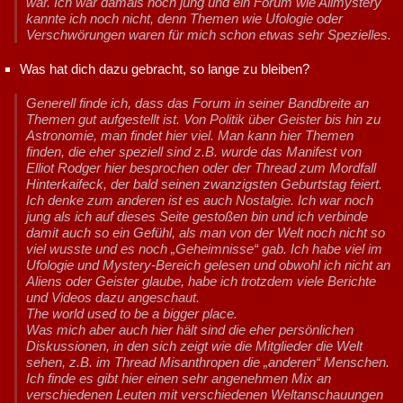
war. Ich war damals noch jung und ein Forum wie Allmystery
kannte ich noch nicht, denn Themen wie Ufologie oder
Verschwörungen waren für mich schon etwas sehr Spezielles.
Was hat dich dazu gebracht, so lange zu bleiben?
Generell finde ich, dass das Forum in seiner Bandbreite an
Themen gut aufgestellt ist. Von Politik über Geister bis hin zu
Astronomie, man findet hier viel. Man kann hier Themen
finden, die eher speziell sind z.B. wurde das Manifest von
Elliot Rodger hier besprochen oder der Thread zum Mordfall
Hinterkaifeck, der bald seinen zwanzigsten Geburtstag feiert.
Ich denke zum anderen ist es auch Nostalgie. Ich war noch
jung als ich auf dieses Seite gestoßen bin und ich verbinde
damit auch so ein Gefühl, als man von der Welt noch nicht so
viel wusste und es noch „Geheimnisse“ gab. Ich habe viel im
Ufologie und Mystery-Bereich gelesen und obwohl ich nicht an
Aliens oder Geister glaube, habe ich trotzdem viele Berichte
und Videos dazu angeschaut.
The world used to be a bigger place.
Was mich aber auch hier hält sind die eher persönlichen
Diskussionen, in den sich zeigt wie die Mitglieder die Welt
sehen, z.B. im Thread Misanthropen die „anderen“ Menschen.
Ich finde es gibt hier einen sehr angenehmen Mix an
verschiedenen Leuten mit verschiedenen Weltanschauungen