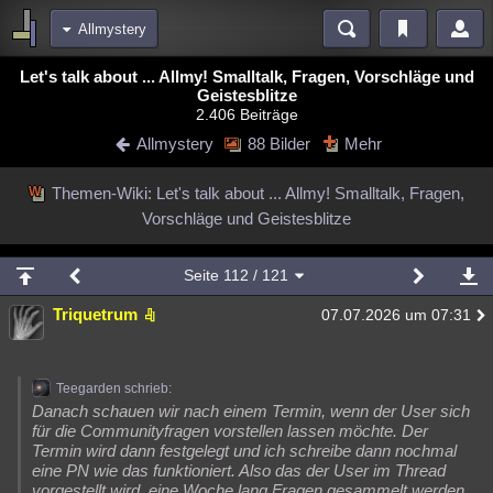
Allmystery
Bereiche
Let's talk about ... Allmy! Smalltalk, Fragen, Vorschläge und
Geistesblitze
Echtzeit
Diskussionen
Blogs
Videos
Statistiken
2.406 Beiträge
Allmystery
88 Bilder
Mehr
Chat
Wiki
Neuigkeiten
2
meine Rubriken
Themen-Wiki: Let's talk about ... Allmy! Smalltalk, Fragen,
Menschen
Wissenschaft
Politik
Mystery
Kriminalfälle
Vorschläge und Geistesblitze
Spiritualität
Verschwörungen
Technologie
Ufologie
Seite
112
/ 121
Natur
Umfragen
Unterhaltung
Triquetrum
07.07.2026 um 07:31
weitere Rubriken
Philosophie
Träume
Orte
Esoterik
Literatur
Teegarden schrieb:
Astronomie
Helpdesk
Gruppen
Gaming
Filme
Danach schauen wir nach einem Termin, wenn der User sich
für die Communityfragen vorstellen lassen möchte. Der
Musik
Termin wird dann festgelegt und ich schreibe dann nochmal
Clash
Verbesserungen
Allmystery
English
eine PN wie das funktioniert. Also das der User im Thread
Übersichten
vorgestellt wird, eine Woche lang Fragen gesammelt werden