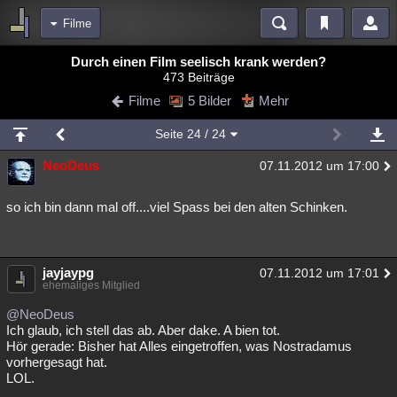
Filme
Bereiche
Durch einen Film seelisch krank werden?
473 Beiträge
Echtzeit
Diskussionen
Blogs
Videos
Statistiken
Filme
5 Bilder
Mehr
Chat
Wiki
Neuigkeiten
Seite
24
/ 24
meine Rubriken
NeoDeus
07.11.2012 um 17:00
Menschen
Wissenschaft
Politik
Mystery
Kriminalfälle
Spiritualität
Verschwörungen
Technologie
Ufologie
so ich bin dann mal off....viel Spass bei den alten Schinken.
Natur
Umfragen
Unterhaltung
weitere Rubriken
jayjaypg
07.11.2012 um 17:01
ehemaliges Mitglied
Philosophie
Träume
Orte
Esoterik
Literatur
@NeoDeus
Astronomie
Helpdesk
Gruppen
Gaming
Filme
Ich glaub, ich stell das ab. Aber dake. A bien tot.
Hör gerade: Bisher hat Alles eingetroffen, was Nostradamus
vorhergesagt hat.
Musik
Clash
Verbesserungen
Allmystery
English
LOL.
Übersichten