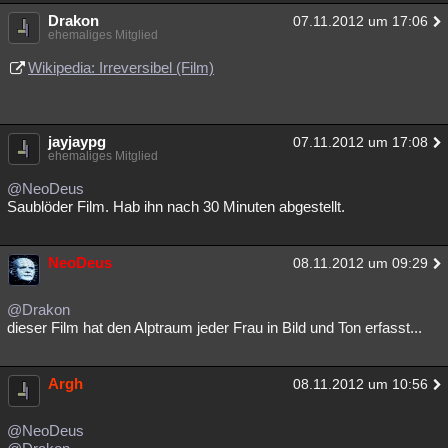
Drakon
Besucht
Teilgenommen
Alle
Neue
07.11.2012 um 17:06
Geschlossen
ehemaliges Mitglied
Lesenswert
Schlüsselwörter
Wikipedia: Irreversibel (Film)
jayjaypg
07.11.2012 um 17:08
ehemaliges Mitglied
@NeoDeus
Saublöder Film. Hab ihn nach 30 Minuten abgestellt.
NeoDeus
08.11.2012 um 09:29
@Drakon
dieser Film hat den Alptraum jeder Frau in Bild und Ton erfasst...
Argh
08.11.2012 um 10:56
@NeoDeus