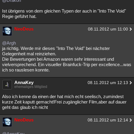
@Drakon
Ist übrigens von dem gleichen Typen der auch in "Into The Void"
Regie geführt hat.
NeoDeus
08.11.2012 um 11:00
@Argh
ja richtig. Werde mir dieses "Into The Void" bei nächster
Gelegenheit mal reinziehen.
Die Bewertungen bei Amazon waren sehr interessant und
vielversprechend. Ein visueller Brainfuck-Trip per excellence...was
ich so rauslesen konnte.
AnnaKey
08.11.2012 um 12:13
ehemaliges Mitglied
Also ich kenne da einen der hat mich echt seelisch, zumindest
kurze Zeit kaputt gemacht!Frei zugänglicher Film,aber auf dauer
geht das glaub ich nicht
NeoDeus
08.11.2012 um 12:14
@AnnaKey