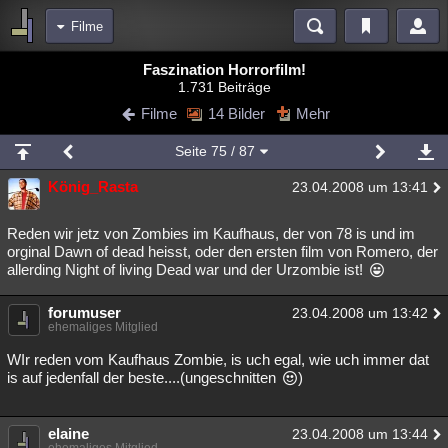
Filme
Bereiche
Faszination Horrorfilm!
1.731 Beiträge
Echtzeit
Diskussionen
Blogs
Videos
Statistiken
Filme
14 Bilder
Mehr
Chat
Wiki
Neuigkeiten
2
Seite
75
/ 87
meine Rubriken
König_Rasta
23.04.2008 um 13:41
Menschen
Wissenschaft
Politik
Mystery
Kriminalfälle
Spiritualität
Verschwörungen
Technologie
Ufologie
Reden wir jetz von Zombies im Kaufhaus, der von 78 is und im
orginal Dawn of dead heisst, oder den ersten film von Romero, der
allerding Night of living Dead war und der Urzombie ist!
Natur
Umfragen
Unterhaltung
weitere Rubriken
forumuser
23.04.2008 um 13:42
ehemaliges Mitglied
Philosophie
Träume
Orte
Esoterik
Literatur
WIr reden vom Kaufhaus Zombie, is uch egal, wie uch immer dat
Astronomie
Helpdesk
Gruppen
Gaming
Filme
is auf jedenfall der beste....(ungeschnitten
)
Musik
Clash
Verbesserungen
Allmystery
English
elaine
23.04.2008 um 13:44
Übersichten