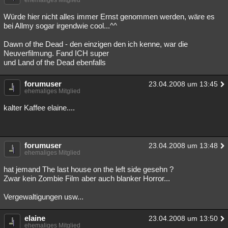
ehemaliges Mitglied
Besucht
Teilgenommen
Alle
Neue
Geschlossen
Würde hier nicht alles immer Ernst genommen werden, wäre es
bei Allmy sogar irgendwie cool...^^
Lesenswert
Schlüsselwörter
Dawn of the Dead - den einzigen den ich kenne, war die
Neuverfilmung. Fand ICH super
und Land of the Dead ebenfalls
forumuser
23.04.2008 um 13:45
ehemaliges Mitglied
kalter Kaffee elaine....
forumuser
23.04.2008 um 13:48
ehemaliges Mitglied
hat jemand The last house on the left side gesehn ?
Zwar kein Zombie Film aber auch blanker Horror...
Vergewaltigungen usw...
elaine
23.04.2008 um 13:50
ehemaliges Mitglied