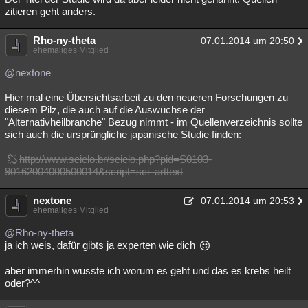
zitieren geht anders.
Rho-ny-theta
07.01.2014 um 20:50
ehemaliges Mitglied
@nextone
Hier mal eine Übersichtsarbeit zu den neueren Forschungen zu
diesem Pilz, die auch auf die Auswüchse der
"Alternativheilbranche" Bezug nimmt - im Quellenverzeichnis sollte
sich auch die ursprüngliche japanische Studie finden:
http://www.scielo.br/scielo.php?pid=S0103-
90162004000500014&script=sci_arttext
nextone
07.01.2014 um 20:53
ehemaliges Mitglied
@Rho-ny-theta
ja ich weis, dafür gibts ja experten wie dich
aber immerhin wusste ich worum es geht und das es krebs heilt
oder?^^