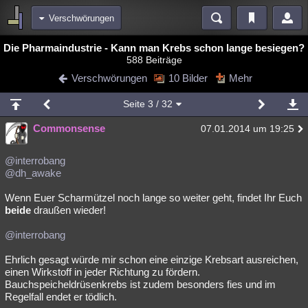
Verschwörungen
Bereiche
Die Pharmaindustrie - Kann man Krebs schon lange besiegen?
588 Beiträge
Echtzeit
Diskussionen
Blogs
Videos
Statistiken
Verschwörungen
10 Bilder
Mehr
Chat
Wiki
Neuigkeiten
2
Seite
3
/ 32
meine Rubriken
Commonsense
07.01.2014 um 19:25
Menschen
Wissenschaft
Politik
Mystery
Kriminalfälle
Spiritualität
Verschwörungen
Technologie
Ufologie
@interrobang
@dh_awake
Natur
Umfragen
Unterhaltung
Wenn Euer Scharmützel noch lange so weiter geht, findet Ihr Euch
weitere Rubriken
beide
draußen wieder!
Philosophie
Träume
Orte
Esoterik
Literatur
@interrobang
Astronomie
Helpdesk
Gruppen
Gaming
Filme
Ehrlich gesagt würde mir schon eine einzige Krebsart ausreichen,
einen Wirkstoff in jeder Richtung zu fördern.
Musik
Clash
Verbesserungen
Allmystery
English
Bauchspeicheldrüsenkrebs ist zudem besonders fies und im
Regelfall endet er tödlich.
Übersichten