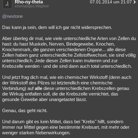
Rho-ny-theta
07.01.2014 um 21:07
ehemaliges Mitglied
@nextone
Das kann ja sein, dem will ich gar nicht widersprechen.
Aber überleg dir mal, wie viele unterschiedliche Arten von Zellen du
hast: du hast Muskeln, Nerven, Bindegewebe, Knochen,
Knochenmark, die ganzen verschiedenen Organe... alle diese
Zellen haben ganz unterschiedliche Zellstoffwechsel, sie sind völlig
unterschiedlich. Jede dieser Zellen kann mutieren und zur
Krebszelle werden - und die sind dann auch total unterschiedlich.
Und jetzt frag dich mal, wie ein chemischer Wirkstoff (denn auch
der Wirkstoff des Pilzes ist letztendlich eine chemische
Verbindung) auf
alle
diese unterschiedlichen Krebszellen genau
die Wirkug entfalten soll, die die Krebszelle vernichtet, das
gesunde Gewebe aber unangetastet lässt.
Genau, das geht nicht.
Und darum gibt es kein Mittel, dass bei "Krebs" hilft, sondern
immer nur Mittel gegen eine bestimmte Krebsart, mit mehr oder
weniger starken Nebenwirkungen.