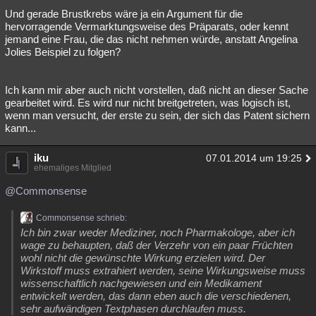
Und gerade Brustkrebs wäre ja ein Argument für die
Besucht
Teilgenommen
Alle
Neue
Geschlossen
hervorragende Vermarktungsweise des Präparats, oder kennt
jemand eine Frau, die das nicht nehmen würde, anstatt Angelina
Lesenswert
Schlüsselwörter
Jolies Beispiel zu folgen?
Ich kann mir aber auch nicht vorstellen, daß nicht an dieser Sache
gearbeitet wird. Es wird nur nicht breitgetreten, was logisch ist,
wenn man versucht, der erste zu sein, der sich das Patent sichern
kann...
iku
07.01.2014 um 19:25
ehemaliges Mitglied
@Commonsense
Commonsense schrieb:
Ich bin zwar weder Mediziner, noch Pharmakologe, aber ich
wage zu behaupten, daß der Verzehr von ein paar Früchten
wohl nicht die gewünschte Wirkung erzielen wird. Der
Wirkstoff muss extrahiert werden, seine Wirkungsweise muss
wissenschaftlich nachgewiesen und ein Medikament
entwickelt werden, das dann eben auch die verschiedenen,
sehr aufwändigen Textphasen durchlaufen muss.