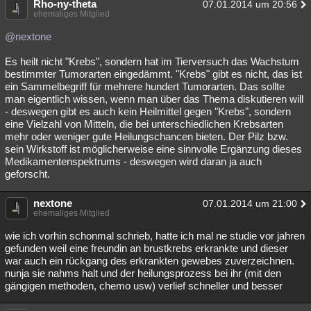
Rho-ny-theta
07.01.2014 um 20:56
ehemaliges Mitglied
@nextone
Es heilt nicht "Krebs", sondern hat im Tierversuch das Wachstum
bestimmter Tumorarten eingedämmt. "Krebs" gibt es nicht, das ist
ein Sammelbegriff für mehrere hundert Tumorarten. Das sollte
man eigentlich wissen, wenn man über das Thema diskutieren will
- deswegen gibt es auch kein Heilmittel gegen "Krebs", sondern
eine Vielzahl von Mitteln, die bei unterschiedlichen Krebsarten
mehr oder weniger gute Heilungschancen bieten. Der Pilz bzw.
sein Wirkstoff ist möglicherweise eine sinnvolle Ergänzung dieses
Medikamentenspektrums - deswegen wird daran ja auch
geforscht.
nextone
07.01.2014 um 21:00
ehemaliges Mitglied
wie ich vorhin schonmal schrieb, hatte ich mal ne studie vor jahren
gefunden weil eine freundin an brustkrebs erkrankte und dieser
war auch ein rückgang des erkrankten gewebes zuverzeichnen.
nunja sie nahms halt und der heilungsprozess bei ihr (mit den
gängigen methoden, chemo usw) verlief schneller und besser