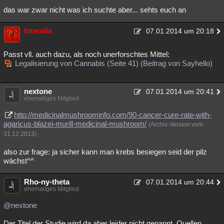
das war zwar nicht was ich suchte aber... sehts euch an
Interalia
07.01.2014 um 20:18
Passt vll. auch dazu, als noch unerforschtes Mittel:
Legalisierung von Cannabis (Seite 41) (Beitrag von Sayhello)
nextone
07.01.2014 um 20:41
ehemaliges Mitglied
http://medicinalmushroominfo.com/90-cancer-cure-rate-with-
agaricus-blazei-murill-medicinal-mushroom/
(Archiv-Version vom
31.12.2013)
also zur frage: ja sicher kann man krebs besiegen seid der pilz
wächst^^
Rho-ny-theta
07.01.2014 um 20:44
ehemaliges Mitglied
@nextone
Der Titel der Studie wird da aber leider nicht genannt. Quellen