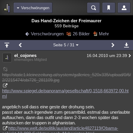
Verschwörungen
Bereiche
Das Hand-Zeichen der Freimaurer
559 Beiträge
Echtzeit
Diskussionen
Blogs
Videos
Statistiken
Verschwörungen
26 Bilder
Mehr
Chat
Wiki
Neuigkeiten
2
Seite
5
/ 31
meine Rubriken
el_cojones
16.04.2010 um 23:39
Menschen
Wissenschaft
Politik
Mystery
Kriminalfälle
ehemaliges Mitglied
Spiritualität
Verschwörungen
Technologie
Ufologie
http://static1.kleinezeitung.at/system/galleries_520x335/upload/0/6/
2/2215474/obi726_281109.jpg
Natur
Umfragen
Unterhaltung
weitere Rubriken
http://www.spiegel.de/panorama/gesellschaft/0,1518,663972,00.ht
ml
Philosophie
Träume
Orte
Esoterik
Literatur
angeblich soll dass eine geste der drohung sein.
Astronomie
Helpdesk
Gruppen
Gaming
Filme
passt aber auch irgendwie zum gesamtbild. estmal das unerlaubte
auftauchen, dann das outfit und dann 2-3 wochen später das
Musik
Clash
Verbesserungen
Allmystery
English
aufstocken der truppen in afghanistan.
http://www.welt.de/politik/ausland/article4827119/Obama-
Übersichten