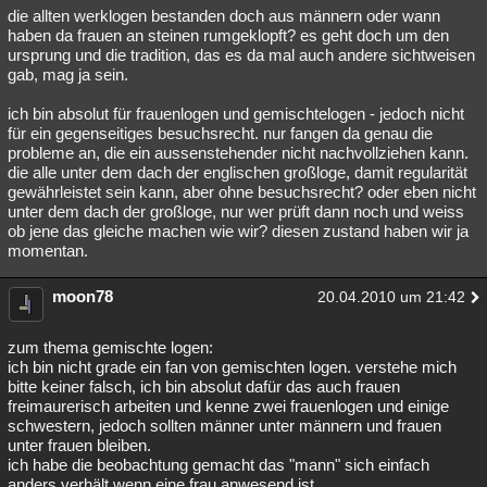
die allten werklogen bestanden doch aus männern oder wann
haben da frauen an steinen rumgeklopft? es geht doch um den
ursprung und die tradition, das es da mal auch andere sichtweisen
gab, mag ja sein.
ich bin absolut für frauenlogen und gemischtelogen - jedoch nicht
für ein gegenseitiges besuchsrecht. nur fangen da genau die
probleme an, die ein aussenstehender nicht nachvollziehen kann.
die alle unter dem dach der englischen großloge, damit regularität
gewährleistet sein kann, aber ohne besuchsrecht? oder eben nicht
unter dem dach der großloge, nur wer prüft dann noch und weiss
ob jene das gleiche machen wie wir? diesen zustand haben wir ja
momentan.
moon78
20.04.2010 um 21:42
zum thema gemischte logen:
ich bin nicht grade ein fan von gemischten logen. verstehe mich
bitte keiner falsch, ich bin absolut dafür das auch frauen
freimaurerisch arbeiten und kenne zwei frauenlogen und einige
schwestern, jedoch sollten männer unter männern und frauen
unter frauen bleiben.
ich habe die beobachtung gemacht das "mann" sich einfach
anders verhält wenn eine frau anwesend ist.