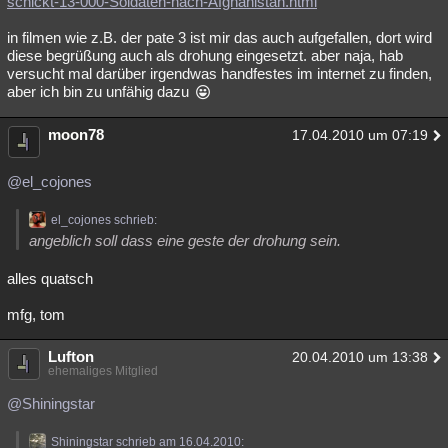
schickt-13-000-Soldaten-nach-Afghanistan.html
Besucht
Teilgenommen
Alle
Neue
Geschlossen
in filmen wie z.B. der pate 3 ist mir das auch aufgefallen, dort wird
diese begrüßung auch als drohung eingesetzt. aber naja, hab
Lesenswert
Schlüsselwörter
versucht mal darüber irgendwas handfestes im internet zu finden,
aber ich bin zu unfähig dazu
moon78
17.04.2010 um 07:19
@el_cojones
el_cojones schrieb:
angeblich soll dass eine geste der drohung sein.
alles quatsch
mfg, tom
Lufton
20.04.2010 um 13:38
ehemaliges Mitglied
@Shiningstar
Shiningstar schrieb am 16.04.2010: