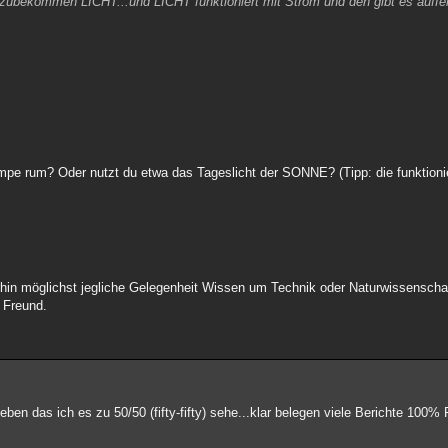
zubekommen LICHT...und LICHT funktioniert mit Strom und den gibt es auffe
.
pe rum? Oder nutzt du etwa das Tageslicht der SONNE? (Tipp: die funktionie
hin möglichst jegliche Gelegenheit Wissen um Technik oder Naturwissenscha
r Freund.
en das ich es zu 50/50 (fifty-fifty) sehe...klar belegen viele Berichte 100% 