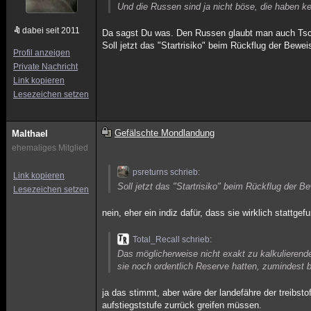
Und die Russen sind ja nicht böse, die haben k
dabei seit 2011
Da sagst Du was. Den Russen glaubt man auch Tsch
Soll jetzt das "Startrisiko" beim Rückflug der Bewe
Profil anzeigen
Private Nachricht
Link kopieren
Lesezeichen setzen
Gefälschte Mondlandung
Malthael
ehemaliges Mitglied
psreturns schrieb:
Link kopieren
Soll jetzt das "Startrisiko" beim Rückflug der B
Lesezeichen setzen
nein, eher ein indiz dafür, dass sie wirklich stattgef
Total_Recall schrieb:
Das möglicherweise nicht exakt zu kalkulierend
sie noch ordentlich Reserve hatten, zumindest 
ja das stimmt, aber wäre der landefähre der treibs
aufstiegststufe zurrück greifen müssen.