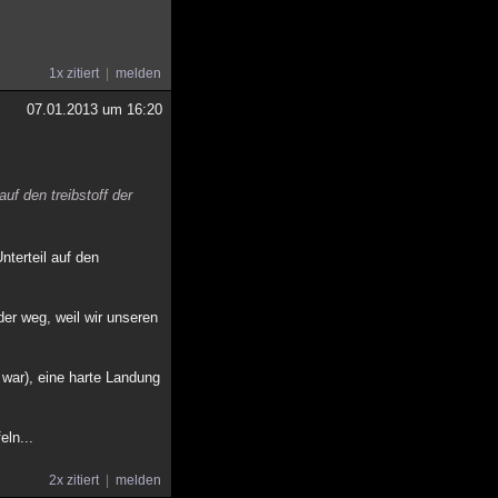
1x zitiert
melden
07.01.2013 um 16:20
uf den treibstoff der
nterteil auf den
er weg, weil wir unseren
war), eine harte Landung
eln...
2x zitiert
melden