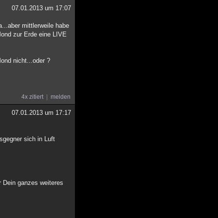
07.01.2013 um 17:07
...aber mittlerweile habe
Mond zur Erde eine LIVE
nd nicht...oder ?
4x zitiert
melden
07.01.2013 um 17:17
gegner sich in Luft
r Dein ganzes weiteres