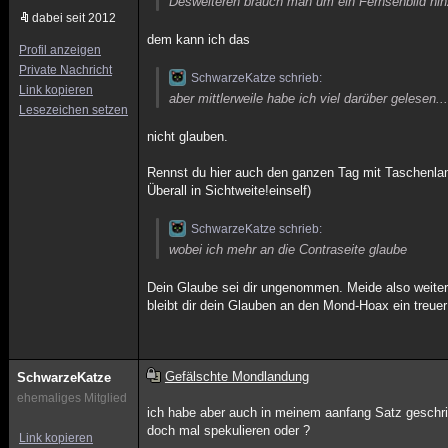
Desweiteren brauch man um ein Fernsehbild hin
dabei seit 2012
dem kann ich das
Profil anzeigen
Private Nachricht
SchwarzeKatze schrieb:
Link kopieren
aber mittlerweile habe ich viel darüber gelesen..
Lesezeichen setzen
nicht glauben.
Rennst du hier auch den ganzen Tag mit Taschenlam
Überall in Sichtweite!einself)
SchwarzeKatze schrieb:
wobei ich mehr an die Contraseite glaube
Dein Glaube sei dir ungenommen. Meide also weiter
bleibt dir dein Glauben an den Mond-Hoax ein treue
Gefälschte Mondlandung
SchwarzeKatze
ehemaliges Mitglied
ich habe aber auch in meinem aanfang Satz geschrieb
doch mal spekulieren oder ?
Link kopieren