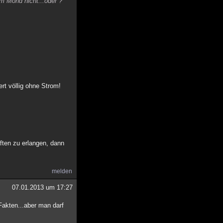
m Mond nicht...oder ?
rt völlig ohne Strom!
ften zu erlangen, dann
melden
07.01.2013 um 17:27
Fakten...aber man darf