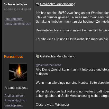
Gefälschte Mondlandung
SchwarzeKatze
ehemaliges Mitglied
Ich hab so eine 50/50 zweiflung an der Wahrheit de
ich viel darüber gelesen...also es mag zwar sein 
Link kopieren
Schaltung hinbekommen...zu der heutigen Zeit vielle
Lesezeichen setzen
Desweiteren brauch man um ein Fernsehbild hinzube
Es gibt viele Pro und COntra wobei ich mehr an die
Gefälschte Mondlandung
Kurzschluss
@SchwarzeKatze
Alle Deine Zweifel kann man mit Interesse und etw
auflösen.
Wenn man allerdings nur eine Kontra- Seite durchlies
dabei seit 2011
Wenn Du also zu faul bist und nur wartest, daß irg
Profil anzeigen
Leben glauben, daß die Mondlandeung nicht stattgef
Private Nachricht
C'est la vie... Wikipedia
Link kopieren