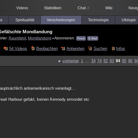
Videos
Statistiken
Chat
Wiki
Neuig
2
le
Spiritualität
Verschwörungen
Technologie
Ufologie
Gefälschte Mondlandung
rter:
Raumfahrt
,
Mondlandung
▪ Abonnieren:
Feed
E-Mail
r
54 Videos
Beobachten
Antworten
Suchen
Infos
vorherige
1
...
34
74
82
83
84
85
86
9
ptsächlich antiamerikanisch veranlagt...
Pearl Harbour gefakt, keinen Kennedy ermordet etc