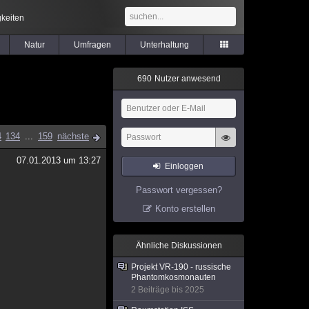
keiten
Natur
Umfragen
Unterhaltung
6
9
0
Nutzer anwesend
4
134
...
159
nächste
07.01.2013 um 13:27
Einloggen
Passwort vergessen?
Konto erstellen
Ähnliche Diskussionen
Projekt VR-190 - russische
Phantomkosmonauten
2 Beiträge bis 2025