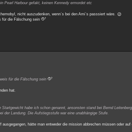
ein Pearl Harbour gefakt, keinen Kennedy ermordet etc
ernobyl, nicht auszudenken, wenn´s bei den Ami´s passsiert wäre.
is für die Fälschung sein
eweis für die Fälschung sein
unden hat.
e Startgewicht habe ich schon genannt, ansonsten stand bei Bernd Leitenberge
bei der Landung. Die Aufstiegsstufe war eine unabhängige Stufe.
toff ausgegangen, hätte man entweder die mission abbrechen müssen oder auf d