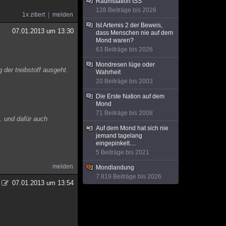
Raumstation ISS
128 Beiträge bis 2026
1x zitiert
melden
Ist Artemis 2 der Beweis,
07.01.2013 um 13:30
dass Menschen nie auf dem
Mond waren?
63 Beiträge bis 2026
Mondresen lüge oder
 der treibstoff ausgeht.
Wahrheit
20 Beiträge bis 2003
Die Erste Nation auf dem
Mond
71 Beiträge bis 2008
. und dafür auch
Auf dem Mond hat sich nie
jemand tagelang
eingepinkelt....
5 Beiträge bis 2021
melden
Mondlandung
7.819 Beiträge bis 2026
07.01.2013 um 13:54