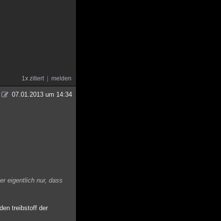
1x zitiert
melden
07.01.2013 um 14:34
r eigentlich nur, dass
en treibstoff der