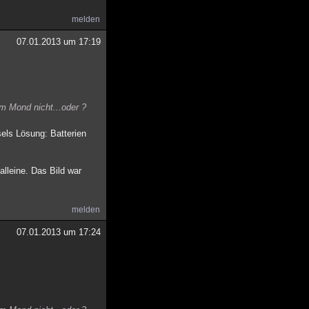
melden
07.01.2013 um 17:19
m Mond nicht...oder ?
sels Lösung: Batterien
lleine. Das Bild war
melden
07.01.2013 um 17:24