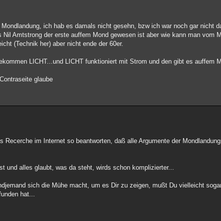
r Mondlandung, ich hab es damals nicht gesehn, bzw ich war noch gar nicht da
das Nil Amtstrong der erste auffem Mond gewesen ist aber wie kann man vom 
icht (Technik her) aber nicht ende der 60er.
kommen LICHT...und LICHT funktioniert mit Strom und den gibt es auffem Mo
 Contraseite glaube
as Recerche im Internet so beantworten, daß alle Argumente der Mondlandungs
t und alles glaubt, was da steht, wirds schon komplizierter...
endjemand sich die Mühe macht, um es Dir zu zeigen, mußt Du vielleicht soga
unden hat...