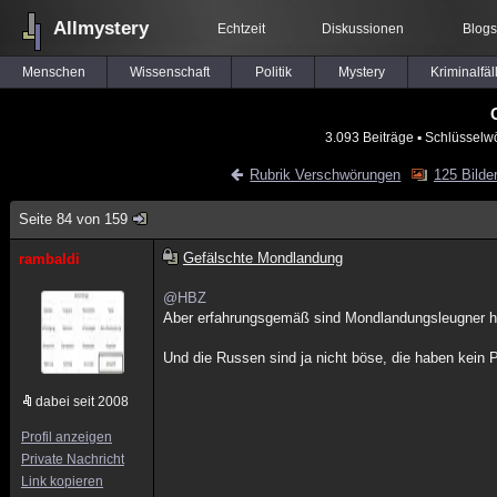
Allmystery
Echtzeit
Diskussionen
Blogs
Menschen
Wissenschaft
Politik
Mystery
Kriminalfäl
3.093 Beiträge
▪ Schlüsselwö
Rubrik Verschwörungen
125 Bilde
Seite 84 von 159
Gefälschte Mondlandung
rambaldi
@HBZ
Aber erfahrungsgemäß sind Mondlandungsleugner hau
Und die Russen sind ja nicht böse, die haben kein 
dabei seit 2008
Profil anzeigen
Private Nachricht
Link kopieren