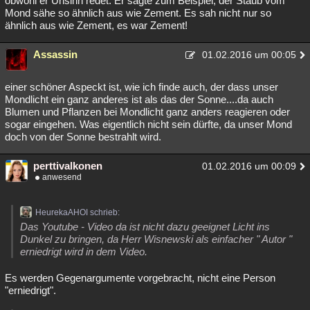
obwohl er Unsinn redet: Er sagte zum Beispiel, der Staub vom
Mond sähe so ähnlich aus wie Zement. Es sah nicht nur so
Besucht
Teilgenommen
Alle
Neue
Geschlossen
ähnlich aus wie Zement, es war Zement!
Lesenswert
Schlüsselwörter
Assassin
01.02.2016 um 00:05
einer schöner Aspeckt ist, wie ich finde auch, der dass unser
Mondlicht ein ganz anderes ist als das der Sonne....da auch
Blumen und Pflanzen bei Mondlicht ganz anders reagieren oder
sogar eingehen. Was eigentlich nicht sein dürfte, da unser Mond
doch von der Sonne bestrahlt wird.
perttivalkonen
01.02.2016 um 00:09
anwesend
HeurekaAHOI schrieb:
Das Youtube - Video da ist nicht dazu geeignet Licht ins
Dunkel zu bringen, da Herr Wisnewski als einfacher " Autor "
erniedrigt wird in dem Video.
Es werden Gegenargumente vorgebracht, nicht eine Person
"erniedrigt".