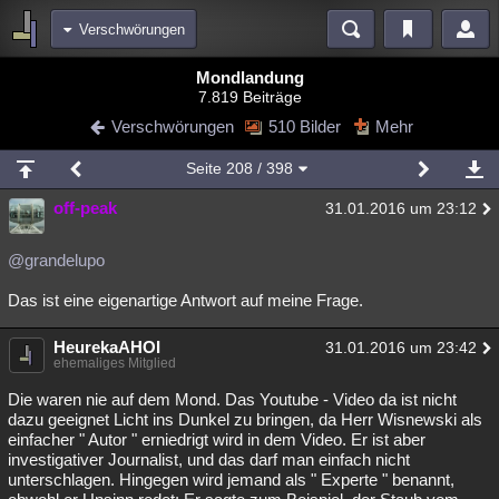
Verschwörungen
Bereiche
Mondlandung
7.819 Beiträge
Echtzeit
Diskussionen
Blogs
Videos
Statistiken
Verschwörungen
510 Bilder
Mehr
Chat
Wiki
Neuigkeiten
Seite
208
/ 398
meine Rubriken
off-peak
31.01.2016 um 23:12
Menschen
Wissenschaft
Politik
Mystery
Kriminalfälle
Spiritualität
Verschwörungen
Technologie
Ufologie
@grandelupo
Das ist eine eigenartige Antwort auf meine Frage.
Natur
Umfragen
Unterhaltung
weitere Rubriken
HeurekaAHOI
31.01.2016 um 23:42
ehemaliges Mitglied
Philosophie
Träume
Orte
Esoterik
Literatur
Die waren nie auf dem Mond. Das Youtube - Video da ist nicht
Astronomie
Helpdesk
Gruppen
Gaming
Filme
dazu geeignet Licht ins Dunkel zu bringen, da Herr Wisnewski als
einfacher " Autor " erniedrigt wird in dem Video. Er ist aber
Musik
Clash
Verbesserungen
Allmystery
English
investigativer Journalist, und das darf man einfach nicht
unterschlagen. Hingegen wird jemand als " Experte " benannt,
Übersichten