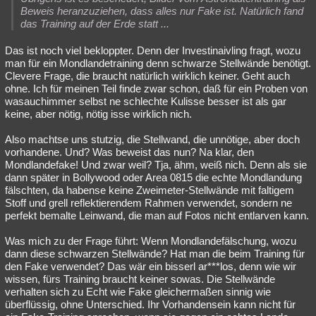
Beweis heranzuziehen, dass alles nur Fake ist. Natürlich fand
das Training auf der Erde statt ...
Das ist noch viel bekloppter. Denn der Investinaivling fragt, wozu
man für ein Mondlandetraining denn schwarze Stellwände benötigt.
Clevere Frage, die braucht natürlich wirklich keiner. Geht auch
ohne. Ich für meinen Teil finde zwar schon, daß für ein Proben von
wasauchimmer selbst ne schlechte Kulisse besser ist als gar
keine, aber nötig, nötig isse wirklich nich.
Also machtse uns stutzig, die Stellwand, die unnötige, aber doch
vorhandene. Und? Was beweist das nun? Na klar, den
Mondlandefake! Und zwar weil? Tja, ähm, weiß nich. Denn als sie
dann später in Bollywood oder Area 0815 die echte Mondlandung
fälschten, da habense keine Zweimeter-Stellwände mit faltigem
Stoff und grell reflektierendem Rahmen verwendet, sondern ne
perfekt bemalte Leinwand, die man auf Fotos nicht entlarven kann.
Was mich zu der Frage führt: Wenn Mondlandefälschung, wozu
dann diese schwarzen Stellwände? Hat man die beim Training für
den Fake verwendet? Das wär ein bisserl ar***los, denn wie wir
wissen, fürs Training braucht keiner sowas. Die Stellwände
verhalten sich zu Echt wie Fake gleichermaßen sinnig wie
überflüssig, ohne Unterschied. Ihr Vorhandensein kann nicht für