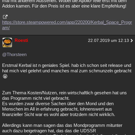
mal mit anderem Aussehen. Wobei die Apollo-Teile erst mit dem
Addon kamen. Für den Preis ist es aber eine klare Empfehlung!
Besucht
Teilgenommen
Alle
Neue
Geschlossen
Lesenswert
Schlüsselwörter
https://store.steampowered.com/app/220200/Kerbal_Space_Progr
am/
Roesti
22.07.2019 um 12:13
@Thorsteen
Erstmal Kerbal ist n geniales Spiel. hab ich schon seit release und
hat mich viel gelehrt und manches mal zum schmunzeln gebracht
Zum Thema Kosten/Nutzen, rein wirtschaftlich gesehen hat uns
das Programm nicht viel gebracht.
Es wurden zwar diverse Sachen über den Mond und den
Menschen im All in erfahrung gebracht, lohnenswert aus
finanzieller Sicht war es wohl aber trotzdem nicht wirklich.
Allerdings kann man sagen das das Mondprogramm mitunter
auch dazu beigetragen hat, das das die UDSSR