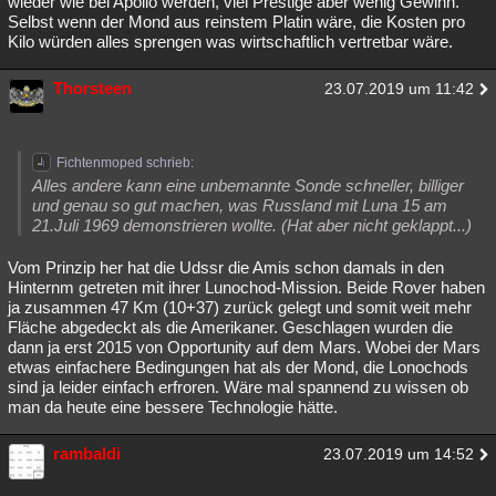
wieder wie bei Apollo werden, viel Prestige aber wenig Gewinn.
Selbst wenn der Mond aus reinstem Platin wäre, die Kosten pro
Kilo würden alles sprengen was wirtschaftlich vertretbar wäre.
Thorsteen
23.07.2019 um 11:42
Fichtenmoped schrieb:
Alles andere kann eine unbemannte Sonde schneller, billiger
und genau so gut machen, was Russland mit Luna 15 am
21.Juli 1969 demonstrieren wollte. (Hat aber nicht geklappt...)
Vom Prinzip her hat die Udssr die Amis schon damals in den
Hinternm getreten mit ihrer Lunochod-Mission. Beide Rover haben
ja zusammen 47 Km (10+37) zurück gelegt und somit weit mehr
Fläche abgedeckt als die Amerikaner. Geschlagen wurden die
dann ja erst 2015 von Opportunity auf dem Mars. Wobei der Mars
etwas einfachere Bedingungen hat als der Mond, die Lonochods
sind ja leider einfach erfroren. Wäre mal spannend zu wissen ob
man da heute eine bessere Technologie hätte.
rambaldi
23.07.2019 um 14:52