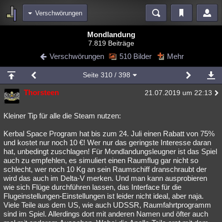
Verschwörungen
Bereiche
Mondlandung
7.819 Beiträge
Echtzeit
Diskussionen
Blogs
Videos
Statistiken
Verschwörungen
510 Bilder
Mehr
Chat
Wiki
Neuigkeiten
Seite
310
/ 398
meine Rubriken
Thorsteen
21.07.2019 um 22:13
Menschen
Wissenschaft
Politik
Mystery
Kriminalfälle
Spiritualität
Verschwörungen
Technologie
Ufologie
Kleiner Tip für alle die Steam nutzen:
Kerbal Space Program hat bis zum 24. Juli einen Rabatt von 75%
Natur
Umfragen
Unterhaltung
und kostet nur noch 10 €! Wer nur das geringste Interesse daran
weitere Rubriken
hat, unbedingt zuschlagen! Für Mondlandungsleugner ist das Spiel
auch zu empfehlen, es simuliert einen Raumflug gar nicht so
Philosophie
Träume
Orte
Esoterik
Literatur
schlecht, wer noch 10 Kg an sein Raumschiff dranschraubt der
wird das auch im Delta-V merken. Und man kann ausprobieren
Astronomie
Helpdesk
Gruppen
Gaming
Filme
wie sich Flüge durchführen lassen, das Interface für die
Flugeinstellungen-Einstellungen ist leider nicht ideal, aber naja.
Musik
Clash
Verbesserungen
Allmystery
English
Viele Teile aus dem US, wie auch UDSSR, Raumfahrtprogramm
sind im Spiel. Allerdings dort mit anderen Namen und öfter auch
Übersichten