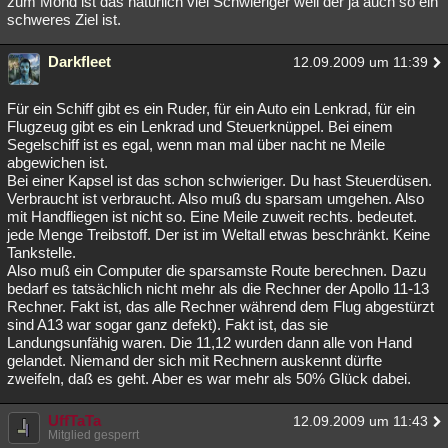
zum Mond ist das natürlich viel Schwieriger weil der ja auch so ein
schweres Ziel ist.
Besucht
Teilgenommen
Alle
Neue
Geschlossen
Lesenswert
Darkfleet
Schlüsselwörter
12.09.2009 um 11:39
Für ein Schiff gibt es ein Ruder, für ein Auto ein Lenkrad, für ein
Flugzeug gibt es ein Lenkrad und Steuerknüppel. Bei einem
Segelschiff ist es egal, wenn man mal über nacht ne Meile
abgewichen ist.
Bei einer Kapsel ist das schon schwieriger. Du hast Steuerdüsen.
Verbraucht ist verbraucht. Also muß du sparsam umgehen. Also
mit Handfliegen ist nicht so. Eine Meile zuweit rechts. bedeutet.
jede Menge Treibstoff. Der ist im Weltall etwas beschränkt. Keine
Tankstelle.
Also muß ein Computer die sparsamste Route berechnen. Dazu
bedarf es tatsächlich nicht mehr als die Rechner der Apollo 11-13
Rechner. Fakt ist, das alle Rechner während dem Flug abgestürzt
sind A13 war sogar ganz defekt). Fakt ist, das sie
Landungsunfähig waren. Die 11,12 wurden dann alle von Hand
gelandet. Niemand der sich mit Rechnern auskennt dürfte
zweifeln, daß es geht. Aber es war mehr als 50% Glück dabei.
UffTaTa
12.09.2009 um 11:43
Mitglied gesperrt