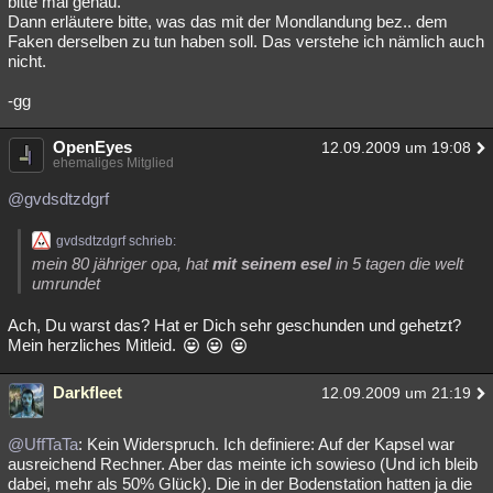
bitte mal genau.
Dann erläutere bitte, was das mit der Mondlandung bez.. dem
Faken derselben zu tun haben soll. Das verstehe ich nämlich auch
nicht.
-gg
OpenEyes
12.09.2009 um 19:08
ehemaliges Mitglied
@gvdsdtzdgrf
gvdsdtzdgrf schrieb:
mein 80 jähriger opa, hat
mit seinem esel
in 5 tagen die welt
umrundet
Ach, Du warst das? Hat er Dich sehr geschunden und gehetzt?
Mein herzliches Mitleid.
Darkfleet
12.09.2009 um 21:19
@UffTaTa
: Kein Widerspruch. Ich definiere: Auf der Kapsel war
ausreichend Rechner. Aber das meinte ich sowieso (Und ich bleib
dabei, mehr als 50% Glück). Die in der Bodenstation hatten ja die