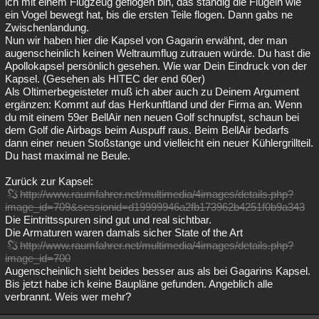
ich mit einem Flugzeug geflogen bin, das ständig die Flügeln wie
ein Vogel bewegt hat, bis die ersten Teile flogen. Dann gabs ne
Zwischenlandung.
Nun wir haben hier die Kapsel von Gagarin erwähnt, der man
augenscheinlich keinen Weltraumflug zutrauen würde. Du hast die
Apollokapsel persönlich gesehen. Wie war Dein Eindruck von der
Kapsel. (Gesehen als HITEC der end 60er)
Als Oltimerbegeisteter muß ich aber auch zu Deinem Argument
ergänzen: Kommt auf das Herkunftland und der Firma an. Wenn
du mit einem 59er BellAir nen neuen Golf schnupfst, schaun bei
dem Golf die Airbags beim Auspuff raus. Beim BellAir bedarfs
dann einer neuen Stoßstange und vielleicht ein neuer Kühlergrillteil.
Du hast maximal ne Beule.
Zurück zur Kapsel:
http://www.raumfahrer.net/multimedia/4images/details.php?
image_id=709&sessionid=d19999946a2fb173962b4251f0b9a343
Die Eintrittsspuren sind gut und real sichtbar.
Die Armaturen waren damals sicher State of the Art
http://www.raumfahrer.net/multimedia/4images/details.php?
image_id=700
Augenscheinlich sieht beides besser aus als bei Gagarins Kapsel.
Bis jetzt habe ich keine Baupläne gefunden. Angeblich alle
verbrannt. Weis wer mehr?