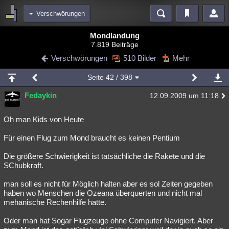
Verschwörungen
Bereiche
Mondlandung
7.819 Beiträge
Echtzeit
Diskussionen
Blogs
Videos
Statistiken
Verschwörungen
510 Bilder
Mehr
Chat
Wiki
Neuigkeiten
Seite
42
/ 398
meine Rubriken
Fedaykin
12.09.2009 um 11:18
Menschen
Wissenschaft
Politik
Mystery
Kriminalfälle
Spiritualität
Verschwörungen
Technologie
Ufologie
Oh man Kids von Heute
Für einen Flug zum Mond braucht es keinen Pentium
Natur
Umfragen
Unterhaltung
weitere Rubriken
Die größere Schwierigkeit ist tatsächliche die Rakete und die
SChubkraft.
Philosophie
Träume
Orte
Esoterik
Literatur
man soll es nicht für Möglich halten aber es sol Zeiten gegeben
Astronomie
Helpdesk
Gruppen
Gaming
Filme
haben wo Menschen die Ozeana überquerten und nicht mal
mehanische Rechenhilfe hatte.
Musik
Clash
Verbesserungen
Allmystery
English
Oder man hat Sogar Flugzeuge ohne Computer Navigiert. Aber
Übersichten