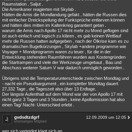
Raumstation , Saljut .
Die Amerikaner reagierten mit Skylab .
Hätten die Amis die Mondlandung gefakt , hätten die Russen dies
mit einfacher Dreickspeilung der Funksprüche entlarven können
und hätten dies mitten im Kaltenkrieg garantiert getan .
warum die Amis nach Apollo 17 nicht mehr zu Mond geflogen sind
ist auch einfach und logisch zu klären , es gab keinen Wettlauf
mehr die Russen hatten aufgegeben , nach der Ölkrise kam es zu
dramatischen Bugetkürzungen , Skylab +andere programme wie
Voyager + Mondprogramm waren zu teuer , für die in der
Entwicklung stehenden Raumfähren wurden aus Kostengründen
die Startrampen und viele der Werkzeuge umgebaut , Bau und
Abschuss weiterer Saturn V war dadurch unmöglich geworden .
Übrigens sind die Temperaturunterschiede zwischen Mondtag und
- nacht ein Pseudoargument , ein kompletter Mondtag dauert
27,332 Tage , die Tageszeit also über 13 Erdtage.
Der längste Aufenthalt auf dem Mond war der von Apollo 17 mit
nicht ganz 3 Tagen und 3 Stunden , keine Apollomission hat also
einen Tag/ Nacht- Unterschied erlebt .
gvdsdtzdgrf
12.09.2009 um 12:05
ehemaliges Mitglied
wer sich verteidigt klagt sich an