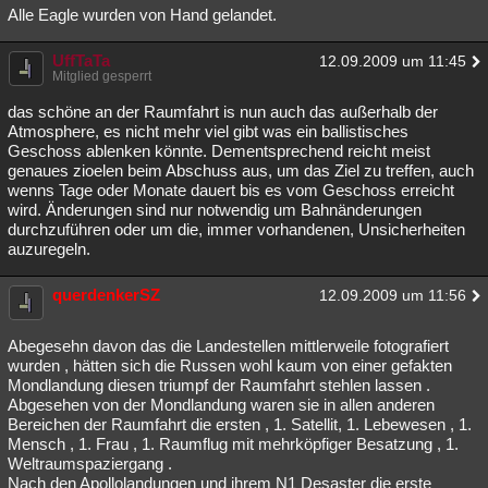
Alle Eagle wurden von Hand gelandet.
UffTaTa
12.09.2009 um 11:45
Mitglied gesperrt
das schöne an der Raumfahrt is nun auch das außerhalb der
Atmosphere, es nicht mehr viel gibt was ein ballistisches
Geschoss ablenken könnte. Dementsprechend reicht meist
genaues zioelen beim Abschuss aus, um das Ziel zu treffen, auch
wenns Tage oder Monate dauert bis es vom Geschoss erreicht
wird. Änderungen sind nur notwendig um Bahnänderungen
durchzuführen oder um die, immer vorhandenen, Unsicherheiten
auzuregeln.
querdenkerSZ
12.09.2009 um 11:56
Abegesehn davon das die Landestellen mittlerweile fotografiert
wurden , hätten sich die Russen wohl kaum von einer gefakten
Mondlandung diesen triumpf der Raumfahrt stehlen lassen .
Abgesehen von der Mondlandung waren sie in allen anderen
Bereichen der Raumfahrt die ersten , 1. Satellit, 1. Lebewesen , 1.
Mensch , 1. Frau , 1. Raumflug mit mehrköpfiger Besatzung , 1.
Weltraumspaziergang .
Nach den Apollolandungen und ihrem N1 Desaster die erste