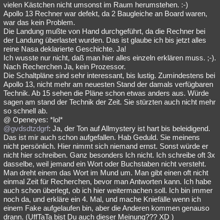
vielen Kästchen nicht umsonst im Raum herumstehen. :-)
Apollo 13 Rechner war defekt, da 2 Baugleiche an Board waren,
war das kein Problem.
Die Landung mußte von Hand durchgeführt, da die Rechner bei
der Landung überlastet wurden. Das ist glaube ich bis jetzt alles
reine Nasa deklarierte Geschichte. Ja!
Ich wusste nur nicht, daß man hier alles einzeln erklären muss. ;-).
Nach Recherchen Ja, kein Prozessor.
Die Schaltpläne sind sehr interessant, bis lustig. Zumindestens bei
Apollo 13, nicht mehr am neuesten Stand der damals verfügbaren
Technik. Ab 15 sehen die Pläne schon etwas anders aus. Würde
sagen am stand der Technik der Zeit. Sie stürzten auch nicht mehr
so schnell ab.
@ Openeyes: *lol*
@gvdsdtzdgrf
: Ja, der Ton auf Allmystery ist hart bis beleidigend.
Das ist mir auch schon aufgefallen. Hab Geduld. Sie meinens
nicht persönlich. Hier nimmt sich niemand ernst. Sonst würde er
nicht hier schreiben. Ganz besonders Ich nicht. Ich schreibe oft 3x
dasselbe, weil jemand ein Wort oder Buchstaben nicht versteht.
Man dreht einem das Wort im Mund um. Man gibt einen oft nicht
einmal Zeit für Recherchen, bevor man Antworten kann. Ich habe
auch schon überlegt, ob ich hier weitermachen soll. Ich bin immer
noch da, und erkläre ein 4. Mal, und mache Kniefälle wenn ich
einem Fake aufgelaufen bin, aber die Anderen kommen genauso
drann. (UffTaTa bist Du auch dieser Meinung??? XD )