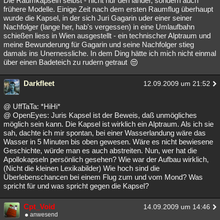
Die Raumkapseln selbst - nicht nur den lander, sondern auch
frühere Modelle. Einige Zeit nach dem ersten Raumflug überhaupt
wurde die Kapsel, in der sich Juri Gagarin uder einer seiner
Nachfolger (lange her, hab's vergessen) in eine Umlaufbahn
schießen liess in Wien ausgestellt - ein technischer Alptraum und
meine Bewunderung für Gagarin und seine Nachfolger stieg
damals ins Unernessliche. In dem Ding hätte ich mich nicht einmal
über einen Badeteich zu rudern getraut
Darkfleet
12.09.2009 um 21:52
@ UffTaTa: *HiHi*
@ OpenEyes: Juris Kapsel ist der Beweis, daß unmögliches
möglich sein kann. Die Kapsel ist wirklich ein Alptraum. Als ich sie
sah, dachte ich mir spontan, bei einer Wasserlandung wäre das
Wasser in 5 Minuten bis oben gewesen. Wäre es nicht bewiesene
Geschichte, würde man es auch abstreiten. Nun, wer hat die
Apollokapseln persönlich gesehen? Wie war der Aufbau wirklich,
(Nicht die kleinen Lexikabilder) Wie hoch sind die
Überlebenschancen bei einem Flug zum und vom Mond? Was
spricht für und was spricht gegen die Kapsel?
Cpt_Void
14.09.2009 um 14:46
anwesend